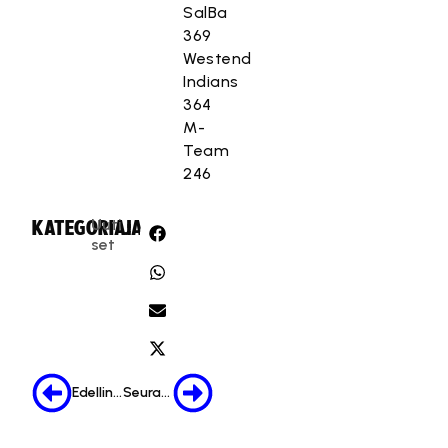
SalBa
369
Westend
Indians
364
M-
Team
246
Uuti
KATEGORIA:
JAA:
set
Edellinen
Seuraava