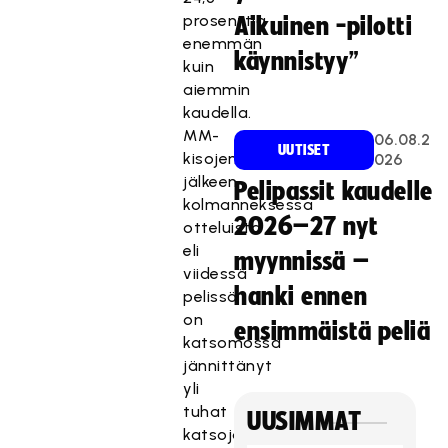
prosenttia
Aikuinen -pilotti
enemmän
käynnistyy”
kuin
aiemmin
kaudella.
MM-
06.08.2
UUTISET
kisojen
026
jälkeen
Pelipassit kaudelle
kolmanneksessa
2026–27 nyt
otteluista
eli
myynnissä –
viidessä
hanki ennen
pelissä
on
ensimmäistä peliä
katsomossa
jännittänyt
yli
tuhat
UUSIMMAT
katsojaa.