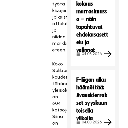
kokous
työtä
kisojen
marraskuuss
jälkeisten
a – näin
ottelutapahtumien
tapahtuvat
ja
ehdokasasett
niiden
elu ja
markkinoinnin
valinnat
eteen.
04.08.2026
Koko
Salibandyliigan
kauden
F-liigan alku
tähänastinen
häämöttää:
yleisökeskiarvo
Avauskierrok
on
set syyskuun
604
katsojaa.
toisella
Siinä
viikolla
04.08.2026
on