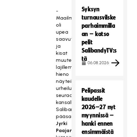
Syksyn
-
turnausvilske
Maailmanmestaruus
oli
parhaimmilla
upea
an – katso
saavutus
pelit
ja
SalibandyTV:s
kisat
tä
muutenkin
06.08.2026
lajillemme
hieno
näyteikkuna
urheilua
Pelipassit
seuraavalle
kaudelle
kansalle,
2026–27 nyt
Salibandyliiton
myynnissä –
pääsarjapäällikkö
hanki ennen
Jyrki
Paajanen
ensimmäistä