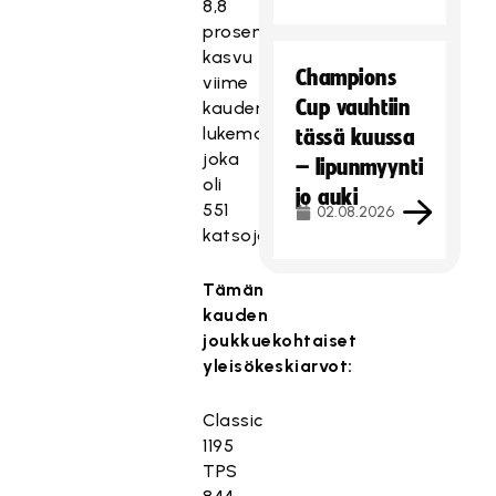
8,8
prosentin
kasvu
Champions
viime
Cup vauhtiin
kauden
lukemaan,
tässä kuussa
joka
– lipunmyynti
oli
jo auki
551
02.08.2026
katsojaa.
Tämän
kauden
joukkuekohtaiset
yleisökeskiarvot:
Classic
1195
TPS