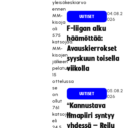
yleisökeskiarvo
ennen
04.08.2
MM-
UUTISET
026
kisoja
F-liigan alku
oli
575
häämöttää:
katsojaa.
Avauskierrokset
MM-
kisojen
syyskuun toisella
jälkeen
viikolla
pelatuissa
15
ottelussa
se
05.08.2
UUTISET
on
026
ollut
“Kannustava
761
katsojaa
ilmapiiri syntyy
eli
yhdessä – Reilu
24,5