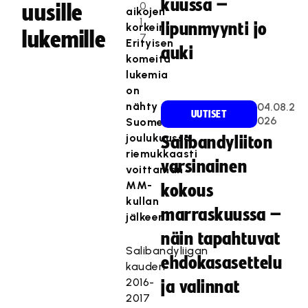
kuussa –
0
uusille
aikojen
1
lipunmyynti jo
korkein!
lukemille
7
Erityisen
auki
komeita
lukemia
on
nähty
04.08.2
UUTISET
026
Suomen
joulukuussa
Salibandyliiton
riemukkaasti
varsinainen
voittaman
MM-
kokous
kullan
marraskuussa –
jälkeen.
näin tapahtuvat
Salibandyliigan
ehdokasasettelu
kauden
2016-
ja valinnat
2017