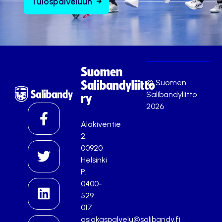
Tulospalveluun
Suomen
© Suomen
Salibandyliitto
Salibandyliitto
ry
2026
Alakiventie
2,
00920
Helsinki
P.
0400-
529
017
asiakaspalvelu@salibandy.fi