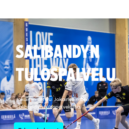
SALIBANDYN
TULOSPALVELU
Jokainen ottelu. Jokainen maali.
Salibandyn tulospalvelussa.