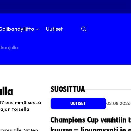
Salibandyliitto
Uutiset
tkoajalla
SUOSITTUA
alla
2017 ensimmäisessä
02.08.2026
UUTISET
ajan toisella
Champions Cup vauhtiin 
kuussa – lipunmyynti jo 
minuutille. Sitten