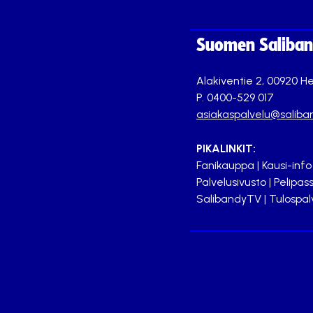
Suomen Saliband
Alakiventie 2, 00920 He
P. 0400-529 017
asiakaspalvelu@saliban
PIKALINKIT:
Fanikauppa
|
Kausi-info
Palvelusivusto
|
Pelipass
SalibandyTV
|
Tulospal