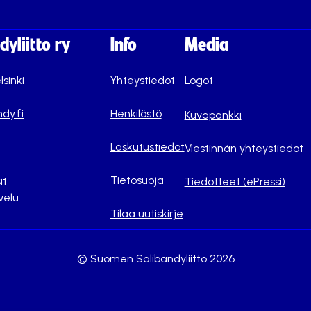
yliitto ry
Info
Media
lsinki
Yhteystiedot
Logot
dy.fi
Henkilöstö
Kuvapankki
Laskutustiedot
Viestinnän yhteystiedot
Tietosuoja
it
Tiedotteet (ePressi)
velu
Tilaa uutiskirje
© Suomen Salibandyliitto 2026