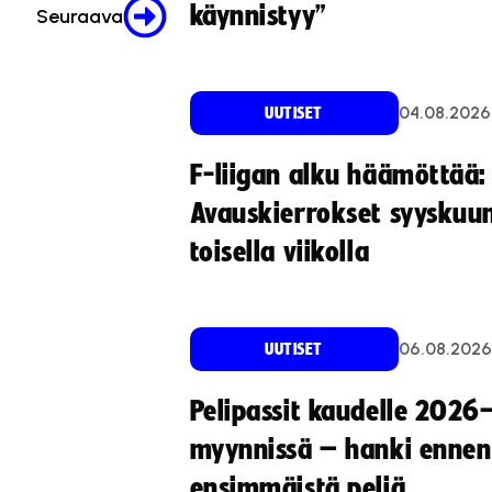
käynnistyy”
Seuraava
04.08.2026
UUTISET
F-liigan alku häämöttää:
Avauskierrokset syyskuu
toisella viikolla
06.08.2026
UUTISET
Pelipassit kaudelle 2026
myynnissä – hanki ennen
ensimmäistä peliä