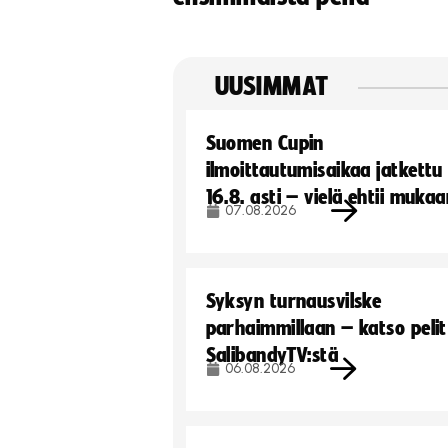
UUSIMMAT
Suomen Cupin
ilmoittautumisaikaa jatkettu
16.8. asti – vielä ehtii muka
07.08.2026
Syksyn turnausvilske
parhaimmillaan – katso pelit
SalibandyTV:stä
06.08.2026