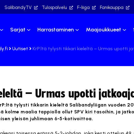
SalibandyTV
Tulospalvelu
F-liiga
Fanikauppa
Sarjat
Harrastaminen
Maajoukkueet
y.fi
Uutiset
KrP:ltä tylysti tikkari kieleltä – Urmas upotti ja
ieleltä – Urmas upotti jatkoaj
rP:ltä tylysti tikkarin kieleltä Salibandyliigan vuoden 
ä kolme maalia tappiolla ollut SPV kiri tasoihin, ja jatko
isen yleisön juhlimaan 6-5-kotivoittoa.
akensi toisessa erässä 5-2-johdon, joka kesti ottelun 49. 