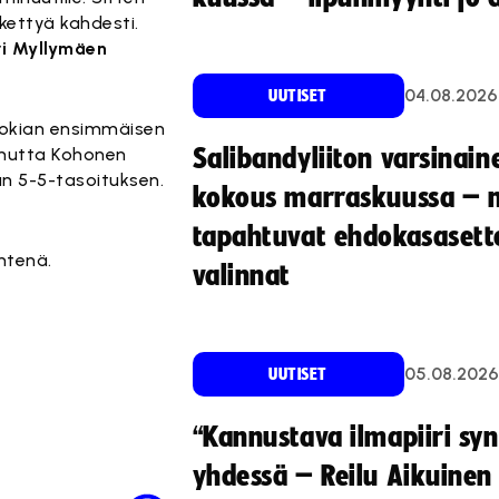
kettyä kahdesti.
ri Myllymäen
04.08.2026
UUTISET
. Nokian ensimmäisen
 mutta Kohonen
Salibandyliiton varsinain
n 5-5-tasoituksen.
kokous marraskuussa – 
tapahtuvat ehdokasasette
ntenä.
valinnat
05.08.2026
UUTISET
“Kannustava ilmapiiri sy
yhdessä – Reilu Aikuinen 