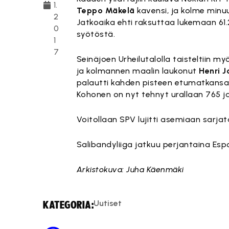
1.
Teppo Mäkelä
kavensi, ja kolme minu
2
Jatkoaika ehti raksuttaa lukemaan 61
0
syötöstä.
1
7
Seinäjoen Urheilutalolla taisteltiin m
ja kolmannen maalin laukonut
Henri 
palautti kahden pisteen etumatkansa 
Kohonen on nyt tehnyt urallaan 765 j
Voitollaan SPV lujitti asemiaan sarja
Salibandyliiga jatkuu perjantaina Espo
Arkistokuva: Juha Käenmäki
Uutiset
KATEGORIA: