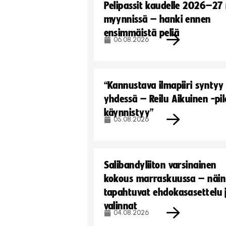
Pelipassit kaudelle 2026–27
myynnissä – hanki ennen
ensimmäistä peliä
06.08.2026
“Kannustava ilmapiiri syntyy
yhdessä – Reilu Aikuinen -pil
käynnistyy”
05.08.2026
Salibandyliiton varsinainen
kokous marraskuussa – näin
tapahtuvat ehdokasasettelu 
valinnat
04.08.2026