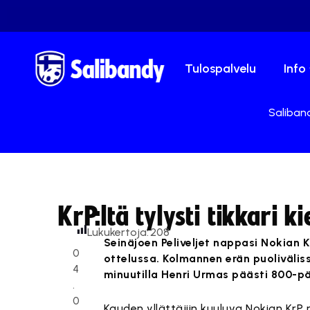
Tulospalvelu
Info
Saliband
KrP:ltä tylysti tikkari k
Lukukertoja:
208
Seinäjoen Peliveljet nappasi Nokian K
0
ottelussa. Kolmannen erän puoliväliss
4
minuutilla Henri Urmas päästi 800-pä
.
0
Kauden yllättäjiin kuuluva Nokian KrP r