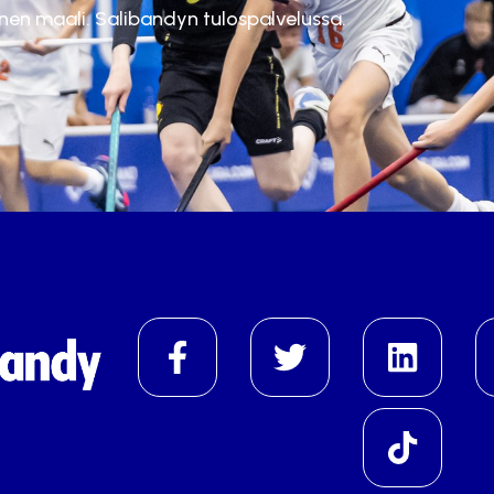
inen maali. Salibandyn tulospalvelussa.