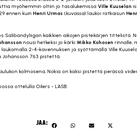
uttia myöhemmin oltiin jo tasalukemissa
Ville Kuuselan
is
.29 ennen kuin
Henri Urmas
(
kuvassa
) laukoi ratkaisun
Hen
yös Salibandyliigan kaikkien aikojen pistekärjen tittelistä
Johansson
nousi hetkeksi jo kärki
Mikko Kohosen
rinnalle,
laukomalla 2-4-kavennuksen ja syöttämällä Ville Kuusela
a Johansson 763 pistettä.
taulukon kolmosena, Nokia on kaksi pistettä perässä viide
ossa ottelulla Oilers - LASB.
JAA: