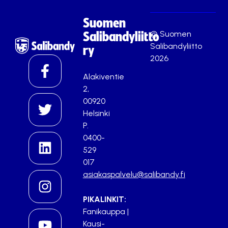
Suomen
© Suomen
Salibandyliitto
Salibandyliitto
ry
2026
Alakiventie
2,
00920
Helsinki
P.
0400-
529
017
asiakaspalvelu@salibandy.fi
PIKALINKIT:
Fanikauppa
|
Kausi-