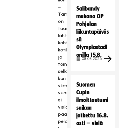
–
Salibandy
Tämä
mukana OP
on
Pohjolan
taas
liikuntapäiväs
lähtölaukaus
sä
kohti
Olympiastadi
kotikisoja
onilla 15.8.
ja
08.08.2026
toinen
sellainen,
kun
Suomen
viime
Cupin
vuonna
ilmoittautumi
ei
vielä
saikaa
päästy
jatkettu 16.8.
pelaamaan.
asti – vielä