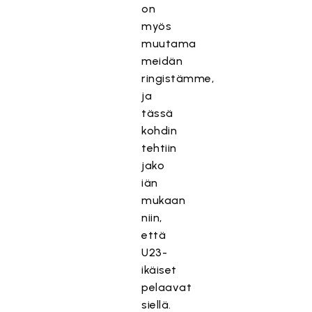
on
myös
muutama
meidän
ringistämme,
ja
tässä
kohdin
tehtiin
jako
iän
mukaan
niin,
että
U23-
ikäiset
pelaavat
siellä.