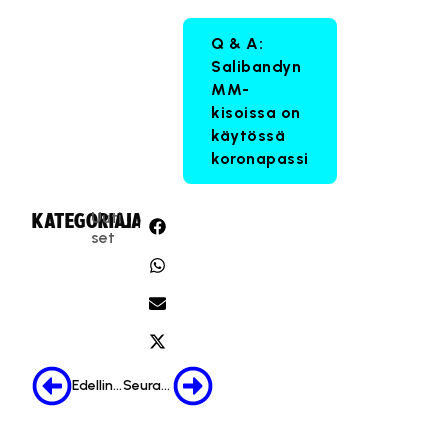
Q & A:
Salibandyn
MM-
kisoissa on
käytössä
koronapassi
Uuti
KATEGORIA:
JAA:
set
Edellinen
Seuraava