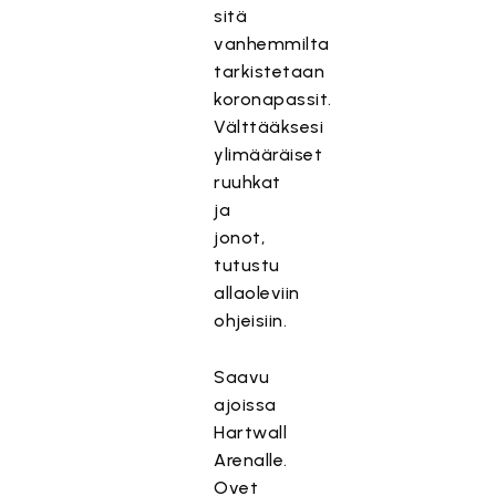
sitä
vanhemmilta
tarkistetaan
koronapassit.
Välttääksesi
ylimääräiset
ruuhkat
ja
jonot,
tutustu
allaoleviin
ohjeisiin.
Saavu
ajoissa
Hartwall
Arenalle.
Ovet