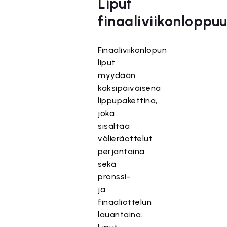
Liput
finaaliviikonloppu
Finaaliviikonlopun
liput
myydään
kaksipäiväisenä
lippupakettina,
joka
sisältää
välieräottelut
perjantaina
sekä
pronssi-
ja
finaaliottelun
lauantaina.