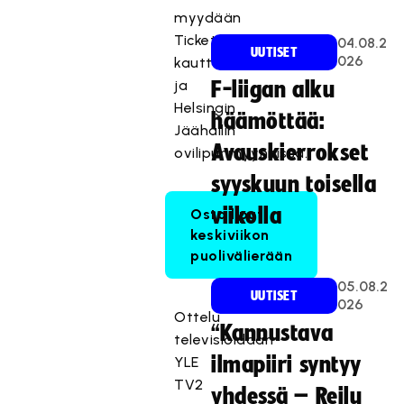
myydään
Ticketmasterin
04.08.2
UUTISET
026
kautta
ja
F-liigan alku
Helsingin
häämöttää:
Jäähallin
Avauskierrokset
ovilipunmyynnissä.
syyskuun toisella
viikolla
Osta liput
keskiviikon
puolivälierään
05.08.2
UUTISET
026
Ottelu
“Kannustava
televisioidaan
ilmapiiri syntyy
YLE
TV2
yhdessä – Reilu