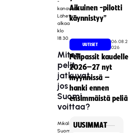
-
Aikuinen -pilotti
kanavalla.
Lähetys
käynnistyy”
alkaa
klo
18.30.
06.08.2
UUTISET
026
Miten
Pelipassit kaudelle
pelit
2026–27 nyt
jatkuvat,
myynnissä –
jos
hanki ennen
Suomi
ensimmäistä peliä
voittaa?
Mikäli
UUSIMMAT
Suomen