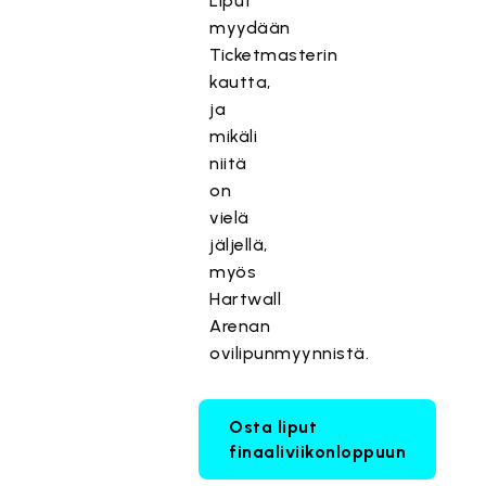
Liput
myydään
Ticketmasterin
kautta,
ja
mikäli
niitä
on
vielä
jäljellä,
myös
Hartwall
Arenan
ovilipunmyynnistä.
Osta liput
finaaliviikonloppuun