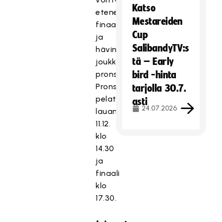
Katso
etenevät
Mestareiden
finaaliin
Cup
ja
SalibandyTV:s
hävinneet
tä – Early
joukkueet
pronssiotteluun.
bird -hinta
Pronssiottelu
tarjolla 30.7.
pelataan
asti
24.07.2026
lauantaina
11.12.
klo
14.30
ja
finaali
klo
17.30.