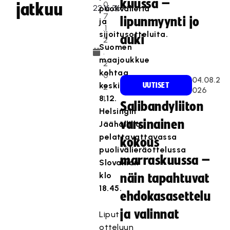
kuussa –
0
jatkuu
puolivälieriä
7
lipunmyynti jo
ja
.1
sijoitusotteluita.
auki
2
Suomen
.
maajoukkue
2
kohtaa
0
04.08.2
keskiviikkona
UUTISET
2
026
8.12.
1
Salibandyliiton
Helsingin
varsinainen
Jäähallilla
pelattavattavassa
kokous
puolivälieräottelussa
marraskuussa –
Slovakian
klo
näin tapahtuvat
18.45.
ehdokasasettelu
ja valinnat
Liput
otteluun