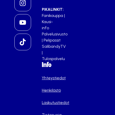
PIKALINKIT:
Fanikauppa
|
Kausi-
info
Palvelusivusto
|
Pelipassit
SalibandyTV
|
Tulospalvelu
Info
Yhteystiedot
Henkilöstö
Laskutustiedot
Tietosuoja