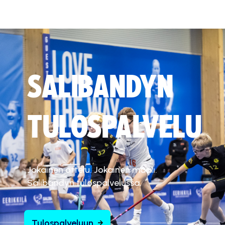
SALIBANDYN
TULOSPALVELU
Jokainen ottelu. Jokainen maali.
Salibandyn tulospalvelussa.
Tulospalveluun