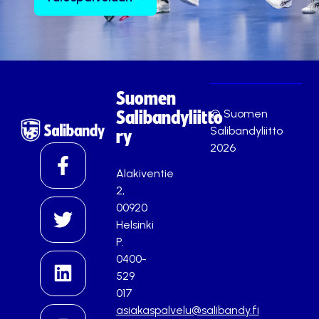
Suomen
© Suomen
Salibandyliitto
Salibandyliitto
ry
2026
Alakiventie
2,
00920
Helsinki
P.
0400-
529
017
asiakaspalvelu@salibandy.fi