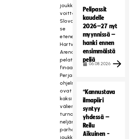
joukkue
Pelipassit
voittaa
kaudelle
Slovakian,
2026–27 nyt
se
myynnissä –
etenee
hanki ennen
Hartwall
ensimmäistä
Arenalla
peliä
pelattavaan
06.08.2026
finaaliviikonloppuun.
Perjantaina
ohjelmassa
ovat
“Kannustava
kaksi
ilmapiiri
välieräottelua
syntyy
turnauksen
yhdessä –
neljän
Reilu
parhaan
Aikuinen -
joukkueen