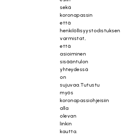
sekä
koronapassin
että
henkilöllisyystodistuksen
varmistat,
että
asioiminen
sisääntulon
yhteydessä
on
sujuvaa.Tutustu
myös
koronapassiohjeisiin
alla
olevan
linkin
kautta.