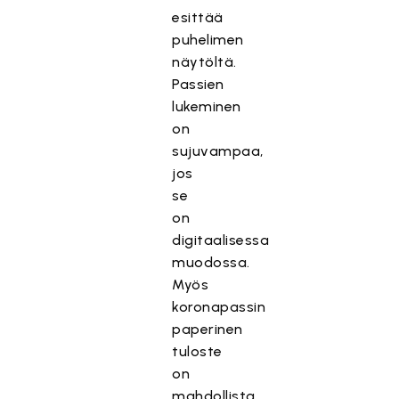
esittää
puhelimen
näytöltä.
Passien
lukeminen
on
sujuvampaa,
jos
se
on
digitaalisessa
muodossa.
Myös
koronapassin
paperinen
tuloste
on
mahdollista