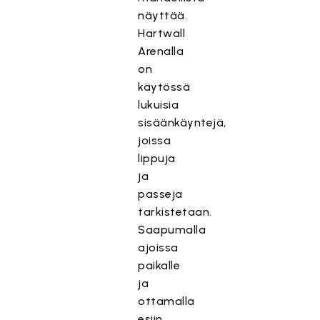
näyttää.
Hartwall
Arenalla
on
käytössä
lukuisia
sisäänkäyntejä,
joissa
lippuja
ja
passeja
tarkistetaan.
Saapumalla
ajoissa
paikalle
ja
ottamalla
esiin