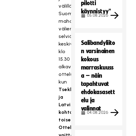
pilotti
välillä.
käynnistyy”
Suomen
05.08.2026
mahdollinen
välierävastustaja
selviää
Salibandyliito
keskiviikkona
n varsinainen
klo
kokous
15.30
alkavassa
marraskuuss
ottelussa,
a – näin
kun
tapahtuvat
Tsekki
ehdokasasett
ja
elu ja
Latvia
valinnat
kohtaavat
04.08.2026
toisensa.
Ottelun
voittaja