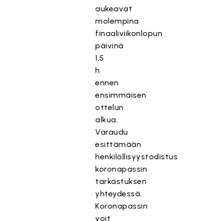
aukeavat
molempina
finaaliviikonlopun
päivinä
1,5
h
ennen
ensimmäisen
ottelun
alkua.
Varaudu
esittämään
henkilöllisyystodistus
koronapassin
tarkastuksen
yhteydessä.
Koronapassin
voit