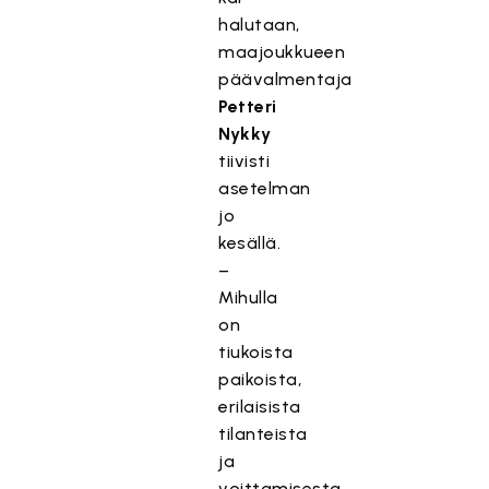
halutaan,
maajoukkueen
päävalmentaja
Petteri
Nykky
tiivisti
asetelman
jo
kesällä.
–
Mihulla
on
tiukoista
paikoista,
erilaisista
tilanteista
ja
voittamisesta