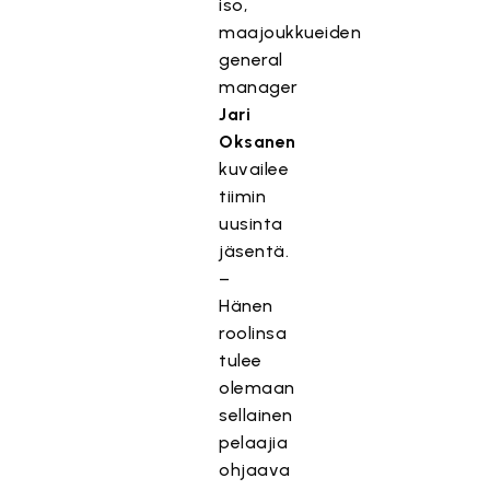
iso,
maajoukkueiden
general
manager
Jari
Oksanen
kuvailee
tiimin
uusinta
jäsentä.
–
Hänen
roolinsa
tulee
olemaan
sellainen
pelaajia
ohjaava