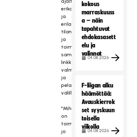
ajalta
kokous
erikoistilanteista
marraskuuss
ja
a – näin
erilaisista
tapahtuvat
tilanteista
ehdokasasett
ja
elu ja
toimimaan
valinnat
samalla
04.08.2026
linkkinä
valmennuksen
ja
F-liigan alku
pelaajien
välillä.
häämöttää:
Avauskierrok
"Mihu"
set syyskuun
on
toisella
toiminut
viikolla
04.08.2026
jo