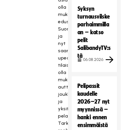
olla
Syksyn
mukana
turnausvilske
edustamassa
parhaimmilla
Suomea,
an – katso
ja
pelit
nyt
SalibandyTV:s
saan
tä
upean
06.08.2026
tilaisuuden
olla
mukana
Pelipassit
auttamassa
kaudelle
joukkuetta
2026–27 nyt
ja
yksittäisiä
myynnissä –
pelaajia.
hanki ennen
Tarkempi
ensimmäistä