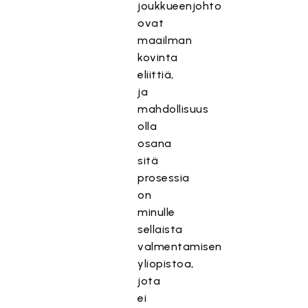
joukkueenjohto
ovat
maailman
kovinta
eliittiä,
ja
mahdollisuus
olla
osana
sitä
prosessia
on
minulle
sellaista
valmentamisen
yliopistoa,
jota
ei