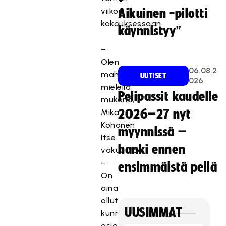
viikon
Aikuinen -pilotti
kokouksessaan.
käynnistyy”
–
Olen
06.08.2
mahtavalla
UUTISET
026
mielellä
Pelipassit kaudelle
mukana,
Mika
2026–27 nyt
Kohonen
myynnissä –
itse
hanki ennen
vakuuttaa.
–
ensimmäistä peliä
On
aina
ollut
UUSIMMAT
kunnia
asia