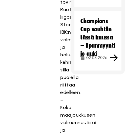
tovin
Ruotsin
liigan
Champions
Storvreta
Cup vauhtiin
IBK:n
tässä kuussa
valmennuksessa,
– lipunmyynti
ja
jo auki
halua
02.08.2026
kehittyä
sillä
puolella
riittää
edelleen.
–
Koko
maajoukkueen
valmennustiimi
ja