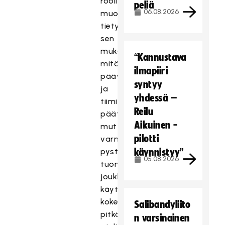
roolini
peliä
06.08.2026
muodostuu
tietysti
sen
mukaan,
“Kannustava
mitä
ilmapiiri
päävalmentaja
syntyy
ja
yhdessä –
tiimi
Reilu
päättävät,
Aikuinen -
mutta
pilotti
varmasti
pystyn
käynnistyy”
05.08.2026
tuomaan
joukkueen
käyttöön
kokemukseni
Salibandyliito
pitkältä
n varsinainen