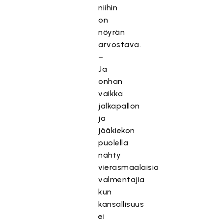
niihin
on
nöyrän
arvostava.
–
Ja
onhan
vaikka
jalkapallon
ja
jääkiekon
puolella
nähty
vierasmaalaisia
valmentajia
kun
kansallisuus
ei