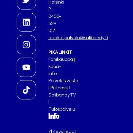
Helsinki
P.
0400-
529
017
asiakaspalvelu@salibandy.fi
PIKALINKIT:
Fanikauppa
|
Kausi-
info
Palvelusivusto
|
Pelipassit
SalibandyTV
|
Tulospalvelu
Info
Yhteystiedot