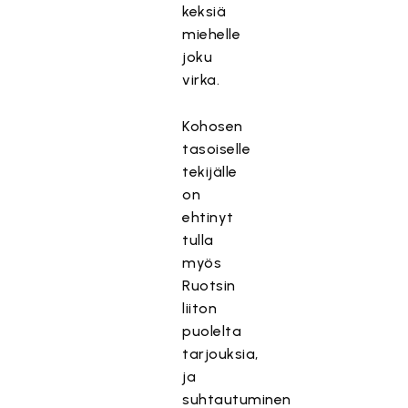
keksiä
miehelle
joku
virka.
Kohosen
tasoiselle
tekijälle
on
ehtinyt
tulla
myös
Ruotsin
liiton
puolelta
tarjouksia,
ja
suhtautuminen