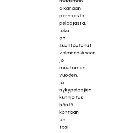
maailman
aikanaan
parhaasta
pelaajasta,
joka
on
suuntautunut
valmennukseen
jo
muutaman
vuoden,
ja
nykypelaajien
kunnioitus
häntä
kohtaan
on
tosi