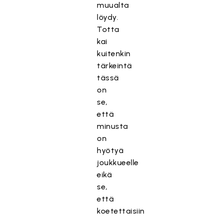
muualta
löydy.
Totta
kai
kuitenkin
tärkeintä
tässä
on
se,
että
minusta
on
hyötyä
joukkueelle
eikä
se,
että
koetettaisiin