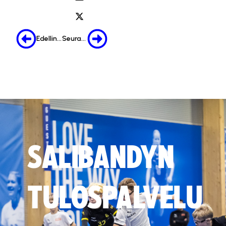
Edellinen
Seuraava
SALIBANDYN
TULOSPALVELU