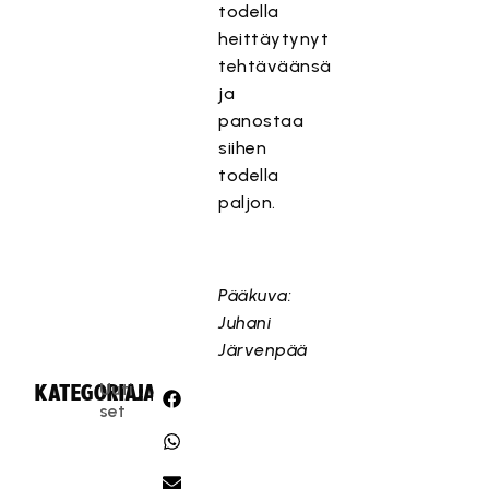
todella
heittäytynyt
tehtäväänsä
ja
panostaa
siihen
todella
paljon.
Pääkuva:
Juhani
Järvenpää
Uuti
KATEGORIA:
JAA:
set