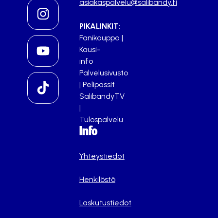
asiakaspalvelu@salibandy.fi
PIKALINKIT:
Fanikauppa
|
Kausi-
info
Palvelusivusto
|
Pelipassit
SalibandyTV
|
Tulospalvelu
Info
Yhteystiedot
Henkilöstö
Laskutustiedot