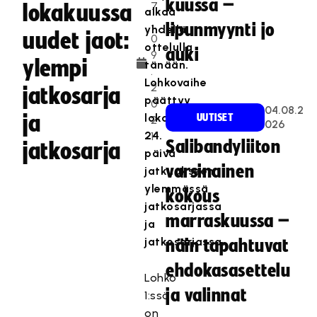
kuussa –
7
lokakuussa
alkaa
.
lipunmyynti jo
yhdellä
uudet jaot:
0
ottelulla
auki
9
ylempi
tänään.
.
Lohkovaihe
2
jatkosarja
päättyy
0
04.08.2
ja
lokakuun
UUTISET
2
026
24.
1
Salibandyliiton
jatkosarja
päivä
varsinainen
jatkuakseen
ylemmässä
kokous
jatkosarjassa
marraskuussa –
ja
jatkosarjassa.
näin tapahtuvat
ehdokasasettelu
Lohko
ja valinnat
1:ssä
on