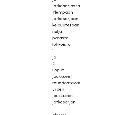
jatkosarjassa.
Ylempään
jatkosarjaan
kelpuutetaan
neljä
parasta
lohkoista
1
ja
2.
Loput
joukkueet
muodostavat
viiden
joukkueen
jatkosarjan.