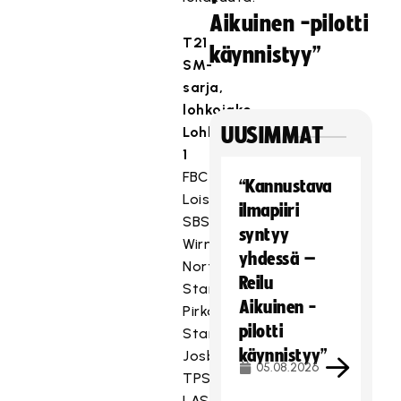
Aikuinen -pilotti
T21
käynnistyy”
SM-
sarja,
lohkojako
Lohko
UUSIMMAT
1
FBC
“Kannustava
Loisto,
ilmapiiri
SBS
syntyy
Wirmo,
yhdessä –
Northern
Reilu
Stars,
Aikuinen -
Pirkat/Häme
pilotti
Stars,
käynnistyy”
Josba,
05.08.2026
TPS,
LASB