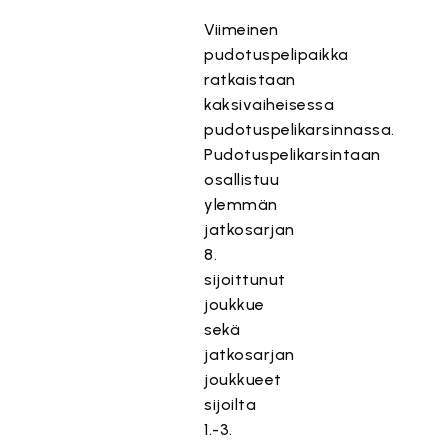
Viimeinen
pudotuspelipaikka
ratkaistaan
kaksivaiheisessa
pudotuspelikarsinnassa.
Pudotuspelikarsintaan
osallistuu
ylemmän
jatkosarjan
8.
sijoittunut
joukkue
sekä
jatkosarjan
joukkueet
sijoilta
1.-3.