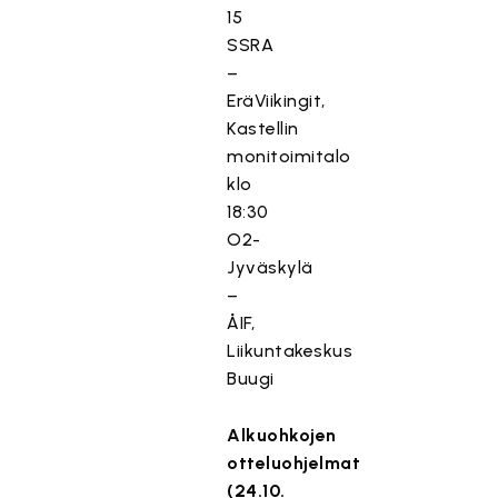
15
SSRA
–
EräViikingit,
Kastellin
monitoimitalo
klo
18:30
O2-
Jyväskylä
–
ÅIF,
Liikuntakeskus
Buugi
Alkuohkojen
otteluohjelmat
(24.10.