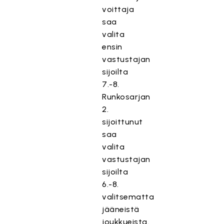
voittaja
saa
valita
ensin
vastustajan
sijoilta
7.-8.
Runkosarjan
2.
sijoittunut
saa
valita
vastustajan
sijoilta
6.-8.
valitsematta
jääneistä
joukkueista.