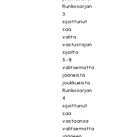
Runkosarjan
3.
sijoittunut
saa
valita
vastustajan
sijoilta
5.-8.
valitsematta
jääneistä
joukkueista.
Runkosarjan
4.
sijoittunut
saa
vastaansa
valitsematta
jääneen