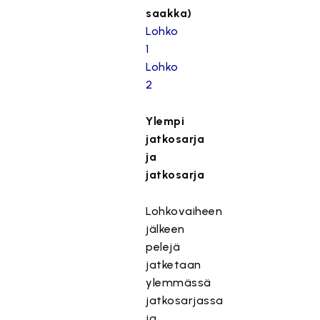
saakka)
Lohko
1
Lohko
2
Ylempi
jatkosarja
ja
jatkosarja
Lohkovaiheen
jälkeen
pelejä
jatketaan
ylemmässä
jatkosarjassa
ja