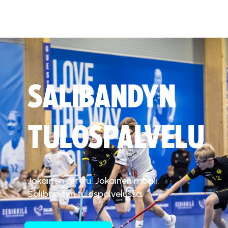
SALIBANDYN
TULOSPALVELU
Jokainen ottelu. Jokainen maali.
Salibandyn tulospalvelussa.