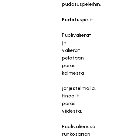
pudotuspeleihin.
Pudotuspelit
Puolivälierät
ja
välierät
pelataan
paras
kolmesta
-
järjestelmällä,
finaalit
paras
viidestä.
Puolivälierissä
runkosarjan