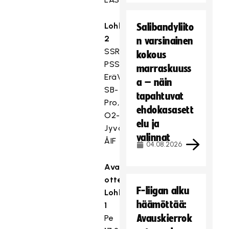
Lohko
Salibandyliito
2
n varsinainen
SSRA,
kokous
PSS,
marraskuuss
EräViikingit,
a – näin
SB-
tapahtuvat
Pro,
ehdokasasett
O2-
elu ja
Jyväskylä,
valinnat
ÅIF
04.08.2026
Avausviikonlopun
otteluita
F-liigan alku
Lohko
häämöttää:
1
Avauskierrok
Pe