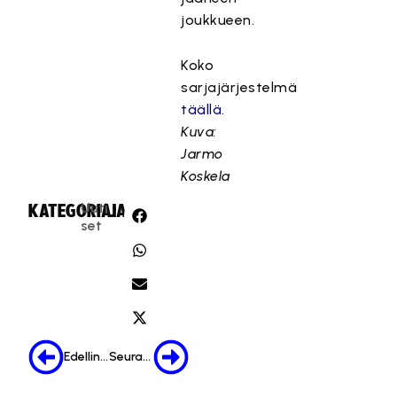
joukkueen.
Koko
sarjajärjestelmä
täällä.
Kuva:
Jarmo
Koskela
Uuti
KATEGORIA:
JAA:
set
Edellinen
Seuraava