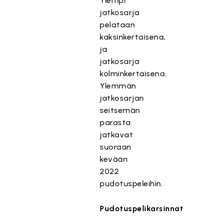
Ylempi
jatkosarja
pelataan
kaksinkertaisena,
ja
jatkosarja
kolminkertaisena.
Ylemmän
jatkosarjan
seitsemän
parasta
jatkavat
suoraan
kevään
2022
pudotuspeleihin.
Pudotuspelikarsinnat