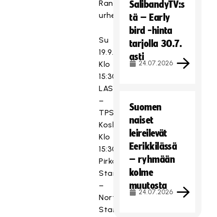
Rantakylän
SalibandyTV:s
urheiluhalli
tä – Early
bird -hinta
Su
tarjolla 30.7.
19.9.2021
asti
24.07.2026
Klo
15:30
LASB
–
Suomen
TPS,
naiset
Koskihalli
leireilevät
Klo
Eerikkilässä
15:30
– ryhmään
Pirkat/Häme
kolme
Stars
muutosta
–
24.07.2026
Northern
Stars,