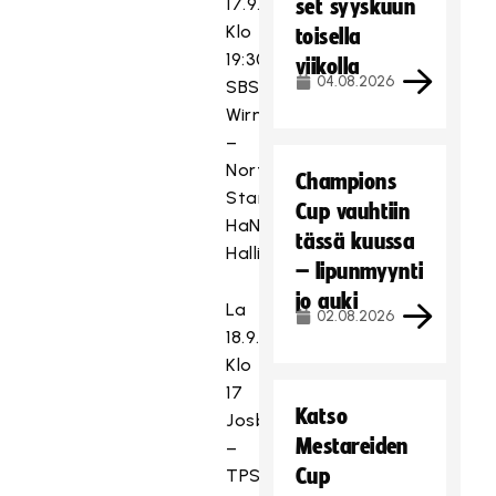
17.9.2021
set syyskuun
Klo
toisella
19:30
viikolla
04.08.2026
SBS
Wirmo
–
Northern
Champions
Stars,
Cup vauhtiin
HaNi-
tässä kuussa
Halli
– lipunmyynti
jo auki
La
02.08.2026
18.9.2021
Klo
17
Katso
Josba
Mestareiden
–
Cup
TPS,