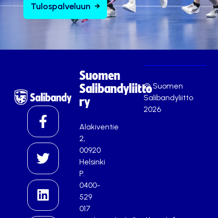
Tulospalveluun
Suomen
© Suomen
Salibandyliitto
Salibandyliitto
ry
2026
Alakiventie
2,
00920
Helsinki
P.
0400-
529
017