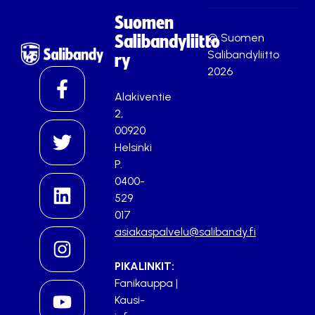
Suomen
© Suomen
Salibandyliitto
Salibandyliitto
ry
2026
Alakiventie
2,
00920
Helsinki
P.
0400-
529
017
asiakaspalvelu@salibandy.fi
PIKALINKIT:
Fanikauppa
|
Kausi-