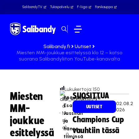
SalibandyTV
Tulospalvelu
F-liiga
Fanikauppa
Salibandy.fi
Uutiset
Miesten MM-joukkue esittelyssä klo 12 – katso
suorana Salibandyliiton YouTube-kanavalta
Lukukertoja:
150
Miesten
SUOSITTUA
Päävalmentaja
Te
02.08.2
Esa
MM-
a
UUTISET
026
Na
Jussilan
joukkue
Champions Cup
sk
ja
ali
hänen
vauhtiin tässä
esittelyssä
0
tiiminsä