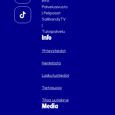
info
Palvelusivusto
|
Pelipassit
SalibandyTV
|
Tulospalvelu
Info
Yhteystiedot
Henkilöstö
Laskutustiedot
Tietosuoja
Tilaa uutiskirje
Media