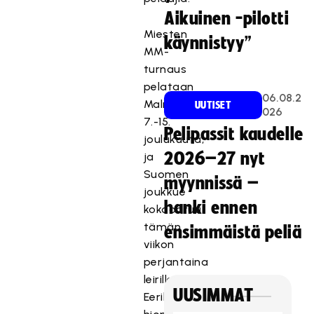
Aikuinen -pilotti
Miesten
käynnistyy”
MM-
turnaus
pelataan
06.08.2
Malmössä
UUTISET
026
7.-15.
Pelipassit kaudelle
joulukuuta,
2026–27 nyt
ja
Suomen
myynnissä –
joukkue
hanki ennen
kokoontuu
tämän
ensimmäistä peliä
viikon
perjantaina
leirille
UUSIMMAT
Eerikkilään