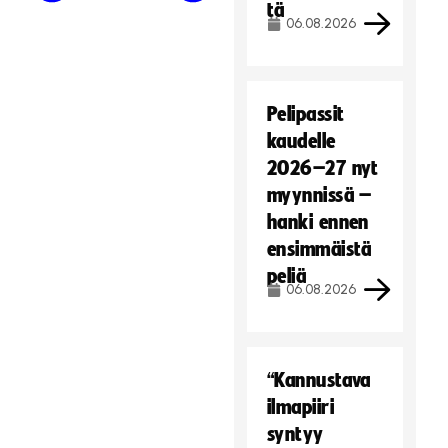
tä
06.08.2026
Pelipassit
kaudelle
2026–27 nyt
myynnissä –
hanki ennen
ensimmäistä
peliä
06.08.2026
“Kannustava
ilmapiiri
syntyy