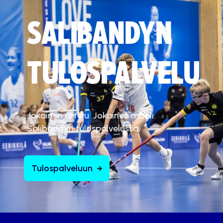
SALIBANDYN
TULOSPALVELU
Jokainen ottelu. Jokainen maali.
Salibandyn tulospalvelussa.
Tulospalveluun