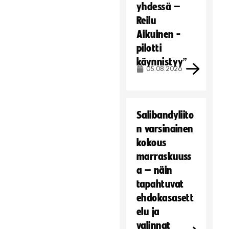
yhdessä –
Reilu
Aikuinen -
pilotti
käynnistyy”
05.08.2026
Salibandyliito
n varsinainen
kokous
marraskuuss
a – näin
tapahtuvat
ehdokasasett
elu ja
valinnat