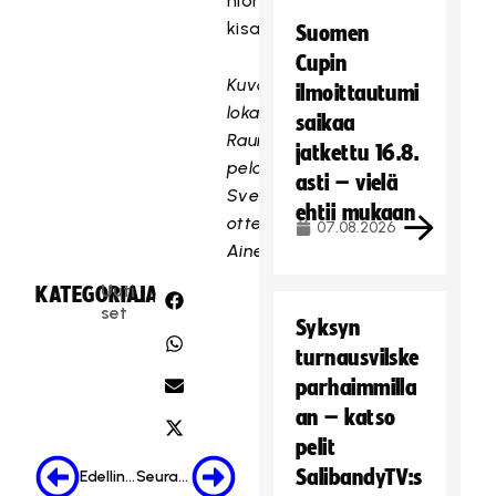
hiomaan
kisakuntoaan.
Suomen
Cupin
Kuva
ilmoittautumi
lokakuussa
saikaa
Raumalla
jatkettu 16.8.
pelatusta
asti – vielä
Sveitsi-
ehtii mukaan
ottelusta:
07.08.2026
Ainesmedia
Uuti
KATEGORIA:
JAA:
set
Syksyn
turnausvilske
parhaimmilla
an – katso
pelit
SalibandyTV:s
Edellinen
Seuraava