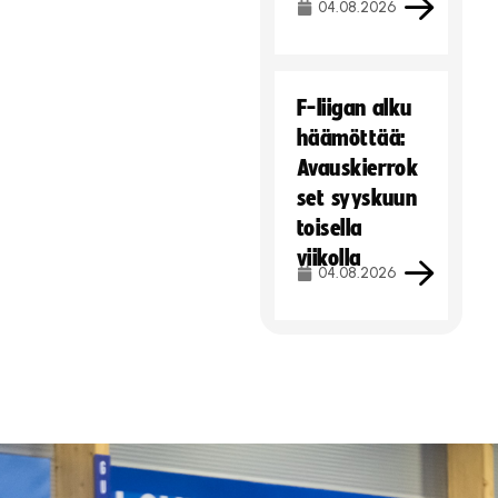
04.08.2026
F-liigan alku
häämöttää:
Avauskierrok
set syyskuun
toisella
viikolla
04.08.2026