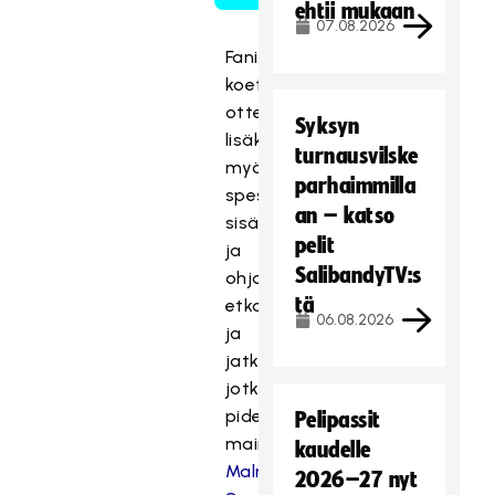
ehtii mukaan
07.08.2026
Fanimatkalla
koet
otteluiden
Syksyn
lisäksi
turnausvilske
myös
parhaimmilla
spesiaaliohjelmaa
an – katso
sisältävät
pelit
ja
SalibandyTV:s
ohjatut
tä
etkot
06.08.2026
ja
jatkot,
jotka
pidetään
Pelipassit
maineikkaassa
kaudelle
Malmö
2026–27 nyt