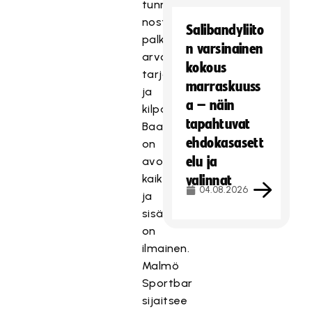
tunnelman
nostatusta,
Salibandyliito
palkintoja,
n varsinainen
arvontoja,
kokous
tarjouksia
marraskuuss
ja
a – näin
kilpailuja.
tapahtuvat
Baari
ehdokasasett
on
elu ja
avoin
kaikille
valinnat
04.08.2026
ja
sisäänpääsy
on
ilmainen.
Malmö
Sportbar
sijaitsee