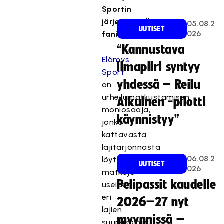
Sportin
järjestämällä
05.08.2
UUTISET
026
fanimatkalla.
“Kannustava
Elämys
ilmapiiri syntyy
Sport
yhdessä – Reilu
on
urheilumatkustamisen
Aikuinen -pilotti
moniosaaja,
käynnistyy”
jonka
kattavasta
lajitarjonnasta
06.08.2
löytyy
UUTISET
026
matkoja
Pelipassit kaudelle
useiden
eri
2026–27 nyt
lajien
myynnissä –
suurkisoihin.