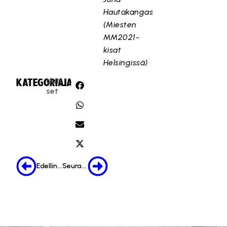
Hautakangas
(Miesten
MM2021-
kisat
Helsingissä)
Uuti
KATEGORIA:
JAA:
set
Edellinen
Seuraava