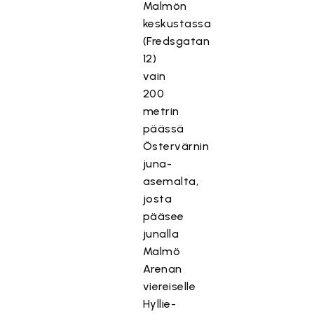
Malmön
keskustassa
(Fredsgatan
12)
vain
200
metrin
päässä
Östervärnin
juna-
asemalta,
josta
pääsee
junalla
Malmö
Arenan
viereiselle
Hyllie-