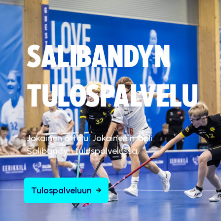
SALIBANDYN
TULOSPALVELU
Jokainen ottelu. Jokainen maali.
Salibandyn tulospalvelussa.
Tulospalveluun