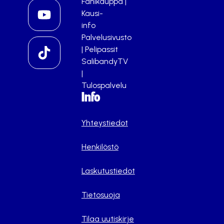
Fanikauppa
|
Kausi-
info
Palvelusivusto
|
Pelipassit
SalibandyTV
|
Tulospalvelu
Info
Yhteystiedot
Henkilöstö
Laskutustiedot
Tietosuoja
Tilaa uutiskirje