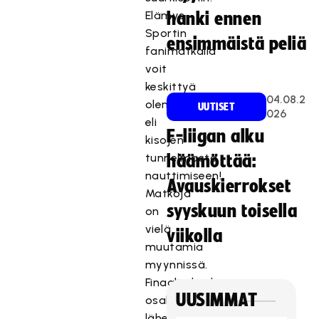
Elämys
hanki ennen
Sportin
ensimmäistä peliä
fanimatkalla
voit
keskittyä
04.08.2
olennaiseen
UUTISET
026
eli
F-liigan alku
kisojen
tunnelmasta
häämöttää:
nauttimiseen!
Avauskierrokset
Matkoja
syyskuun toisella
on
vielä
viikolla
muutamia
myynnissä.
Finaaliviikonlopun
UUSIMMAT
osalta
lähes