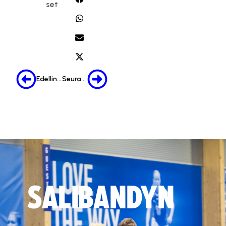
set
Edellinen
Seuraava
SALIBANDYN