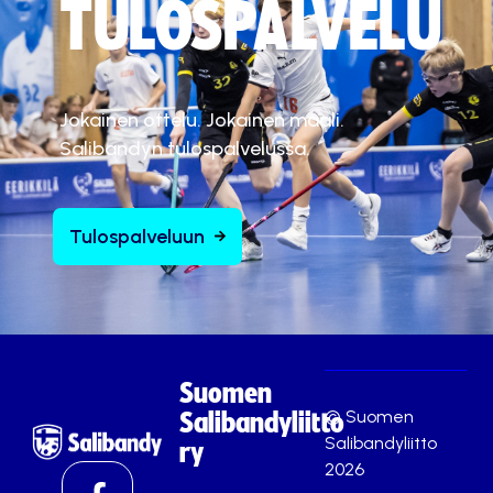
TULOSPALVELU
Jokainen ottelu. Jokainen maali.
Salibandyn tulospalvelussa.
Tulospalveluun
Suomen
© Suomen
Salibandyliitto
Salibandyliitto
ry
2026