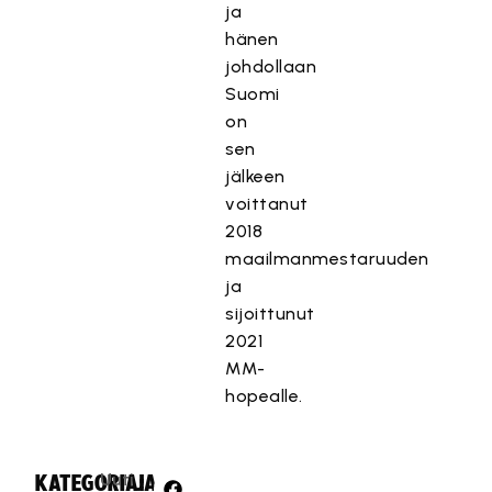
ja
hänen
johdollaan
Suomi
on
sen
jälkeen
voittanut
2018
maailmanmestaruuden
ja
sijoittunut
2021
MM-
hopealle.
Uuti
KATEGORIA:
JAA: