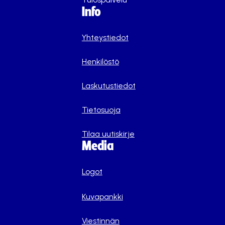
Info
Yhteystiedot
Henkilöstö
Laskutustiedot
Tietosuoja
Tilaa uutiskirje
Media
Logot
Kuvapankki
Viestinnän