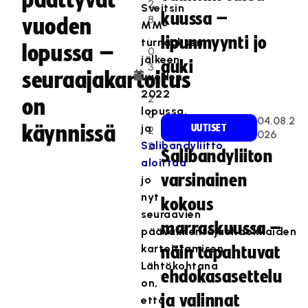
päättyvät
2
Sveitsin
kuussa –
8
vuoden
MM-
.
lipunmyynti jo
turnauksen
lopussa –
0
jälkeen
auki
3
seuraajakartoitus
vuoden
.
2022
2
on
lopussa,
0
04.08.2
käynnissä
ja
UUTISET
2
026
Salibandyliitto
2
Salibandyliiton
aloittaa
varsinainen
jo
nyt
kokous
seuraavien
marraskuussa –
päävalmentajaehdokkaiden
kartoittamisen.
näin tapahtuvat
Lähtökohtana
ehdokasasettelu
on,
ja valinnat
että