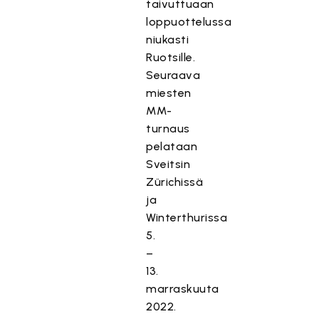
taivuttuaan
loppuottelussa
niukasti
Ruotsille.
Seuraava
miesten
MM-
turnaus
pelataan
Sveitsin
Zürichissä
ja
Winterthurissa
5.
–
13.
marraskuuta
2022.