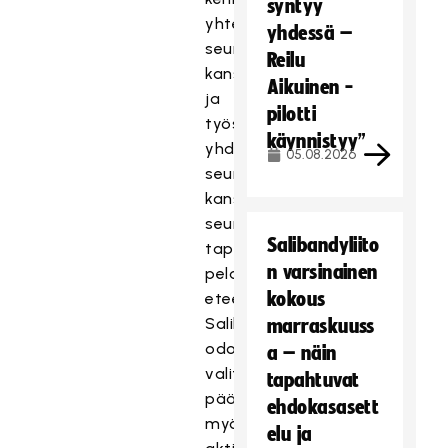
syntyy
yhteistyötä
yhdessä –
seurojen
Reilu
kanssa
Aikuinen -
ja
pilotti
työskentelevän
käynnistyy”
yhdessä
05.08.2026
seurojen
kanssa
seuroissa
Salibandyliito
tapahtuvan
n varsinainen
pelaajakehityksen
kokous
eteen.
Salibandyliitto
marraskuuss
odottaa
a – näin
valittavalta
tapahtuvat
päävalmentajalta
ehdokasasett
myös
elu ja