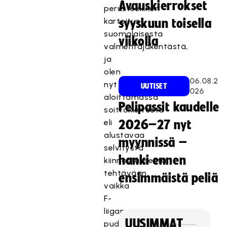
Avauskierrokset
perusteellinen
kartoitus
syyskuun toisella
suomalaisesta
viikolla
valmentajakentästä,
ja
olen
06.08.2
nyt
UUTISET
026
aloittamassa
Pelipassit kaudelle
soittokierrosta
eli
2026–27 nyt
alustavaa
myynnissä –
selvitystä
hanki ennen
kiinnostuksesta
tehtävään,
ensimmäistä peliä
vaikka
F-
liigan
UUSIMMAT
pudotuspelit