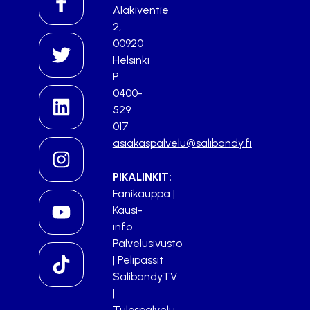
Alakiventie
2,
00920
Helsinki
P.
0400-
529
017
asiakaspalvelu@salibandy.fi
PIKALINKIT:
Fanikauppa
|
Kausi-
info
Palvelusivusto
|
Pelipassit
SalibandyTV
|
Tulospalvelu