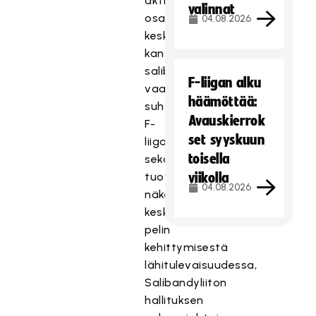
aktiivista
valinnat
osallistumista
04.08.2026
keskusteluun
kansainvälisen
salibandyn
F-liigan alku
vaatimustason
häämöttää:
suhteesta
Avauskierrok
F-
set syyskuun
liigaan
toisella
sekä
tuovan
viikolla
04.08.2026
näkemyksiään
keskusteluun
pelin
kehittymisestä
lähitulevaisuudessa,
Salibandyliiton
hallituksen