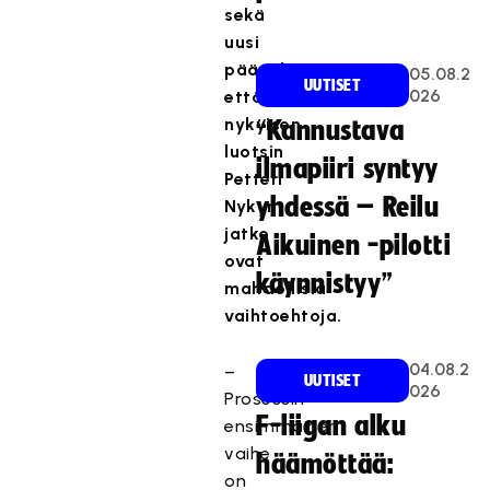
sekä
uusi
päävalmentaja
05.08.2
UUTISET
026
että
nykyisen
“Kannustava
luotsin
ilmapiiri syntyy
Petteri
yhdessä – Reilu
Nykyn
jatko
Aikuinen -pilotti
ovat
käynnistyy”
mahdollisia
vaihtoehtoja.
04.08.2
–
UUTISET
026
Prosessin
F-liigan alku
ensimmäinen
vaihe
häämöttää:
on