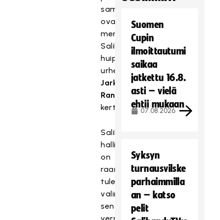
samalla
ovatkin
Suomen
meneillään,
Cupin
Salibandyliiton
ilmoittautumi
huippu-
saikaa
urheilujohtaja
jatkettu 16.8.
Jarkko
asti – vielä
Rantala
ehtii mukaan
kertoo.
07.08.2026
Salibandyliiton
hallitus
Syksyn
on
turnausvilske
raamittanut
parhaimmilla
tulevaa
valintaa
an – katso
sen
pelit
verran,