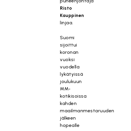
puheenjohtaja
Risto
Kauppinen
linjaa.
Suomi
sijoittui
koronan
vuoksi
vuodella
lykätyissä
joulukuun
MM-
kotikisoissa
kahden
maailmanmestaruuden
jälkeen
hopealle