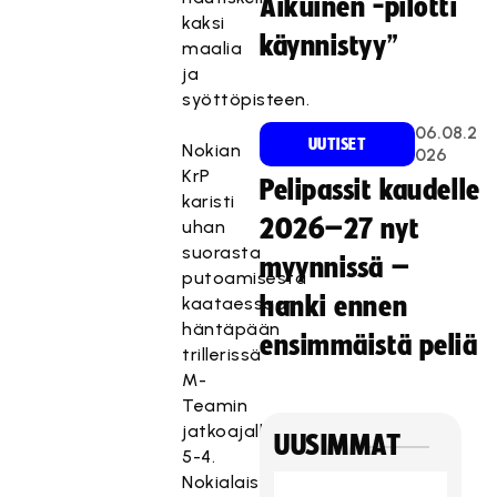
Aikuinen -pilotti
kaksi
käynnistyy”
maalia
ja
syöttöpisteen.
06.08.2
UUTISET
Nokian
026
KrP
Pelipassit kaudelle
karisti
2026–27 nyt
uhan
suorasta
myynnissä –
putoamisesta
hanki ennen
kaataessaan
häntäpään
ensimmäistä peliä
trillerissä
M-
Teamin
jatkoajalla
UUSIMMAT
5-4.
Nokialaisten