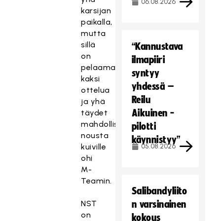
06.08.2026
karsijan
paikalla,
mutta
sillä
“Kannustava
on
ilmapiiri
pelaamatta
syntyy
kaksi
yhdessä –
ottelua
Reilu
ja yhä
Aikuinen -
täydet
mahdollisuudet
pilotti
nousta
käynnistyy”
kuiville
05.08.2026
ohi
M-
Teamin.
Salibandyliito
NST
n varsinainen
on
kokous