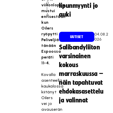
0
lipunmyynti jo
viikonloppu
1
mustui
auki
6
entisestään
kun
Oilers
ryöpytti
04.08.2
UUTISET
026
Peliveljiä
tänään
Salibandyliiton
Espoossa
varsinainen
peräti
11-4.
kokous
marraskuussa –
Kovalla
asenteella
näin tapahtuvat
kaukalossa
ehdokasasettelu
kiitänyt
Oilers
ja valinnat
vei jo
avauserän