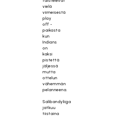
taistelevat
vielä
viimeisestä
play
off -
paikasta
kun
Indians
on
kaksi
pistettä
jäljessä
mutta
ottelun
vähemmän
pelanneena.
Salibandyliiga
jatkuu
tiistaina