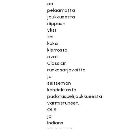
on
pelaamatta
joukkueesta
riippuen
yksi
tai
kaksi
kierrosta,
ovat
Classicin
runkosarjavoitto
ja
seitsemän
kahdeksasta
pudotuspelijoukkueesta
varmistuneet.
OLS
ja
Indians