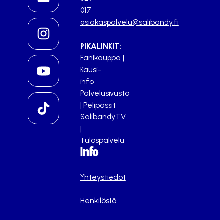
017
asiakaspalvelu@salibandy.fi
PIKALINKIT:
Fanikauppa
|
Kausi-
info
Palvelusivusto
|
Pelipassit
SalibandyTV
|
Tulospalvelu
Info
Yhteystiedot
Henkilöstö