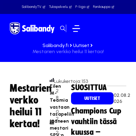
SalibandyTV
Tulospalvelu
F-liiga
Fanikauppa
Salibandy.fi
Uutiset
Mestarien verkko heilui 11 kertaa!
Lukukertoja:
153
Mestarien
Eilen
SUOSITTUA
2
M-
02.08.2
verkko
8
UUTISET
Teamia
026
.
vastaan
heilui 11
Champions Cup
0
tasapeliin
2
vauhtiin tässä
jääneen
kertaa!
.
mestari
kuussa –
2
SPV:n