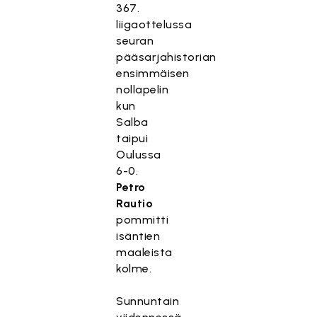
367.
liigaottelussa
seuran
pääsarjahistorian
ensimmäisen
nollapelin
kun
Salba
taipui
Oulussa
6-0.
Petro
Rautio
pommitti
isäntien
maaleista
kolme.
Sunnuntain