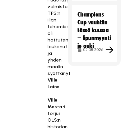
valmistautuvan
TPS:n
Champions
illan
Cup vauhtiin
tehomies
tässä kuussa
oli
– lipunmyynti
hattutempun
jo auki
laukonut
02.08.2026
ja
yhden
maalin
syöttänyt
Ville
Laine
.
Ville
Mestari
torjui
OLS:n
historian