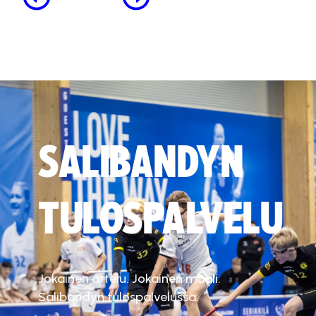
SALIBANDYN
TULOSPALVELU
Jokainen ottelu. Jokainen maali.
Salibandyn tulospalvelussa.