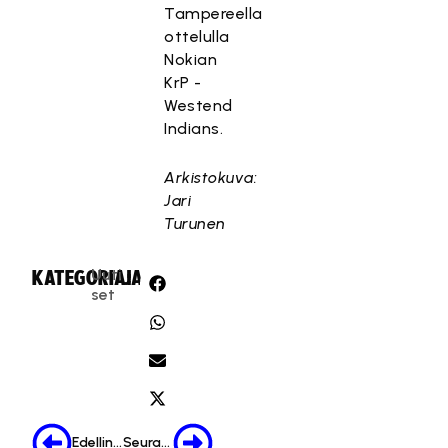
Tampereella
ottelulla
Nokian
KrP -
Westend
Indians.
Arkistokuva:
Jari
Turunen
Uuti
KATEGORIA:
JAA:
set
Edellinen
Seuraava