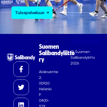
Tulospalveluun
Suomen
© Suomen
Salibandyliitto
Salibandyliitto
ry
2026
Alakiventie
2,
00920
Helsinki
P.
0400-
529