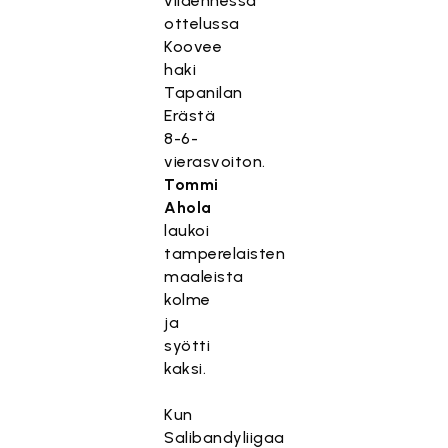
viidennessä
ottelussa
Koovee
haki
Tapanilan
Erästä
8-6-
vierasvoiton.
Tommi
Ahola
laukoi
tamperelaisten
maaleista
kolme
ja
syötti
kaksi.
Kun
Salibandyliigaa