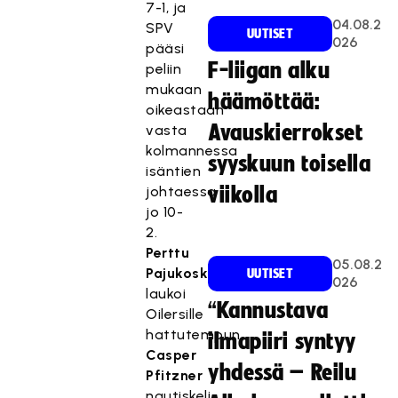
7-1, ja
04.08.2
SPV
UUTISET
026
pääsi
F-liigan alku
peliin
mukaan
häämöttää:
oikeastaan
Avauskierrokset
vasta
kolmannessa
syyskuun toisella
isäntien
johtaessa
viikolla
jo 10-
2.
Perttu
05.08.2
Pajukoski
UUTISET
026
laukoi
“Kannustava
Oilersille
hattutempun,
ilmapiiri syntyy
Casper
yhdessä – Reilu
Pfitzner
nautiskeli