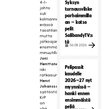
Syksyn
4-1-
johto
turnausvilske
suli
parhaimmilla
kolmannessa
an – katso
erässä
pelit
tasatilanteeksi,
SalibandyTV:s
mutta
jatkoajan
tä
06.08.2026
ensimmäisellä
minuutilla
Joni
Henttonen
Pelipassit
iski
kaudelle
ratkaisun
2026–27 nyt
Henri
Johanssonin
myynnissä –
syötöstä.
hanki ennen
KrP
ensimmäistä
on
peliä
yhä