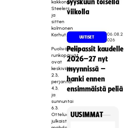
syyskuun toisella
kakkonen
Steelers
viikolla
ja
sitten
kolmonen
06.08.2
Karhut.
UUTISET
026
Pelipassit kaudelle
Puolivälierien
runkopäivät
2026–27 nyt
ovat
myynnissä –
keskiviikko
2.3,
hanki ennen
perjantai
ensimmäistä peliä
4.3.
ja
sunnuntai
6.3.
UUSIMMAT
Otteluohjelma
julkaistaan
mahdollisimman