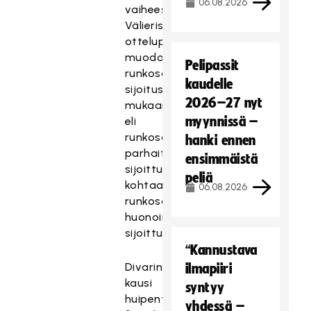
06.08.2026
vaiheeseen.
Välierissä
otteluparit
muodostuvat
Pelipassit
runkosarjan
kaudelle
sijoitusten
2026–27 nyt
mukaan
myynnissä –
eli
runkosarjassa
hanki ennen
parhaiten
ensimmäistä
sijoittunut
peliä
kohtaa
06.08.2026
runkosarjassa
huonoimmin
sijoittuneen.
“Kannustava
Divarin
ilmapiiri
kausi
syntyy
huipentuu
yhdessä –