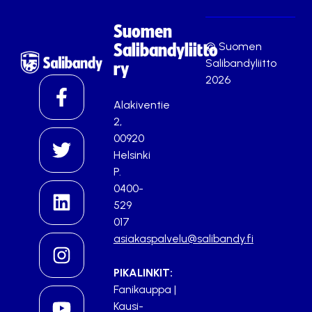
Suomen
© Suomen
Salibandyliitto
Salibandyliitto
ry
2026
Alakiventie
2,
00920
Helsinki
P.
0400-
529
017
asiakaspalvelu@salibandy.fi
PIKALINKIT:
Fanikauppa
|
Kausi-