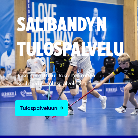
SALIBANDYN
TULOSPALVELU
Jokainen ottelu. Jokainen maali.
Salibandyn tulospalvelussa.
Tulospalveluun