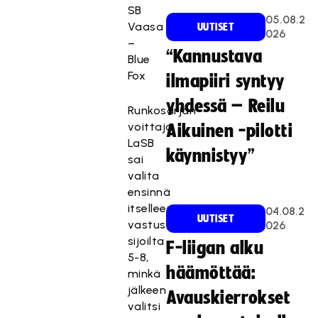
SB
05.08.2
Vaasa
UUTISET
026
–
“Kannustava
Blue
Fox
ilmapiiri syntyy
yhdessä – Reilu
Runkosarjan
voittaja
Aikuinen -pilotti
LaSB
käynnistyy”
sai
valita
ensinnä
itselleen
04.08.2
UUTISET
vastustajan
026
sijoilta
F-liigan alku
5-8,
häämöttää:
minkä
jälkeen
Avauskierrokset
valitsi