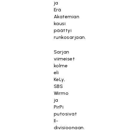
ja
Erä
Akatemian
kausi
päättyi
runkosarjaan.
Sarjan
viimeiset
kolme
eli
KeLy,
SBS
Wirmo
ja
PirPi
putosivat
II-
divisioonaan.