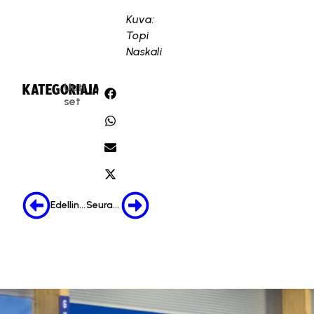
Kuva:
Topi
Naskali
Uuti
KATEGORIA:
JAA:
set
Edellinen
Seuraava