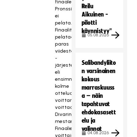
finaaleihin.
Reilu
Pronssiottelua
Aikuinen -
ei
pilotti
pelata.
Finaalit
käynnistyy”
05.08.2026
pelataan
paras
viidestä
-
Salibandyliito
järjestelmällä,
n varsinainen
eli
kokous
ensimmäisenä
kolme
marraskuuss
ottelua
a – näin
voittanut
tapahtuvat
voittaa
ehdokasasett
Divarin
elu ja
mestaruuden.
Finaalien
valinnat
04.08.2026
voittaja