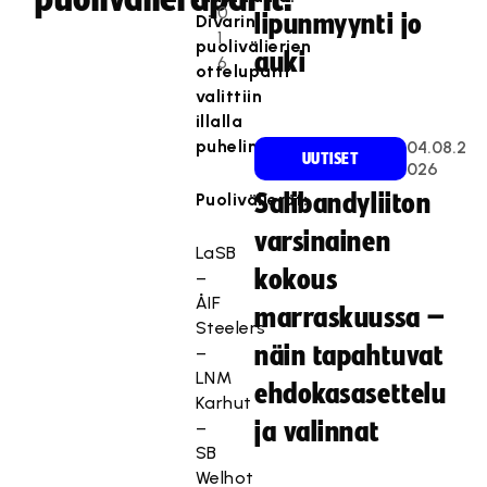
0
lipunmyynti jo
Divarin
1
puolivälierien
auki
6
otteluparit
valittiin
illalla
puhelinpalaverissa.
04.08.2
UUTISET
026
Puolivälierät:
Salibandyliiton
varsinainen
LaSB
kokous
–
ÅIF
marraskuussa –
Steelers
näin tapahtuvat
–
LNM
ehdokasasettelu
Karhut
–
ja valinnat
SB
Welhot