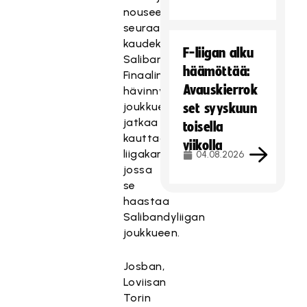
nousee
seuraavaksi
kaudeksi
F-liigan alku
Salibandyliigaan.
häämöttää:
Finaalin
Avauskierrok
hävinnyt
joukkue
set syyskuun
jatkaa
toisella
kauttaan
viikolla
liigakarsintoihin,
04.08.2026
jossa
se
haastaa
Salibandyliigan
joukkueen.
Josban,
Loviisan
Torin