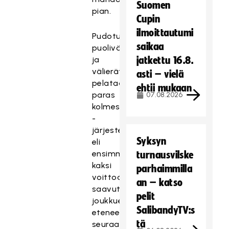
Suomen
pian.
Cupin
ilmoittautumi
Pudotuspeleissä
saikaa
puolivälierät
ja
jatkettu 16.8.
välierät
asti – vielä
pelataan
ehtii mukaan
paras
07.08.2026
kolmesta
-
järjestelmällä
Syksyn
eli
ensimmäisenä
turnausvilske
kaksi
parhaimmilla
voittoa
an – katso
saavuttanut
pelit
joukkue
SalibandyTV:s
etenee
tä
seuraavaan