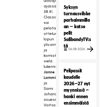
ulosajoon
ajassa
Syksyn
58.41.
turnausvilske
Classic
parhaimmilla
sai
an – katso
pelata
pelit
ottelun
lopun
SalibandyTV:s
ylivoimalla
tä
06.08.2026
ja
komisteli
vielä
lukemia
Pelipassit
Janne
kaudelle
Lammisen
ja
2026–27 nyt
Sami
myynnissä –
Johanssonin
hanki ennen
osuessa.
ensimmäistä
Voitosta