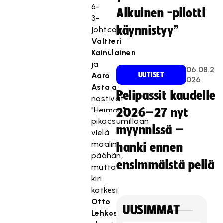
6-
Aikuinen -pilotti
3-
käynnistyy”
johtoon.
Valtteri
Kainulainen
ja
06.08.2
Aaro
UUTISET
026
Astala
Pelipassit kaudelle
nostivat
"Heimon"
2026–27 nyt
pikaosumillaan
myynnissä –
vielä
maalin
hanki ennen
päähän,
ensimmäistä peliä
mutta
kiri
katkesi
Otto
UUSIMMAT
Lehkosuon