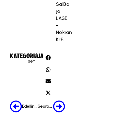
SalBa
ja
LASB
-
Nokian
KrP.
Uuti
KATEGORIA:
JAA:
set
Edellinen
Seuraava