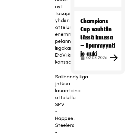
nyt
tasapisteisiin
yhden
Champions
ottelun
Cup vauhtiin
enemmän
tässä kuussa
pelanneen
– lipunmyynti
liigakärki
jo auki
EräViikinkien
02.08.2026
kanssa.
Salibandyliiga
jatkuu
lauantaina
otteluilla
SPV
-
Happee,
Steelers
-