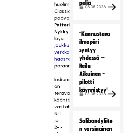
peliä
huolimatta
06.08.2026
Classicin
päävalmentaja
Petteri
Nykky
“Kannustava
löysi
ilmapiiri
joukkueensa
syntyy
verkkosivujen
yhdessä –
haastattelussa
Reilu
parannettavaa.
-
Aikuinen -
Indians
pilotti
on
käynnistyy”
terävä
05.08.2026
kääntämään
vastahyökkäyksiä.
3-1-
ja
Salibandyliito
2-1-
n varsinainen