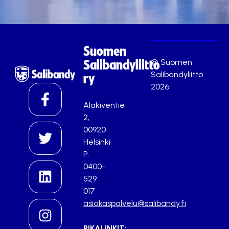
Suomen
© Suomen
Salibandyliitto
Salibandyliitto
ry
2026
Alakiventie
2,
00920
Helsinki
P.
0400-
529
017
asiakaspalvelu@salibandy.fi
PIKALINKIT: