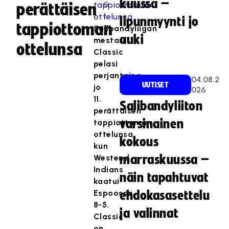
kuussa –
0
perättäisen
1
lipunmyynti jo
tappiottoman
7
Salibandyliigan
auki
mestari
ottelunsa
Classic
pelasi
perjantaina
04.08.2
UUTISET
jo
026
11.
Salibandyliiton
perättäisen
varsinainen
tappiottoman
ottelunsa,
kokous
kun
Westend
marraskuussa –
Indians
näin tapahtuvat
kaatui
Espoossa
ehdokasasettelu
8-5.
ja valinnat
Classic
on