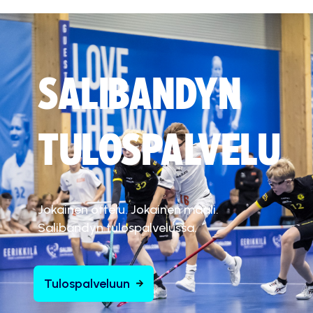
SALIBANDYN
TULOSPALVELU
Jokainen ottelu. Jokainen maali.
Salibandyn tulospalvelussa.
Tulospalveluun