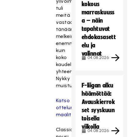
ylivoimahyökkäyksiä
kokous
tuli
marraskuuss
meitä
a – näin
vastaan
tapahtuvat
tänään
melkein
ehdokasasett
enemmän
elu ja
kuin
valinnat
koko
04.08.2026
kaudella
yhteensä,
Nykky
F-liigan alku
muistutti.
häämöttää:
Katso
Avauskierrok
ottelun
set syyskuun
maalit
toisella
viikolla
Classic
04.08.2026
nousi