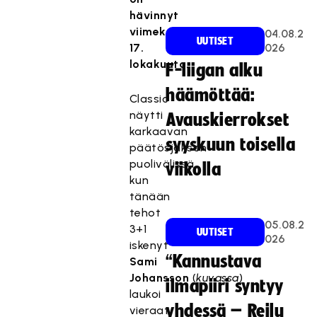
hävinnyt
viimeksi
04.08.2
UUTISET
17.
026
lokakuuta.
F-liigan alku
häämöttää:
Classic
näytti
Avauskierrokset
karkaavan
syyskuun toisella
päätösjakson
puolivälissä,
viikolla
kun
tänään
tehot
05.08.2
3+1
UUTISET
026
iskenyt
“Kannustava
Sami
Johansson
(
kuvassa
)
ilmapiiri syntyy
laukoi
yhdessä – Reilu
vieraat