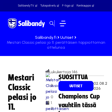
SalibandyTV
Tulospalvelu
F-liiga
Fanikauppa
Salibandy.fi
Uutiset
Mestari Classic pelasi jo 11. perättäisen tappiottoman
ottelunsa
Lukukertoja:
146
Mestari
SUOSITTUA
1
02.08.2
Classic
3
UUTISET
026
.
pelasi jo
Champions Cup
0
1.
vauhtiin tässä
11.
2