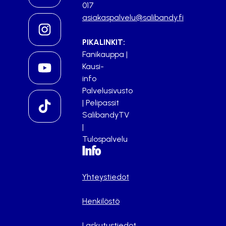
017
asiakaspalvelu@salibandy.fi
PIKALINKIT:
Fanikauppa
|
Kausi-
info
Palvelusivusto
|
Pelipassit
SalibandyTV
|
Tulospalvelu
Info
Yhteystiedot
Henkilöstö
Laskutustiedot