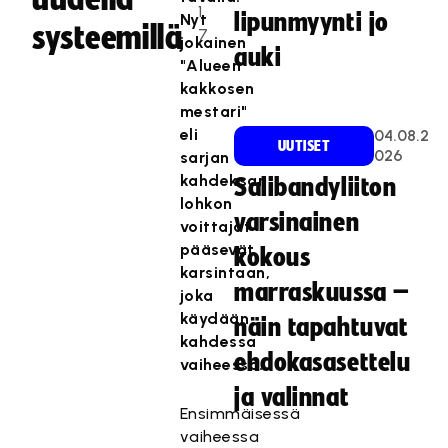
1
lipunmyynti jo
Nyt
systeemillä
7
jokainen
auki
"Alueen
kakkosen
mestari"
eli
04.08.2
UUTISET
026
sarjan
kahdeksan
Salibandyliiton
lohkon
varsinainen
voittajat
pääsevät
kokous
karsintaan,
marraskuussa –
joka
käydään
näin tapahtuvat
kahdessa
ehdokasasettelu
vaiheessa.
ja valinnat
Ensimmäisessä
vaiheessa