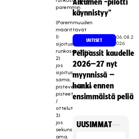
runkosarjassa
Aikuinen -pilotti
paremmin.
käynnistyy”
(Paremmuuden
määrittävät
1)
06.08.2
UUTISET
026
sijoitus
runkosarjassa
Pelipassit kaudelle
2)
2026–27 nyt
jos
sijoitus
myynnissä –
sama,
hanki ennen
pistevertailulla
pisteet
ensimmäistä peliä
/
ottelut
3)
jos
UUSIMMAT
sekuns
ama,