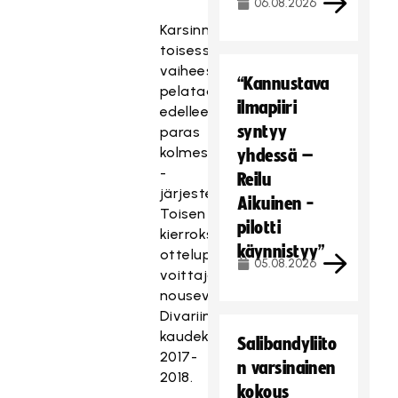
06.08.2026
Karsinnan
toisessa
vaiheessa
“Kannustava
pelataan
ilmapiiri
edelleen
syntyy
paras
kolmesta
yhdessä –
-
Reilu
järjestelmällä.
Aikuinen -
Toisen
pilotti
kierroksen
käynnistyy”
otteluparien
05.08.2026
voittajat
nousevat
Divariin
kaudeksi
Salibandyliito
2017-
n varsinainen
2018.
kokous