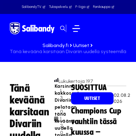
SalibandyTV
Tulospalvelu
F-liiga
Fanikauppa
Salibandy.fi
Uutiset
Tänä keväänä karsitaan Divariin uudella systeemillä
Lukukertoja:
197
Tänä
Karsinnat
SUOSITTUA
1
kakkosesta
02.08.2
keväänä
3
UUTISET
Divariin
026
.
pelataan
karsitaan
Champions Cup
0
tänä
1.
vauhtiin tässä
keväänä
Divariin
2
uudella
kuussa –
0
uudella
tavalla.