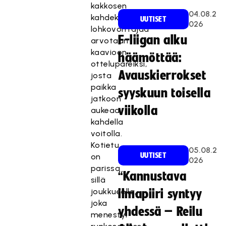
kakkosen
04.08.2
kahdeksan
UUTISET
026
lohkovoittajaa
F-liigan alku
arvotaan
kaavioon
häämöttää:
ottelupareiksi,
Avauskierrokset
josta
paikka
syyskuun toisella
jatkoon
viikolla
aukeaa
kahdella
voitolla.
Kotietu
05.08.2
UUTISET
on
026
parissa
“Kannustava
sillä
joukkueella,
ilmapiiri syntyy
joka
yhdessä – Reilu
menestyi