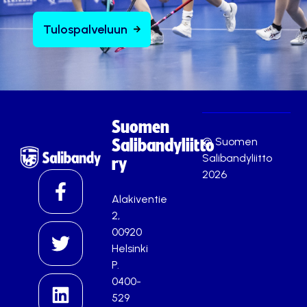
Tulospalveluun
Suomen
© Suomen
Salibandyliitto
Salibandyliitto
ry
2026
Alakiventie
2,
00920
Helsinki
P.
0400-
529