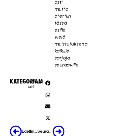
asti
mutta
otettiin
tässä
esille
vielä
muistutuksena
kaikille
sarjoja
seuraaville.
Uuti
KATEGORIA:
JAA:
set
Edellinen
Seuraava