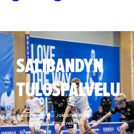
SALIBANDYN
TULOSPALVELU
Jokainen ottelu. Jokainen maali.
Salibandyn tulospalvelussa.