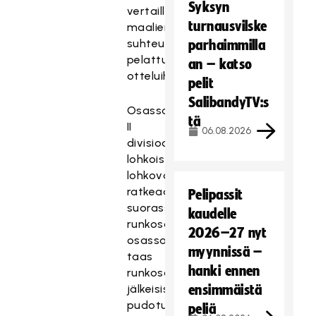
Syksyn
vertaillaan
turnausvilske
maalieroa
suhteutettuna
parhaimmilla
pelattuihin
an – katso
otteluihin.)
pelit
SalibandyTV:s
Osassa
tä
II
06.08.2026
divisioonan
lohkoista
lohkovoitto
ratkeaa
Pelipassit
suorassa
kaudelle
runkosarjassa,
2026–27 nyt
osassa
myynnissä –
taas
hanki ennen
runkosarjan
jälkeisissä
ensimmäistä
pudotuspeleissä.
peliä