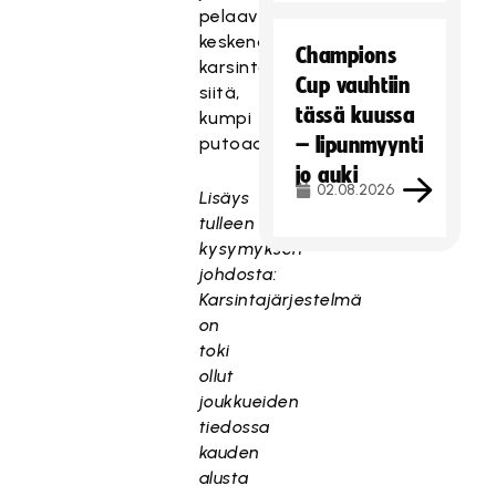
pelaavat
keskenään
Champions
karsintasarjan
Cup vauhtiin
siitä,
tässä kuussa
kumpi
putoaa.
– lipunmyynti
jo auki
02.08.2026
Lisäys
tulleen
kysymyksen
johdosta:
Karsintajärjestelmä
on
toki
ollut
joukkueiden
tiedossa
kauden
alusta