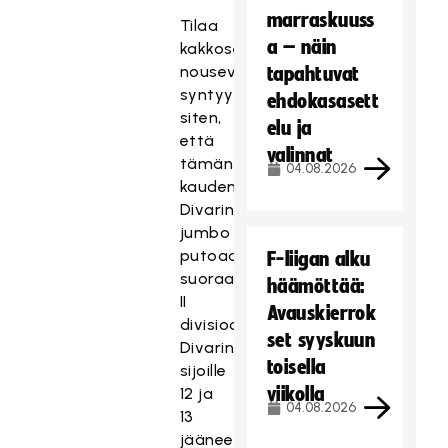
marraskuuss
Tilaa
a – näin
kakkosesta
nouseville
tapahtuvat
syntyy
ehdokasasett
siten,
elu ja
että
valinnat
tämän
04.08.2026
kauden
Divarin
jumbo
putoaa
F-liigan alku
suoraan
häämöttää:
II
Avauskierrok
divisioonaan.
set syyskuun
Divarin
toisella
sijoille
viikolla
12 ja
04.08.2026
13
jääneet