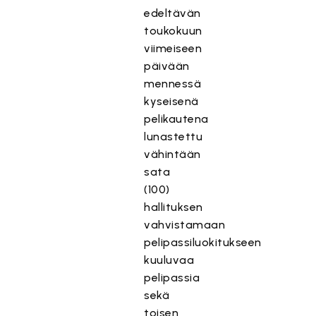
edeltävän
toukokuun
viimeiseen
päivään
mennessä
kyseisenä
pelikautena
lunastettu
vähintään
sata
(100)
hallituksen
vahvistamaan
pelipassiluokitukseen
kuuluvaa
pelipassia
sekä
toisen