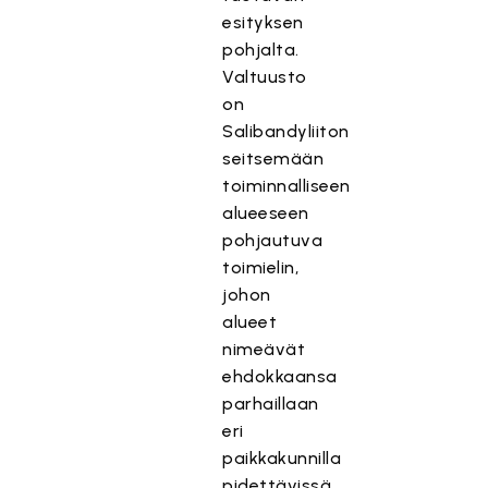
esityksen
pohjalta.
Valtuusto
on
Salibandyliiton
seitsemään
toiminnalliseen
alueeseen
pohjautuva
toimielin,
johon
alueet
nimeävät
ehdokkaansa
parhaillaan
eri
paikkakunnilla
pidettävissä