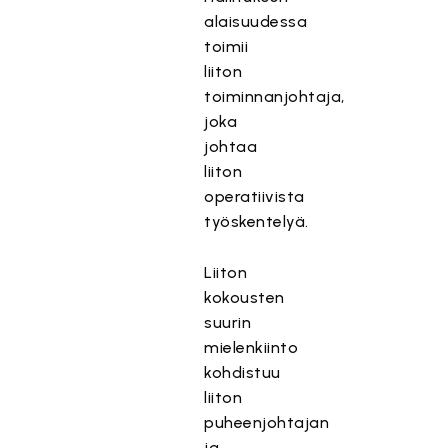
alaisuudessa
toimii
liiton
toiminnanjohtaja,
joka
johtaa
liiton
operatiivista
työskentelyä.
Liiton
kokousten
suurin
mielenkiinto
kohdistuu
liiton
puheenjohtajan
ja