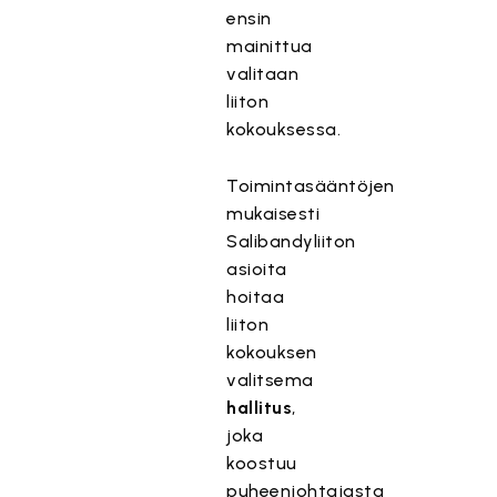
ensin
mainittua
valitaan
liiton
kokouksessa.
Toimintasääntöjen
mukaisesti
Salibandyliiton
asioita
hoitaa
liiton
kokouksen
valitsema
hallitus
,
joka
koostuu
puheenjohtajasta