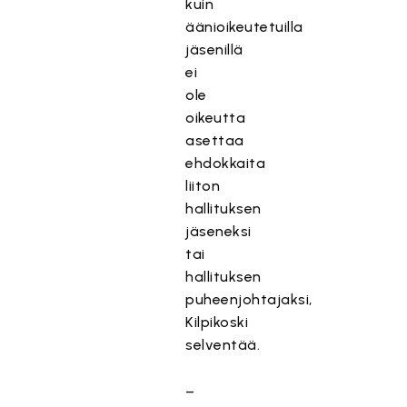
kuin
äänioikeutetuilla
jäsenillä
ei
ole
oikeutta
asettaa
ehdokkaita
liiton
hallituksen
jäseneksi
tai
hallituksen
puheenjohtajaksi,
Kilpikoski
selventää.
–