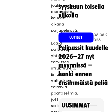
joukkueensa
syyskuun toisella
osaamista
viikolla
kauden
aikana
sarjapeleissä.
06.08.2
UUTISET
026
Laaja
Pelipassit kaudelle
salibandy-
yhteisö
2026–27 nyt
tarvitsee
myynnissä –
struktuureja.
hanki ennen
Erilaisin
valtuuksin
ensimmäistä peliä
toimivia
päätöselimiä,
jotta
UUSIMMAT
salibandy
etenee