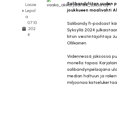
Salibandyliiton uuden p
Lasse
joukkueen maalivahti Ak
Lepol
a
07.10
Salibandy.fi-podcast käs
.202
Syksyllä 2024 julkaista
4
liiton viestintäjohtaja Ju
Ollikainen.
Viidennessä jaksossa pui
monella tapaa. Karjala
salibandynpelaajana ulo
median haltuun ja raken
miljoonaa katselukertaa