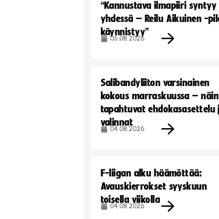
“Kannustava ilmapiiri syntyy
yhdessä – Reilu Aikuinen -pil
käynnistyy”
05.08.2026
Salibandyliiton varsinainen
kokous marraskuussa – näin
tapahtuvat ehdokasasettelu 
valinnat
04.08.2026
F-liigan alku häämöttää:
Avauskierrokset syyskuun
toisella viikolla
04.08.2026