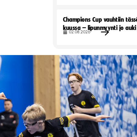
Champions Cup vauhtiin täss
kuussa – lipunmyynti jo auki
02.08.2026