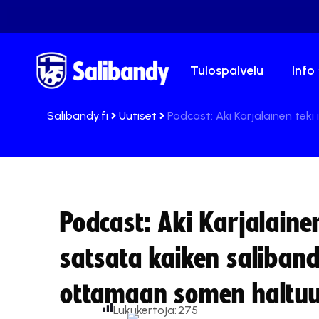
Tulospalvelu
Info
Salibandy.fi
Uutiset
Podcast: Aki Karjalainen tek
Podcast: Aki Karjalainen
satsata kaiken saliban
ottamaan somen haltu
Lukukertoja:
275