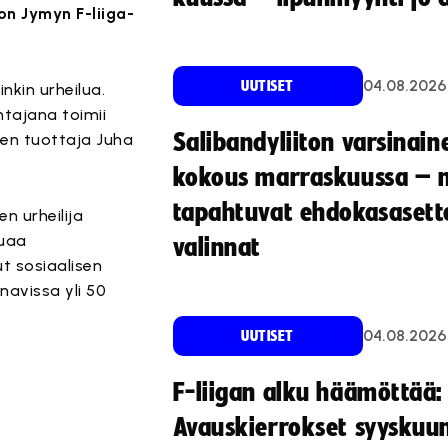
on Jymyn F-liiga-
04.08.2026
UUTISET
nkin urheilua.
ntajana toimii
Salibandyliiton varsinain
linen tuottaja Juha
kokous marraskuussa – 
tapahtuvat ehdokasasette
n urheilija
luaa
valinnat
t sosiaalisen
navissa yli 50
04.08.2026
UUTISET
F-liigan alku häämöttää:
Avauskierrokset syyskuu