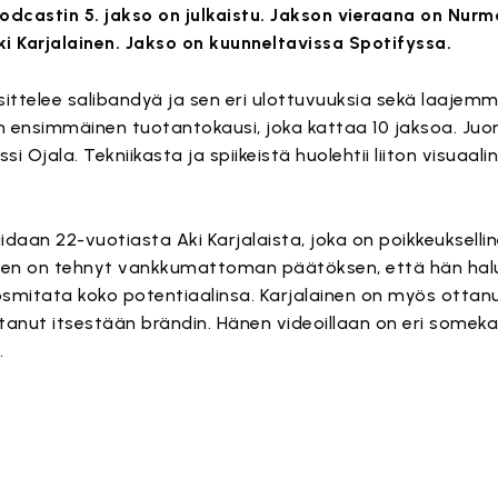
odcastin 5. jakso on julkaistu. Jakson vieraana on Nurm
i Karjalainen. Jakso on kuunneltavissa Spotifyssa.
ittelee salibandyä ja sen eri ulottuvuuksia sekä laajemmi
an ensimmäinen tuotantokausi, joka kattaa 10 jaksoa. Juo
ssi Ojala. Tekniikasta ja spiikeistä huolehtii liiton visuaa
daan 22-vuotiasta Aki Karjalaista, joka on poikkeukselline
inen on tehnyt vankkumattoman päätöksen, että hän ha
smitata koko potentiaalinsa. Karjalainen on myös ottanu
tanut itsestään brändin. Hänen videoillaan on eri someka
.