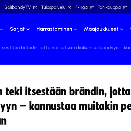
SalibandyTV
Tulospalvelu
F-liiga
Fanikauppa
Sarjat
Harrastaminen
Maajoukkueet
i itsestään brändin, jotta voi satsata kaiken salibandyyn –
 teki itsestään brändin, jotta
dyyn – kannustaa muitakin pe
un