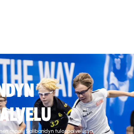
NDYN
ALVELU
inen maali. Salibandyn tulospalvelussa.