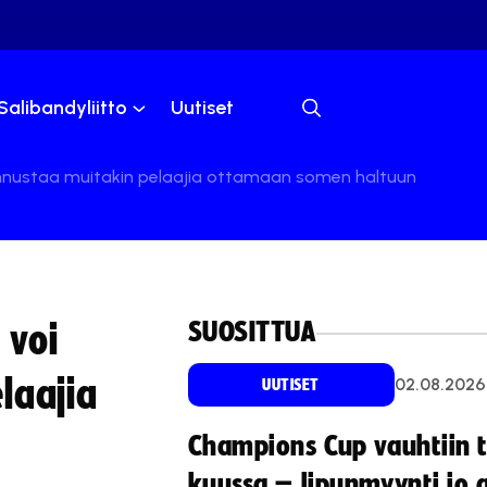
Salibandyliitto
Uutiset
 kannustaa muitakin pelaajia ottamaan somen haltuun
SUOSITTUA
 voi
laajia
02.08.2026
UUTISET
Champions Cup vauhtiin 
kuussa – lipunmyynti jo 