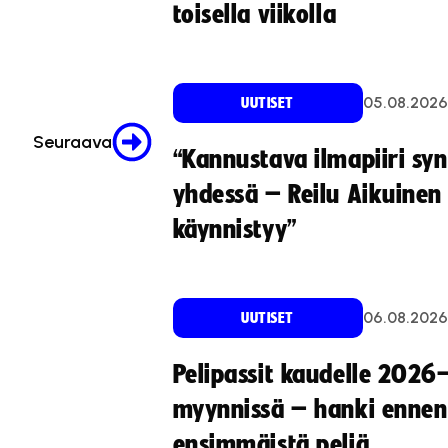
toisella viikolla
05.08.2026
UUTISET
Seuraava
“Kannustava ilmapiiri sy
yhdessä – Reilu Aikuinen 
käynnistyy”
06.08.2026
UUTISET
Pelipassit kaudelle 2026
myynnissä – hanki ennen
ensimmäistä peliä