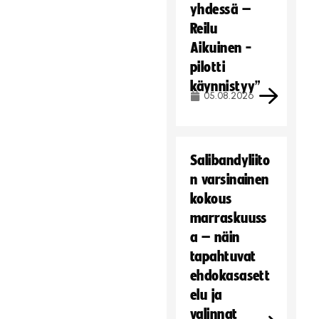
yhdessä –
Reilu
Aikuinen -
pilotti
käynnistyy”
05.08.2026
Salibandyliito
n varsinainen
kokous
marraskuuss
a – näin
tapahtuvat
ehdokasasett
elu ja
valinnat