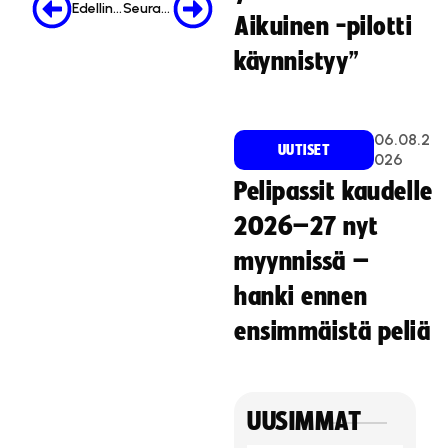
Edellinen
Seuraava
k
Aikuinen -pilotti
i
käynnistyy”
n
o
i
n
06.08.2
UUTISET
t
026
i
Pelipassit kaudelle
e
2026–27 nyt
v
ä
myynnissä –
s
hanki ennen
t
e
ensimmäistä peliä
i
t
ä
.
UUSIMMAT
Hyväksy markkinointievästeet