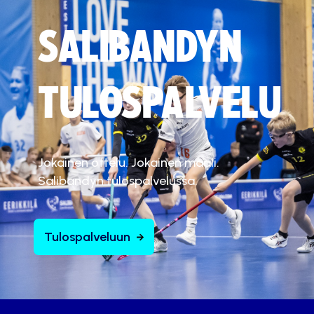
SALIBANDYN
TULOSPALVELU
Jokainen ottelu. Jokainen maali.
Salibandyn tulospalvelussa.
Tulospalveluun