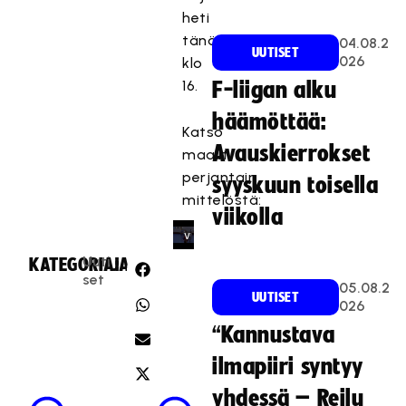
t
heti
t
tänään
04.08.2
y
UUTISET
026
klo
,
16.
F-liigan alku
k
o
häämöttää:
Katso
s
Avauskierrokset
k
maalit
a
perjantain
syyskuun toisella
s
mittelöstä:
viikolla
e
v
a
Uuti
KATEGORIA:
JAA:
a
set
05.08.2
UUTISET
t
026
ii
“Kannustava
m
a
ilmapiiri syntyy
r
yhdessä – Reilu
k