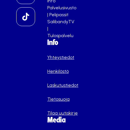
info
Palvelusivusto
|
Pelipassit
SalibandyTV
|
Tulospalvelu
Info
Yhteystiedot
Henkilöstö
Laskutustiedot
Tietosuoja
Tilaa uutiskirje
Media