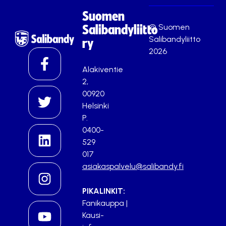
Suomen
© Suomen
Salibandyliitto
Salibandyliitto
ry
2026
Alakiventie
2,
00920
Helsinki
P.
0400-
529
017
asiakaspalvelu@salibandy.fi
PIKALINKIT:
Fanikauppa
|
Kausi-