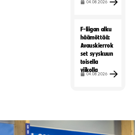
04.08.2026
F-liigan alku
häämöttää:
Avauskierrok
set syyskuun
toisella
viikolla
04.08.2026