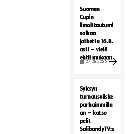
Suomen
Cupin
ilmoittautumi
saikaa
jatkettu 16.8.
asti – vielä
ehtii mukaan
07.08.2026
Syksyn
turnausvilske
parhaimmilla
an – katso
pelit
SalibandyTV:s