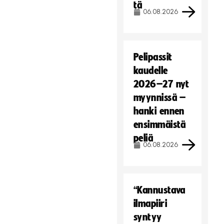
tä
06.08.2026
Pelipassit
kaudelle
2026–27 nyt
myynnissä –
hanki ennen
ensimmäistä
peliä
06.08.2026
“Kannustava
ilmapiiri
syntyy