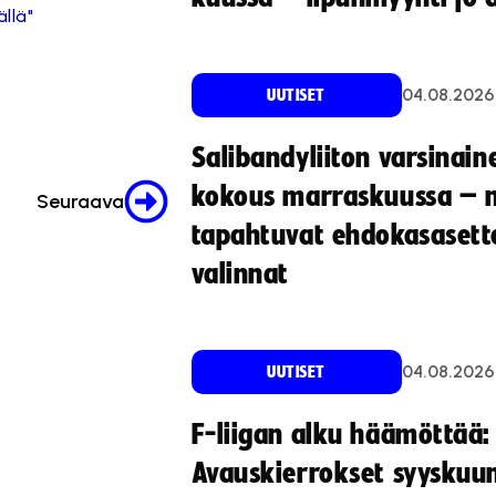
llä"
04.08.2026
UUTISET
Salibandyliiton varsinain
kokous marraskuussa – 
Seuraava
tapahtuvat ehdokasasette
valinnat
04.08.2026
UUTISET
F-liigan alku häämöttää:
Avauskierrokset syyskuu