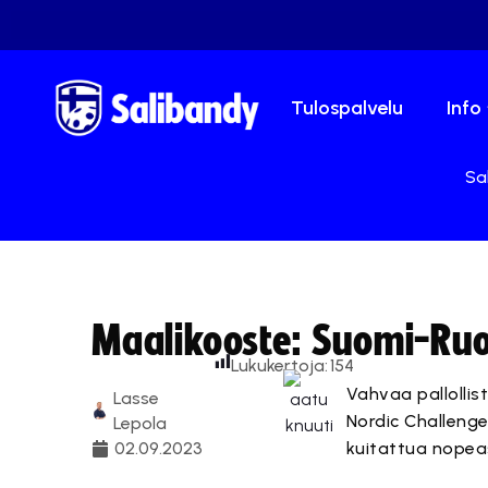
Tulospalvelu
Info
Sal
Maalikooste: Suomi-Ruo
Lukukertoja:
154
Vahvaa pallollis
Lasse
Nordic Challeng
Lepola
02.09.2023
kuitattua nopeas