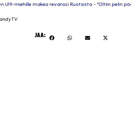
 U19-miehille makea revanssi Ruotsista - "Oltiin pelin pää
ibandyTV
Tämä sisältö on estetty, koska se vaatii markkinointievästeitä.
JAA:
Hyväksy markkinointievästeet