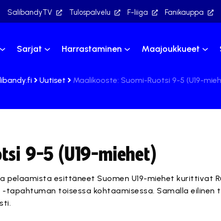
SalibandyTV
Tulospalvelu
F-liiga
Fanikauppa
Sarjat
Harrastaminen
Maajoukkueet
ibandy.fi
Uutiset
Maalikooste: Suomi-Ruotsi 9-5 (U19-mieh
tsi 9-5 (U19-miehet)
ta pelaamista esittäneet Suomen U19-miehet kurittivat R
e -tapahtuman toisessa kohtaamisessa. Samalla eilinen t
ti.