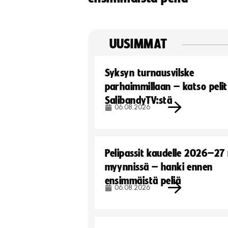
UUSIMMAT
Syksyn turnausvilske
parhaimmillaan – katso pelit
SalibandyTV:stä
06.08.2026
Pelipassit kaudelle 2026–27
myynnissä – hanki ennen
ensimmäistä peliä
06.08.2026