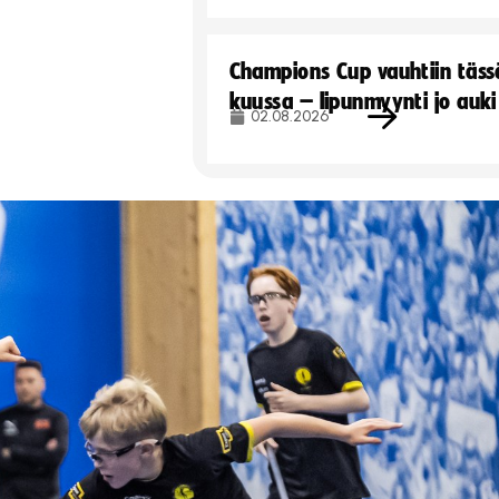
Champions Cup vauhtiin täss
kuussa – lipunmyynti jo auki
02.08.2026