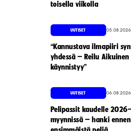
toisella viikolla
05.08.2026
UUTISET
“Kannustava ilmapiiri sy
yhdessä – Reilu Aikuinen 
käynnistyy”
06.08.2026
UUTISET
Pelipassit kaudelle 2026
myynnissä – hanki ennen
ensimmäistä peliä