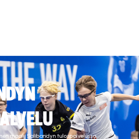
NDYN
ALVELU
inen maali. Salibandyn tulospalvelussa.