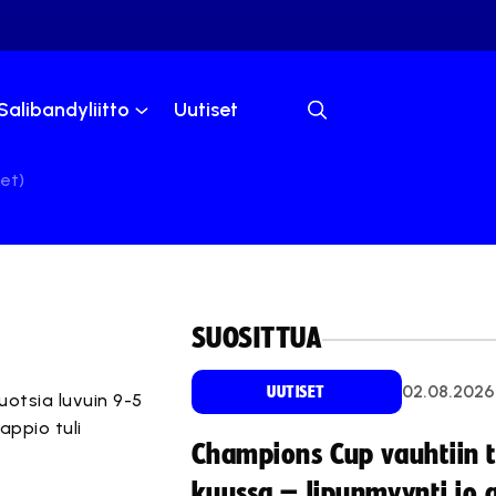
Salibandyliitto
Uutiset
et)
SUOSITTUA
02.08.2026
UUTISET
uotsia luvuin 9-5
appio tuli
Champions Cup vauhtiin 
kuussa – lipunmyynti jo 