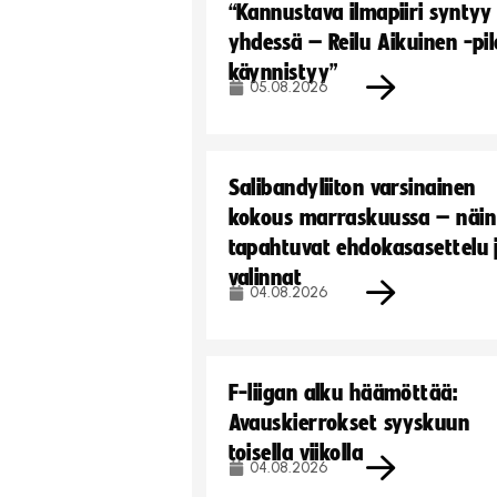
“Kannustava ilmapiiri syntyy
yhdessä – Reilu Aikuinen -pil
käynnistyy”
05.08.2026
Salibandyliiton varsinainen
kokous marraskuussa – näin
tapahtuvat ehdokasasettelu 
valinnat
04.08.2026
F-liigan alku häämöttää:
Avauskierrokset syyskuun
toisella viikolla
04.08.2026