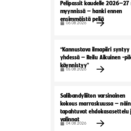
Pelipassit kaudelle 2026–27
myynnissä – hanki ennen
ensimmäistä peliä
06.08.2026
“Kannustava ilmapiiri syntyy
yhdessä – Reilu Aikuinen -pil
käynnistyy”
05.08.2026
Salibandyliiton varsinainen
kokous marraskuussa – näin
tapahtuvat ehdokasasettelu 
valinnat
04.08.2026