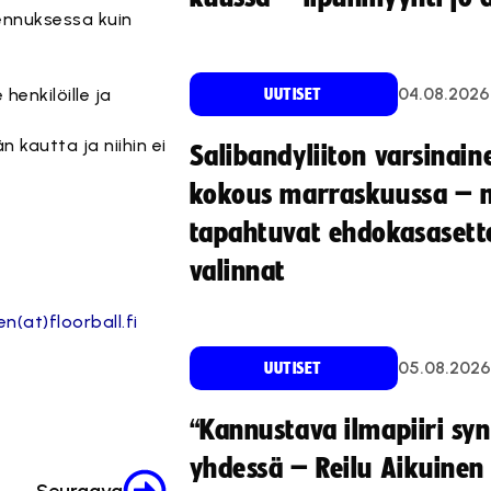
ennuksessa kuin
04.08.2026
henkilöille ja
UUTISET
kautta ja niihin ei
Salibandyliiton varsinain
kokous marraskuussa – 
tapahtuvat ehdokasasette
valinnat
n(at)floorball.fi
05.08.2026
UUTISET
“Kannustava ilmapiiri sy
yhdessä – Reilu Aikuinen 