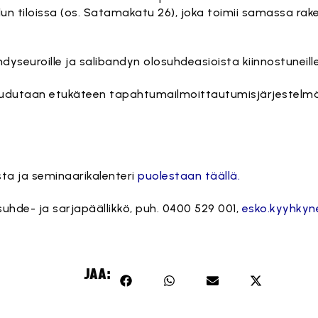
 tiloissa (os. Satamakatu 26), joka toimii samassa rak
yseuroille ja salibandyn olosuhdeasioista kiinnostuneille 
udutaan etukäteen tapahtumailmoittautumisjärjestelmän 
ta ja seminaarikalenteri
puolestaan täällä.
suhde- ja sarjapäällikkö, puh. 0400 529 001,
esko.kyyhkyne
JAA: