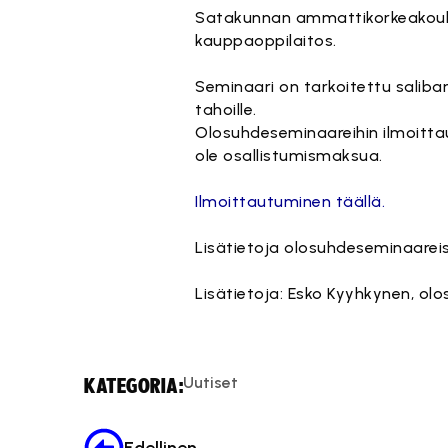
Satakunnan ammattikorkeakoulun
kauppaoppilaitos.
Seminaari on tarkoitettu saliband
tahoille.
Olosuhdeseminaareihin ilmoitta
ole osallistumismaksua.
Ilmoittautuminen täällä.
Lisätietoja olosuhdeseminaareis
Lisätietoja: Esko Kyyhkynen, olo
Uutiset
KATEGORIA: