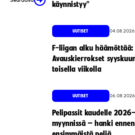
Seuraava
käynnistyy”
04.08.2026
UUTISET
F-liigan alku häämöttää:
Avauskierrokset syyskuu
toisella viikolla
06.08.2026
UUTISET
Pelipassit kaudelle 2026
myynnissä – hanki ennen
ensimmäistä peliä