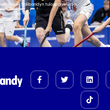
inen maali. Salibandyn tulospalvelussa.