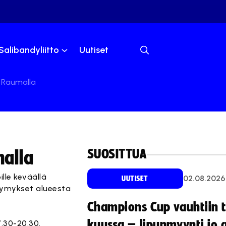
Salibandyliitto
Uutiset
 Raumalla
SUOSITTUA
alla
lle keväällä
02.08.2026
UUTISET
symykset alueesta
Champions Cup vauhtiin 
kuussa – lipunmyynti jo 
.30-20.30.