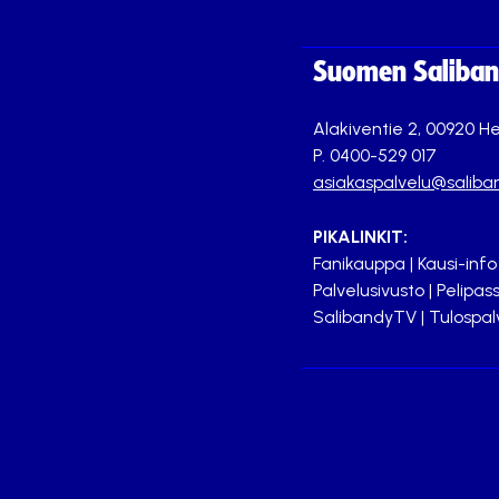
Suomen Saliband
Alakiventie 2, 00920 He
P. 0400-529 017
asiakaspalvelu@saliban
PIKALINKIT:
Fanikauppa
|
Kausi-info
Palvelusivusto
|
Pelipass
SalibandyTV
|
Tulospal