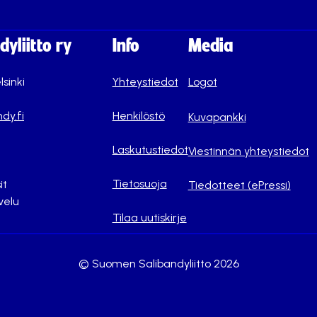
yliitto ry
Info
Media
lsinki
Yhteystiedot
Logot
dy.fi
Henkilöstö
Kuvapankki
Laskutustiedot
Viestinnän yhteystiedot
Tietosuoja
it
Tiedotteet (ePressi)
velu
Tilaa uutiskirje
© Suomen Salibandyliitto 2026