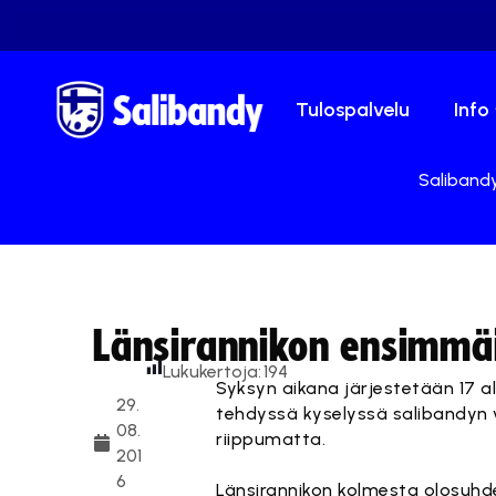
Tulospalvelu
Info
Salibandy
Länsirannikon ensimmä
Lukukertoja:
194
Syksyn aikana järjestetään 17 a
29.
tehdyssä kyselyssä salibandyn 
08.
riippumatta.
201
6
Länsirannikon kolmesta olosuhd