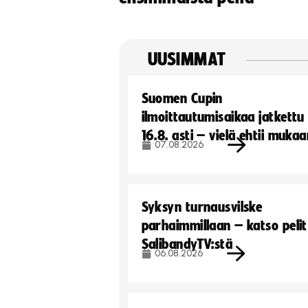
UUSIMMAT
Suomen Cupin
ilmoittautumisaikaa jatkettu
16.8. asti – vielä ehtii muka
07.08.2026
Syksyn turnausvilske
parhaimmillaan – katso pelit
SalibandyTV:stä
06.08.2026