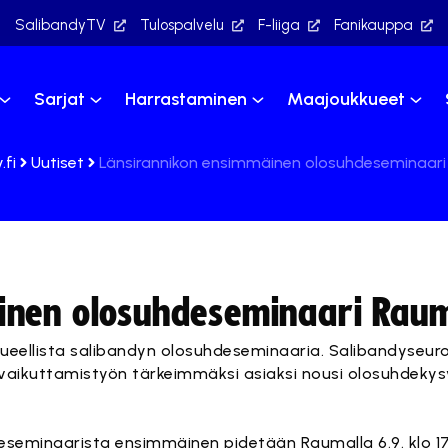
SalibandyTV
Tulospalvelu
F-liiga
Fanikauppa
Sarjat
Harrastaminen
Maajoukkueet
.fi
Uutiset
Länsirannikon ensimmäinen olosuhdeseminaari
inen olosuhdeseminaari Raum
lueellista salibandyn olosuhdeseminaaria. Salibandyseuroi
vaikuttamistyön tärkeimmäksi asiaksi nousi olosuhdeky
eseminaarista ensimmäinen pidetään Raumalla 6.9. klo 17