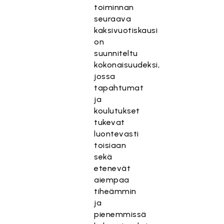
toiminnan
seuraava
kaksivuotiskausi
on
suunniteltu
kokonaisuudeksi,
jossa
tapahtumat
ja
koulutukset
tukevat
luontevasti
toisiaan
sekä
etenevät
aiempaa
tiheämmin
ja
pienemmissä