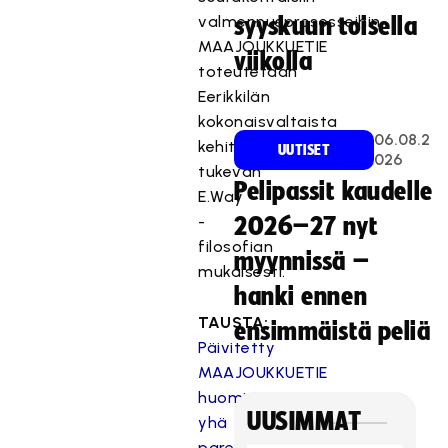
valmennusprosesseihin.
syyskuun toisella
MAAJOUKKUETIE
viikolla
toteutetaan
Eerikkilän
kokonaisvaltaista
06.08.2
kehittymistä
UUTISET
026
tukevan
Pelipassit kaudelle
E.Way
-
2026–27 nyt
filosofian
myynnissä –
mukaisesti.
hanki ennen
TAUSTA:
ensimmäistä peliä
Päivitetty
MAAJOUKKUETIE
huomioi
UUSIMMAT
yhä
paremmin