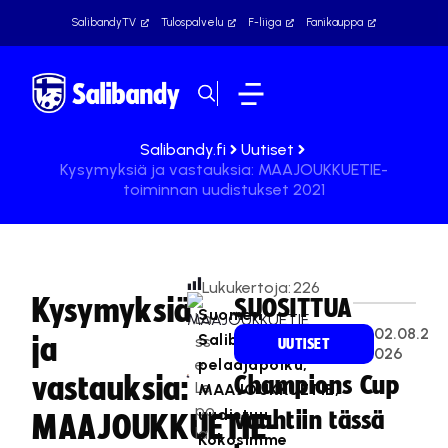
SalibandyTV
Tulospalvelu
F-liiga
Fanikauppa
Salibandy.fi
Uutiset
Kysymyksiä ja vastauksia: MAAJOUKKUETIE-
toiminnan uudistukset 2021
Lukukertoja:
226
Kysymyksiä
SUOSITTUA
Suomen
La
02.08.2
Salibandyliiton
ja
ss
UUTISET
026
e
pelaajapolku,
vastauksia:
Champions Cup
Le
MAAJOUKKUETIE,
po
uudistuu.
vauhtiin tässä
MAAJOUKKUETIE-
la
Kokosimme