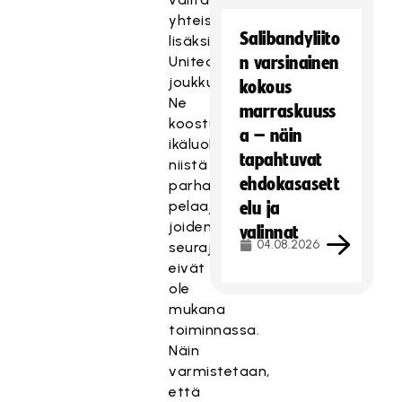
yhteistyöseurojen
Salibandyliito
lisäksi
United-
n varsinainen
joukkueet.
kokous
Ne
marraskuuss
koostuvat
a – näin
ikäluokkansa
tapahtuvat
niistä
ehdokasasett
parhaista
pelaajista,
elu ja
joiden
valinnat
04.08.2026
seurajoukkueet
eivät
ole
mukana
toiminnassa.
Näin
varmistetaan,
että