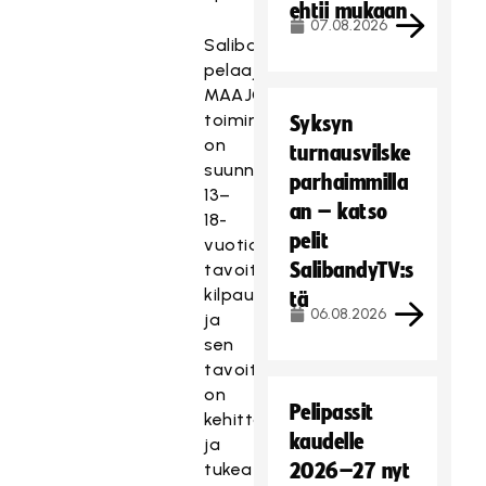
ehtii mukaan
07.08.2026
Salibandyliiton
pelaajapolku,
MAAJOUKKUETIE-
toiminta,
Syksyn
on
turnausvilske
suunnattu
parhaimmilla
13–
an – katso
18-
pelit
vuotiaiden
SalibandyTV:s
tavoitteelliseen
kilpaurheiluun
tä
06.08.2026
ja
sen
tavoitteena
on
Pelipassit
kehittää
kaudelle
ja
tukea
2026–27 nyt