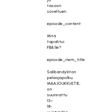
tasoon
soveltuen.
episode_content
Mitä
tapahtui
FBA:lle?
episode_item_title
Salibandyliiton
pelaajapolku,
MAAJOUKKUETIE,
on
suunnattu
13–
18-