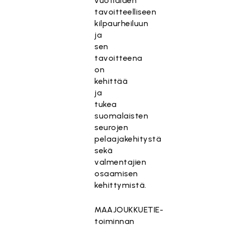
vuotiaiden
tavoitteelliseen
kilpaurheiluun
ja
sen
tavoitteena
on
kehittää
ja
tukea
suomalaisten
seurojen
pelaajakehitystä
sekä
valmentajien
osaamisen
kehittymistä.
MAAJOUKKUETIE-
toiminnan