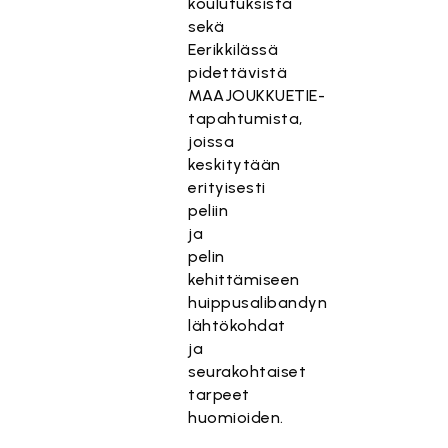
koulutuksista
sekä
Eerikkilässä
pidettävistä
MAAJOUKKUETIE-
tapahtumista,
joissa
keskitytään
erityisesti
peliin
ja
pelin
kehittämiseen
huippusalibandyn
lähtökohdat
ja
seurakohtaiset
tarpeet
huomioiden.