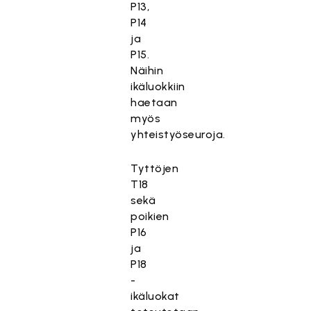
P13,
P14
ja
P15.
Näihin
ikäluokkiin
haetaan
myös
yhteistyöseuroja.
Tyttöjen
T18
sekä
poikien
P16
ja
P18
-
ikäluokat