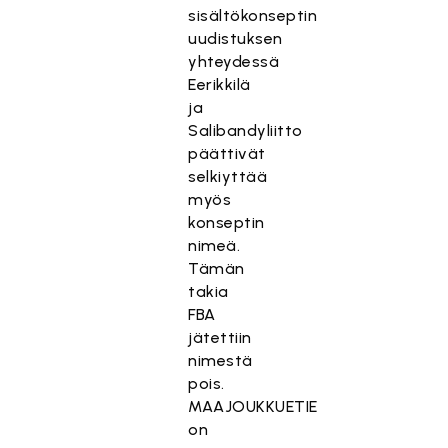
sisältökonseptin
uudistuksen
yhteydessä
Eerikkilä
ja
Salibandyliitto
päättivät
selkiyttää
myös
konseptin
nimeä.
Tämän
takia
FBA
jätettiin
nimestä
pois.
MAAJOUKKUETIE
on