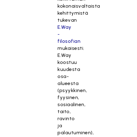
kokonaisvaltaista
kehittymistä
tukevan
E.Way
-
filosofian
mukaisesti.
E.Way
koostuu
kuudesta
osa-
alueesta
(psyykkinen,
fyysinen,
sosiaalinen,
taito,
ravinto
ja
palautuminen),