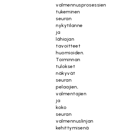
valmennusprosessien
tukeminen
seuran
nykytilanne
ja
lähiajan
tavoitteet
huomioiden.
Toiminnan
tulokset
näkyvät
seuran
pelaajien,
valmentajien
ja
koko
seuran
valmennuslinjan
kehittymisenä