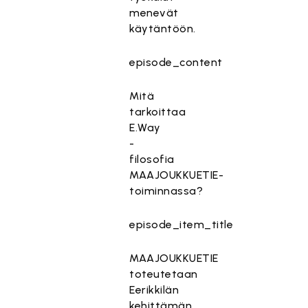
menevät
käytäntöön.
episode_content
Mitä
tarkoittaa
E.Way
-
filosofia
MAAJOUKKUETIE-
toiminnassa?
episode_item_title
MAAJOUKKUETIE
toteutetaan
Eerikkilän
kehittämän