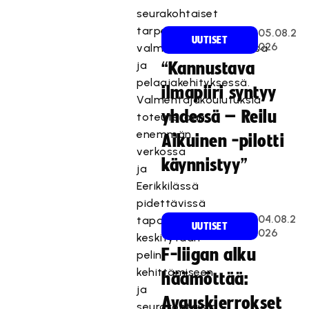
seurakohtaiset
tarpeet
05.08.2
UUTISET
026
valmennusosaamisessa
ja
“Kannustava
pelaajakehityksessä.
ilmapiiri syntyy
Valmentajakoulutuksia
yhdessä – Reilu
toteutetaan
enemmän
Aikuinen -pilotti
verkossa
käynnistyy”
ja
Eerikkilässä
pidettävissä
04.08.2
tapahtumissa
UUTISET
026
keskitytään
F-liigan alku
pelin
kehittämiseen
häämöttää:
ja
Avauskierrokset
seurakohtaisiin