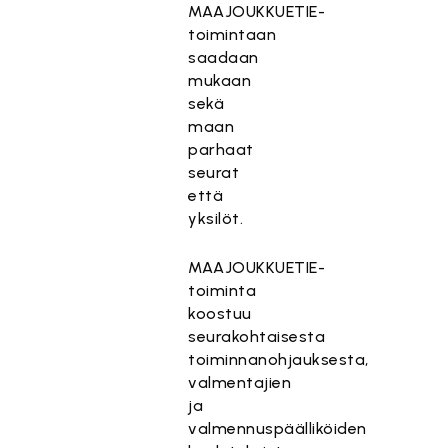
MAAJOUKKUETIE-
toimintaan
saadaan
mukaan
sekä
maan
parhaat
seurat
että
yksilöt.
MAAJOUKKUETIE-
toiminta
koostuu
seurakohtaisesta
toiminnanohjauksesta,
valmentajien
ja
valmennuspäälliköiden