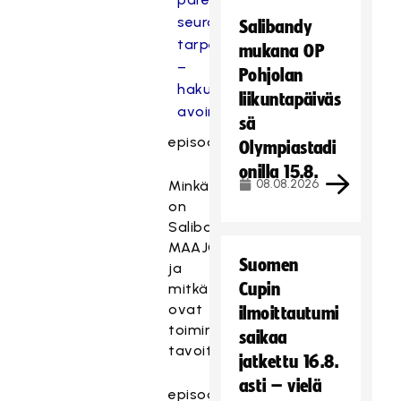
seurakohtaiset
Salibandy
tarpeet
mukana OP
–
Pohjolan
haku
liikuntapäiväs
avoinn
a
sä
episode_title
Olympiastadi
onilla 15.8.
08.08.2026
Minkälainen
on
Salibandyliiton
MAAJOUKKUETIE
Suomen
ja
Cupin
mitkä
ovat
ilmoittautumi
toiminnan
saikaa
tavoitteet?
jatkettu 16.8.
asti – vielä
episode_item_title