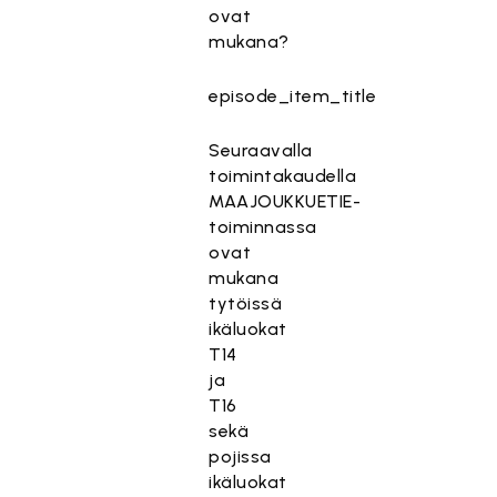
ovat
mukana?
episode_item_title
Seuraavalla
toimintakaudella
MAAJOUKKUETIE-
toiminnassa
ovat
mukana
tytöissä
ikäluokat
T14
ja
T16
sekä
pojissa
ikäluokat