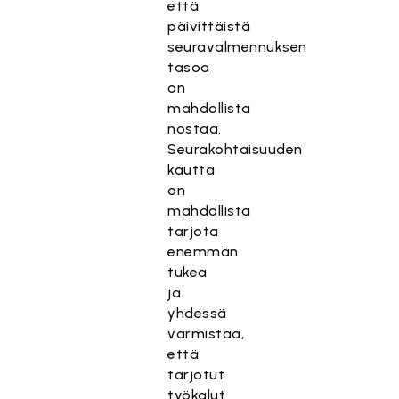
että
päivittäistä
seuravalmennuksen
tasoa
on
mahdollista
nostaa.
Seurakohtaisuuden
kautta
on
mahdollista
tarjota
enemmän
tukea
ja
yhdessä
varmistaa,
että
tarjotut
työkalut