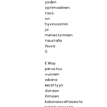
joiden
optimaalinen
taso
on
hyvinvoinnin
ja
menestymisen
taustalla
(kuva
1).
E.Way
perustuu
vuosien
aikana
kerättyyn
dataan
ihmisen
kokonaisvaltaisesta