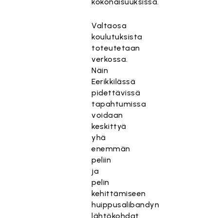
kokonaisuuksissa.
Valtaosa
koulutuksista
toteutetaan
verkossa.
Näin
Eerikkilässä
pidettävissä
tapahtumissa
voidaan
keskittyä
yhä
enemmän
peliin
ja
pelin
kehittämiseen
huippusalibandyn
lähtökohdat