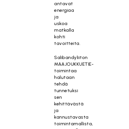
antavat
energiaa
ja
uskoa
matkalla
kohti
tavoitteita.
Salibandyliiton
MAAJOUKKUETIE-
toimintaa
halutaan
tehdä
tunnetuksi
sen
kehittävästä
ja
kannustavasta
toimintamallista,