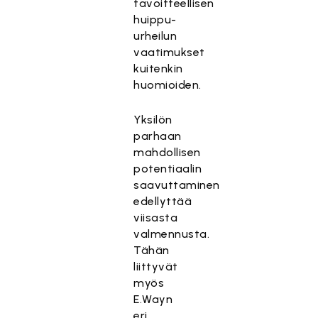
tavoitteellisen
huippu-
urheilun
vaatimukset
kuitenkin
huomioiden.
Yksilön
parhaan
mahdollisen
potentiaalin
saavuttaminen
edellyttää
viisasta
valmennusta.
Tähän
liittyvät
myös
E.Wayn
eri