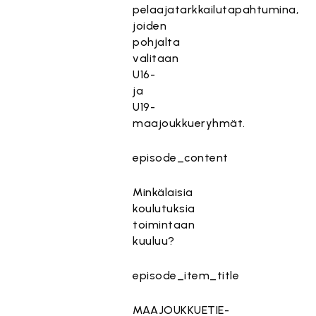
pelaajatarkkailutapahtumina,
joiden
pohjalta
valitaan
U16-
ja
U19-
maajoukkueryhmät.
episode_content
Minkälaisia
koulutuksia
toimintaan
kuuluu?
episode_item_title
MAAJOUKKUETIE-