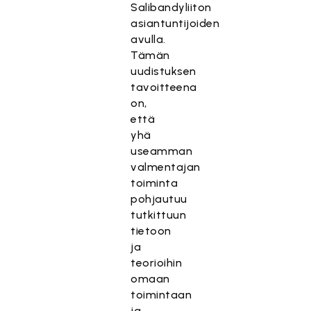
Salibandyliiton
asiantuntijoiden
avulla.
Tämän
uudistuksen
tavoitteena
on,
että
yhä
useamman
valmentajan
toiminta
pohjautuu
tutkittuun
tietoon
ja
teorioihin
omaan
toimintaan
ja