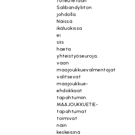
toteutetaan
Salibandyliiton
johdolla.
Näissä
ikäluokissa
ei
siis
haeta
yhteistyöseuroja,
vaan
maajoukkuevalmentajat
valitsevat
maajoukkue-
ehdokkaat
tapahtumiin.
MAAJOUKKUETIE-
tapahtumat
toimivat
näin
keskeisinä