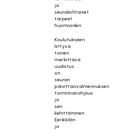
ja
seurakohtaiset
tarpeet
huomioiden.
Koulutukseen
liittyvä
toinen
merkittävä
uudistus
on
seuran
päivittäisvalmennuksen
toiminnanohjaus
ja
sen
kehittäminen
Eerikkilän
ja