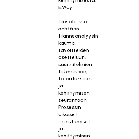
kehittymisestä.
E.Way
-
filosofiassa
edetään
tilanneanalyysin
kautta
tavoitteiden
asetteluun,
suunnitelmien
tekemiseen,
toteutukseen
ja
kehittymisen
seurantaan.
Prosessin
aikaiset
onnistumiset
ja
kehittyminen