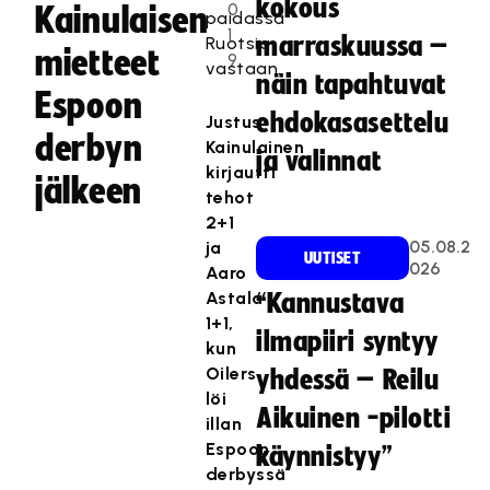
kokous
0
Kainulaisen
paidassa
1
marraskuussa –
Ruotsia
mietteet
9
vastaan.
näin tapahtuvat
Espoon
ehdokasasettelu
Justus
derbyn
Kainulainen
ja valinnat
kirjautti
jälkeen
tehot
2+1
05.08.2
ja
UUTISET
026
Aaro
Astala
“Kannustava
1+1,
ilmapiiri syntyy
kun
Oilers
yhdessä – Reilu
löi
Aikuinen -pilotti
illan
Espoon
käynnistyy”
derbyssä