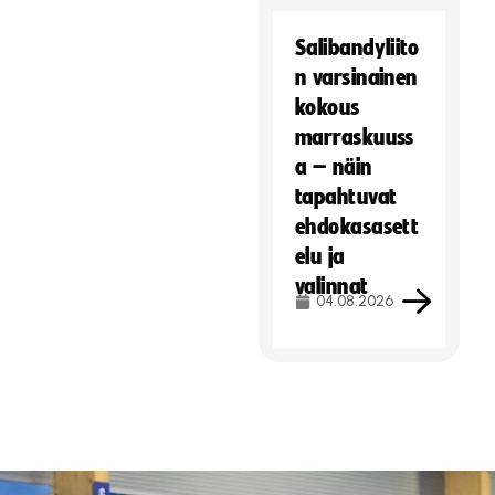
Salibandyliito
n varsinainen
kokous
marraskuuss
a – näin
tapahtuvat
ehdokasasett
elu ja
valinnat
04.08.2026