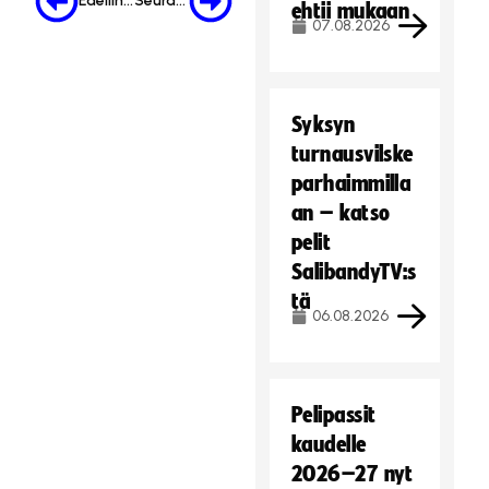
Edellinen
Seuraava
n
ehtii mukaan
t
07.08.2026
t
e
i
i
e
t
v
ä
Syksyn
ä
.
turnausvilske
s
Hyväksy markkinointievästeet
parhaimmilla
t
e
an – katso
i
pelit
t
SalibandyTV:s
ä
tä
.
06.08.2026
Hyväksy markkinointievästeet
Pelipassit
kaudelle
2026–27 nyt