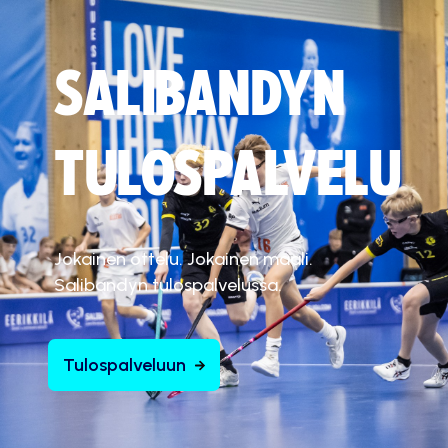
SALIBANDYN
TULOSPALVELU
Jokainen ottelu. Jokainen maali.
Salibandyn tulospalvelussa.
Tulospalveluun