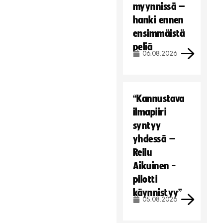
myynnissä –
hanki ennen
ensimmäistä
peliä
06.08.2026
“Kannustava
ilmapiiri
syntyy
yhdessä –
Reilu
Aikuinen -
pilotti
käynnistyy”
05.08.2026