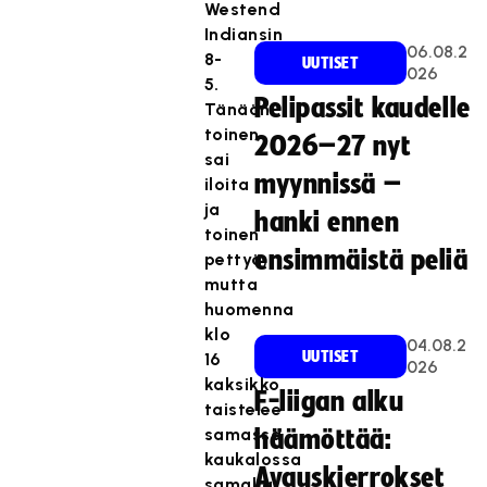
Westend
Indiansin
06.08.2
8-
UUTISET
026
5.
Pelipassit kaudelle
Tänään
toinen
2026–27 nyt
sai
myynnissä –
iloita
ja
hanki ennen
toinen
T
ensimmäistä peliä
pettyä,
ä
mutta
m
huomenna
ä
klo
04.08.2
s
UUTISET
16
026
i
kaksikko
F-liigan alku
s
taistelee
T
ä
samassa
häämöttää:
ä
l
kaukalossa
m
Avauskierrokset
t
samalla