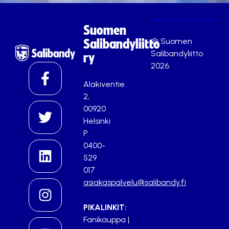
Suomen
© Suomen
Salibandyliitto
Salibandyliitto
ry
2026
Alakiventie
2,
00920
Helsinki
P.
0400-
529
017
asiakaspalvelu@salibandy.fi
PIKALINKIT:
Fanikauppa
|