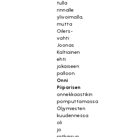
tulla
rinnalle
ylivoimalla,
mutta
Oilers-
vahti
Joonas
Kaltiainen
ehti
jokaiseen
palloon.
Onni
Piiparisen
onnekkaastikin
pomputtamassa
Öljymiesten
T
kuudennessa
ä
oli
m
jo
ä
ratkaisun