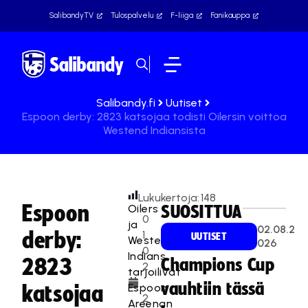
SalibandyTV
Tulospalvelu
F-liiga
Fanikauppa
Salibandy.fi
Uutiset
Espoon derby: 2823 katsojaa todisti Oilersin voittoa
Westend Indiansista
Lukukertoja:
148
Espoon
Oilers
SUOSITTUA
0
ja
02.08.2
derby:
1.
UUTISET
Westend
026
0
Indians
2823
Champions Cup
2
tarjoilivat
.
vauhtiin tässä
Espoon
katsojaa
2
Areenan