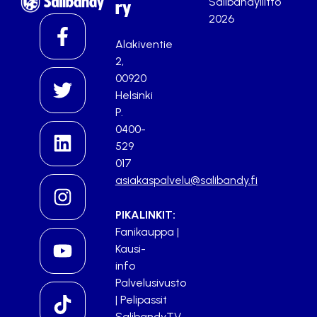
Salibandyliitto
ry
2026
Alakiventie
2,
00920
Helsinki
P.
0400-
529
017
asiakaspalvelu@salibandy.fi
PIKALINKIT:
Fanikauppa
|
Kausi-
info
Palvelusivusto
|
Pelipassit
SalibandyTV