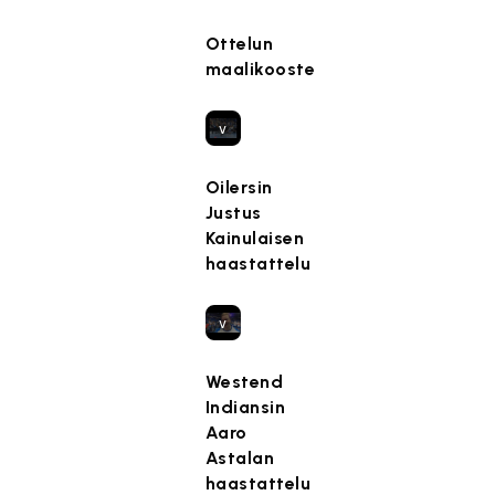
s
ä
e
k
l
Ottelun
t
a
t
maalikooste
t
s
ö
y
e
o
,
v
n
k
T
a
e
o
ä
a
Oilersin
s
s
m
t
Justus
t
k
ä
ii
Kainulaisen
e
a
s
m
haastattelu
t
s
i
a
t
e
s
r
y
v
ä
k
,
a
l
k
k
a
Westend
t
i
o
t
Indiansin
ö
n
s
ii
Aaro
o
o
k
m
Astalan
n
i
a
a
haastattelu
e
n
s