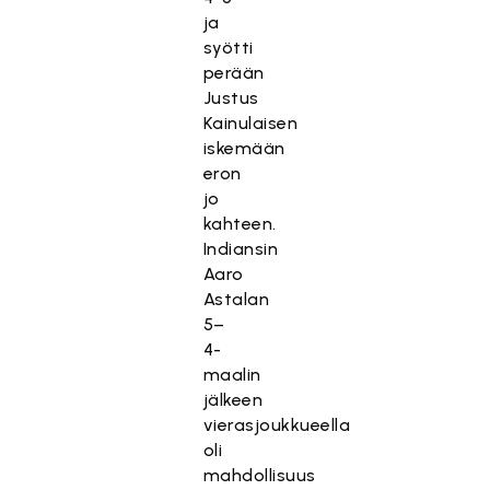
ja
syötti
perään
Justus
Kainulaisen
iskemään
eron
jo
kahteen.
Indiansin
Aaro
Astalan
5–
4-
maalin
jälkeen
vierasjoukkueella
oli
mahdollisuus