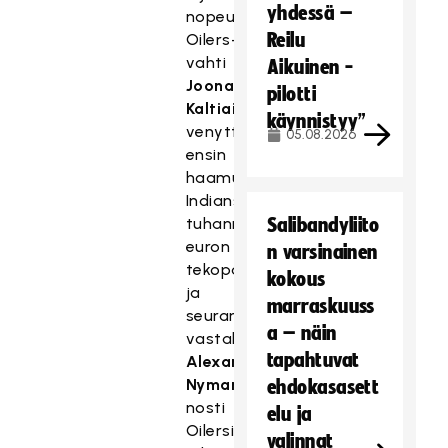
yhdessä –
nopeudesta.
Reilu
Oilers-
vahti
Aikuinen -
Joonas
pilotti
Kaltiainen
käynnistyy”
venytti
05.08.2026
ensin
haamutorjunnan
Indiansin
tuhannen
Salibandyliito
euron
n varsinainen
tekopaikkaan,
kokous
ja
marraskuuss
seuranneesta
a – näin
vastahyökkäyksestä
tapahtuvat
Alexander
Nyman
ehdokasasett
nosti
elu ja
Oilersin
valinnat