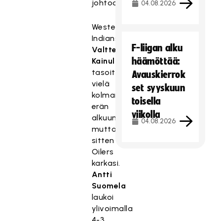
johtoon.
04.08.2026
Westend
Indiansin
F-liigan alku
Valtteri
häämöttää:
Kainulainen
tasoitti
Avauskierrok
vielä
set syyskuun
kolmannen
toisella
erän
viikolla
alkuun,
04.08.2026
mutta
sitten
Oilers
karkasi.
Antti
Suomela
laukoi
ylivoimalla
4-3