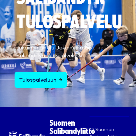
ä
.
TULOSPALVELU
Hyväksy markkinointievästeet
Jokainen ottelu. Jokainen maali.
Salibandyn tulospalvelussa.
Tulospalveluun
Suomen
© Suomen
Salibandyliitto