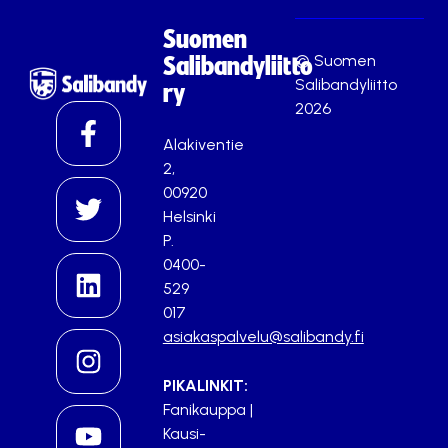
Suomen
© Suomen
Salibandyliitto
Salibandyliitto
ry
2026
Alakiventie
2,
00920
Helsinki
P.
0400-
529
017
asiakaspalvelu@salibandy.fi
PIKALINKIT:
Fanikauppa
|
Kausi-