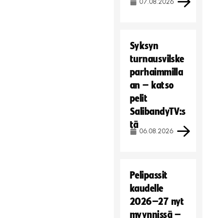
07.08.2026
Syksyn
turnausvilske
parhaimmilla
an – katso
pelit
SalibandyTV:s
tä
06.08.2026
Pelipassit
kaudelle
2026–27 nyt
myynnissä –