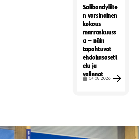
Salibandyliito
n varsinainen
kokous
marraskuuss
a – näin
tapahtuvat
ehdokasasett
elu ja
valinnat
04.08.2026