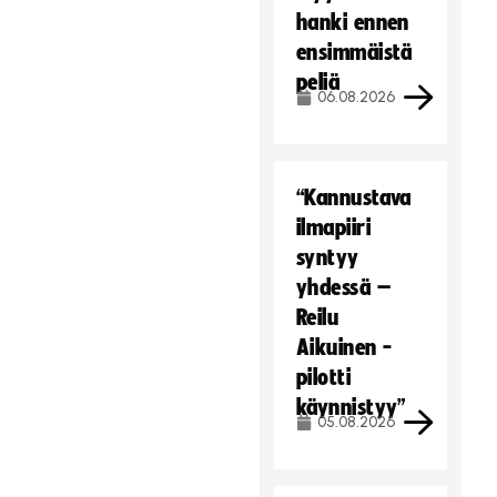
hanki ennen
ensimmäistä
peliä
06.08.2026
“Kannustava
ilmapiiri
syntyy
yhdessä –
Reilu
Aikuinen -
pilotti
käynnistyy”
05.08.2026