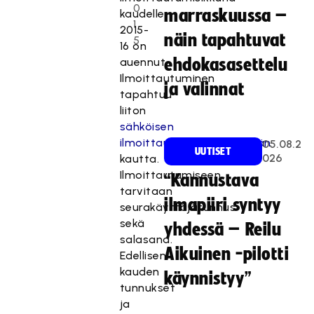
0
marraskuussa –
kaudelle
1
2015-
näin tapahtuvat
5
16 on
auennut.
ehdokasasettelu
Ilmoittautuminen
ja valinnat
tapahtuu
liiton
sähköisen
ilmoittautumisjärjestelmän
05.08.2
UUTISET
026
kautta.
Ilmoittautumiseen
“Kannustava
tarvitaan
ilmapiiri syntyy
seurakäyttäjätunnus
sekä
yhdessä – Reilu
salasana.
Aikuinen -pilotti
Edellisen
kauden
käynnistyy”
tunnukset
ja