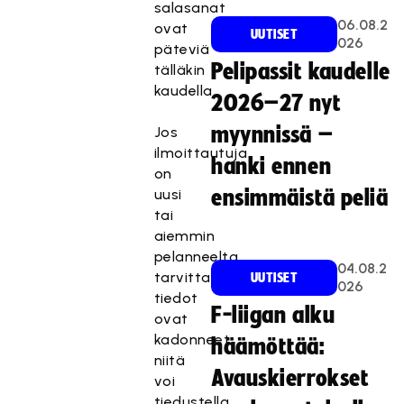
salasanat
06.08.2
ovat
UUTISET
026
päteviä
Pelipassit kaudelle
tälläkin
kaudella.
2026–27 nyt
myynnissä –
Jos
ilmoittautuja
hanki ennen
on
uusi
ensimmäistä peliä
tai
aiemmin
pelanneelta
04.08.2
tarvittavat
UUTISET
026
tiedot
F-liigan alku
ovat
kadonneet,
häämöttää:
niitä
Avauskierrokset
voi
tiedustella