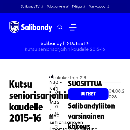
SalibandyTV
Tulospalvelu
F-liiga
Fanikauppa
Salibandy.fi
Uutiset
Kutsu seniorisarjoihin kaudelle 2015-16
Lukukertoja:
218
Kutsu
N30 -
SUOSITTUA
1
N40
04.08.2
seniorisarjoihin
9
UUTISET
ja
026
.
M35
kaudelle
Salibandyliiton
0
-
8
varsinainen
M60
2015-16
.
seniorisarjojen
kokous
2
ilmoittautumisikkuna