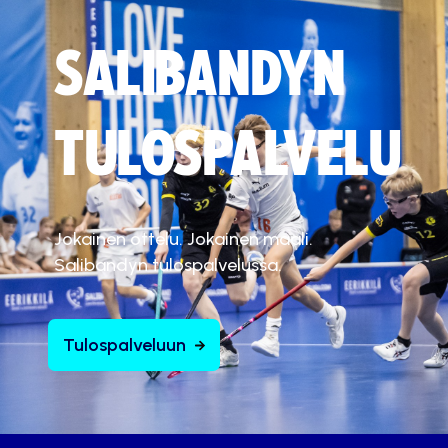
SALIBANDYN
TULOSPALVELU
Jokainen ottelu. Jokainen maali.
Salibandyn tulospalvelussa.
Tulospalveluun