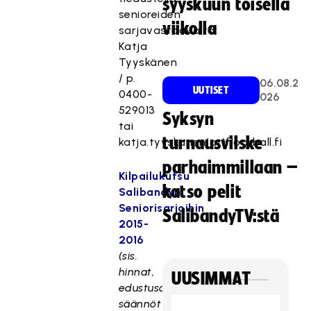
syyskuun toisella
senioreiden
viikolla
sarjavastaavalta:
Katja
Tyyskänen
/ p.
06.08.2
UUTISET
0400-
026
529013
Syksyn
tai
turnausvilske
katja.tyyskanen(at)floorball.fi
parhaimmillaan –
Kilpailukutsu
katso pelit
Salibandyn
Seniorisarjoihin
SalibandyTV:stä
2015-
2016
(sis.
hinnat,
UUSIMMAT
edustusoikeuksien
säännöt