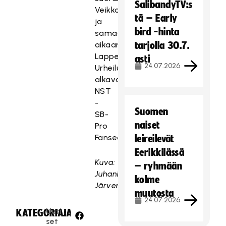
SalibandyTV:s
VeikkausTV:ssä
tä – Early
ja
bird -hinta
samaan
aikaan
tarjolla 30.7.
Lappeenrannan
asti
24.07.2026
Urheilutalolla
alkava
NST
-
Suomen
SB-
naiset
Pro
Fanseat.comissa.
leireilevät
Eerikkilässä
Kuva:
– ryhmään
Juhani
kolme
Järvenpää
muutosta
24.07.2026
Uuti
KATEGORIA:
JAA:
set