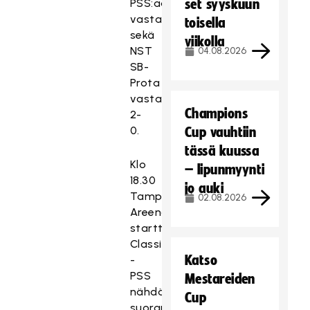
PSS:aa
set syyskuun
vastaan
toisella
sekä
viikolla
NST
04.08.2026
SB-
Prota
vastaan
Champions
2-
0.
Cup vauhtiin
tässä kuussa
Klo
– lipunmyynti
18.30
jo auki
Tampere
02.08.2026
Areenalla
starttaava
Classic
Katso
-
PSS
Mestareiden
nähdään
Cup
suorana