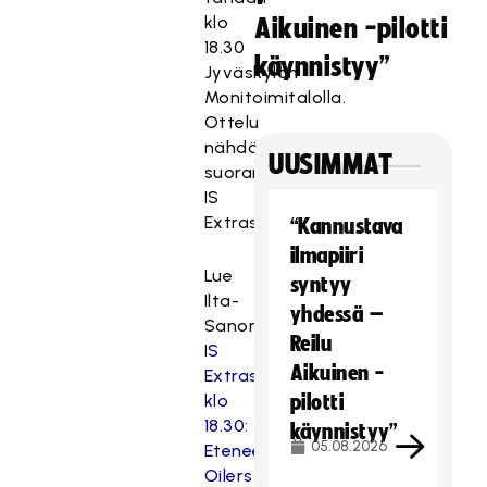
klo
Aikuinen -pilotti
18.30
käynnistyy”
Jyväskylän
Monitoimitalolla.
Ottelu
nähdään
UUSIMMAT
suorana
IS
Extrassa.
“Kannustava
ilmapiiri
Lue
syntyy
Ilta-
yhdessä –
Sanomista:
Reilu
IS
Aikuinen -
Extrassa
klo
pilotti
18.30:
käynnistyy”
05.08.2026
Eteneekö
Oilers