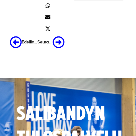
Edellinen
Seuraava
SALIBANDYN