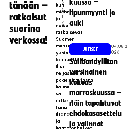
kuussa –
2
tänään –
kun
0
lipunmyynti jo
miehet
ratkaisut
1
ja
auki
6
naiset
suorina
ratkaisevat
verkossa!
Suomen
mestaruudet
04.08.2
UUTISET
026
yksiosaisissa
loppuotteluissa.
Salibandyliiton
Illan
varsinainen
neljästä
pääesiintyjästä
kokous
kolme
marraskuussa –
voi
ratketa
näin tapahtuvat
tänä
ehdokasasettelu
iltana,
ja
ja valinnat
kohtalonhetket