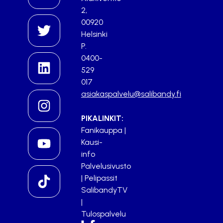
2,
00920
Helsinki
P.
0400-
529
017
asiakaspalvelu@salibandy.fi
PIKALINKIT:
Fanikauppa
|
Kausi-
info
Palvelusivusto
|
Pelipassit
SalibandyTV
|
Tulospalvelu