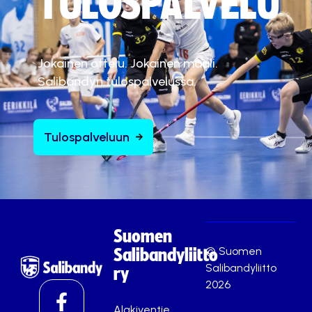
TULOSPALVELU
Jokainen ottelu. Jokainen maali.
Salibandyn tulospalvelussa.
Tulospalveluun
Suomen
© Suomen
Salibandyliitto
Salibandyliitto
ry
2026
Alakiventie