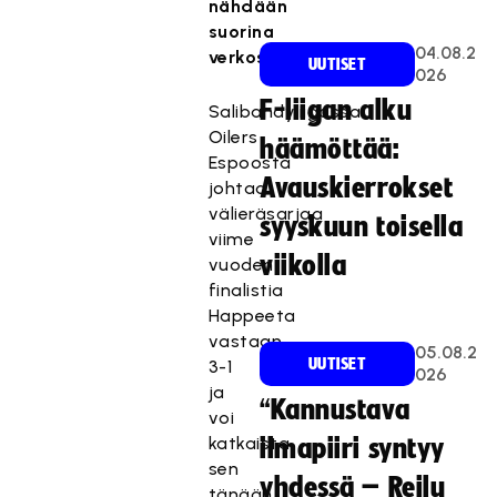
nähdään
suorina
04.08.2
verkossa.
UUTISET
026
F-liigan alku
Salibandyliigassa
Oilers
häämöttää:
Espoosta
Avauskierrokset
johtaa
välieräsarjaa
syyskuun toisella
viime
viikolla
vuoden
finalistia
Happeeta
vastaan
05.08.2
UUTISET
3-1
026
ja
“Kannustava
voi
katkaista
ilmapiiri syntyy
sen
yhdessä – Reilu
tänään