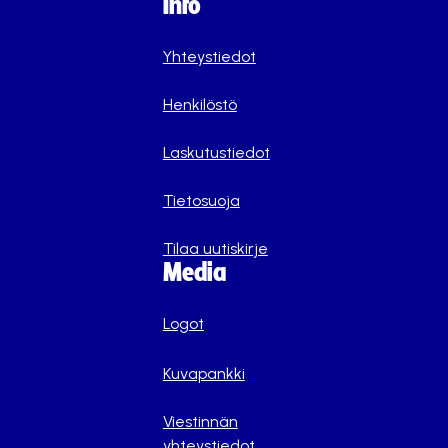
Info
Yhteystiedot
Henkilöstö
Laskutustiedot
Tietosuoja
Tilaa uutiskirje
Media
Logot
Kuvapankki
Viestinnän
yhteystiedot