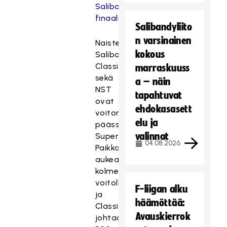
Salibandyliigan
finaaliin?
Salibandyliito
n varsinainen
Naisten
kokous
Salibandyliigassa
Classic
marraskuuss
sekä
a – näin
NST
tapahtuvat
ovat
ehdokasasett
voiton
elu ja
päässä
valinnat
Superfinaalista.
04.08.2026
Paikka
aukeaa
kolmella
voitolla,
F-liigan alku
ja
häämöttää:
Classic
Avauskierrok
johtaa