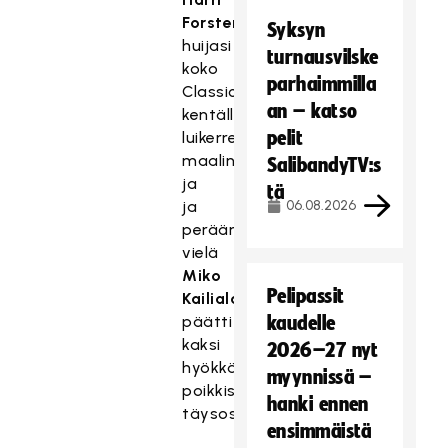
Forsten
Syksyn
huijasi
turnausvilske
koko
parhaimmilla
Classicin
an – katso
kentällisen
pelit
luikerrellen
maalintekoon
SalibandyTV:s
ja
tä
ja
06.08.2026
perään
vielä
Miko
Pelipassit
Kailiala
päätti
kaudelle
kaksi
2026–27 nyt
hyökkäystä
myynnissä –
poikkisyötöistä
hanki ennen
täysosumiin.
ensimmäistä