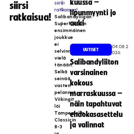
kuussa –
2
siirsi
0
lipunmyynti jo
ratkaisua!
1
Salibandyliigan
auki
6
Superfinaalin
ensimmäinen
joukkue
ei
04.08.2
UUTISET
selvinnyt
026
vielä
Salibandyliiton
tänään.
varsinainen
Selkä
seinää
kokous
vasten
pelannut
marraskuussa –
Viikingit
näin tapahtuvat
löi
Tampereella
ehdokasasettelu
Classicin
ja valinnat
8-3
ja