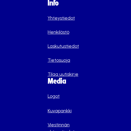
Info
Yhteystiedot
Henkilöstö
Laskutustiedot
Tietosuoja
Tilaa uutiskirje
Media
Logot
Kuvapankki
Viestinnän