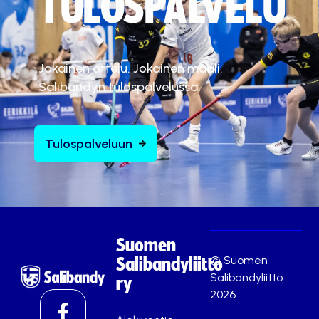
TULOSPALVELU
Jokainen ottelu. Jokainen maali.
Salibandyn tulospalvelussa.
Tulospalveluun
Suomen
© Suomen
Salibandyliitto
Salibandyliitto
ry
2026