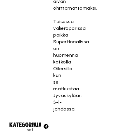
aivan
ohittamattomaksi.
Toisessa
välieräparissa
paikka
Superfinaalissa
on
huomenna
katkolla
Oilersille
kun
se
matkustaa
Jyväskylään
3-1-
johdossa.
Uuti
KATEGORIA:
JAA:
set