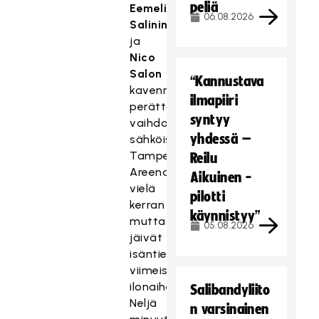
peliä
Eemeli
06.08.2026
Salinin
ja
Nico
Salon
“Kannustava
kavennukset
ilmapiiri
perättäisissä
syntyy
vaihdoissa
yhdessä –
sähköistivät
Tampere
Reilu
Areenaa
Aikuinen -
vielä
pilotti
kerran
käynnistyy”
mutta
05.08.2026
jäivät
isäntien
viimeisiksi
ilonaiheiksi.
Salibandyliito
Neljä
n varsinainen