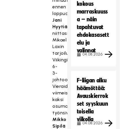
minuuttia
kokous
ennen
marraskuuss
loppua
a – näin
Jani
Hyytiäinen
tapahtuvat
niittasi
ehdokasasett
Mikael
elu ja
Laxin
valinnat
tarjoilusta
04.08.2026
Viikingit
6-
3-
johtoon.
F-liigan alku
Vieraiden
häämöttää:
viimeiset
Avauskierrok
kaksi
set syyskuun
osumaa
toisella
työnsivät
viikolla
Mikko
04.08.2026
Sipilä