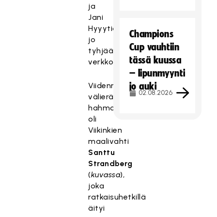
ja
Jani
Hyyytiäinen
Champions
jo
Cup vauhtiin
tyhjään
tässä kuussa
verkkoon.
– lipunmyynti
Viidennen
jo auki
02.08.2026
välierän
hahmo
oli
Viikinkien
maalivahti
Santtu
Strandberg
(
kuvassa
),
joka
ratkaisuhetkillä
äityi