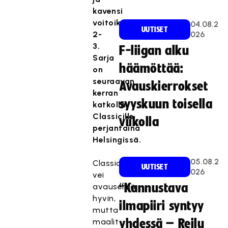
kavensi
voitoiksi
04.08.2
UUTISET
2-
026
3.
F-liigan alku
Sarja
häämöttää:
on
seuraavan
Avauskierrokset
kerran
syyskuun toisella
katkolla
Classicille
viikolla
perjantaina
Helsingissä.
05.08.2
Classic
UUTISET
026
vei
“Kannustava
avauserää
hyvin,
ilmapiiri syntyy
mutta
maalit
yhdessä – Reilu