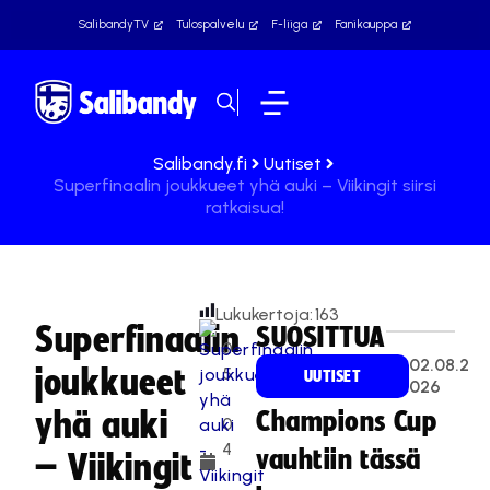
SalibandyTV
Tulospalvelu
F-liiga
Fanikauppa
Salibandy.fi
Uutiset
Superfinaalin joukkueet yhä auki – Viikingit siirsi
ratkaisua!
Lukukertoja:
163
Superfinaalin
SUOSITTUA
0
02.08.2
joukkueet
5
UUTISET
026
.
yhä auki
Champions Cup
0
4
vauhtiin tässä
– Viikingit
.