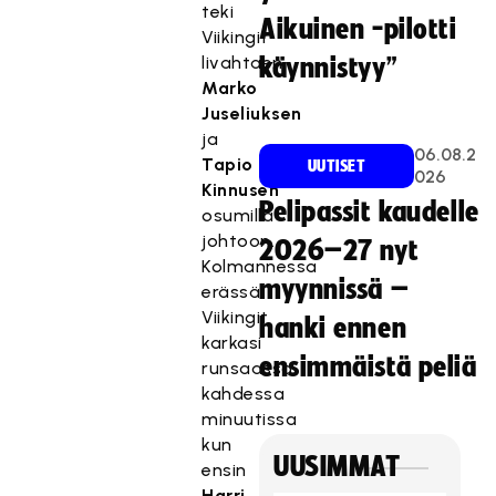
teki
Aikuinen -pilotti
Viikingit
livahtaen
käynnistyy”
Marko
Juseliuksen
ja
06.08.2
Tapio
UUTISET
026
Kinnusen
Pelipassit kaudelle
osumilla
johtoon.
2026–27 nyt
Kolmannessa
myynnissä –
erässä
Viikingit
hanki ennen
karkasi
ensimmäistä peliä
runsaassa
kahdessa
minuutissa
kun
UUSIMMAT
ensin
Harri