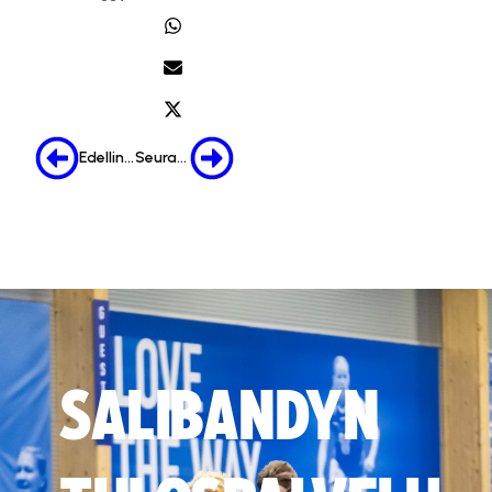
Edellinen
Seuraava
SALIBANDYN