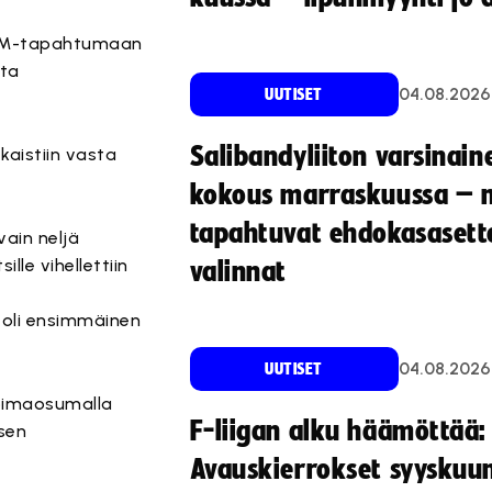
n MM-tapahtumaan
sta
04.08.2026
UUTISET
Salibandyliiton varsinain
kaistiin vasta
kokous marraskuussa – 
tapahtuvat ehdokasasette
ain neljä
lle vihellettiin
valinnat
 oli ensimmäinen
04.08.2026
UUTISET
oimaosumalla
F-liigan alku häämöttää:
sen
Avauskierrokset syyskuu