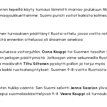
ernin liepeillä käyty turnaus lämmitti marras-joulukuu
maajoukkuettamme. Suomi puristi voitot kaikista kolme
men turnauksen päättänyt Ruotsi-ottelu, jossa voitto rat
Sitä ennenkin ottelussa oli draaman aineksia.
autuessa voitonjuhliin,
Oona Kauppi
toi Suomen tasoihin v
n peliajan päättymistä. Jatkoajan viime sekunneilla Ruotsi
a maalivahti
Tiltu Siltanen
pysäytti pallon ja torjui myös
 kaikki ruotsalaisyritykset. Suomen 9-8-voitto Ruotsista
tiin tiukka vääntö. Sen Suomi selvitti
Jenna Saarion
yliv
taipui suomalaiskäsittelyssä 9-4.
Veera Kauppi
oli turnauk
.