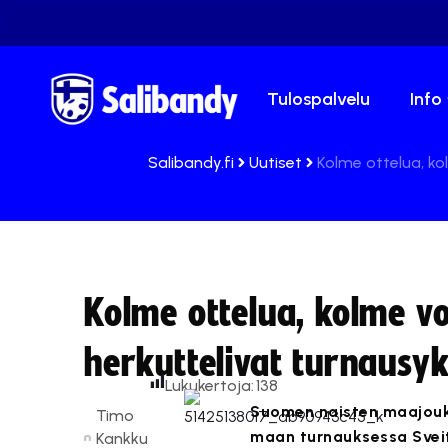
Tulospalvelu
Info
Salibandy.fi
Uutiset
Kolme ottelua, k
Kolme ottelua, kolme v
herkuttelivat turnausy
Lukukertoja:
138
Suomen naisten maajoukk
Timo
maan turnauksessa Sveit
Kankku