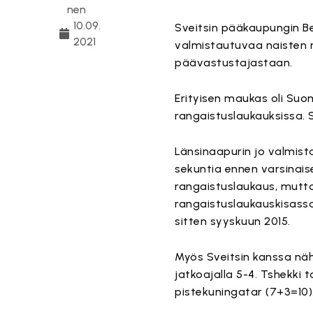
nen
10.09.
Sveitsin pääkaupungin B
2021
valmistautuvaa naisten 
päävastustajastaan.
Erityisen maukas oli Suo
rangaistuslaukauksissa. 
Länsinaapurin jo valmist
sekuntia ennen varsinaise
rangaistuslaukaus, mutt
rangaistuslaukauskisassa
sitten syyskuun 2015.
Myös Sveitsin kanssa näh
jatkoajalla 5-4. Tshekki 
pistekuningatar (7+3=10)