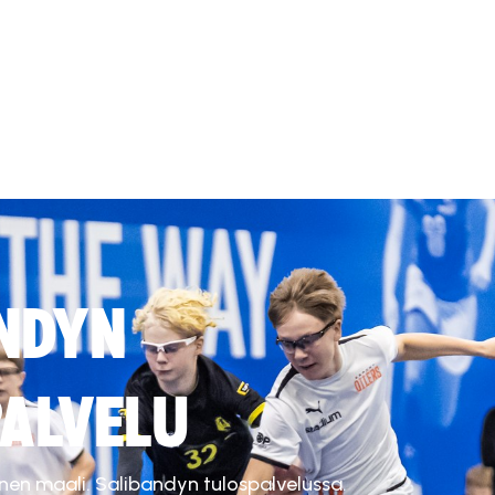
NDYN
ALVELU
inen maali. Salibandyn tulospalvelussa.