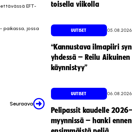
toisella viikolla
tettävässä EFT-
- paikassa, jossa
05.08.2026
UUTISET
“Kannustava ilmapiiri sy
yhdessä – Reilu Aikuinen 
käynnistyy”
06.08.2026
UUTISET
Seuraava
Pelipassit kaudelle 2026
myynnissä – hanki ennen
ensimmäistä peliä