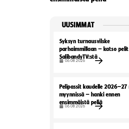
UUSIMMAT
Syksyn turnausvilske
parhaimmillaan – katso pelit
SalibandyTV:stä
06.08.2026
Pelipassit kaudelle 2026–27
myynnissä – hanki ennen
ensimmäistä peliä
06.08.2026