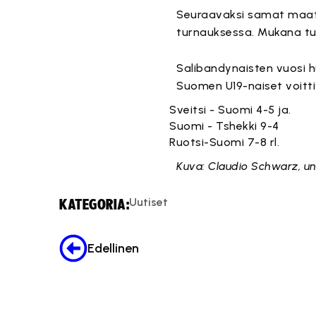
Seuraavaksi samat maat 
turnauksessa. Mukana tuo
Salibandynaisten vuosi h
Suomen U19-naiset voitti
Tä
Sveitsi - Suomi 4-5 ja.
Tä
Suomi - Tshekki 9-4
Tä
Ruotsi-Suomi 7-8 rl.
Kuva: Claudio Schwarz, un
Uutiset
KATEGORIA:
Edellinen