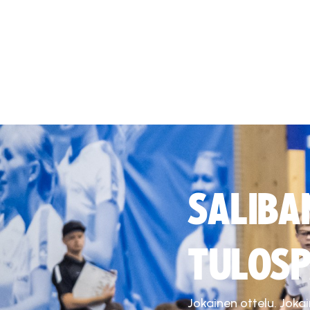
SALIBA
TULOSP
Jokainen ottelu. Joka