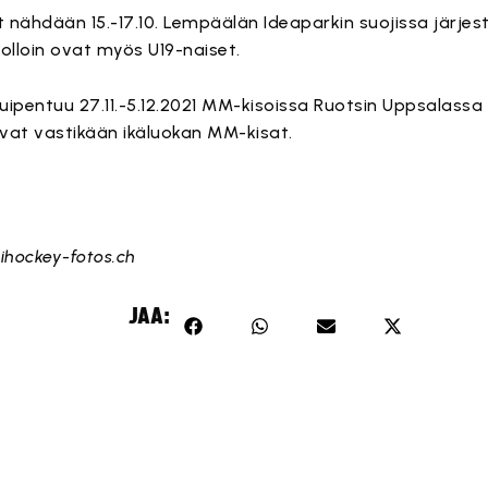
nähdään 15.-17.10. Lempäälän Ideaparkin suojissa järjes
lloin ovat myös U19-naiset.
uipentuu 27.11.-5.12.2021 MM-kisoissa Ruotsin Uppsalassa 
vat vastikään ikäluokan MM-kisat.
mä sisältö on estetty, koska se vaatii markkinointievästeitä.
mä sisältö on estetty, koska se vaatii markkinointievästeitä.
Hyväksy markkinointievästeet
mä sisältö on estetty, koska se vaatii markkinointievästeitä.
Hyväksy markkinointievästeet
Hyväksy markkinointievästeet
ihockey-fotos.ch
JAA: