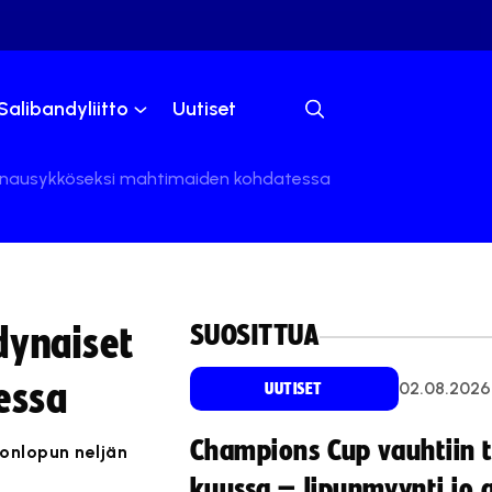
Salibandyliitto
Uutiset
turnausykköseksi mahtimaiden kohdatessa
SUOSITTUA
dynaiset
essa
02.08.2026
UUTISET
Champions Cup vauhtiin 
onlopun neljän
kuussa – lipunmyynti jo 