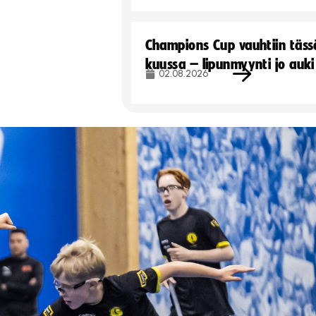
Champions Cup vauhtiin täss
kuussa – lipunmyynti jo auki
02.08.2026