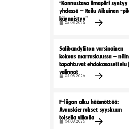
“Kannustava ilmapiiri syntyy
yhdessä – Reilu Aikuinen -pil
käynnistyy”
05.08.2026
Salibandyliiton varsinainen
kokous marraskuussa – näin
tapahtuvat ehdokasasettelu 
valinnat
04.08.2026
F-liigan alku häämöttää:
Avauskierrokset syyskuun
toisella viikolla
04.08.2026