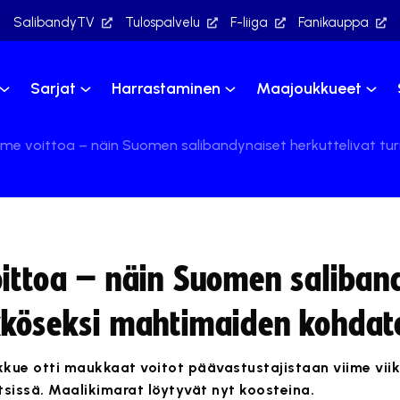
SalibandyTV
Tulospalvelu
F-liiga
Fanikauppa
Sarjat
Harrastaminen
Maajoukkueet
olme voittoa – näin Suomen salibandynaiset herkuttelivat 
oittoa – näin Suomen saliban
kköseksi mahtimaiden kohdat
ue otti maukkaat voitot päävastustajistaan viime viik
sissä. Maalikimarat löytyvät nyt koosteina.