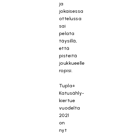
ja
jokaisessa
ottelussa
sai
pelata
täysillä,
että
pisteitä
joukkueelle
ropisi.
Tupla+
Katusähly-
kiertue
vuodelta
2021
on
nyt