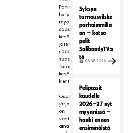
Pahimmilta
Syksyn
helleaalloilta
turnausvilske
myös
parhaimmilla
säästyttiin
an – katso
kesällä,
pelit
joten
SalibandyTV:s
säät
tä
suosivat
06.08.2026
tämän
kesän
kiertuetta.
Pelipassit
kaudelle
Osaturnauksen
2026–27 nyt
järjestämisestä
on
myynnissä –
vastannut
hanki ennen
aina
ensimmäistä