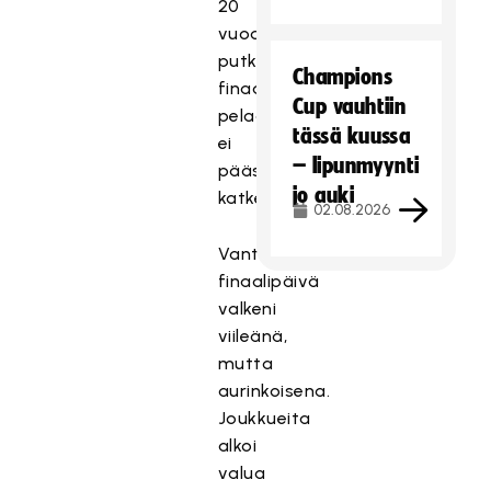
20
vuoden
putki
Champions
finaalipelien
Cup vauhtiin
pelaamisesta
tässä kuussa
ei
– lipunmyynti
päässyt
jo auki
katkeamaan.
02.08.2026
Vantaan
finaalipäivä
valkeni
viileänä,
mutta
aurinkoisena.
Joukkueita
alkoi
valua