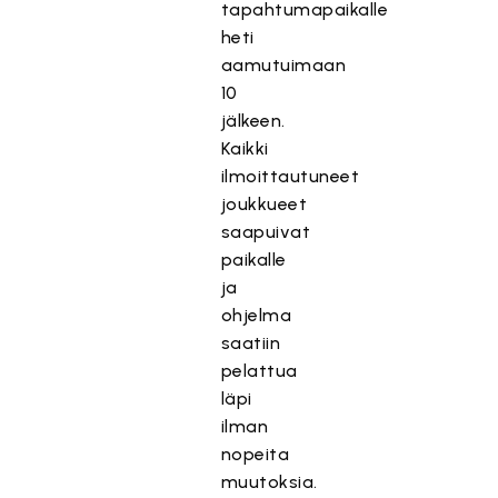
tapahtumapaikalle
heti
aamutuimaan
10
jälkeen.
Kaikki
ilmoittautuneet
joukkueet
saapuivat
paikalle
ja
ohjelma
saatiin
pelattua
läpi
ilman
nopeita
muutoksia.