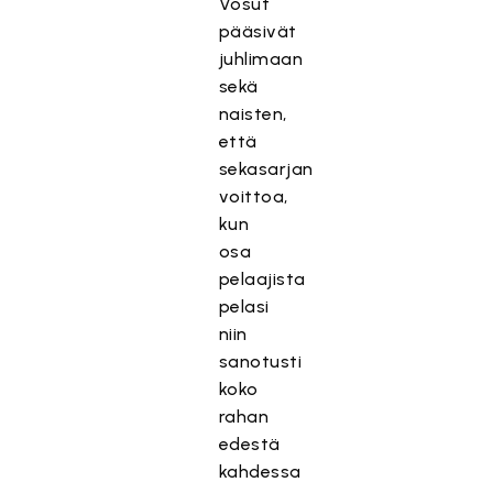
Vosut
pääsivät
juhlimaan
sekä
naisten,
että
sekasarjan
voittoa,
kun
osa
pelaajista
pelasi
niin
sanotusti
koko
rahan
edestä
kahdessa