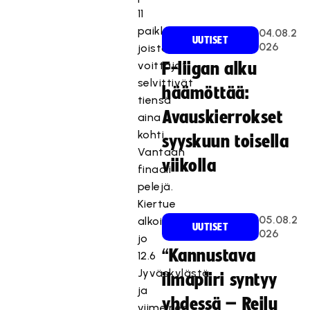
11
paikkakunnalla,
04.08.2
UUTISET
026
joista
voittajat
F-liigan alku
selvittivät
häämöttää:
tiensä
Avauskierrokset
aina
kohti
syyskuun toisella
Vantaan
viikolla
finaali
pelejä.
Kiertue
05.08.2
alkoi
UUTISET
026
jo
“Kannustava
12.6
Jyväskylästä
ilmapiiri syntyy
ja
yhdessä – Reilu
viimeinen