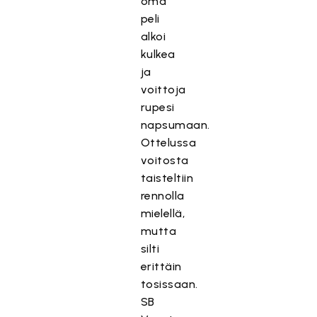
oma
peli
alkoi
kulkea
ja
voittoja
rupesi
napsumaan.
Ottelussa
voitosta
taisteltiin
rennolla
mielellä,
mutta
silti
erittäin
tosissaan.
SB