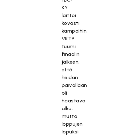
KY
laittoi
kovasti
kampoihin.
VKTP
tuumi
finaalin
jälkeen,
että
heidän
päivällään
oli
haastava
alku,
mutta
loppujen
lopuksi