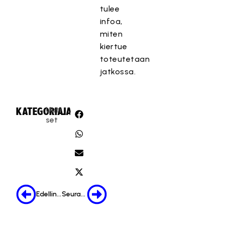
tulee
infoa,
miten
kiertue
toteutetaan
jatkossa.
Uuti
KATEGORIA:
JAA:
set
Edellinen
Seuraava