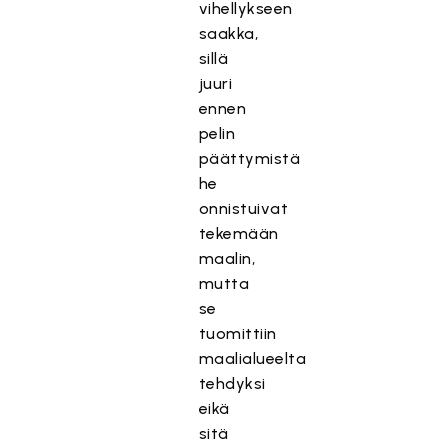
vihellykseen
saakka,
sillä
juuri
ennen
pelin
päättymistä
he
onnistuivat
tekemään
maalin,
mutta
se
tuomittiin
maalialueelta
tehdyksi
eikä
sitä