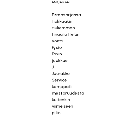
sarjassa.
Firmasarjassa
tiukkaakin
tiukemman
finaaliottelun
voitti
Fysio
Foxin
joukkue.
J.
Juurakko
Service
kamppaili
mestaruudesta
kuitenkin
viimeiseen
pillin