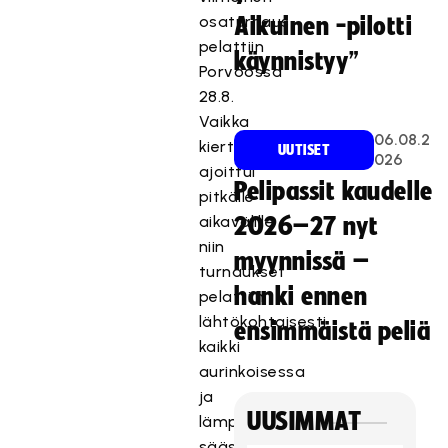
osaturnaus
Aikuinen -pilotti
pelattiin
käynnistyy”
Porvoossa
28.8.
Vaikka
06.08.2
kiertue
UUTISET
026
ajoittui
Pelipassit kaudelle
pitkälle
aikavälille
2026–27 nyt
niin
myynnissä –
turnaukset
hanki ennen
pelattiin
lähtökohtaisesti
ensimmäistä peliä
kaikki
aurinkoisessa
ja
UUSIMMAT
lämpimässä
säässä.