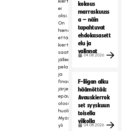
kiertuettakaan
kokous
ei
marraskuuss
olisi.
a – näin
On
tapahtuvat
hienoa,
ehdokasasett
että
elu ja
kiertue
valinnat
saatiin
04.08.2026
jälleen
pelattua
ja
F-liigan alku
finaalit
järjestettyä
häämöttää:
epävakaista
Avauskierrok
olosuhteista
set syyskuun
huolimatta.
toisella
Myöskään
viikolla
yli
04.08.2026