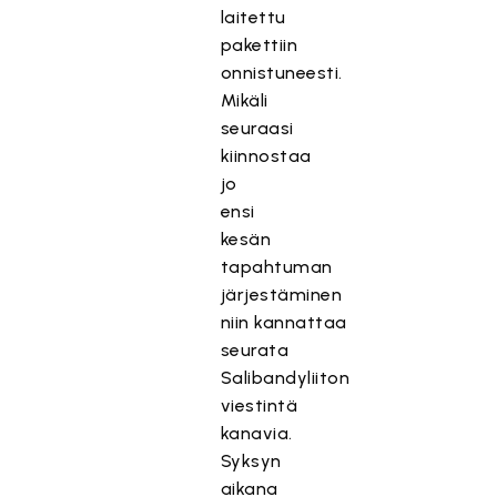
laitettu
pakettiin
onnistuneesti.
Mikäli
seuraasi
kiinnostaa
jo
ensi
kesän
tapahtuman
järjestäminen
niin kannattaa
seurata
Salibandyliiton
viestintä
kanavia.
Syksyn
aikana