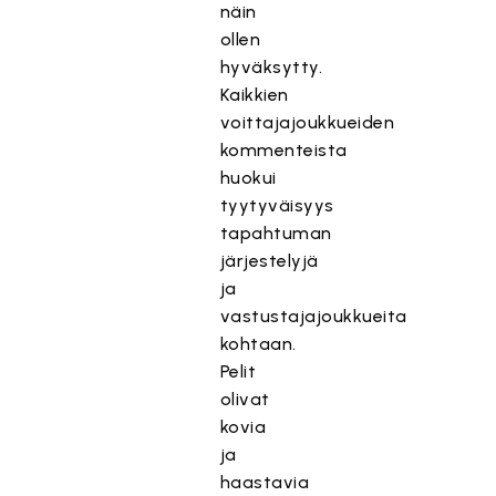
näin
ollen
hyväksytty.
Kaikkien
voittajajoukkueiden
kommenteista
huokui
tyytyväisyys
tapahtuman
järjestelyjä
ja
vastustajajoukkueita
kohtaan.
Pelit
olivat
kovia
ja
haastavia