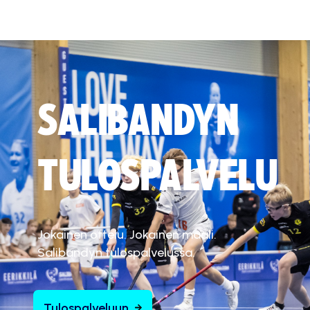
SALIBANDYN
TULOSPALVELU
Jokainen ottelu. Jokainen maali.
Salibandyn tulospalvelussa.
Tulospalveluun