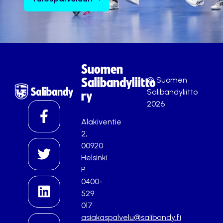
Suomen
© Suomen
Salibandyliitto
Salibandyliitto
ry
2026
Alakiventie
2,
00920
Helsinki
P.
0400-
529
017
asiakaspalvelu@salibandy.fi