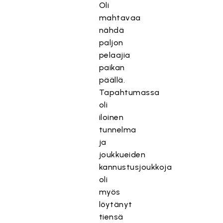
Oli
mahtavaa
nähdä
paljon
pelaajia
paikan
päällä.
Tapahtumassa
oli
iloinen
tunnelma
ja
joukkueiden
kannustusjoukkoja
oli
myös
löytänyt
tiensä