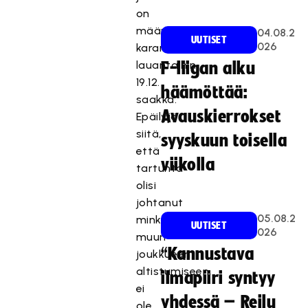
on
määrätty
04.08.2
UUTISET
026
karanteeniin
lauantaihin
F-liigan alku
19.12.
häämöttää:
saakka.
Avauskierrokset
Epäilyjä
siitä,
syyskuun toisella
että
viikolla
tartunta
olisi
johtanut
05.08.2
minkään
UUTISET
026
muun
“Kannustava
joukkueen
altistumiseen,
ilmapiiri syntyy
ei
yhdessä – Reilu
ole.