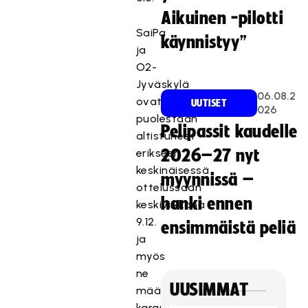
Aikuinen -pilotti
SaiPa
käynnistyy”
ja
O2-
Jyväskylä
06.08.2
ovat
UUTISET
026
puolestaan
Pelipassit kaudelle
altistuneet
erikseen
2026–27 nyt
keskinäisessä
myynnissä –
ottelussaan
hanki ennen
keskiviikkona
9.12.
ensimmäistä peliä
ja
myös
ne
UUSIMMAT
määrätty
karanteeniin.