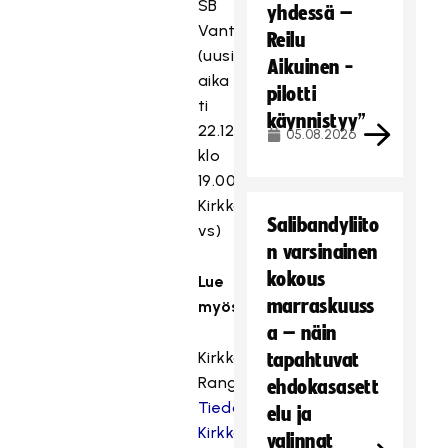
SB
yhdessä –
Vantaa
Reilu
(uusi
Aikuinen -
aika
pilotti
ti
käynnistyy”
22.12.2020
05.08.2026
klo
19.00
Kirkkonummen
Salibandyliito
vs)
n varsinainen
kokous
Lue
marraskuuss
myös:
a – näin
Kirkkonummi
tapahtuvat
Rangers:
ehdokasasett
Tiedote:
elu ja
Kirkkonummen
valinnat