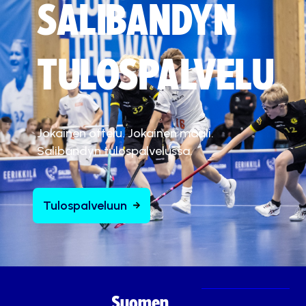
SALIBANDYN
TULOSPALVELU
Jokainen ottelu. Jokainen maali.
Salibandyn tulospalvelussa.
Tulospalveluun
Suomen