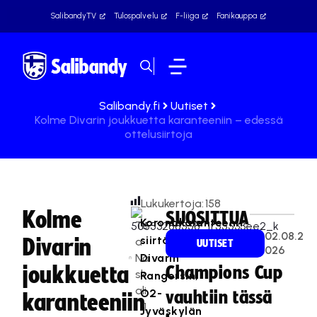
SalibandyTV
Tulospalvelu
F-liiga
Fanikauppa
Salibandy.fi
Uutiset
Kolme Divarin joukkuetta karanteeniin – edessä
ottelusiirtoja
Lukukertoja:
158
Kolme
SUOSITTUA
Koronakaranteenit
Te
02.08.2
siirtävät
Divarin
a
UUTISET
026
Na
Divarin
joukkuetta
Champions Cup
sk
Rangersin,
ali
O2-
vauhtiin tässä
karanteeniin
1
Jyväskylän