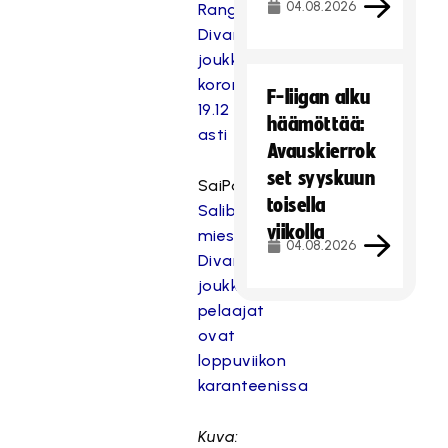
04.08.2026
Rangersin
Divari-
joukkue
koronakaranteeniin
F-liigan alku
19.12
häämöttää:
asti
Avauskierrok
set syyskuun
SaiPa:
SaiPa
toisella
Salibandy
viikolla
miesten
04.08.2026
Divarin
joukkueen
pelaajat
ovat
loppuviikon
karanteenissa
Kuva: