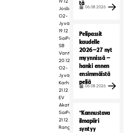
19.12.
tä
06.08.2026
Josba–
O2-
Jyväskylä
19.12.
Pelipassit
SaiPa–
kaudelle
SB
2026–27 nyt
Vantaa
myynnissä –
20.12.
hanki ennen
O2-
ensimmäistä
Jyväskylä–
peliä
Karhut
06.08.2026
21.12.
EV
Akatemia–
SaiPa
“Kannustava
21.12.
ilmapiiri
Rangers–
syntyy