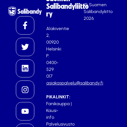
© Suomen
Salibandyliitto
Salibandyliitto
ry
2026
Alakiventie
2,
00920
Helsinki
P.
0400-
529
017
asiakaspalvelu@salibandy.fi
PIKALINKIT:
Fanikauppa
|
Kausi-
info
Palvelusivusto