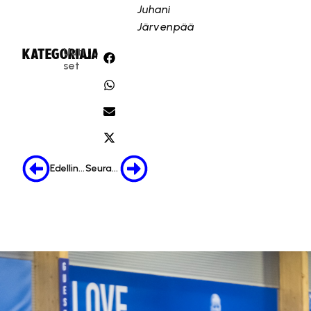
Juhani
Järvenpää
Uuti
KATEGORIA:
JAA:
set
Edellinen
Seuraava