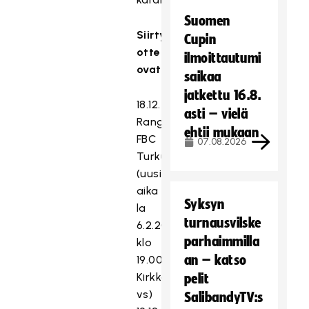
Suomen
Siirtyvät
Cupin
ottelut
ilmoittautumi
ovat:
saikaa
jatkettu 16.8.
18.12.
asti – vielä
Rangers–
ehtii mukaan
FBC
07.08.2026
Turku
(uusi
aika
Syksyn
la
turnausvilske
6.2.2021
parhaimmilla
klo
an – katso
19.00
Kirkkonummen
pelit
vs)
SalibandyTV:s