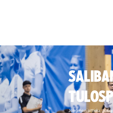
SALIBA
TULOSP
Jokainen ottelu. Joka