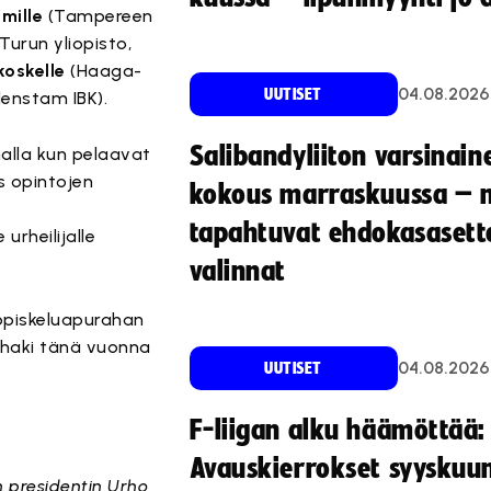
mille
(Tampereen
Turun yliopisto,
koskelle
(Haaga-
04.08.2026
UUTISET
lenstam IBK).
Salibandyliiton varsinain
malla kun pelaavat
 opintojen
kokous marraskuussa – 
tapahtuvat ehdokasasette
urheilijalle
valinnat
 opiskeluapurahan
a haki tänä vuonna
04.08.2026
UUTISET
F-liigan alku häämöttää:
Avauskierrokset syyskuu
n presidentin Urho