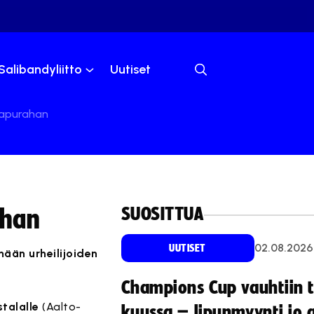
Salibandyliitto
Uutiset
 apurahan
SUOSITTUA
ahan
02.08.2026
UUTISET
ään urheilijoiden
Champions Cup vauhtiin 
talalle
(Aalto-
kuussa – lipunmyynti jo 