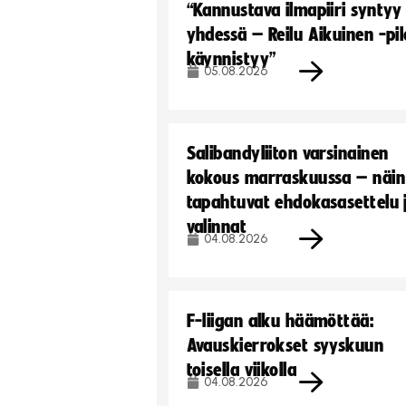
“Kannustava ilmapiiri syntyy
yhdessä – Reilu Aikuinen -pil
käynnistyy”
05.08.2026
Salibandyliiton varsinainen
kokous marraskuussa – näin
tapahtuvat ehdokasasettelu 
valinnat
04.08.2026
F-liigan alku häämöttää:
Avauskierrokset syyskuun
toisella viikolla
04.08.2026