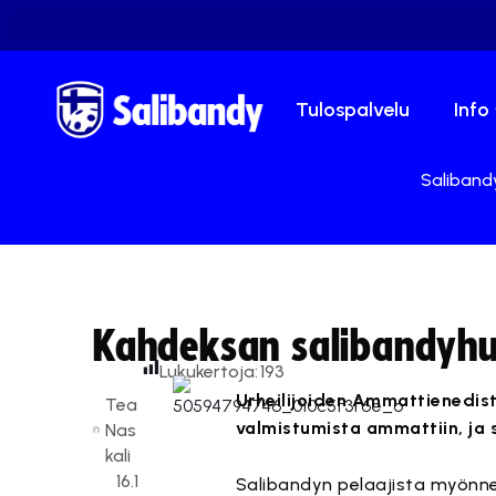
Tulospalvelu
Info
Salibandy
Kahdeksan salibandyhu
Lukukertoja:
193
Urheilijoiden Ammattienedist
Tea
valmistumista ammattiin, ja 
Nas
kali
16.1
Salibandyn pelaajista myönnetti