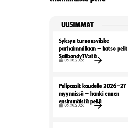
UUSIMMAT
Syksyn turnausvilske
parhaimmillaan – katso pelit
SalibandyTV:stä
06.08.2026
Pelipassit kaudelle 2026–27
myynnissä – hanki ennen
ensimmäistä peliä
06.08.2026