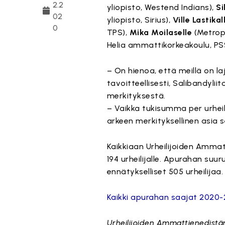
2.2
yliopisto, Westend Indians),
Si
02
yliopisto, Sirius),
Ville Lastikal
0
TPS),
Mika Moilaselle
(Metropo
Helia ammattikorkeakoulu, PS
– On hienoa, että meillä on l
tavoitteellisesti, Salibandyli
merkityksestä.
– Vaikka tukisumma per urheilija
arkeen merkityksellinen asia
Kaikkiaan Urheilijoiden Amma
194 urheilijalle. Apurahan su
ennätykselliset 505 urheilijaa.
Kaikki apurahan saajat 2020-
Urheilijoiden Ammattienedistäm