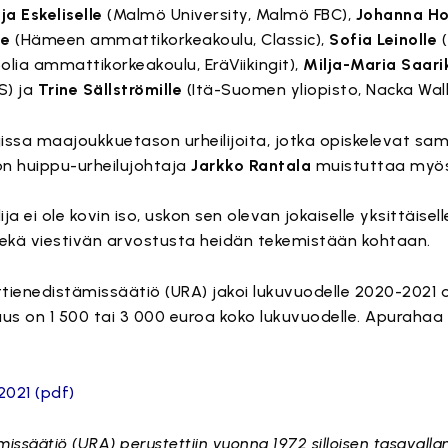
lja Eskeliselle
(Malmö University, Malmö FBC),
Johanna Ho
le
(Hämeen ammattikorkeakoulu, Classic),
Sofia Leinolle
(
lia ammattikorkeakoulu, EräViikingit),
Milja-Maria Saari
S) ja
Trine Sällströmille
(Itä-Suomen yliopisto, Nacka Wal
ajissa maajoukkuetason urheilijoita, jotka opiskelevat sa
iton huippu-urheilujohtaja
Jarkko Rantala
muistuttaa myös
 ei ole kovin iso, uskon sen olevan jokaiselle yksittäiselle 
 sekä viestivän arvostusta heidän tekemistään kohtaan.
ttienedistämissäätiö (URA) jakoi lukuvuodelle 2020-2021
uruus on 1 500 tai 3 000 euroa koko lukuvuodelle. Apuraha
2021 (pdf)
issäätiö (URA) perustettiin vuonna 1972 silloisen tasavalla