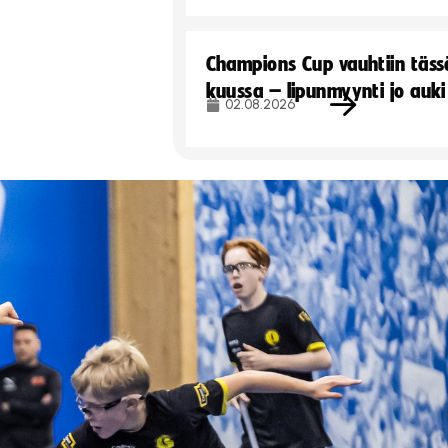
Champions Cup vauhtiin täss
kuussa – lipunmyynti jo auki
02.08.2026