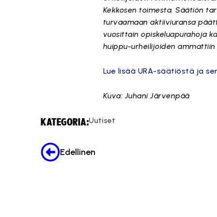
Kekkosen toimesta. Säätiön tar
turvaamaan aktiiviuransa päätt
vuosittain opiskeluapurahoja k
huippu-urheilijoiden ammattiin
Lue lisää URA-säätiöstä ja s
Kuva: Juhani Järvenpää
Uutiset
KATEGORIA:
Edellinen