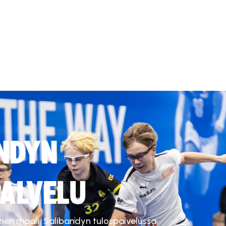
NDYN
ALVELU
inen maali. Salibandyn tulospalvelussa.