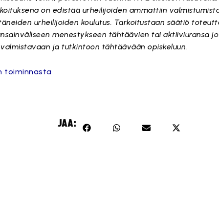
koituksena on edistää urheilijoiden ammattiin valmistumista
äneiden urheilijoiden koulutus. Tarkoitustaan säätiö toteut
ansainväliseen menestykseen tähtäävien tai aktiiviuransa j
 valmistavaan ja tutkintoon tähtäävään opiskeluun.
en toiminnasta
JAA: