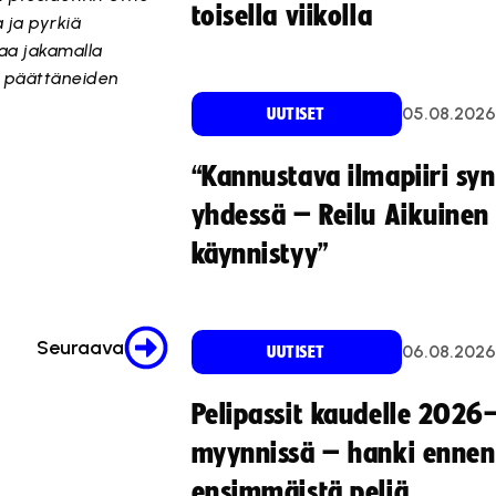
toisella viikolla
 ja pyrkiä
taa jakamalla
o päättäneiden
05.08.2026
UUTISET
“Kannustava ilmapiiri sy
yhdessä – Reilu Aikuinen 
käynnistyy”
Seuraava
06.08.2026
UUTISET
Pelipassit kaudelle 2026
myynnissä – hanki ennen
ensimmäistä peliä