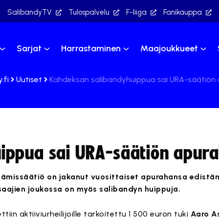
SalibandyTV
Tulospalvelu
F-liiga
Fanikauppa
Sarjat
Harrastaminen
Maajoukkueet
.fi
Uutiset
Kahdeksan salibandyhuippua sai URA-säätiön
ippua sai URA-säätiön apur
ämissäätiö on jakanut vuosittaiset apurahansa edistäm
saajien joukossa on myös salibandyn huippuja.
in aktiiviurheilijoille tarkoitettu 1 500 euron tuki
Aaro As