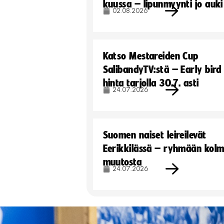
kuussa – lipunmyynti jo auki
02.08.2026
Katso Mestareiden Cup
SalibandyTV:stä – Early bird
hinta tarjolla 30.7. asti
24.07.2026
Suomen naiset leireilevät
Eerikkilässä – ryhmään kol
muutosta
24.07.2026