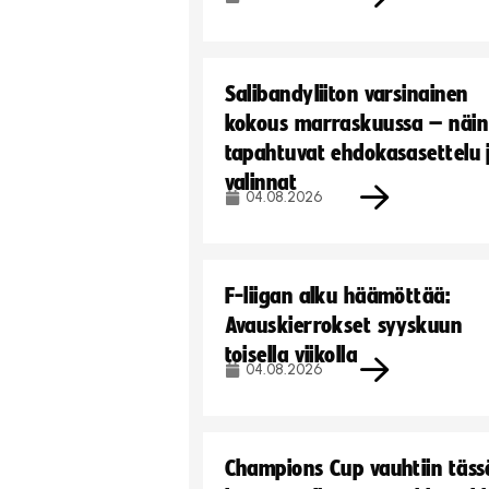
Salibandyliiton varsinainen
kokous marraskuussa – näin
tapahtuvat ehdokasasettelu 
valinnat
04.08.2026
F-liigan alku häämöttää:
Avauskierrokset syyskuun
toisella viikolla
04.08.2026
Champions Cup vauhtiin täss