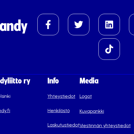
yliitto ry
Info
Media
lsinki
Yhteystiedot
Logot
dy.fi
Henkilöstö
Kuvapankki
Laskutustiedot
Viestinnän yhteystiedot