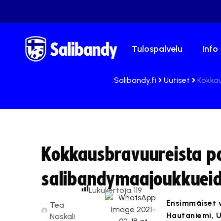
Tulospalvelu
Info
Salibandy.fi
Uutiset
Kokkau
Kokkausbravuureista pa
salibandymaajoukkueide
Lukukertoja:
119
Ensimmäiset v
Tea
Hautaniemi, U
Naskali