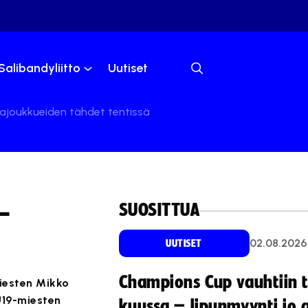
Salibandyliitto
Uutiset
aajoukkueiden tähdet tentissä
SUOSITTUA
–
02.08.2026
UUTISET
Champions Cup vauhtiin 
miesten Mikko
U19-miesten
kuussa – lipunmyynti jo 