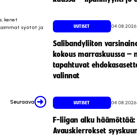
.
, kenet
04.08.2026
UUTISET
kkaimmat syötöt ja
Salibandyliiton varsinain
kokous marraskuussa – 
tapahtuvat ehdokasasette
.
.
.
.
.
valinnat
Seuraava
04.08.2026
UUTISET
F-liigan alku häämöttää:
Avauskierrokset syyskuu