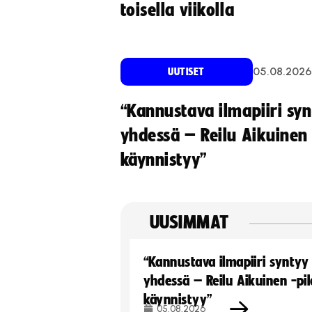
toisella viikolla
05.08.2026
UUTISET
“Kannustava ilmapiiri sy
yhdessä – Reilu Aikuinen 
käynnistyy”
UUSIMMAT
“Kannustava ilmapiiri syntyy
yhdessä – Reilu Aikuinen -pil
käynnistyy”
05.08.2026