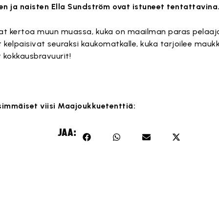
n ja naisten Ella Sundström ovat istuneet tentattavina
at kertoa muun muassa, kuka on maailman paras pelaaja
t kelpaisivat seuraksi kaukomatkalle, kuka tarjoilee mau
 kokkausbravuurit!
simmäiset viisi Maajoukkuetenttiä:
Tämä sisältö on estetty, koska se vaatii markkinointievästeitä
Tämä sisältö on estetty, koska se vaatii markkinointievästeitä
Tämä sisältö on estetty, koska se vaatii markkinointievästeitä
Tämä sisältö on estetty, koska se vaatii markkinointievästeitä
Tämä sisältö on estetty, koska se vaatii markkinointievästeitä
JAA:
Hyväksy markkinointievästeet
Hyväksy markkinointievästeet
Hyväksy markkinointievästeet
Hyväksy markkinointievästeet
Hyväksy markkinointievästeet