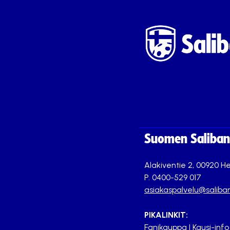
Suomen Saliband
Alakiventie 2, 00920 He
P. 0400-529 017
asiakaspalvelu@saliban
PIKALINKIT:
Fanikauppa
|
Kausi-info