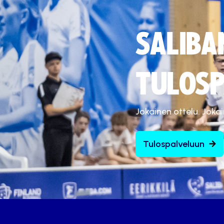
SALIBA
TULOSP
Jokainen ottelu. Joka
Tulospalveluun