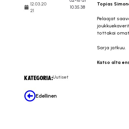
12.03.20
Topias Simone
21
Pelaajat saav
joukkuekaveri
tottakai omat
Sarja jatkuu.
Katso alta en
Uutiset
KATEGORIA:
Edellinen