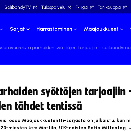
SalibandyTV
Tulospalvelu
F-liiga
Fanikauppa
Sarjat
Harrastaminen
Maajoukkueet
sbravuureista parhaiden syöttöjen tarjoajiin – salibandym
rhaiden syöttöjen tarjoajiin 
n tähdet tentissä
iisi osaa Maajoukkuetentti-sarjasta on julkaistu, kun 
23-miesten Jere Mattila, U19-naisten Sofia Mittentag, 