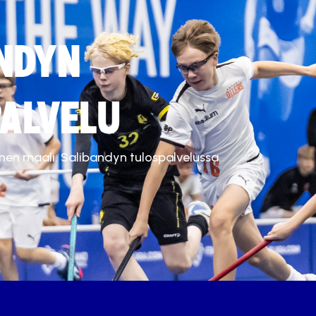
NDYN
ALVELU
inen maali. Salibandyn tulospalvelussa.