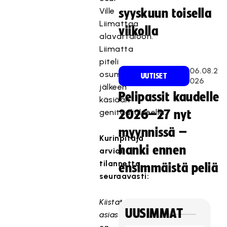
Ville
syyskuun toisella
Liimattaa
viikolla
alavartaloon.
Liimatta
piteli
06.08.2
osuman
UUTISET
026
jälkeen
Pelipassit kaudelle
käsiään
genitaalialueella.
2026–27 nyt
myynnissä –
Kurinpitäjä
hanki ennen
arvioi
tilannetta
ensimmäistä peliä
seuraavasti:
Kiistatonta
UUSIMMAT
asiassa