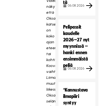
Videotallenteelta
tä
06.08.2026
näkyy,
että
Oksasen
katse
Pelipassit
on
kaudelle
koko
2026–27 nyt
ajan
myynnissä –
eteenpäin,
hanki ennen
tai
ensimmäistä
kohti
peliä
Kooveen
06.08.2026
vaihtoaitioita.
Liimatta
muuttaa
liikesuuntaansa
“Kannustava
Oksasen
ilmapiiri
selän
syntyy