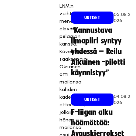
LNM:n
vaihtoon
05.08.2
UUTISET
026
menossa
olevan
“Kannustava
pelaajan
ilmapiiri syntyy
kanssa.
yhdessä – Reilu
Kävellessään
taaksepäin
Aikuinen -pilotti
Oksanen
käynnistyy”
otti
mailansa
kahden
04.08.2
käden
UUTISET
026
otteeseen,
F-liigan alku
jolloin
hänen
häämöttää:
mailansa
Avauskierrokset
osui