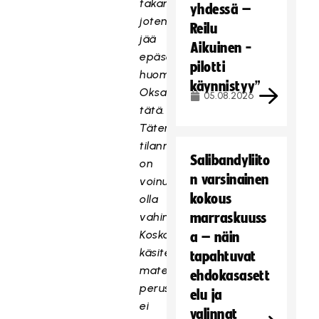
takana,
yhdessä –
joten
Reilu
jää
Aikuinen -
epäselväksi,
pilotti
huomaako
käynnistyy”
Oksanen
05.08.2026
tätä.
Täten
tilanne
Salibandyliito
on
n varsinainen
voinut
kokous
olla
vahinko.
marraskuuss
Koska
a – näin
käsiteltävän
tapahtuvat
T
materiaalin
ehdokasasett
ä
perusteella
elu ja
m
ei
valinnat
ä