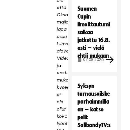
on,
että
Suomen
Oksasen
Cupin
mailan
ilmoittautumi
lapa
saikaa
osuu
jatkettu 16.8.
Liimattaa
asti – vielä
alavatsaan.
ehtii mukaan
Videotallenteen
07.08.2026
ja
vastineiden
mukaan,
Syksyn
kyseessä
turnausvilske
ei
parhaimmilla
ole
ollut
an – katso
kova
pelit
lyönti.
SalibandyTV:s