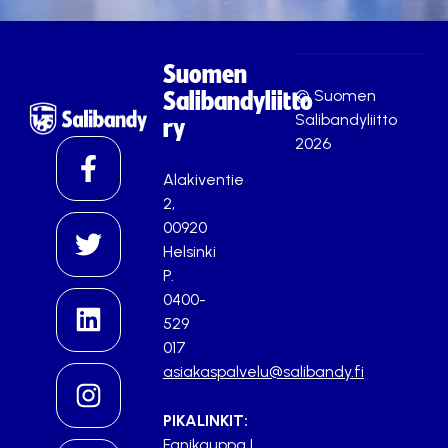
Suomen
© Suomen
Salibandyliitto
Salibandyliitto
ry
2026
Alakiventie
2,
00920
Helsinki
P.
0400-
529
017
asiakaspalvelu@salibandy.fi
PIKALINKIT:
Fanikauppa
|