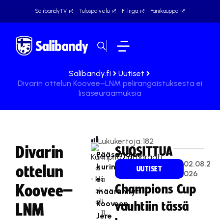
SalibandyTV
Tulospalvelu
F-liiga
Fanikauppa
Salibandy.fi
Uutiset
Divarin ottelun Koovee–LNM pelirangaistuksesta ei
lisäseuraamuksia
Lukukertoja:
182
Divarin
SUOSITTUA
Pääsarjojen
Te
02.08.2
kurinpitäjä
ottelun
a
UUTISET
026
Na
ei
Koovee–
Champions Cup
sk
määrännyt
ali
Kooveen
vauhtiin tässä
LNM
11
Jere