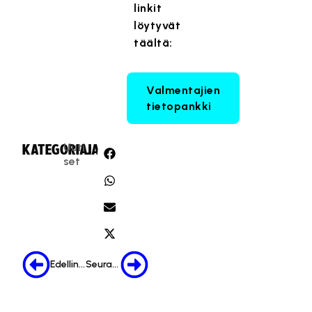
linkit
löytyvät
täältä:
Valmentajien
tietopankki
Uuti
KATEGORIA:
JAA:
set
Edellinen
Seuraava