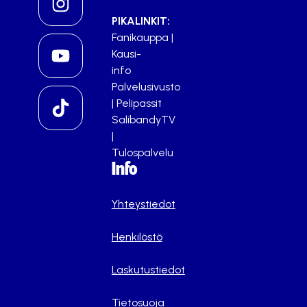
PIKALINKIT:
Fanikauppa
|
Kausi-
info
Palvelusivusto
|
Pelipassit
SalibandyTV
|
Tulospalvelu
Info
Yhteystiedot
Henkilöstö
Laskutustiedot
Tietosuoja