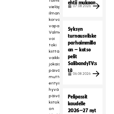
toimii
ehtii mukaan
07.08.2026
vieläpä
ilman
korvausta
vapaaehtoispohjalta.
Syksyn
Valmentajia
turnausvilske
voi
parhaimmilla
toki
an – katso
kiittää
pelit
vaikka
SalibandyTV:s
jokaisena
tä
päivänä,
06.08.2026
mutta
erityisen
hyvä
päivä
Pelipassit
kiitoksille
kaudelle
on
2026–27 nyt