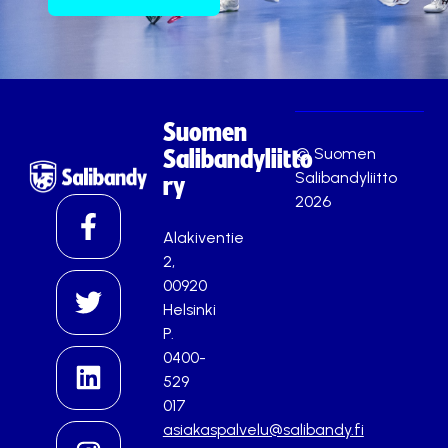
Suomen
© Suomen
Salibandyliitto
Salibandyliitto
ry
2026
Alakiventie
2,
00920
Helsinki
P.
0400-
529
017
asiakaspalvelu@salibandy.fi