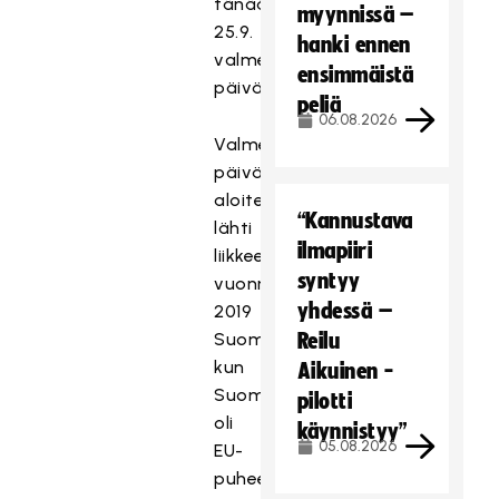
tänään
myynnissä –
25.9.
hanki ennen
valmentajan
ensimmäistä
päivänä.
peliä
06.08.2026
Valmentajan
päivän
aloite
“Kannustava
lähti
ilmapiiri
liikkeelle
syntyy
vuonna
yhdessä –
2019
Suomesta,
Reilu
kun
Aikuinen -
Suomi
pilotti
oli
käynnistyy”
05.08.2026
EU-
puheenjohtajamaana