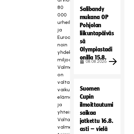
80
Salibandy
000
mukana OP
urheiluvalmentajaa
Pohjolan
ja
liikuntapäiväs
Euroopassa
sä
noin
Olympiastadi
yhdeksän
onilla 15.8.
miljoonaa.
08.08.2026
Valmentajilla
on
valtava
Suomen
vaikutus
Cupin
elämäämme
ilmoittautumi
ja
yhteiskuntaamme.
saikaa
Valtaosa
jatkettu 16.8.
valmentajista
asti – vielä