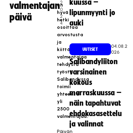
kuussa –
2
valmentajan
on
0
lipunmyynti jo
hyvä
päivä
2
hetki
auki
4
osoittaa
arvostusta
ja
04.08.2
kiittää
UUTISET
026
valmentajaa
Salibandyliiton
tehdystä
varsinainen
työstä.
Salibandyssa
kokous
toimii
marraskuussa –
yhteensä
yli
näin tapahtuvat
2500
ehdokasasettelu
valmentajaa.
ja valinnat
Päivän