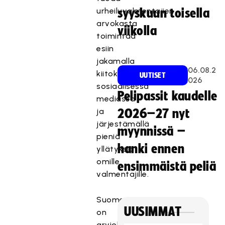
urheiluvalmentajien
syyskuun toisella
arvokasta
viikolla
toimintaa
esiin
jakamalla
06.08.2
kiitoksia
UUTISET
026
sosiaalisessa
Pelipassit kaudelle
mediassa
ja
2026–27 nyt
järjestämällä
myynnissä –
pieniä
hanki ennen
yllätyksiä
omille
ensimmäistä peliä
valmentajille.
Suomessa
UUSIMMAT
on
arviolta