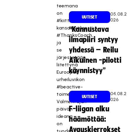
teemana
on
05.08.2
UUTISET
026
#kiittikoutsi,
kansainvälisesti
“Kannustava
#ThanksCoach,
ilmapiiri syntyy
ja
yhdessä – Reilu
se
järjestetään
Aikuinen -pilotti
liitettynä
käynnistyy”
Euroopan
urheiluviikon
#beactive-
04.08.2
toimenpiteisiin.
UUTISET
026
Valmentajan
F-liigan alku
päivän
ideana
häämöttää:
on
Avauskierrokset
tuoda