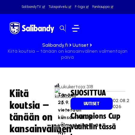
SalibandyTV
Tulospalvelu
F-liiga
Fanikauppa
Salibandy.fi
Uutiset
Kiitä koutsia – tänään on kansainvälinen valmentajan
päivä
Lukukertoja:
318
Kiitä
SUOSITTUA
Tänään
2
02.08.2
25.9.
koutsia –
5
UUTISET
026
vietetään
.
tänään on
Champions Cup
0
kansainvälistä
9
valmentajapäivää.
vauhtiin tässä
kansainvälinen
.
Nyt