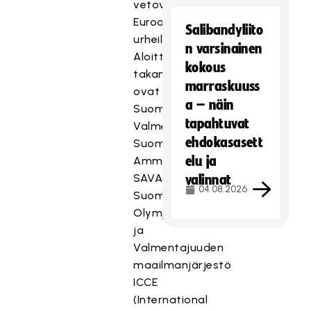
vetovastuussa
Euroopan
Salibandyliito
urheiluviikosta.
n varsinainen
Aloitteen
kokous
takana
marraskuuss
ovat
a – näin
Suomen
tapahtuvat
Valmentajat,
ehdokasasett
Suomen
elu ja
Ammattivalmentajat
SAVAL,
valinnat
04.08.2026
Suomen
Olympiakomitea
ja
Valmentajuuden
maailmanjärjestö
ICCE
(International