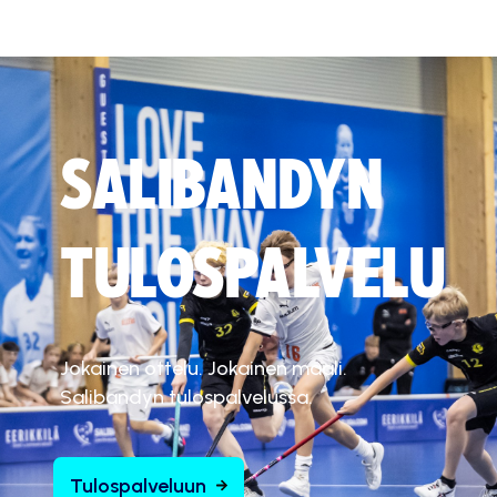
SALIBANDYN
TULOSPALVELU
Jokainen ottelu. Jokainen maali.
Salibandyn tulospalvelussa.
Tulospalveluun