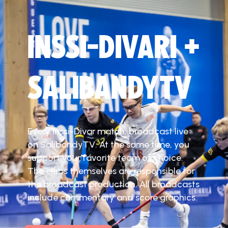
INSSI-DIVARI +
SALIBANDYTV
Every Inssi-Divar match, broadcast live
on SalibandyTV. At the same time, you
support your favorite team of choice.
The clubs themselves are responsible for
the broadcast production. All broadcasts
include commentary and score graphics.