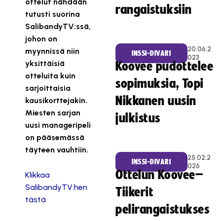
ottelut nähdään
rangaistuksiin
tutusti suorina
SalibandyTV:ssä,
johon on
20.06.2
myynnissä niin
INSSI-DIVARI
023
yksittäisiä
Koovee pudottelee
otteluita kuin
sopimuksia, Topi
sarjoittaisia
Nikkanen uusin
kausikorttejakin.
Miesten sarjan
julkistus
uusi manageripeli
on pääsemässä
täyteen vauhtiin.
25.02.2
INSSI-DIVARI
026
Ottelun Koovee–
Klikkaa
SalibandyTV:hen
Tiikerit
tästä
pelirangaistukses