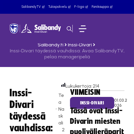
SalibandyTV
Tulospalvelu
F-liiga
Fanikauppa
Salibandy.fi
Inssi-Divari
Inssi-Divari täydessä vauhdissa: Avaa SalibandyTV,
pelaa manageripeliä
Lukukertoja:
214
Inssi-
VIIMEISIN
Te
01.03.2
Divari
a
INSSI-DIVARI
026
Na
Tässä ovat Inssi-
täydessä
sk
Divarin miesten
ali
vauhdissa:
2
puolivälieräparit