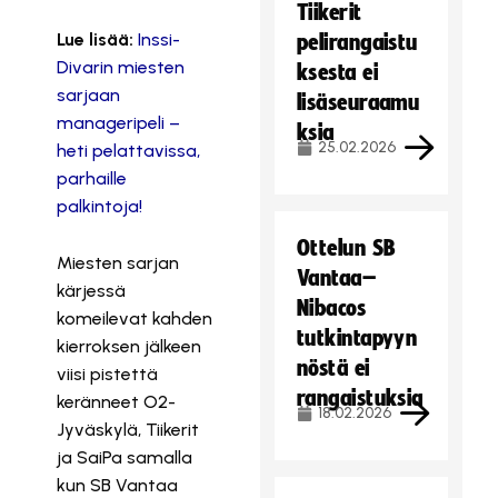
Tiikerit
Lue lisää:
Inssi-
pelirangaistu
Divarin miesten
ksesta ei
sarjaan
lisäseuraamu
manageripeli –
ksia
25.02.2026
heti pelattavissa,
parhaille
palkintoja!
Ottelun SB
Miesten sarjan
Vantaa–
kärjessä
Nibacos
komeilevat kahden
tutkintapyyn
kierroksen jälkeen
nöstä ei
viisi pistettä
rangaistuksia
keränneet O2-
18.02.2026
Jyväskylä, Tiikerit
ja SaiPa samalla
kun SB Vantaa