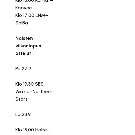
Klo 16.00 Karhut–
Koovee
Klo 17.00 LNM–
SalBa
Naisten
viikonlopun
ottelut:
Pe 27.9.
Klo 19.30 SBS
Wirmo–Northern
Stars
La 28.9.
Klo 15.00 HaHe–