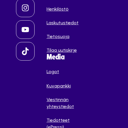
Henkilöstö
Laskutustiedot
Tietosuoja
Tilaa uutiskirje
Media
Logot
Kuvapankki
Viestinnän
yhteystiedot
Tiedotteet
(ePressi)