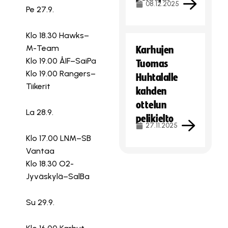
08.12.2025
Pe 27.9.
Klo 18.30 Hawks–
M-Team
Karhujen
Klo 19.00 ÅIF–SaiPa
Tuomas
Klo 19.00 Rangers–
Huhtalalle
Tiikerit
kahden
ottelun
La 28.9.
pelikielto
27.11.2025
Klo 17.00 LNM–SB
Vantaa
Klo 18.30 O2-
Jyväskylä–SalBa
Su 29.9.