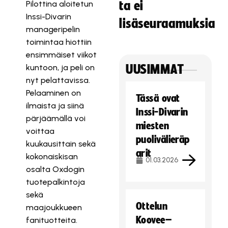
Pilottina aloitetun
ta ei
Inssi-Divarin
lisäseuraamuksia
manageripelin
toimintaa hiottiin
ensimmäiset viikot
kuntoon, ja peli on
UUSIMMAT
nyt pelattavissa.
Pelaaminen on
Tässä ovat
ilmaista ja siinä
Inssi-Divarin
pärjäämällä voi
miesten
voittaa
puolivälieräp
kuukausittain sekä
arit
kokonaiskisan
01.03.2026
osalta Oxdogin
tuotepalkintoja
sekä
Ottelun
maajoukkueen
Koovee–
fanituotteita.