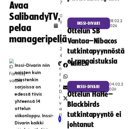
7
Avaa
.
SalibandyTV,
0
18.02.2
9
INSSI-DIVARI
pelaa
026
.
Ottelun SB
2
manageripeliä
Vantaa–Nibacos
0
2
tutkintapyynnöstä
4
ei rangaistuksia
I
CATEGORIES:
SHARE:
Inssi-Divarin niin
n
naisten kuin
s
miestenkin
s
04.02.2
i-
sarjoissa on
INSSI-DIVARI
026
D
Ottelun HaHe–
edessä tiivis
i
yhteensä 14
v
Blackbirds
ottelun
a
tutkintapyyntö ei
ri
viikonloppu. Inssi-
Newer Post
Older Post
Divarin kaikki
johtanut