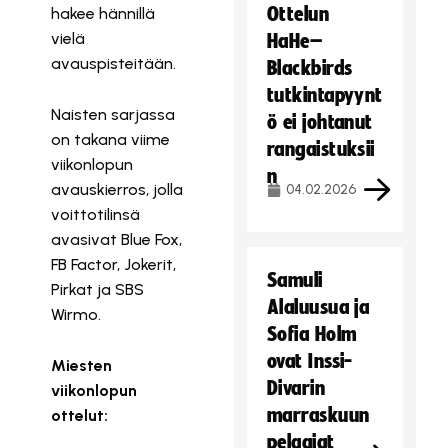
Ottelun
hakee hännillä
vielä
HaHe–
avauspisteitään.
Blackbirds
tutkintapyynt
Naisten sarjassa
ö ei johtanut
on takana viime
rangaistuksii
viikonlopun
n
avauskierros, jolla
04.02.2026
voittotilinsä
avasivat Blue Fox,
FB Factor, Jokerit,
Samuli
Pirkat ja SBS
Alaluusua ja
Wirmo.
Sofia Holm
ovat Inssi-
Miesten
Divarin
viikonlopun
marraskuun
ottelut:
pelaajat