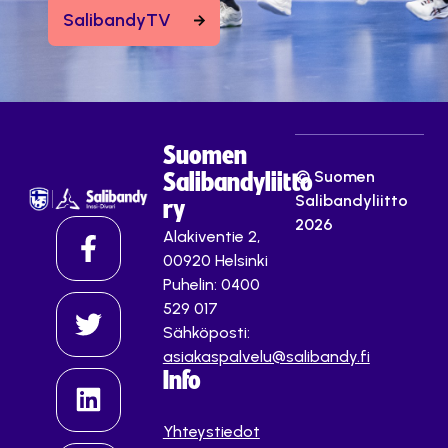
SalibandyTV
Suomen
© Suomen
Salibandyliitto
Salibandyliitto
ry
2026
Alakiventie 2,
00920 Helsinki
Puhelin: 0400
529 017
Sähköposti:
asiakaspalvelu@salibandy.fi
Info
Yhteystiedot