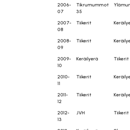
2006-
Tikrumummot
Ylämu
07
35
2007-
Tiikerit
Keräily
08
2008-
Tiikerit
Keräily
09
2009-
Keräilyerä
Tiikerit
10
2010-
Tiikerit
Keräily
11
2011-
Tiikerit
Keräily
12
2012-
JVH
Tiikerit
13