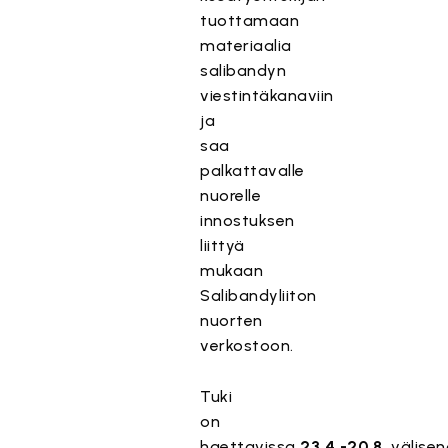
tuottamaan
materiaalia
salibandyn
viestintäkanaviin
ja
saa
palkattavalle
nuorelle
innostuksen
liittyä
mukaan
Salibandyliiton
nuorten
verkostoon.
Tuki
on
haettavissa
23.4.-20.8.
välisen