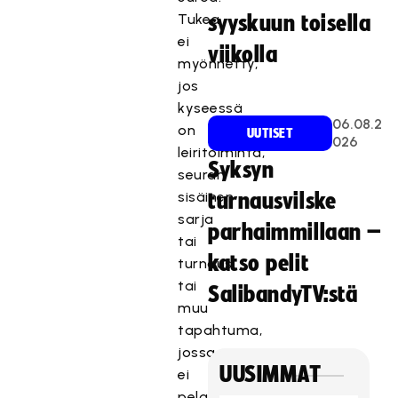
Tukea
syyskuun toisella
ei
viikolla
myönnetty,
jos
kyseessä
06.08.2
on
UUTISET
026
leiritoiminta,
Syksyn
seuran
sisäinen
turnausvilske
sarja
parhaimmillaan –
tai
katso pelit
turnaus
tai
SalibandyTV:stä
muu
tapahtuma,
jossa
UUSIMMAT
ei
pelata