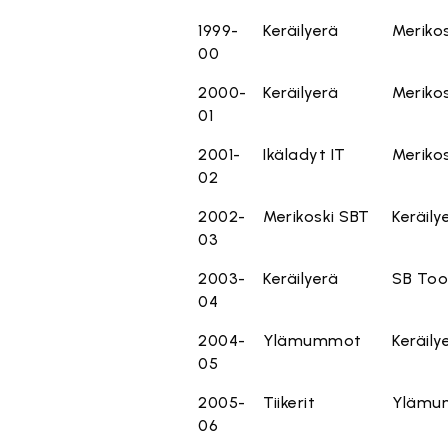
1999-
Keräilyerä
Meriko
00
2000-
Keräilyerä
Meriko
01
2001-
Ikäladyt IT
Meriko
02
2002-
Merikoski SBT
Keräily
03
2003-
Keräilyerä
SB Too
04
2004-
Ylämummot
Keräily
05
2005-
Tiikerit
Ylämu
06