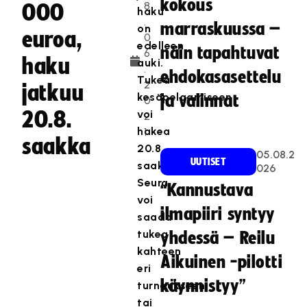
kokous
8
000
haku
.
marraskuussa –
on
euroa,
0
edelleen
näin tapahtuvat
6
haku
auki.
.
ehdokasasettelu
Tukea
2
jatkuu
kesäpelaamiseen
ja valinnat
0
20.8.
voi
2
hakea
1
saakka
20.8.
05.08.2
UUTISET
saakka.
026
Seura
“Kannustava
voi
ilmapiiri syntyy
saada
tukea
yhdessä – Reilu
kahteen
Aikuinen -pilotti
eri
käynnistyy”
turnaukseen
tai