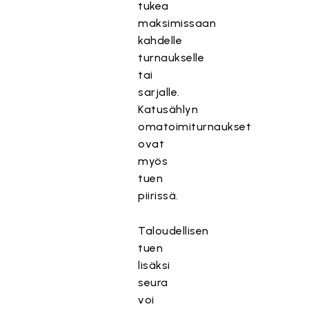
tukea
maksimissaan
kahdelle
turnaukselle
tai
sarjalle.
Katusählyn
omatoimiturnaukset
ovat
myös
tuen
piirissä.
Taloudellisen
tuen
lisäksi
seura
voi