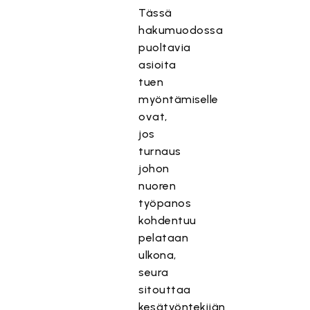
Tässä
hakumuodossa
puoltavia
asioita
tuen
myöntämiselle
ovat,
jos
turnaus
johon
nuoren
työpanos
kohdentuu
pelataan
ulkona,
seura
sitouttaa
kesätyöntekijän