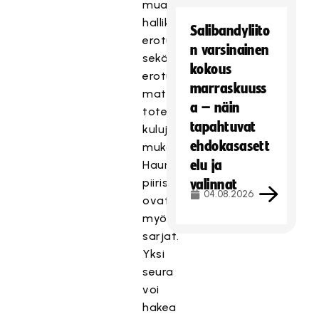
muassa
hallikuluihin,
Salibandyliito
erotuomaripalkkioihin
n varsinainen
sekä
kokous
erotuomareiden
marraskuuss
matkakuluihin,
a – näin
toteutuneiden
tapahtuvat
kulujen
ehdokasasett
mukaisesti.
elu ja
Haun
piirissä
valinnat
04.08.2026
ovat
myös
sarjat.
Yksi
seura
voi
hakea