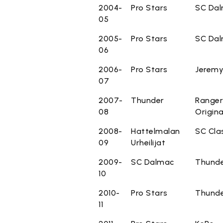
2004-
Pro Stars
SC Da
05
2005-
Pro Stars
SC Da
06
2006-
Pro Stars
Jeremy
07
2007-
Thunder
Ranger
08
Origina
2008-
Hattelmalan
SC Cla
09
Urheilijat
2009-
SC Dalmac
Thund
10
2010-
Pro Stars
Thund
11