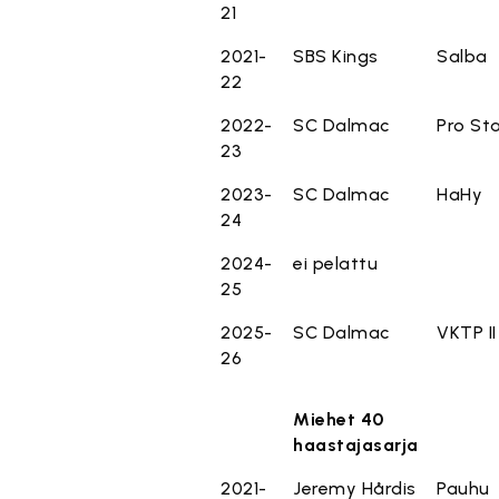
21
2021-
SBS Kings
Salba
22
2022-
SC Dalmac
Pro St
23
2023-
SC Dalmac
HaHy
24
2024-
ei pelattu
25
2025-
SC Dalmac
VKTP II
26
Miehet 40
haastajasarja
2021-
Jeremy Hårdis
Pauhu