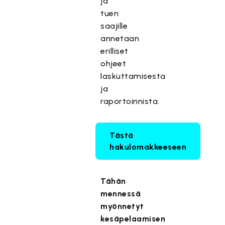
ja
tuen
saajille
annetaan
erilliset
ohjeet
laskuttamisesta
ja
raportoinnista.
Tästä
hakulomakkeeseen
Tähän
mennessä
myönnetyt
kesäpelaamisen