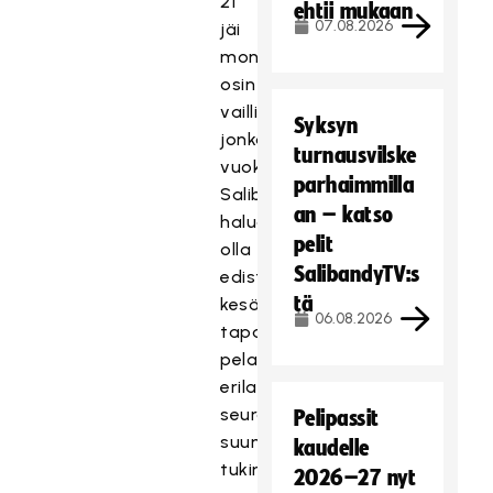
21
ehtii mukaan
07.08.2026
jäi
monelta
osin
vaillinaiseksi,
Syksyn
jonka
turnausvilske
vuoksi
parhaimmilla
Salibandyliitto
an – katso
haluaa
pelit
olla
SalibandyTV:s
edistämässä
tä
kesällä
06.08.2026
tapahtuvaa
pelaamista
erilaisin,
seuroille
Pelipassit
suunnatuin
kaudelle
tukimuodoin.
2026–27 nyt