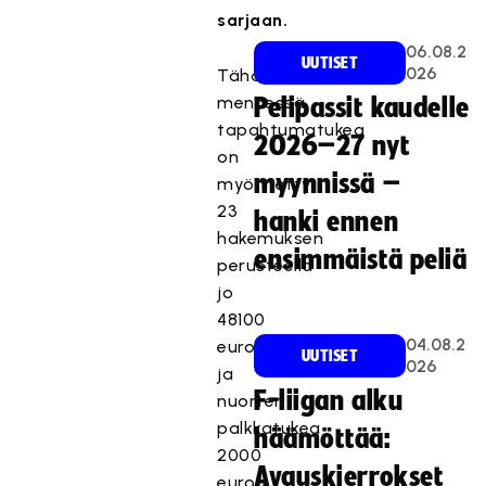
sarjaan.
06.08.2
UUTISET
026
Tähän
mennessä
Pelipassit kaudelle
tapahtumatukea
2026–27 nyt
on
myynnissä –
myönnetty
23
hanki ennen
hakemuksen
ensimmäistä peliä
perusteella
jo
48100
04.08.2
euroa
UUTISET
026
ja
F-liigan alku
nuorten
palkkatukea
häämöttää:
2000
Avauskierrokset
euroa.