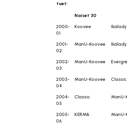
tuet:
Naiset 30
2000-
Koovee
Ikälady
01
2001-
ManU-Koovee
Ikälady
02
2002-
ManU-Koovee
Evergr
03
2003-
ManU-Koovee
Classic
04
2004-
Classic
ManU-
05
2005-
KERMA
ManU-
06