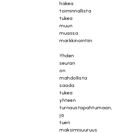
hakea
toiminnallista
tukea
muun
muassa
markkinointiin.
Yhden
seuran
on
mahdollista
saada
tukea
yhteen
turnaustapahtumaan,
ja
tuen
maksimisuuruus