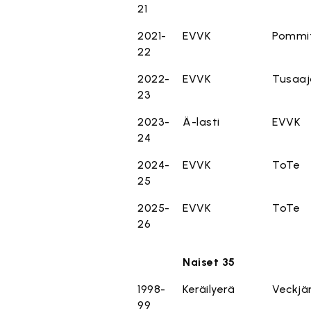
21
2021-
EVVK
Pommi
22
2022-
EVVK
Tusaaj
23
2023-
Ä-lasti
EVVK
24
2024-
EVVK
ToTe
25
2025-
EVVK
ToTe
26
Naiset 35
1998-
Keräilyerä
Veckjä
99