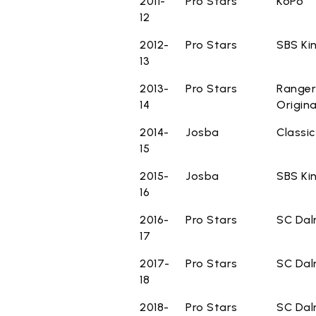
2011-
Pro Stars
KoPo
12
2012-
Pro Stars
SBS Ki
13
2013-
Pro Stars
Ranger
14
Origina
2014-
Josba
Classic
15
2015-
Josba
SBS Ki
16
2016-
Pro Stars
SC Da
17
2017-
Pro Stars
SC Da
18
2018-
Pro Stars
SC Da