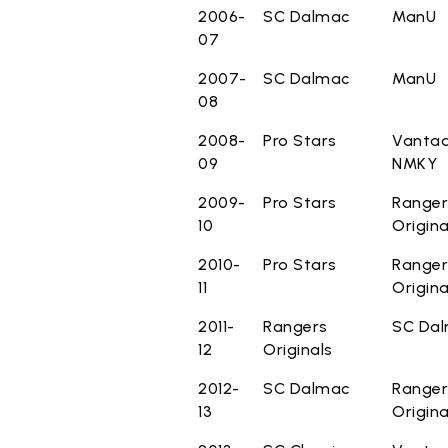
2006-
SC Dalmac
ManU
07
2007-
SC Dalmac
ManU
08
2008-
Pro Stars
Vanta
09
NMKY
2009-
Pro Stars
Ranger
10
Origina
2010-
Pro Stars
Ranger
11
Origina
2011-
Rangers
SC Da
12
Originals
2012-
SC Dalmac
Ranger
13
Origina