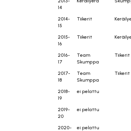
2013-
Keräilyerä
Skump
14
2014-
Tiikerit
Keräily
15
2015-
Tiikerit
Keräily
16
2016-
Team
Tiikerit
17
Skumppa
2017-
Team
Tiikerit
18
Skumppa
2018-
ei pelattu
19
2019-
ei pelattu
20
2020-
ei pelattu