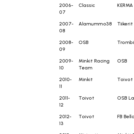
2006-
Classic
KERMA
07
2007-
Alamummo38
Tiikerit
08
2008-
OSB
Tromb
09
2009-
Minkit Racing
OSB
10
Team
2010-
Minkit
Toivot
11
2011-
Toivot
OSB La
12
2012-
Toivot
FB Bell
13