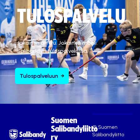
TULOSPALVELU
Jokainen ottelu. Jokainen maali.
Salibandyn tulospalvelussa.
Tulospalveluun
Suomen
© Suomen
Salibandyliitto
Salibandyliitto
ry