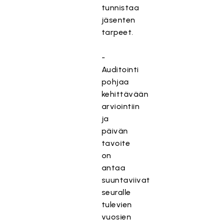
tunnistaa
jäsenten
tarpeet.
-
Auditointi
pohjaa
kehittävään
arviointiin
ja
päivän
tavoite
on
antaa
suuntaviivat
seuralle
tulevien
vuosien