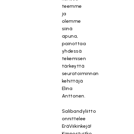
teemme
ja
olemme
siinä
apuna,
painottaa
yhdessä
tekemisen
tärkeyttä
seuratoiminnan
kehittäjä
Elina
Anttonen.
Salibandyliitto
onnittelee
EräViikinkejä!
Kiinnostuitko