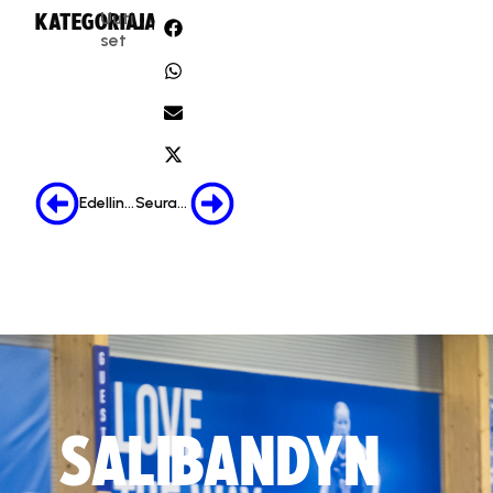
Uuti
KATEGORIA:
JAA:
set
Edellinen
Seuraava
SALIBANDYN