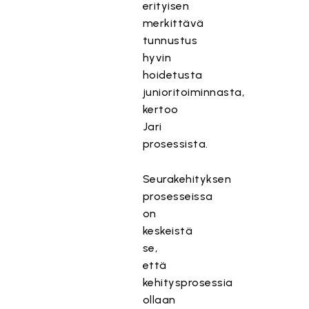
erityisen
merkittävä
tunnustus
hyvin
hoidetusta
junioritoiminnasta,
kertoo
Jari
prosessista.
Seurakehityksen
prosesseissa
on
keskeistä
se,
että
kehitysprosessia
ollaan