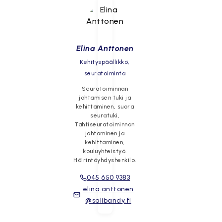
Elina Anttonen
Kehityspäällikkö,
seuratoiminta
Seuratoiminnan
johtamisen tuki ja
kehittäminen, suora
seuratuki,
Tähtiseuratoiminnan
johtaminen ja
kehittäminen,
kouluyhteistyö.
Häirintäyhdyshenkilö.
045 650 9383
elina.anttonen
@salibandy.fi