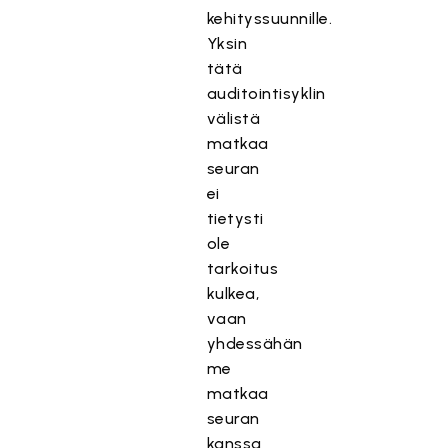
kehityssuunnille.
Yksin
tätä
auditointisyklin
välistä
matkaa
seuran
ei
tietysti
ole
tarkoitus
kulkea,
vaan
yhdessähän
me
matkaa
seuran
kanssa