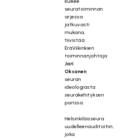
kulkee
seuratoiminnan
arjessa
jatkuvasti
mukana,
tiivistää
EräViikinkien
toiminnanjohtaja
Jari
Oksanen
seuran
ideologiasta
seurakehityksen
parissa.
Helsinkiläisseura
uudelleenauditoitiin,
joka