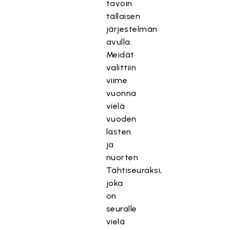
tavoin
tällaisen
järjestelmän
avulla.
Meidät
valittiin
viime
vuonna
vielä
vuoden
lasten
ja
nuorten
Tähtiseuraksi,
joka
on
seuralle
vielä