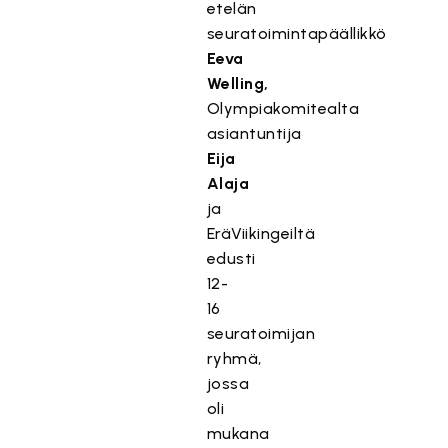
etelän
seuratoimintapäällikkö
Eeva
Welling,
Olympiakomitealta
asiantuntija
Eija
Alaja
ja
EräViikingeiltä
edusti
12-
16
seuratoimijan
ryhmä,
jossa
oli
mukana