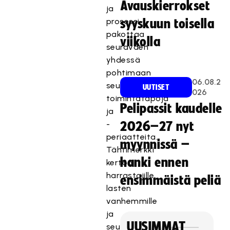
Avauskierrokset
ja
prosessi
syyskuun toisella
pakottaa
viikolla
seuraväen
yhdessä
pohtimaan
06.08.2
seuran
UUTISET
026
toimintatapoja
Pelipassit kaudelle
ja
-
2026–27 nyt
periaatteita.
myynnissä –
Tähtimerkki
hanki ennen
kertoo
harrastajille,
ensimmäistä peliä
lasten
vanhemmille
ja
UUSIMMAT
seuran