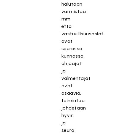
halutaan
varmistaa
mm.
että
vastuullisuusasiat
ovat
seurassa
kunnossa,
ohjaajat
ja
valmentajat
ovat
osaavia,
toimintaa
johdetaan
hyvin
ja
seura