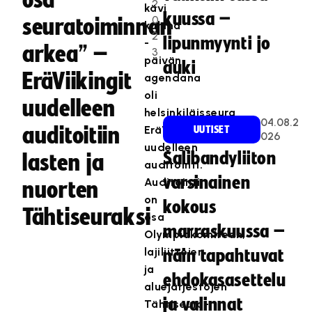
osa
2
kävi
kuussa –
0
seuratoiminnan
kuhina
2
lipunmyynti jo
-
arkea” –
3
päivän
auki
EräViikingit
agendana
oli
uudelleen
helsinkiläisseura
04.08.2
auditoitiin
EräViikinkien
UUTISET
026
uudelleen
Salibandyliiton
lasten ja
auditointi.
varsinainen
Auditointi
nuorten
on
kokous
Tähtiseuraksi
osa
marraskuussa –
Olympiakomitean,
lajiliittojen
näin tapahtuvat
ja
ehdokasasettelu
aluejärjestöjen
ja valinnat
Tähtiseura-