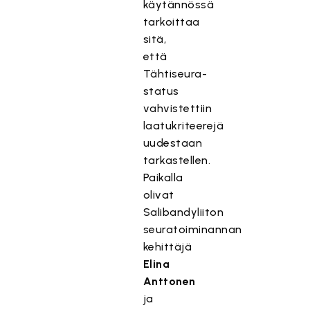
käytännössä
tarkoittaa
sitä,
että
Tähtiseura-
status
vahvistettiin
laatukriteerejä
uudestaan
tarkastellen.
Paikalla
olivat
Salibandyliiton
seuratoiminannan
kehittäjä
Elina
Anttonen
ja