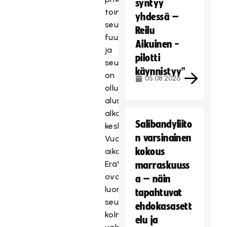
syntyy
toimineen
yhdessä –
seuran
Reilu
fuusioituminen
Aikuinen -
ja
pilotti
seurakehitys
käynnistyy”
on
05.08.2026
ollut
alusta
alkaen
Salibandyliito
keskiössä.
n varsinainen
Vuosien
kokous
aikana
EräViikingit
marraskuuss
ovat
a – näin
luoneet
tapahtuvat
seuralle
ehdokasasett
kolmivuotisstrategian,
elu ja