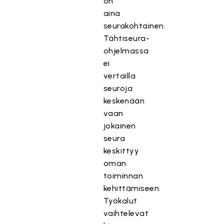
on
aina
seurakohtainen.
Tähtiseura-
ohjelmassa
ei
vertailla
seuroja
keskenään
vaan
jokainen
seura
keskittyy
oman
toiminnan
kehittämiseen.
Työkalut
vaihtelevat