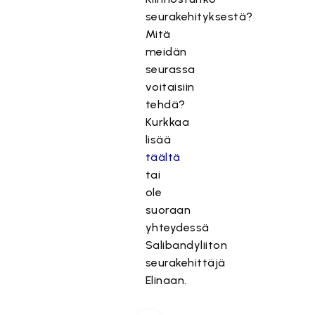
seurakehityksestä?
Mitä
meidän
seurassa
voitaisiin
tehdä?
Kurkkaa
lisää
täältä
tai
ole
suoraan
yhteydessä
Salibandyliiton
seurakehittäjä
Elinaan.