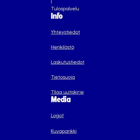
|
Tulospalvelu
Info
Yhteystiedot
Henkilöstö
Laskutustiedot
Tietosuoja
Tilaa uutiskirje
Media
Logot
Kuvapankki