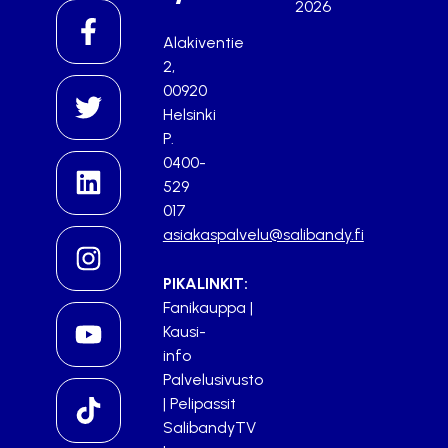
2026
Alakiventie
2,
00920
Helsinki
P.
0400-
529
017
asiakaspalvelu@salibandy.fi
PIKALINKIT:
Fanikauppa
|
Kausi-
info
Palvelusivusto
|
Pelipassit
SalibandyTV