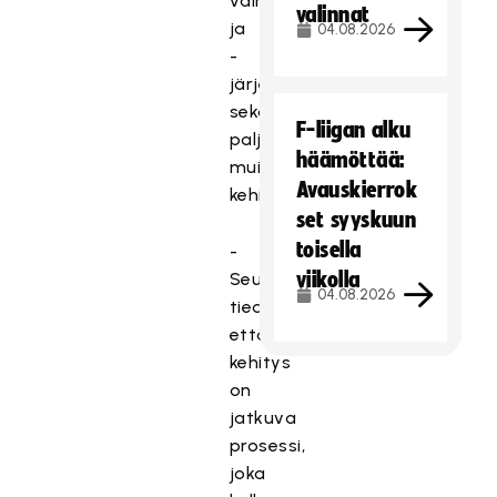
valmennuslinjan
valinnat
ja
04.08.2026
-
järjestelmän
sekä
F-liigan alku
paljon
häämöttää:
muita
Avauskierrok
kehitystoimia.
set syyskuun
toisella
-
viikolla
Seurassa
04.08.2026
tiedostetaan,
että
kehitys
on
jatkuva
prosessi,
joka