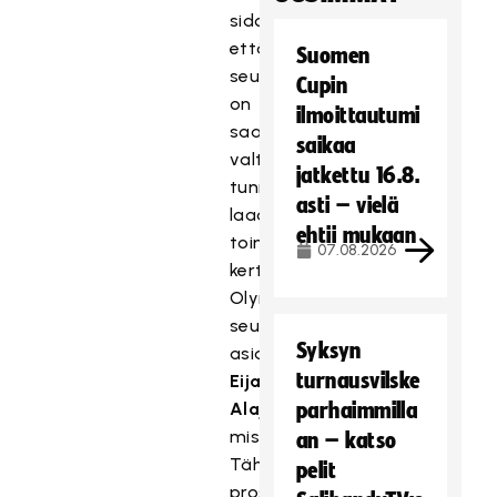
sidosryhmille,
että
Suomen
seura
Cupin
on
ilmoittautumi
saanut
saikaa
valtakunnallisen
jatkettu 16.8.
tunnustuksen
asti – vielä
laadukkaasta
ehtii mukaan
toiminnasta,
07.08.2026
kertoo
Olympiakomitean
seuratoiminnan
Syksyn
asiantuntija
turnausvilske
Eija
Alaja,
parhaimmilla
mistä
an – katso
Tähtiseura-
pelit
prosessissa