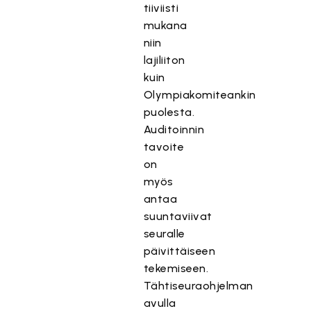
tiiviisti
mukana
niin
lajiliiton
kuin
Olympiakomiteankin
puolesta.
Auditoinnin
tavoite
on
myös
antaa
suuntaviivat
seuralle
päivittäiseen
tekemiseen.
Tähtiseuraohjelman
avulla