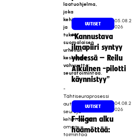
laatuohjelma,
joka
kehittää
05.08.2
UUTISET
026
ja
tukee
“Kannustava
suomalaisen
ilmapiiri syntyy
urheilun
yhdessä – Reilu
keskeistä
vahvuutta:
Aikuinen -pilotti
seuratoimintaa.
käynnistyy”
-
Tähtiseuraprosessi
04.08.2
auttaa
UUTISET
026
seuroja
F-liigan alku
kehittämään
omaa
häämöttää:
toimintaa