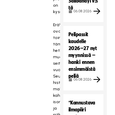
SalibandyTV:s
on
tä
06.08.2026
kyse.
EräViikingit
ovat
Pelipassit
toimineet
kaudelle
tämän
2026–27 nyt
hetkisessä
myynnissä –
muodossaan
hanki ennen
seitsemän
ensimmäistä
vuotta.
peliä
Seuran
06.08.2026
historiaan
mahtuu
kahden
ison
“Kannustava
ja
ilmapiiri
pitkään