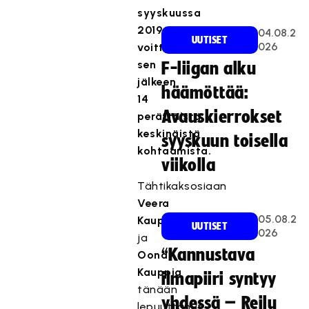
syyskuussa
2019
04.08.2
UUTISET
026
voittaen
sen
F-liigan alku
jälkeen
häämöttää:
14
Avauskierrokset
perättäistä
keskinäistä
syyskuun toisella
kohtaamista.
viikolla
Tähtikaksosiaan
Veera
05.08.2
Kauppia
UUTISET
026
ja
“Kannustava
Oona
Kauppia
ilmapiiri syntyy
tänään
yhdessä – Reilu
lepuuttanut