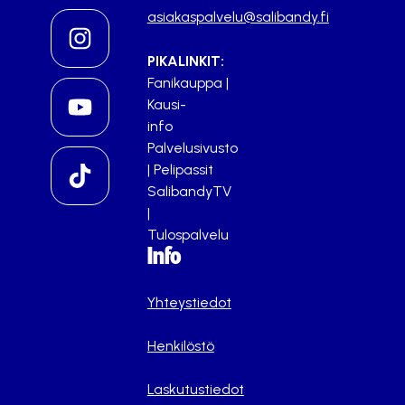
asiakaspalvelu@salibandy.fi
PIKALINKIT:
Fanikauppa
|
Kausi-
info
Palvelusivusto
|
Pelipassit
SalibandyTV
|
Tulospalvelu
Info
Yhteystiedot
Henkilöstö
Laskutustiedot