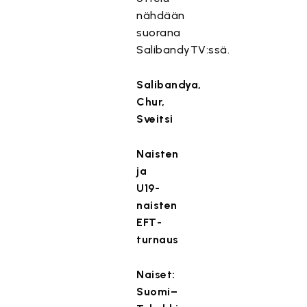
nähdään
suorana
SalibandyTV:ssä.
Salibandya,
Chur,
Sveitsi
Naisten
ja
U19-
naisten
EFT-
turnaus
Naiset:
Suomi–