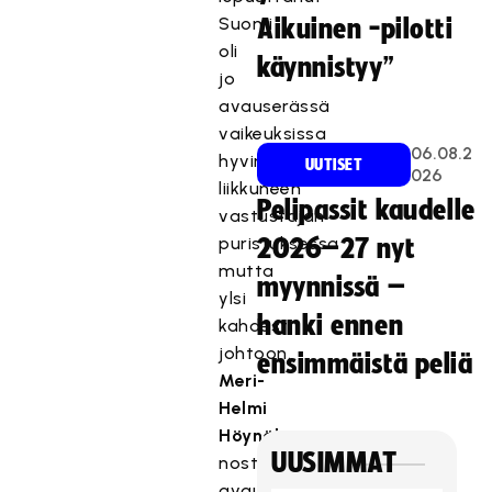
Suomi
Aikuinen -pilotti
oli
käynnistyy”
jo
avauserässä
vaikeuksissa
06.08.2
hyvin
UUTISET
026
liikkuneen
Pelipassit kaudelle
vastustajan
puristuksessa
2026–27 nyt
mutta
myynnissä –
ylsi
hanki ennen
kahdesti
johtoon.
ensimmäistä peliä
Meri-
Helmi
Höynälä
UUSIMMAT
nosti
avausosuman