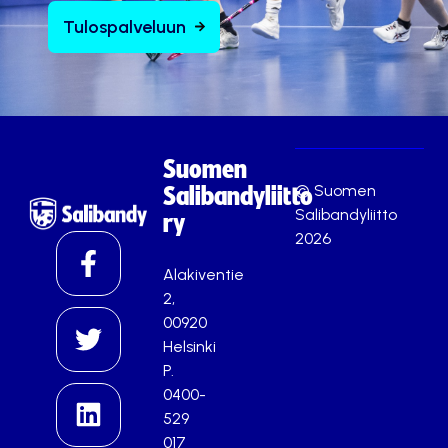
Tulospalveluun
Suomen
© Suomen
Salibandyliitto
Salibandyliitto
ry
2026
Alakiventie
2,
00920
Helsinki
P.
0400-
529
017