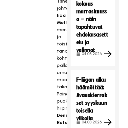
Tshekin
kokous
johtoon
marraskuuss
Iida
a – näin
Mettälän
tapahtuvat
menetettyä
ehdokasasett
jo
elu ja
toistamiseen
valinnat
tänään
04.08.2026
kohtalokkaasti
pallon
oman
F-liigan alku
maalin
takana.
häämöttää:
Painottomalle
Avauskierrok
puolelle
set syyskuun
hiipinyt
toisella
Denisa
viikolla
Ratajova
04.08.2026