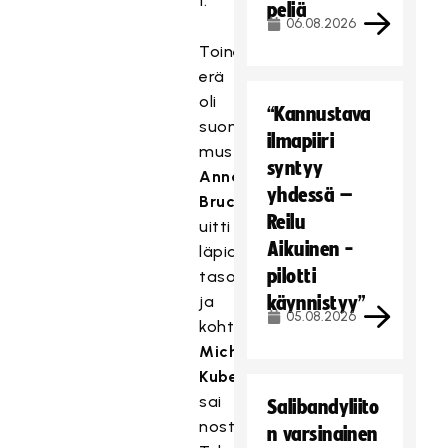
1.
peliä
06.08.2026
Toinen
erä
oli
“Kannustava
suomalaisittain
ilmapiiri
musta.
syntyy
Anna
yhdessä –
Bruchackova
Reilu
uitti
Aikuinen -
läpiajosta
pilotti
tasoituksen,
ja
käynnistyy”
05.08.2026
kohta
Michaela
Kubeckova
sai
Salibandyliito
nostaa
n varsinainen