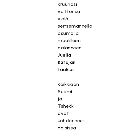
kruunasi
voittonsa
vielä
seitsemännellä
osumalla
maalilleen
palanneen
Juulia
Katajan
taakse.
Kaikkiaan
Suomi
ja
Tshekki
ovat
kohdanneet
naisissa