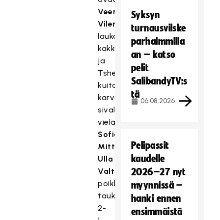
Veera
Syksyn
Vileniuksen
turnausvilske
laukauksen
parhaimmilla
kakkospallosta,
an – katso
ja
pelit
Tshekin
SalibandyTV:s
kuitattua
tä
karvausmaalilla
06.08.2026
sivalsi
vielä
Sofia
Pelipassit
Mittentag
kaudelle
Ulla
Valtolan
2026–27 nyt
poikkipassista
myynnissä –
taukotilanteeksi
hanki ennen
2-
ensimmäistä