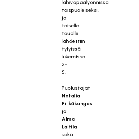
lähivapaalyönnissä
toispuoleiseksi,
ja
toiselle
tauolle
lähdettiin
tylyissä
lukemissa
2-
5.
Puolustajat
Natalia
Pitkäkangas
ja
Alma
Laitila
sekä