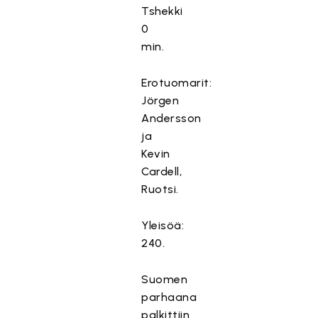
Tshekki
T
0
ä
min.
m
ä
Erotuomarit:
s
i
Jörgen
s
Andersson
ä
ja
l
Kevin
t
Cardell,
ö
Ruotsi.
o
n
Yleisöä:
e
240.
s
t
e
Suomen
t
parhaana
t
palkittiin