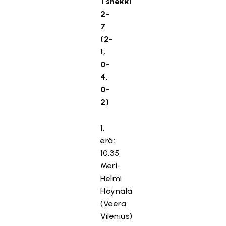
Tshekki
2-
7
(2-
1,
0-
4,
0-
2)
1.
erä:
10.35
Meri-
Helmi
Höynälä
(Veera
Vilenius)