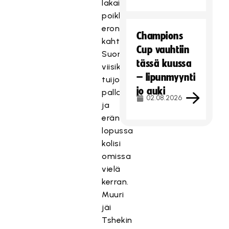
lakaisi
poikkisyötöstä
eron
Champions
kahteen
Cup vauhtiin
Suomen
tässä kuussa
viisikon
– lipunmyynti
tuijotettua
jo auki
palloa,
02.08.2026
ja
erän
lopussa
kolisi
omissa
vielä
kerran.
Muuri
jäi
Tshekin