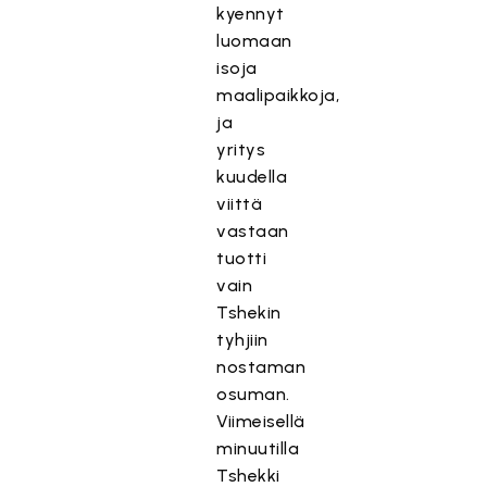
kyennyt
luomaan
isoja
maalipaikkoja,
ja
yritys
kuudella
viittä
vastaan
tuotti
vain
Tshekin
tyhjiin
nostaman
osuman.
Viimeisellä
minuutilla
Tshekki