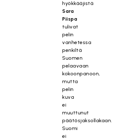
hyökkääjistä
Sara
Piispa
tulivat
pelin
vanhetessa
penkiltä
Suomen
pelaavaan
kokoonpanoon,
mutta
pelin
kuva
ei
muuttunut
päätösjaksollakaan.
Suomi
ei