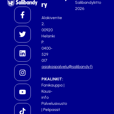
Salibandyliitto
ry
2026
Alakiventie
2,
00920
Helsinki
P.
0400-
529
017
asiakaspalvelu@salibandy.fi
PIKALINKIT:
Fanikauppa
|
Kausi-
info
Palvelusivusto
|
Pelipassit