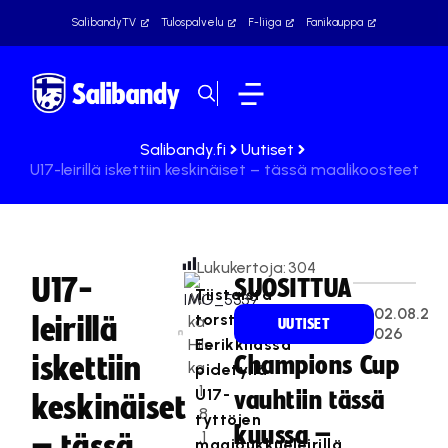
SalibandyTV
Tulospalvelu
F-liiga
Fanikauppa
Salibandy.fi
Uutiset
U17-leirillä iskettiin keskinäiset – tässä maalikoosteet
Lukukertoja:
304
U17-
SUOSITTUA
Tiistaista
Mi
02.08.2
torstaihin
leirillä
ka
UUTISET
026
Hils
Eerikkilässä
iskettiin
Champions Cup
ka
pidetyllä
1
U17-
vauhtiin tässä
keskinäiset
8
tyttöjen
kuussa –
.1
– tässä
maajoukkueleirillä