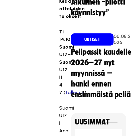
Aikuinen -pilotti
Keskinäisten
otteluiden
käynnistyy”
tulokset:
Ti
06.08.2
14.10.
UUTISET
026
Suomi
Pelipassit kaudelle
U17–
2026–27 nyt
Suomi
U17
myynnissä –
II
hanki ennen
4–
7
(
tallenne
)
ensimmäistä peliä
Suomi
U17
UUSIMMAT
I
Anni