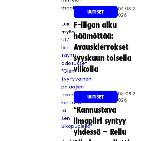
maalikoosteet.
04.08.2
UUTISET
026
Lue
F-liigan alku
myös:
häämöttää:
U17-
Avauskierrokset
leiri
täytti
syyskuun toisella
odotukset:
viikolla
"Olen
tyytyväinen
pelaajien
05.08.2
asenteeseen
UUTISET
026
kentällä
“Kannustava
ja
sen
ilmapiiri syntyy
ulkopuolella"
yhdessä – Reilu