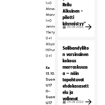
1+0
Reilu
Minea
Aikuinen -
Manner
pilotti
1+0
käynnistyy”
Jenna
05.08.2026
Yletyinen
0+1
Aliyah
Salibandyliito
Hiltunen
n varsinainen
0+1
kokous
marraskuuss
Ke
a – näin
15.10.
Suomi
tapahtuvat
U17
ehdokasasett
II–
elu ja
Suomi
valinnat
04.08.2026
U17