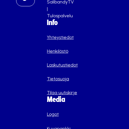
SalibandyTV
|
Tulospalvelu
Info
Yhteystiedot
Henkilöstö
Laskutustiedot
Tietosuoja
Tilaa uutiskirje
Media
Logot
Kuvapankki