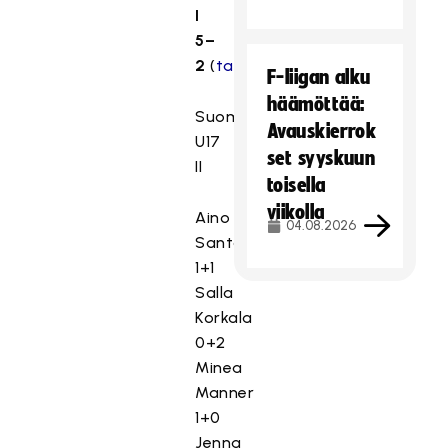
I
5–
2
(
tallenne
)
F-liigan alku
häämöttää:
Suomi
Avauskierrok
U17
set syyskuun
II
toisella
viikolla
Aino
04.08.2026
Santanen
1+1
Salla
Korkala
0+2
Minea
Manner
1+0
Jenna