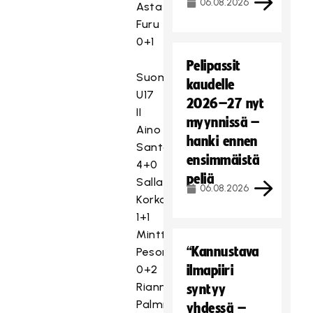
06.08.2026
Asta
Furu
0+1
Pelipassit
Suomi
kaudelle
U17
2026–27 nyt
II
myynnissä –
Aino
hanki ennen
Santanen
ensimmäistä
4+0
peliä
Salla
06.08.2026
Korkala
1+1
Minttu
“Kannustava
Pesonen
0+2
ilmapiiri
Rianna
syntyy
Palmroth
yhdessä –