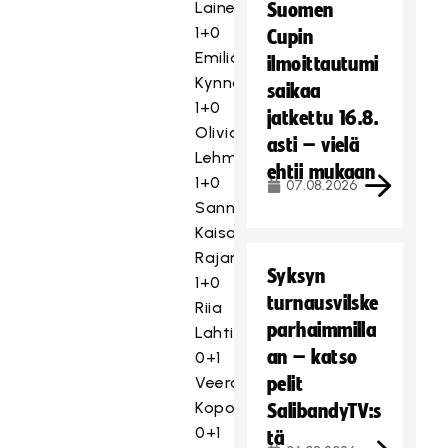
Laine
Suomen
1+0
Cupin
Emilia
ilmoittautumi
Kynnäs
saikaa
1+0
jatkettu 16.8.
Olivia
asti – vielä
Lehmikangas
ehtii mukaan
1+0
07.08.2026
Sanna-
Kaisa
Rajamäki
Syksyn
1+0
turnausvilske
Riia
parhaimmilla
Lahtinen
an – katso
0+1
Veera
pelit
Koponen
SalibandyTV:s
0+1
tä