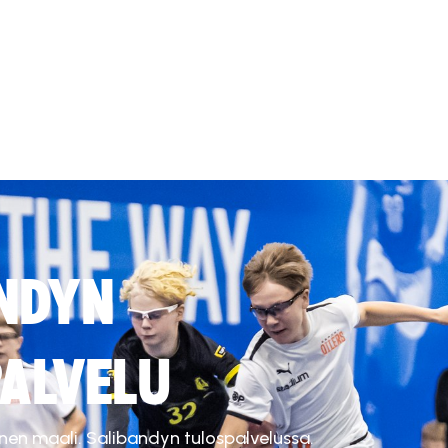
NDYN
ALVELU
inen maali. Salibandyn tulospalvelussa.