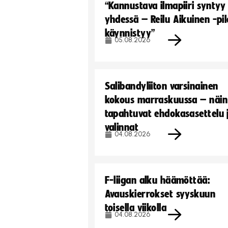
“Kannustava ilmapiiri syntyy
yhdessä – Reilu Aikuinen -pil
käynnistyy”
05.08.2026
Salibandyliiton varsinainen
kokous marraskuussa – näin
tapahtuvat ehdokasasettelu 
valinnat
04.08.2026
F-liigan alku häämöttää:
Avauskierrokset syyskuun
toisella viikolla
04.08.2026