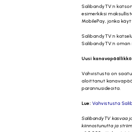
SalibandyTV:n katsomi
esimerkiksi maksullis
MobilePay, jonka käyt
SalibandyTV:n katsel
SalibandyTV:n oman m
Uusi kanavapäällikkö
Vahvistusta on saatu
aloittanut kanavapääl
parannusideoita.
Lue:
Vahvistusta Sali
SalibandyTV kasvaa ja
kiinnostunutta ja strii