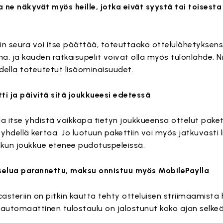
ne näkyvät myös heille, jotka eivät syystä tai toisesta
äin seura voi itse päättää, toteuttaako ottelulähetyksen
ina, ja kauden ratkaisupelit voivat olla myös tulonlähde. N
udella toteutetut lisäominaisuudet.
ti ja päivitä sitä joukkueesi edetessä
la itse yhdistä vaikkapa tietyn joukkueensa ottelut paketi
yhdellä kertaa. Jo luotuun pakettiin voi myös jatkuvasti l
 kun joukkue etenee pudotuspeleissä.
selua parannettu, maksu onnistuu myös MobilePaylla
steriin on pitkin kautta tehty otteluisen striimaamista
 automaattinen tulostaulu on jalostunut koko ajan selk