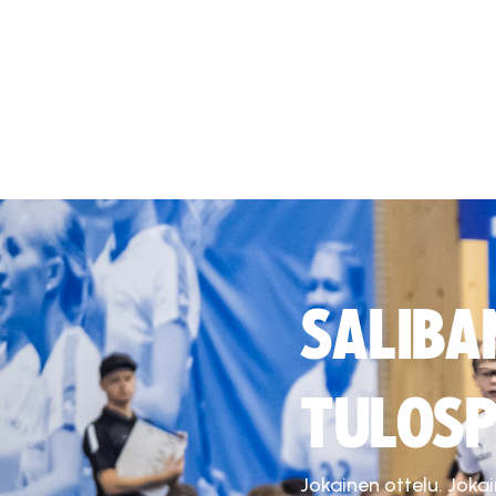
SALIBA
TULOSP
Jokainen ottelu. Joka