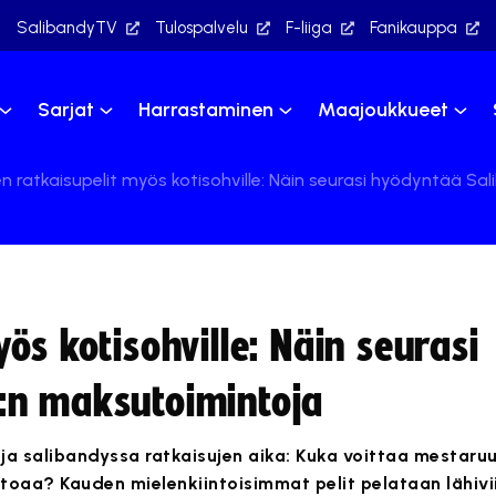
SalibandyTV
Tulospalvelu
F-liiga
Fanikauppa
Sarjat
Harrastaminen
Maajoukkueet
n ratkaisupelit myös kotisohville: Näin seurasi hyödyntää S
ös kotisohville: Näin seurasi
:n maksutoimintoja
 ja salibandyssa ratkaisujen aika: Kuka voittaa mestaruu
toaa? Kauden mielenkiintoisimmat pelit pelataan lähivii