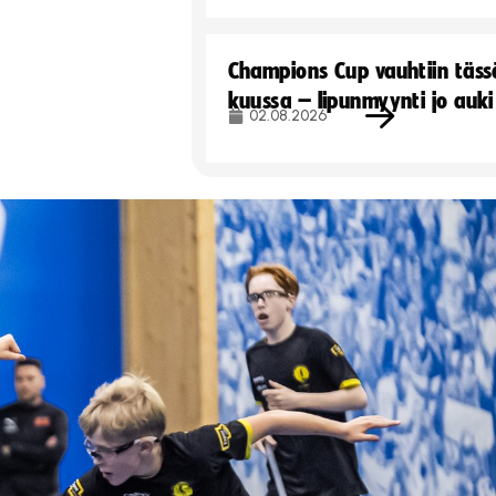
Champions Cup vauhtiin täss
kuussa – lipunmyynti jo auki
02.08.2026