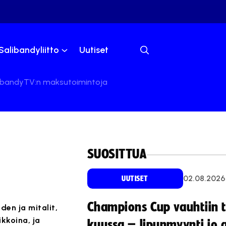
Salibandyliitto
Uutiset
alibandyTV:n maksutoimintoja
SUOSITTUA
02.08.2026
UUTISET
Champions Cup vauhtiin 
den ja mitalit,
kkoina, ja
kuussa – lipunmyynti jo 