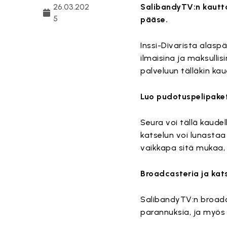
26.03.202
SalibandyTV:n kautta 
5
pääse.
Inssi-Divarista alasp
ilmaisina ja maksullis
palveluun tälläkin ka
Luo pudotuspelipaket
Seura voi tällä kaudel
katselun voi lunastaa 
vaikkapa sitä mukaa,
Broadcasteria ja kat
SalibandyTV:n broadca
parannuksia, ja myös