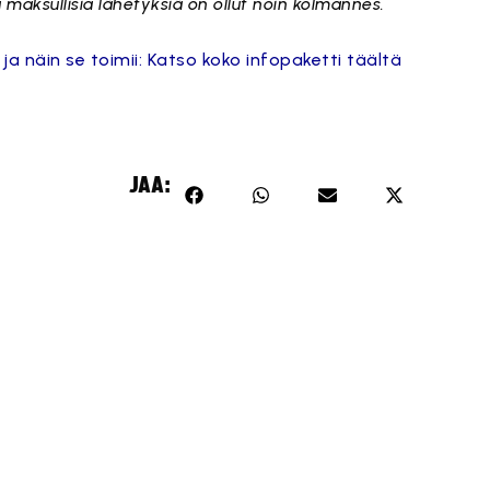
ta maksullisia lähetyksiä on ollut noin kolmannes.
a näin se toimii: Katso koko infopaketti täältä
JAA: