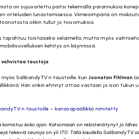
sta on sujuvoitettu paitsi tekemällä parannuksia konepe
ten otteluiden lunastamisessa. Viimeisimpänä on maksuta
töönotosta olikin tullut jo toivomuksia.
u tapahtuu toistaiseksi selaimella, mutta myös vaihtoeh
obiilisovelluksen kehitys on käynnissä.
 vahvistaa taustoja
 myös SalibandyTV:n taustoille, kun
Joonatan Fihlman
(
a
likkönä. Hän onkin ehtinyt ottaa vastaan jo ison tukun uu
bandyTV:n taustoille – kanavapäällikkö nimitetty
 komistuu koko ajan. Katsomaan on rekisteröitynyt jo lähe
mejä tekeviä seuroja on yli 170. Tällä kaudella SalibandyTV:s