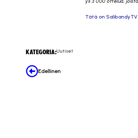
yli 3 000 ottelua, jois
Tätä on SalibandyTV j
Uutiset
KATEGORIA:
Edellinen