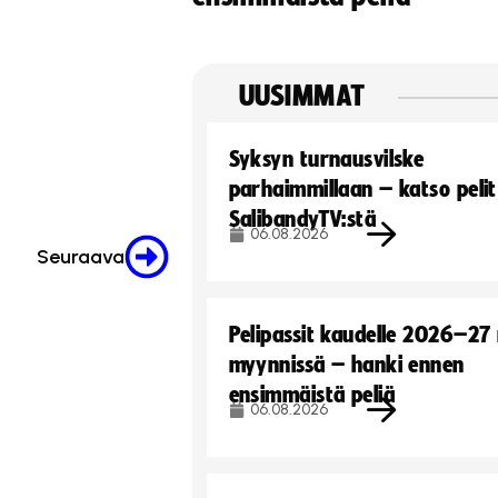
UUSIMMAT
Syksyn turnausvilske
parhaimmillaan – katso pelit
SalibandyTV:stä
06.08.2026
Seuraava
Pelipassit kaudelle 2026–27
myynnissä – hanki ennen
ensimmäistä peliä
06.08.2026