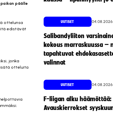
 paikan päälle
04.08.2026
UUTISET
sä ottelunsa
iitä edistävät
Salibandyliiton varsinain
kokous marraskuussa – 
tapahtuvat ehdokasasette
ksi, jonka
valinnat
isätä otteluita
04.08.2026
UUTISET
F-liigan alku häämöttää:
 helpottavia
eämmäksi.
Avauskierrokset syyskuu