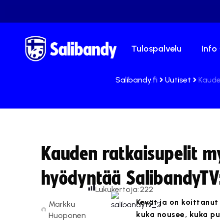
Tulospalvelu
Info
Salibandy.fi
Uutiset
Kaude
Kauden ratkaisupelit my
hyödyntää SalibandyTV
Lukukertoja:
222
Kevät ja on koittanut
Markku
kuka nousee, kuka pu
Huoponen