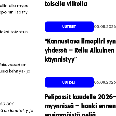
toisella viikolla
llin alla myös
poihin lisätty
05.08.2026
UUTISET
doksi toivotun
“Kannustava ilmapiiri sy
yhdessä – Reilu Aikuinen 
käynnistyy”
lakuvassa
) on
sia kehitys- ja
06.08.2026
UUTISET
Pelipassit kaudelle 2026
s 60 000
myynnissä – hanki ennen
sä on lähetetty jo
ensimmäistä peliä