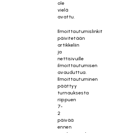
ole
vielä
avattu.
Ilmoittautumislinkit
päivitetään
artikkeliin
ja
nettisivuille
ilmoittautumisen
avauduttua.
Ilmoittautuminen
päättyy
turnauksesta
riippuen
7-
2
päivää
ennen