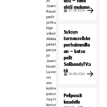
ja
asti – vielä
Joensuuhun.
ehtii mukaan
07.08.2026
Raumassa
pelit
jatkuvat
läpi
Syksyn
viikonlopun,
turnausvilske
Mikkelissä
pelataan
parhaimmilla
perjantaina
an – katso
ja
pelit
Joensuussa
SalibandyTV:s
lauantaina.
tä
Luvassa
06.08.2026
on
siis
kolme
päivää
Pelipassit
täyttä
kaudelle
katusählyjuhlaa.