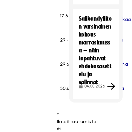
SCH,
17.6.
Hyvinkää
Salibandyliito
Hyvinkää
n varsinainen
kokous
29.-1.7.
Rauma
SalBa
marraskuuss
a – näin
tapahtuvat
29.6.
Mikkeli
Hatsina
ehdokasasett
elu ja
valinnat
04.08.2026
30.6.
Joensuu
Josba
*
Ilmoittautumista
ei