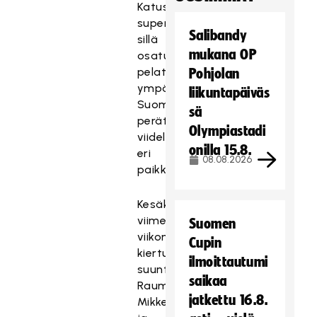
Katusählyn
superviikonloppu,
Salibandy
sillä
mukana OP
osaturnauksia
pelataan
Pohjolan
ympäri
liikuntapäiväs
Suomen
sä
peräti
Olympiastadi
viidellä
onilla 15.8.
eri
08.08.2026
paikkakunnalla.
Kesäkuun
viimeisenä
Suomen
viikonloppuna
Cupin
kiertue
ilmoittautumi
suuntaa
saikaa
Raumaan,
jatkettu 16.8.
Mikkeliin