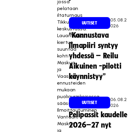
jossa
pelataan
iltaturnaus
05.08.2
Tikkurilan
UUTISET
026
keskustassa.
“Kannustava
Lauantaina
kiertue
ilmapiiri syntyy
suuntaa
yhdessä – Reilu
kohti
Maskua
Aikuinen -pilotti
ja
käynnistyy”
Vaasaa,
ennusteiden
mukaan
puoliaurinkoisessa
06.08.2
UUTISET
säässä.
026
Ilmoittautuminen
Pelipassit kaudelle
Vantaan,
Maskun
2026–27 nyt
ja