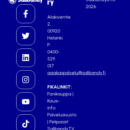
ry
2026
Alakiventie
2,
00920
Helsinki
P.
0400-
529
017
asiakaspalvelu@salibandy.fi
PIKALINKIT:
Fanikauppa
|
Kausi-
info
Palvelusivusto
|
Pelipassit
SalibandyTV