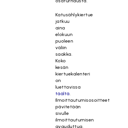
osaturnausta.
Katusählykiertue
jatkuu
aina
elokuun
puoleen
väliin
saakka.
Koko
kesän
kiertuekalenteri
on
luettavissa
täältä
.
Ilmoittautumisosoitteet
pävitetään
sivulle
ilmoittautumisen
avauduttua.