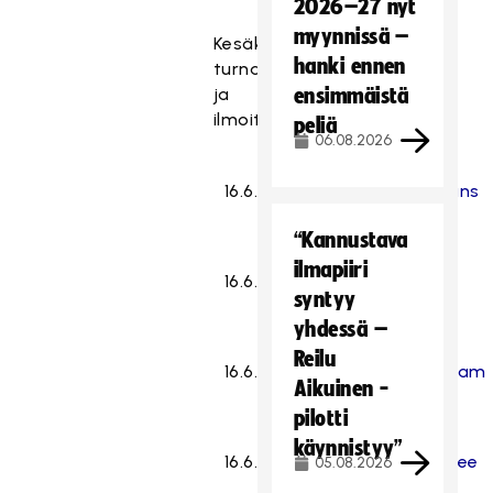
2026–27 nyt
myynnissä –
Kesäkuun
hanki ennen
turnaukset
ja
ensimmäistä
ilmoittautumislinkit:
peliä
06.08.2026
16.6.
Lahti
Pelicans
“Kannustava
ilmapiiri
16.6.
Joroinen
SPV
syntyy
yhdessä –
Reilu
16.6.
Helsinki
M-Team
Aikuinen -
pilotti
käynnistyy”
16.6.
Jyväskylä
Happee
05.08.2026