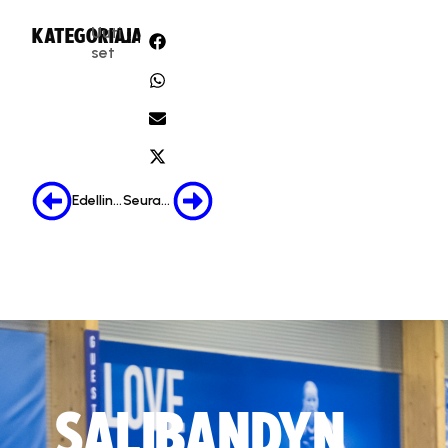
Uuti
KATEGORIA:
JAA:
set
Edellinen
Seuraava
SALIBANDYN