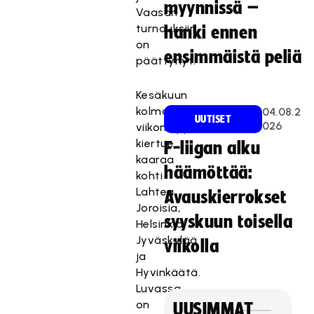
myynnissä –
Vaasan
turnauksiin
hanki ennen
on
ensimmäistä peliä
päättynyt.
Kesäkuun
kolmantena
04.08.2
UUTISET
026
viikonloppuna
kiertue
F-liigan alku
kaaraa
häämöttää:
kohti
Lahtea,
Avauskierrokset
Joroisia,
syyskuun toisella
Helsinkiä,
Jyväskylää
viikolla
ja
Hyvinkäätä.
Luvassa
on
UUSIMMAT