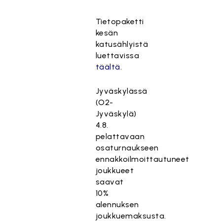
Tietopaketti
kesän
katusählyistä
luettavissa
täältä
.
Jyväskylässä
(O2-
Jyväskylä)
4.8.
pelattavaan
osaturnaukseen
ennakkoilmoittautuneet
joukkueet
saavat
10%
alennuksen
joukkuemaksusta.