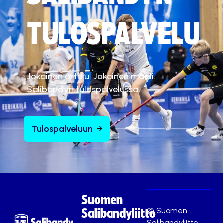
TULOSPALVELU
Jokainen ottelu. Jokainen maali.
Salibandyn tulospalvelussa.
Tulospalveluun
Suomen
© Suomen
Salibandyliitto
Salibandyliitto