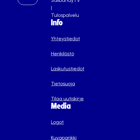
SalibandyTV
|
Tulospalvelu
Info
Yhteystiedot
Henkilöstö
Laskutustiedot
Tietosuoja
Tilaa uutiskirje
Media
Logot
Kuvapankki