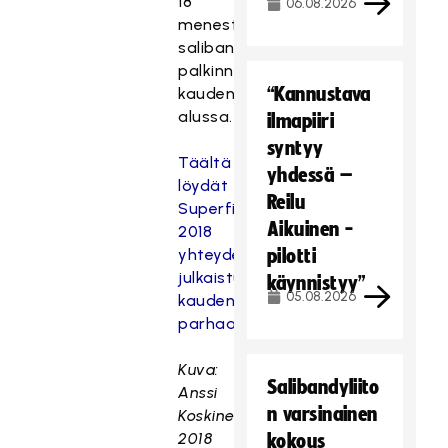
18
06.08.2026
menestyneimmän
salibandyseuran
palkinnon
“Kannustava
kauden
alussa.
ilmapiiri
syntyy
Täältä
yhdessä –
löydät
Reilu
Superfinaalin
Aikuinen -
2018
yhteydessä
pilotti
julkaistut
käynnistyy”
05.08.2026
kauden
parhaat
.
Kuva:
Salibandyliito
Anssi
n varsinainen
Koskinen/Superfinaali
2018
kokous