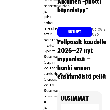
Suomen
Aikuinen -pilotti
mestaruuden
käynnistyy”
ja
juhli
sekä
miesten
06.08.2
UUTISET
että
026
naisten
Pelipassit kaudelle
TEHO
2026–27 nyt
Sport
Suomen
myynnissä –
Cupin
hanki ennen
voittoa.
Junioripuolella
ensimmäistä peliä
Classic
voitti
Suomen
mestaruudet
UUSIMMAT
A-
ja