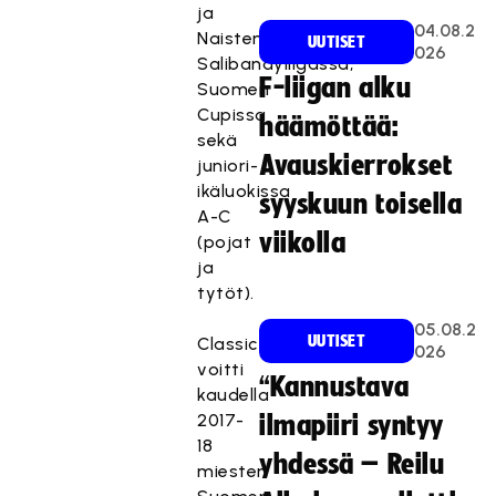
ja
04.08.2
Naisten
UUTISET
026
Salibandyliigassa,
F-liigan alku
Suomen
Cupissa
häämöttää:
sekä
Avauskierrokset
juniori-
ikäluokissa
syyskuun toisella
A-C
viikolla
(pojat
ja
tytöt).
05.08.2
UUTISET
Classic
026
voitti
“Kannustava
kaudella
2017-
ilmapiiri syntyy
18
yhdessä – Reilu
miesten