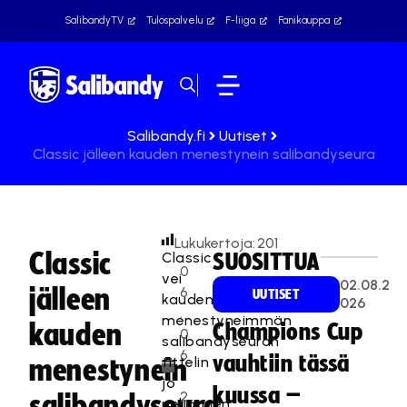
SalibandyTV
Tulospalvelu
F-liiga
Fanikauppa
Salibandy.fi
Uutiset
Classic jälleen kauden menestynein salibandyseura
Lukukertoja:
201
Classic
Classic
SUOSITTUA
0
vei
02.08.2
jälleen
6
UUTISET
kauden
026
.
menestyneimmän
kauden
Champions Cup
0
salibandyseuran
6
vauhtiin tässä
tittelin
menestynein
.
jo
kuussa –
2
salibandyseura
neljännen