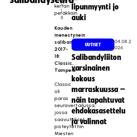
0
lipunmyynti jo
kerran
1
peräkkäin.
auki
8
Kauden
menestynein
04.08.2
salibandyseura
UUTISET
026
2017-
18:
Salibandyliiton
Classic,
varsinainen
Tampere
kokous
Classic
marraskuussa –
oli
paras
näin tapahtuvat
seuravertailussa,
ehdokasasettelu
jossa
saavutukset
ja valinnat
pisteytettiin
Miesten