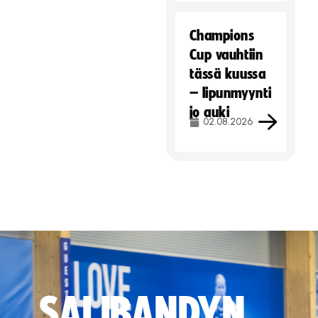
Champions
Cup vauhtiin
tässä kuussa
– lipunmyynti
jo auki
02.08.2026
SALIBANDYN