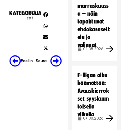
marraskuuss
Uuti
KATEGORIA:
JAA:
a – näin
set
tapahtuvat
ehdokasasett
elu ja
valinnat
04.08.2026
Edellinen
Seuraava
F-liigan alku
häämöttää:
Avauskierrok
set syyskuun
toisella
viikolla
04.08.2026