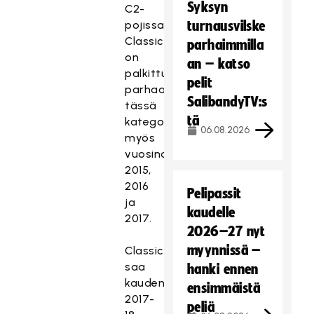
Syksyn
C2-
pojissa.
turnausvilske
Classic
parhaimmilla
on
an – katso
palkittu
pelit
parhaana
SalibandyTV:s
tässä
tä
kategoriassa
06.08.2026
myös
vuosina
2015,
2016
Pelipassit
ja
kaudelle
2017.
2026–27 nyt
myynnissä –
Classic
saa
hanki ennen
kauden
ensimmäistä
2017-
peliä