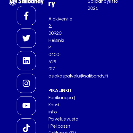
Salibandyliitto
ry
2026
Alakiventie
2,
00920
Helsinki
P.
0400-
529
017
asiakaspalvelu@salibandy.fi
PIKALINKIT:
Fanikauppa
|
Kausi-
info
Palvelusivusto
|
Pelipassit