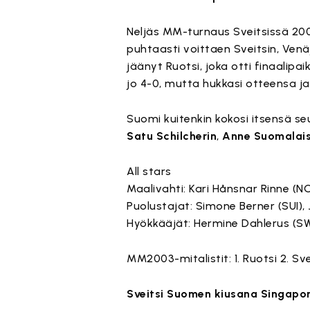
Neljäs MM-turnaus Sveitsissä 200
puhtaasti voittaen Sveitsin, Venä
jäänyt Ruotsi, joka otti finaalipai
jo 4-0, mutta hukkasi otteensa ja
Suomi kuitenkin kokosi itsensä se
Satu Schilcherin
,
Anne Suomalai
All stars
Maalivahti: Kari Hånsnar Rinne (N
Puolustajat: Simone Berner (SUI)
Hyökkääjät: Hermine Dahlerus (SWE
MM2003-mitalistit: 1. Ruotsi 2. Sv
Sveitsi Suomen kiusana Singapor