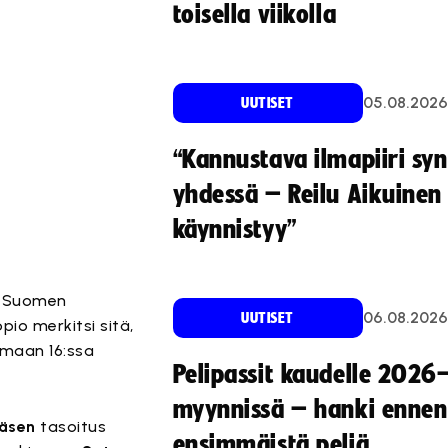
toisella viikolla
05.08.2026
UUTISET
“Kannustava ilmapiiri sy
yhdessä – Reilu Aikuinen 
käynnistyy”
ä. Suomen
06.08.2026
UUTISET
pio merkitsi sitä,
tamaan 16:ssa
Pelipassit kaudelle 2026
myynnissä – hanki ennen
räsen
tasoitus
ensimmäistä peliä