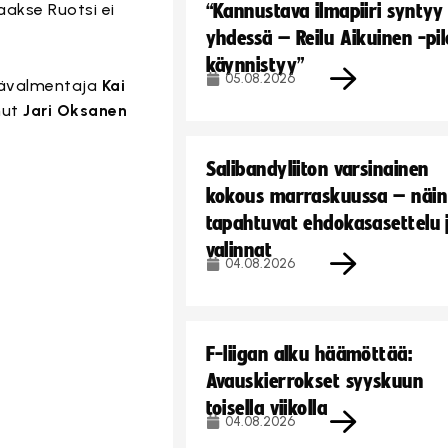
taakse Ruotsi ei
“Kannustava ilmapiiri syntyy
yhdessä – Reilu Aikuinen -pil
käynnistyy”
05.08.2026
Päävalmentaja
Kai
nut
Jari Oksanen
Salibandyliiton varsinainen
kokous marraskuussa – näin
tapahtuvat ehdokasasettelu 
valinnat
04.08.2026
F-liigan alku häämöttää:
Avauskierrokset syyskuun
toisella viikolla
04.08.2026