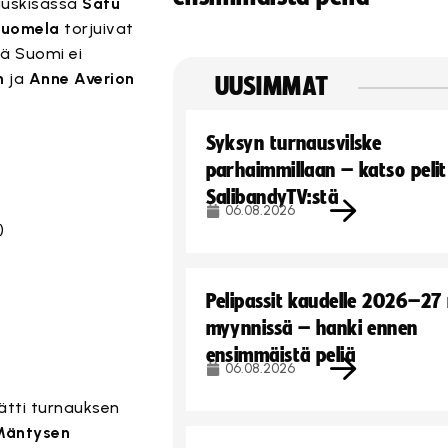
kauskisassa
Satu
Suomela
torjuivat
lä Suomi ei
n
ja
Anne Averion
UUSIMMAT
Syksyn turnausvilske
parhaimmillaan – katso pelit
SalibandyTV:stä
06.08.2026
)
Pelipassit kaudelle 2026–27
myynnissä – hanki ennen
ensimmäistä peliä
06.08.2026
ätti turnauksen
Mäntysen