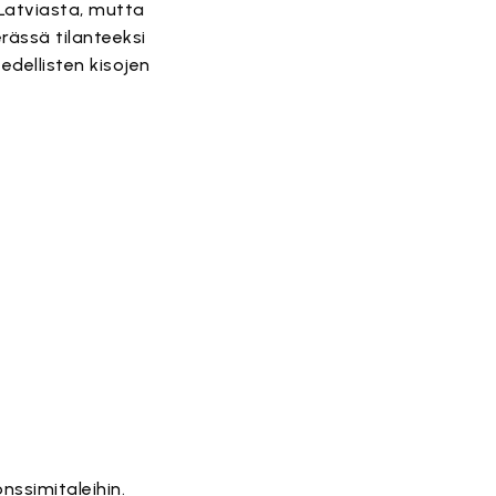
 Latviasta, mutta
rässä tilanteeksi
 edellisten kisojen
nssimitaleihin.