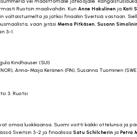
usummeria vei maalittomalle jatkoajalle. Rangaistuslau
armasti Ruotsin maalivahdin. Kun
Anne Hakulinen
ja
Kati 
n valtaistuimelta ja jatkoi finaaliin Sveitsiä vastaan. Siel
usmaalista, vaan jyräsi
Mema Pitkäsen
,
Susann Simolini
n 3-1.
egula Kindhauser (SUI)
 (NOR), Anna-Maija Keränen (FIN), Susanna Tuominen (SWE
tsi 3. Ruotsi
vat omaa luokkaansa. Suomi voitti kaikki ottelunsa ja pä
erässä Sveitsin 3-2 ja finaalissa
Satu Schilcherin
ja
Petra 