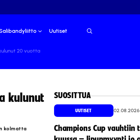
Salibandyliitto
Uutiset
kulunut 20 vuotta
SUOSITTUA
a kulunut
02.08.2026
UUTISET
Champions Cup vauhtiin 
an kolmatta
kuussa – lipunmyynti jo 