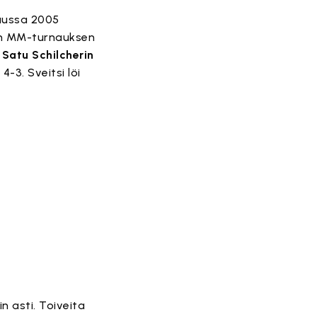
kuussa 2005
sen MM-turnauksen
2
Satu Schilcherin
-3. Sveitsi löi
n asti. Toiveita