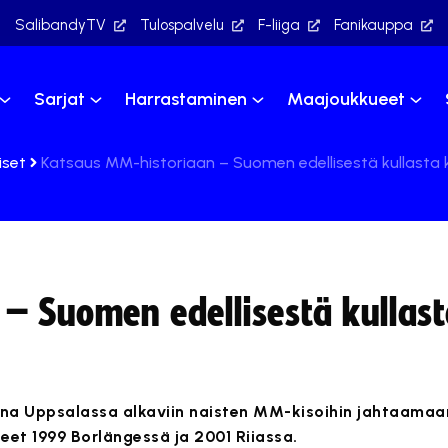
SalibandyTV
Tulospalvelu
F-liiga
Fanikauppa
Sarjat
Harrastaminen
Maajoukkueet
iset
Katsaus MM-historiaan – Suomen edellisestä kullasta 
– Suomen edellisestä kullast
aina Uppsalassa alkaviin naisten MM-kisoihin jahtaama
eet 1999 Borlängessä ja 2001 Riiassa.