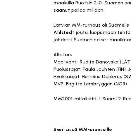
maaleilla Ruotsin 2-0. Suomen san
saanut palloa millään.
Latvian MM-turnaus oli Suomelle
Ahlstedt
joutui luopumaan tehtäv
johdatti Suomen naiset maailma
All stars
Maalivahti: Rudite Danovska (LAT
Puolustajat: Paula Jouhten (FIN),
Hyökkääjät: Hermine Dahlerus (SW
MVP: Birgitte Lersbryggen (NOR)
MM2001-mitalistiti: 1. Suomi 2. Ruo
Sveitsissä MM-pronssille