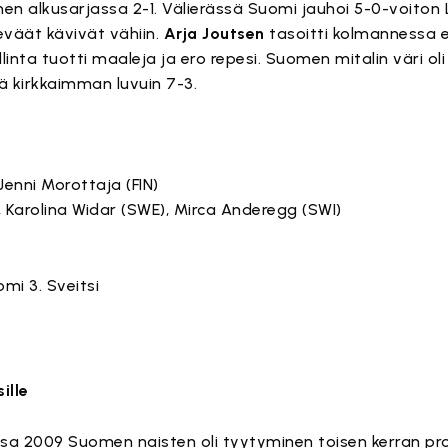
nen alkusarjassa 2-1. Välierässä Suomi jauhoi 5-0-voiton
väät kävivät vähiin.
Arja Joutsen
tasoitti kolmannessa e
linta tuotti maaleja ja ero repesi. Suomen mitalin väri oli
 kirkkaimman luvuin 7-3.
Jenni Morottaja (FIN)
, Karolina Widar (SWE), Mirca Anderegg (SWI)
omi 3. Sveitsi
ille
sa 2009 Suomen naisten oli tyytyminen toisen kerran pro