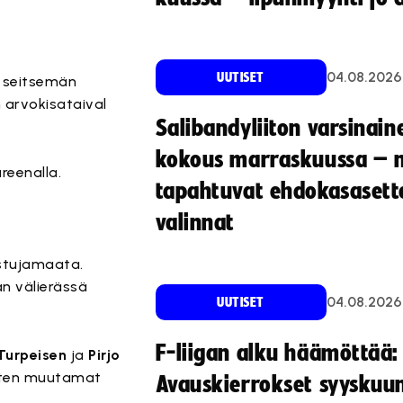
04.08.2026
UUTISET
 seitsemän
n arvokisataival
Salibandyliiton varsinain
kokous marraskuussa – 
reenalla.
tapahtuvat ehdokasasette
valinnat
istujamaata.
an välierässä
04.08.2026
UUTISET
F-liigan alku häämöttää:
Turpeisen
ja
Pirjo
sten muutamat
Avauskierrokset syyskuu