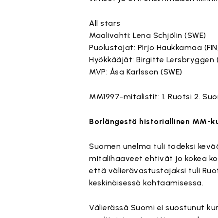
All stars
Maalivahti: Lena Schjölin (SWE)
Puolustajat: Pirjo Haukkamaa (FI
Hyökkääjät: Birgitte Lersbryggen 
MVP: Åsa Karlsson (SWE)
MM1997-mitalistit: 1. Ruotsi 2. Suo
Borlängestä historiallinen MM-k
Suomen unelma tuli todeksi kevää
mitalihaaveet ehtivät jo kokea kol
että välierävastustajaksi tuli Ruo
keskinäisessä kohtaamisessa.
Välierässä Suomi ei suostunut ku