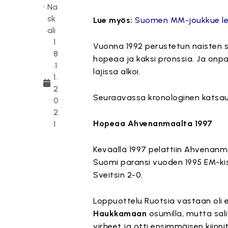
Na
sk
Lue myös:
Suomen MM-joukkue lensi
ali
1
Vuonna 1992 perustetun naisten
8
hopeaa ja kaksi pronssia. Ja onpa 
.1
lajissa alkoi.
1.
2
Seuraavassa kronologinen katsau
0
2
Hopeaa Ahvenanmaalta 1997
1
Keväällä 1997 pelattiin Ahvenanm
Suomi paransi vuoden 1995 EM-kis
Sveitsin 2-0.
Loppuottelu Ruotsia vastaan oli e
Haukkamaan
osumilla, mutta sa
virheet ja otti ensimmäisen kiinn