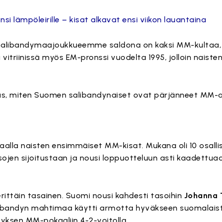
 lämpöleirille – kisat alkavat ensi viikon lauantaina
 salibandymaajoukkueemme saldona on kaksi MM-kultaa,
vitriinissä myös EM-pronssi vuodelta 1995, jolloin naiste
s, miten Suomen salibandynaiset ovat pärjänneet MM-a
aalla naisten ensimmäiset MM-kisat. Mukana oli 10 osall
ojen sijoitustaan ja nousi loppuotteluun asti kaadettua
rittäin tasainen. Suomi nousi kahdesti tasoihin
Johanna 
libandyn mahtimaa käytti armotta hyväkseen suomalai
ityksen MM-pokaaliin 4-2-voitolla.