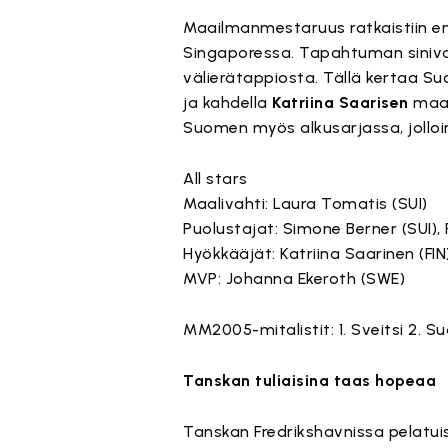
Maailmanmestaruus ratkaistiin en
Singaporessa. Tapahtuman sinival
välierätappiosta. Tällä kertaa Su
ja kahdella
Katriina Saarisen
maali
Suomen myös alkusarjassa, jolloi
All stars
Maalivahti: Laura Tomatis (SUI)
Puolustajat: Simone Berner (SUI), 
Hyökkääjät: Katriina Saarinen (FIN
MVP: Johanna Ekeroth (SWE)
MM2005-mitalistit: 1. Sveitsi 2. S
Tanskan tuliaisina taas hopeaa
Tanskan Fredrikshavnissa pelatuis