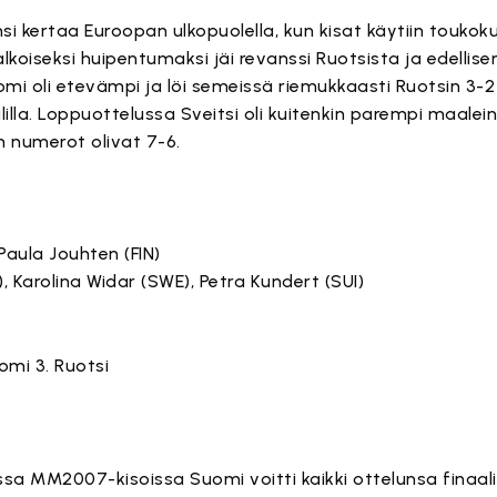
si kertaa Euroopan ulkopuolella, kun kisat käytiin touko
koiseksi huipentumaksi jäi revanssi Ruotsista ja edelli
omi oli etevämpi ja löi semeissä riemukkaasti Ruotsin 3-
lla. Loppuottelussa Sveitsi oli kuitenkin parempi maalein 4
n numerot olivat 7-6.
Paula Jouhten (FIN)
), Karolina Widar (SWE), Petra Kundert (SUI)
uomi 3. Ruotsi
sa MM2007-kisoissa Suomi voitti kaikki ottelunsa finaalii