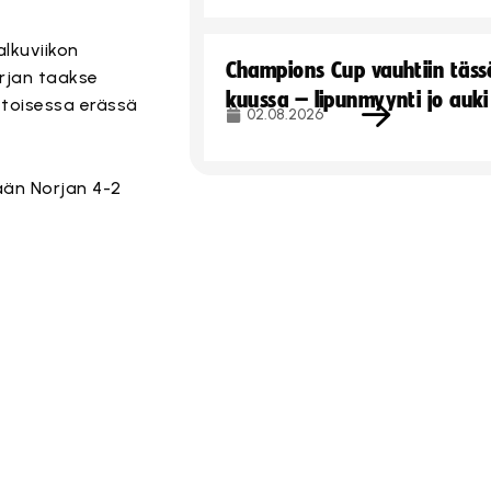
lkuviikon
Champions Cup vauhtiin täss
orjan taakse
kuussa – lipunmyynti jo auki
ä toisessa erässä
02.08.2026
yään Norjan 4-2