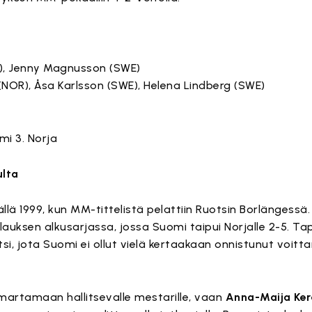
N), Jenny Magnusson (SWE)
(NOR), Åsa Karlsson (SWE), Helena Lindberg (SWE)
mi 3. Norja
ulta
llä 1999, kun MM-tittelistä pelattiin Ruotsin Borlängess
auksen alkusarjassa, jossa Suomi taipui Norjalle 2-5. Tap
tsi, jota Suomi ei ollut vielä kertaakaan onnistunut voit
martamaan hallitsevalle mestarille, vaan
Anna-Maija Ke