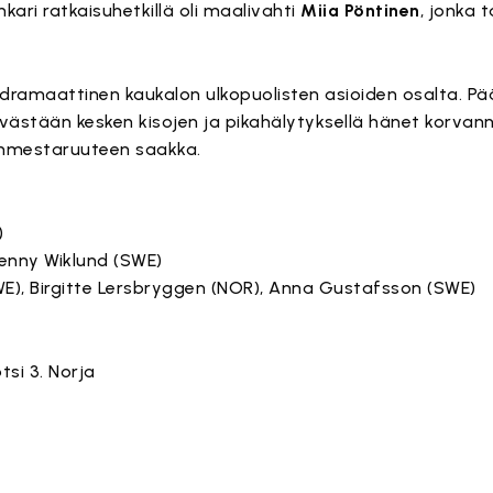
kari ratkaisuhetkillä oli maalivahti
Miia Pöntinen
, jonka 
 dramaattinen kaukalon ulkopuolisten asioiden osalta. 
ästään kesken kisojen ja pikahälytyksellä hänet korvan
nmestaruuteen saakka.
)
 Jenny Wiklund (SWE)
E), Birgitte Lersbryggen (NOR), Anna Gustafsson (SWE)
tsi 3. Norja