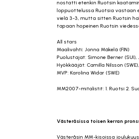
nostatti etenkin Ruotsin kaatami
loppuottelussa Ruotsia vastaan e
vielä 3-3, mutta sitten Ruotsin hal
tapaan hopeinen Ruotsin viedessä
All stars
Maalivahti: Jonna Mäkelä (FIN)
Puolustajat: Simone Berner (SUI), 
Hyökkääjät: Camilla Nilsson (SWE)
MVP: Karolina Widar (SWE)
MM2007-mitalistit: 1. Ruotsi 2. Su
Västeråsissa toisen kerran pronss
Västeråsin MM-kisoissa joulukuus