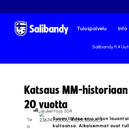
Tulospalvelu
Info
Salibandy.fi
Uut
Katsaus MM-historiaan 
20 vuotta
Lukukertoja:
304
Suomi lähtee ensi viikon lauant
Te
kultaansa. Aikaisemmat ovat tull
a