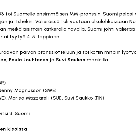
3 toi Suomelle ensimmäisen MM-pronssin. Suomi pelasi a
jän ja Tshekin. Välierässä tuli vastaan alkulohkossaan N
kan meikäläisittäin katkeralla tavalla. Suomi johti välierä
 sai tyytyä 4-5-tappioon.
uraavan päivän pronssiotteluun ja toi kotiin mitalin lyöt
sen
,
Paula Jouhtenen
ja
Suvi Saukon
maaleilla.
OR)
, Jenny Magnusson (SWE)
), Marisa Mazzarelli (SUI), Suvi Saukko (FIN)
eitsi 3. Suomi
en kisoissa