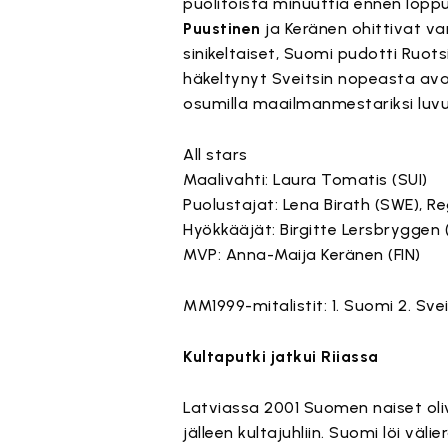
puolitoista minuuttia ennen lopp
Puustinen
ja Keränen ohittivat v
sinikeltaiset, Suomi pudotti Ruotsi
häkeltynyt Sveitsin nopeasta ava
osumilla maailmanmestariksi luvui
All stars
Maalivahti: Laura Tomatis (SUI)
Puolustajat: Lena Birath (SWE), R
Hyökkääjät: Birgitte Lersbryggen
MVP: Anna-Maija Keränen (FIN)
MM1999-mitalistit: 1. Suomi 2. Svei
Kultaputki jatkui Riiassa
Latviassa 2001 Suomen naiset oli
jälleen kultajuhliin. Suomi löi väli