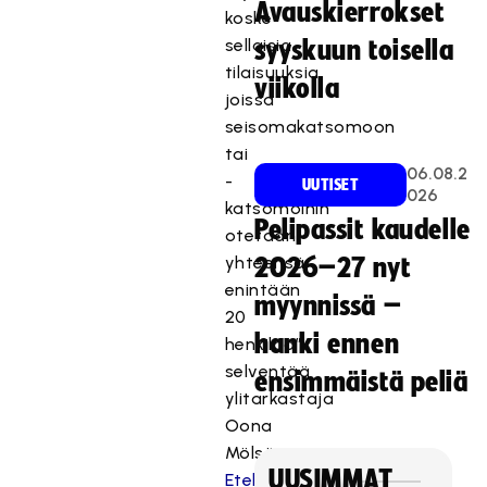
Avauskierrokset
koske
sellaisia
syyskuun toisella
tilaisuuksia,
viikolla
joissa
seisomakatsomoon
tai
06.08.2
-
UUTISET
026
katsomoihin
Pelipassit kaudelle
otetaan
yhteensä
2026–27 nyt
enintään
myynnissä –
20
hanki ennen
henkilöä”,
selventää
ensimmäistä peliä
ylitarkastaja
Oona
Mölsä
UUSIMMAT
Etelä-