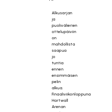
Alkusarjan
ja
puolivälierien
ottelupäiviin
on
mahdollista
saapua
jo
tuntia
ennen
ensimmäisen
pelin
alkua.
Finaaliviikonloppuna
Hartwall
Arenan