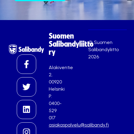
Suomen
© Suomen
Salibandyliitto
Salibandyliitto
ry
2026
Alakiventie
2,
00920
Helsinki
P.
0400-
529
017
asiakaspalvelu@salibandy.fi