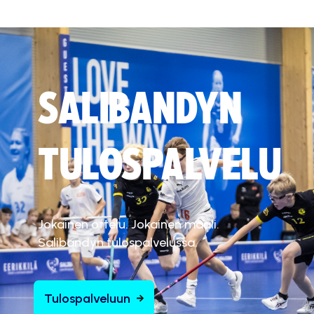
SALIBANDYN
TULOSPALVELU
Jokainen ottelu. Jokainen maali.
Salibandyn tulospalvelussa.
Tulospalveluun