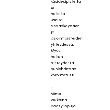
käsidesipisteitä
on
halleilla
useita
sisäänkäyntien
ja
asiointipisteiden
yhteydessä.
Myös
hallien
siisteydestä
huolehditaan
korostetusti.
–
Viime
viikkoina
pääsylippuja