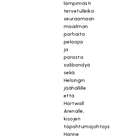
lämpimästi
tervetulleiksi
seuraamaan
maailman
parhaita
pelaajia
ja
parasta
salibandyä
sekä
Helsingin
jäähallille
että
Hartwall
Arenalle,
kisojen
tapahtumajohtaja
Hanne