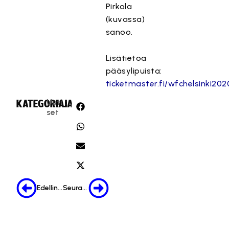
Pirkola
(kuvassa)
sanoo.
Lisätietoa
pääsylipuista:
ticketmaster.fi/wfchelsinki202
Uuti
KATEGORIA:
JAA:
set
Edellinen
Seuraava