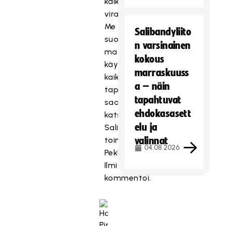
kaikkia
viranomaisohjeistuksia.
Me
Salibandyliito
suosittelemme
n varsinainen
maskin
kokous
käyttöä
marraskuuss
kaikille
a – näin
tapahtumaan
tapahtuvat
saapuville
ehdokasasett
katsojille,
elu ja
Salibandyliiton
toiminnanjohtaja
valinnat
04.08.2026
Pekka
Ilmivalta
kommentoi.