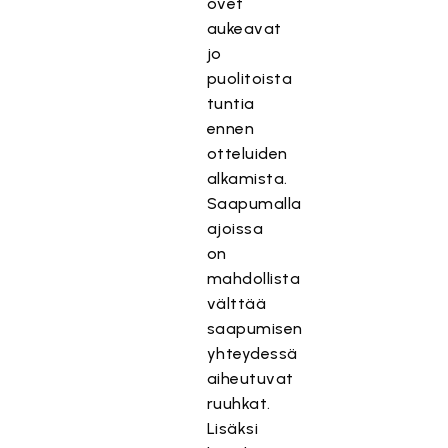
ovet
aukeavat
jo
puolitoista
tuntia
ennen
otteluiden
alkamista.
Saapumalla
ajoissa
on
mahdollista
välttää
saapumisen
yhteydessä
aiheutuvat
ruuhkat.
Lisäksi