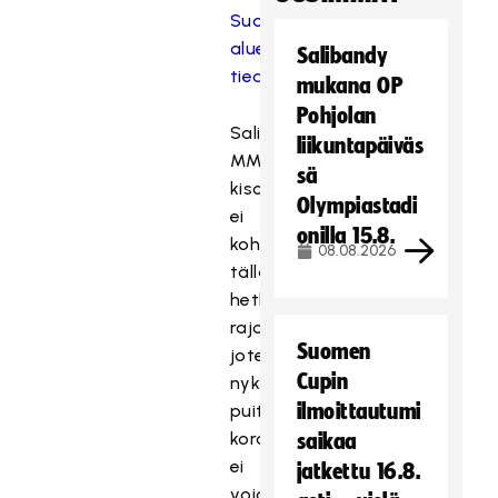
Suomen
aluehallintoviraston
Salibandy
tiedotteessa
.
mukana OP
Pohjolan
Salibandyn
liikuntapäiväs
MM-
sä
kisoihin
Olympiastadi
ei
onilla 15.8.
kohdistu
08.08.2026
tällä
hetkellä
rajoitustoimenpiteitä,
Suomen
joten
Cupin
nykylainsäädännön
ilmoittautumi
puitteissa
koronapassia
saikaa
ei
jatkettu 16.8.
voida