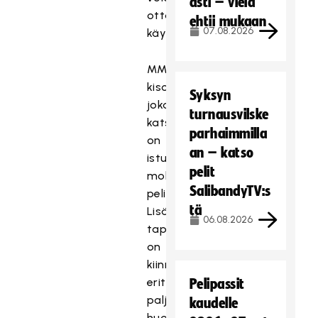
asti – vielä
ottaa
ehtii mukaan
07.08.2026
käyttöön.
MM-
kisoissa
Syksyn
jokaiselle
turnausvilske
katsojalle
parhaimmilla
on
an – katso
istumapaikka
pelit
molemmilla
SalibandyTV:s
peliareenoilla.
tä
Lisäksi
06.08.2026
tapahtumajärjestelyissä
on
kiinnitetty
erityisen
Pelipassit
paljon
kaudelle
huomiota