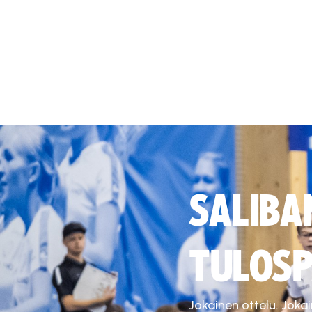
SALIBA
TULOSP
Jokainen ottelu. Joka