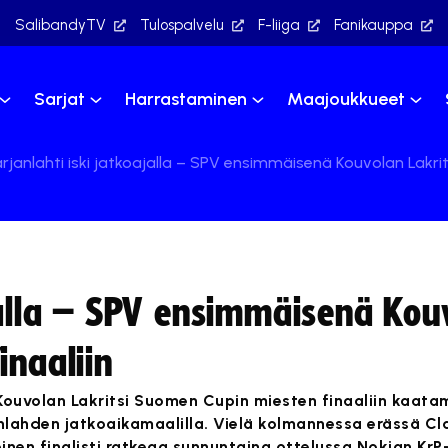
SalibandyTV
Tulospalvelu
F-liiga
Fanikauppa
Sarjat
Harrastaminen
Maajoukkueet
rjanlahti iski jatkoajalla – SPV ensimmäisenä Kouvolan Lakri
ajalla – SPV ensimmäisenä Kou
inaaliin
i Kouvolan Lakritsi Suomen Cupin miesten finaaliin kaat
anlahden jatkoaikamaalilla. Vielä kolmannessa erässä Cla
oinen finalisti ratkeaa sunnuntaina ottelussa Nokian KrP