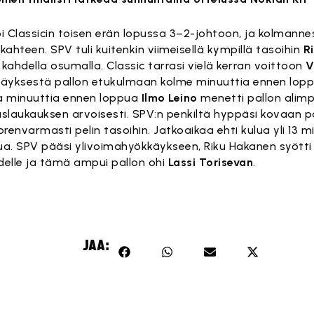
öi Classicin toisen erän lopussa 3–2-johtoon, ja kolmann
o kahteen. SPV tuli kuitenkin viimeisellä kympillä tasoihin
R
 kahdella osumalla. Classic tarrasi vielä kerran voittoon
V
käyksestä pallon etukulmaan kolme minuuttia ennen lopp
sta minuuttia ennen loppua
Ilmo Leino
menetti pallon alim
uslaukauksen arvoisesti. SPV:n penkiltä hyppäsi kovaan 
uorenvarmasti pelin tasoihin. Jatkoaikaa ehti kulua yli 13 m
aisua. SPV pääsi ylivoimahyökkäykseen, Riku Hakanen syöt
delle ja tämä ampui pallon ohi
Lassi Torisevan
.
i
JAA: