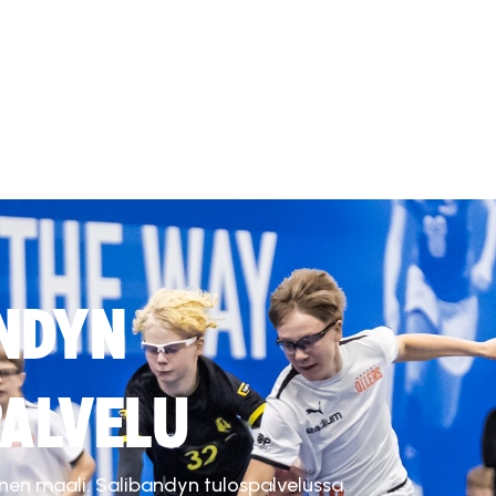
NDYN
ALVELU
inen maali. Salibandyn tulospalvelussa.