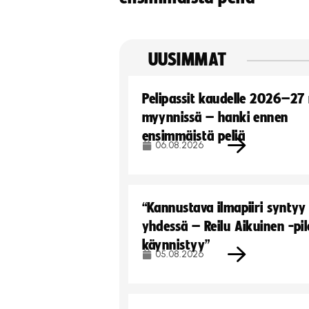
UUSIMMAT
Pelipassit kaudelle 2026–27
myynnissä – hanki ennen
ensimmäistä peliä
06.08.2026
“Kannustava ilmapiiri syntyy
yhdessä – Reilu Aikuinen -pil
käynnistyy”
05.08.2026