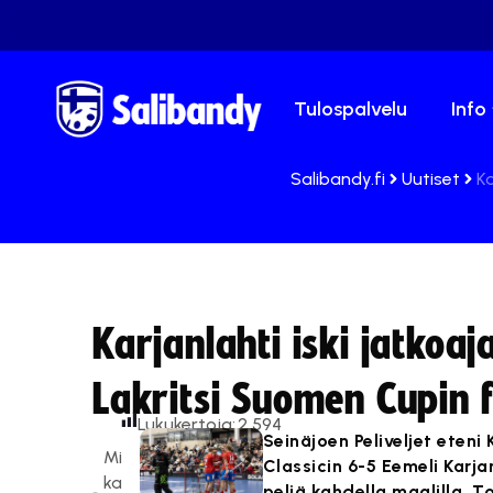
Tulospalvelu
Info
Salibandy.fi
Uutiset
Ka
Karjanlahti iski jatko
Lakritsi Suomen Cupin f
Lukukertoja:
2 594
Seinäjoen Peliveljet eten
Mi
Classicin 6-5 Eemeli Karj
ka
peliä kahdella maalilla. T