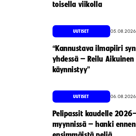
toisella viikolla
05.08.2026
UUTISET
“Kannustava ilmapiiri sy
yhdessä – Reilu Aikuinen 
käynnistyy”
06.08.2026
UUTISET
Pelipassit kaudelle 2026
myynnissä – hanki ennen
ensimmäistä peliä