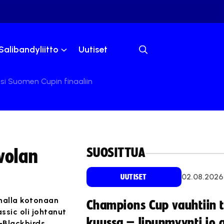
Salibandyliitto
Uutiset
tsi Suomen Cupin finaaliin
SUOSITTUA
volan
02.08.2026
UUTISET
amalla kotonaan
Champions Cup vauhtiin 
ssic oli johtanut
kuussa – lipunmyynti jo 
–Blackbirds.