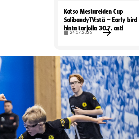
Katso Mestareiden Cup
SalibandyTV:stä – Early bird
hinta tarjolla 30.7. asti
24.07.2026