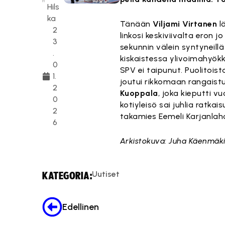
Hils
ka
Tänään
Viljami Virtanen
l
2
linkosi keskiviivalta eron j
3
sekunnin välein syntyneillä
.
kiskaistessa ylivoimahyök
0
SPV ei taipunut. Puolitoi
1.
joutui rikkomaan rangaist
2
Kuoppala
, joka kieputti v
0
kotiyleisö sai juhlia ratk
2
takamies Eemeli Karjanlah
6
Arkistokuva: Juha Käenmäk
Uutiset
KATEGORIA:
Edellinen