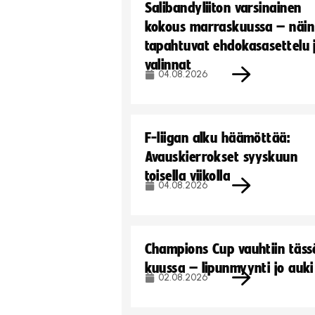
Salibandyliiton varsinainen
kokous marraskuussa – näin
tapahtuvat ehdokasasettelu 
valinnat
04.08.2026
F-liigan alku häämöttää:
Avauskierrokset syyskuun
toisella viikolla
04.08.2026
Champions Cup vauhtiin täss
kuussa – lipunmyynti jo auki
02.08.2026