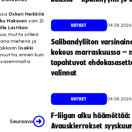
essa
Oskari Heikkilä
iku Hakasen
vain 21
04.08.2026
UUTISET
ille Lastikan
ua, mutta sitkeä
Salibandyliiton varsinain
pana miehenä ja
paikkaan
Iisakki
kokous marraskuussa – 
inuuttia, ennen kuin
ti vasemmalta
tapahtuvat ehdokasasette
valinnat
04.08.2026
UUTISET
F-liigan alku häämöttää:
Seuraava
Avauskierrokset syyskuu