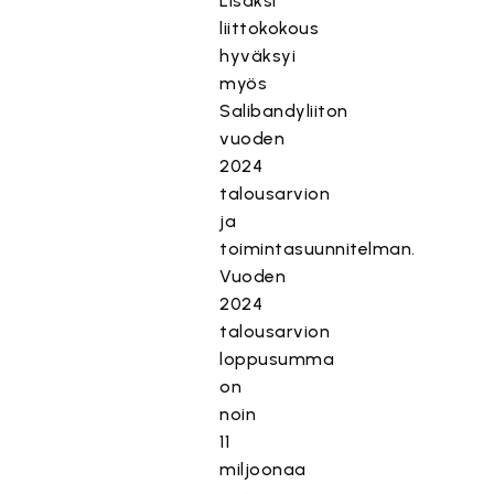
Lisäksi
liittokokous
hyväksyi
myös
Salibandyliiton
vuoden
2024
talousarvion
ja
toimintasuunnitelman.
Vuoden
2024
talousarvion
loppusumma
on
noin
11
miljoonaa