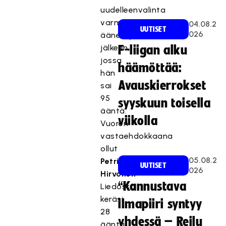
uudelleenvalinta
varmistui
04.08.2
UUTISET
026
äänestyksen
jälkeen,
F-liigan alku
jossa
häämöttää:
hän
Avauskierrokset
sai
95
syyskuun toisella
ääntä.
viikolla
Vuoren
vastaehdokkaana
ollut
05.08.2
Petri
UUTISET
026
Hirvonen
“Kannustava
Liedosta
keräsi
ilmapiiri syntyy
28
yhdessä – Reilu
ääntä.