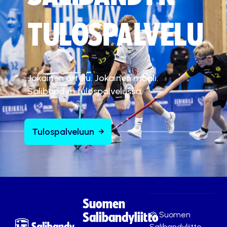
TULOSPALVELU
Jokainen ottelu. Jokainen maali.
Salibandyn tulospalvelussa.
Tulospalveluun
Suomen
© Suomen
Salibandyliitto
Salibandyliitto