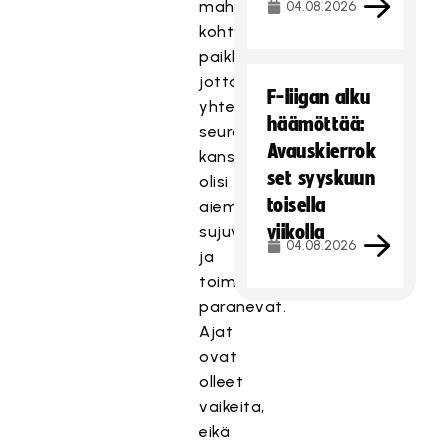
mahdollistaa
04.08.2026
kohtaamisen
paikkoja,
jotta
F-liigan alku
yhteistyö
häämöttää:
seurojen
Avauskierrok
kanssa
set syyskuun
olisi
toisella
aiempaa
viikolla
sujuvampaa
04.08.2026
ja
toimintaedellytykset
paranevat.
Ajat
ovat
olleet
vaikeita,
eikä