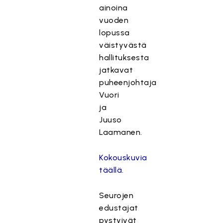
ainoina
vuoden
lopussa
väistyvästä
hallituksesta
jatkavat
puheenjohtaja
Vuori
ja
Juuso
Laamanen.
Kokouskuvia
täällä.
Seurojen
edustajat
pystyivät