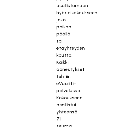
osallistumaan
hybridikokoukseen
joko
paikan
päällä
tai
etäyhteyden
kautta.
Kaikki
äänestykset
tehtiin
eVaali.fi-
palvelussa.
Kokoukseen
osallistui
yhteensä
71
seuraa