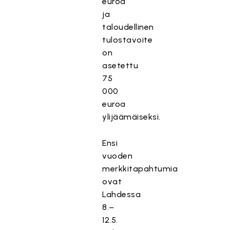
euroa
ja
taloudellinen
tulostavoite
on
asetettu
75
000
euroa
ylijäämäiseksi.
Ensi
vuoden
merkkitapahtumia
ovat
Lahdessa
8.–
12.5.