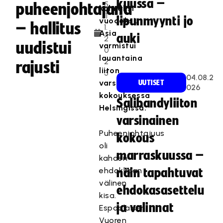
kuussa –
5
puheenjohtajana
kolmeksi
.1
lipunmyynti jo
vuodeksi.
– hallitus
1.
Asia
auki
2
uudistui
varmistui
0
lauantaina
2
rajusti
liiton
3
04.08.2
varsinaisessa
UUTISET
026
kokouksessa
Salibandyliiton
Helsingissä.
varsinainen
Puheenjohtajuus
kokous
oli
marraskuussa –
kahden
ehdokkaan
näin tapahtuvat
välinen
ehdokasasettelu
kisa.
ja valinnat
Espoolaisen
Vuoren