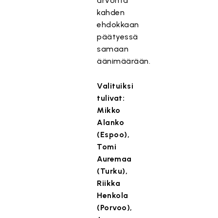
arvonta
kahden
ehdokkaan
päätyessä
samaan
äänimäärään.
Valituiksi
tulivat:
Mikko
Alanko
(Espoo),
Tomi
Auremaa
(Turku),
Riikka
Henkola
(Porvoo),