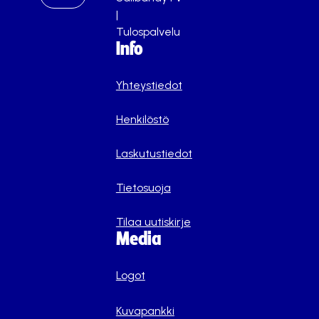
|
Tulospalvelu
Info
Yhteystiedot
Henkilöstö
Laskutustiedot
Tietosuoja
Tilaa uutiskirje
Media
Logot
Kuvapankki