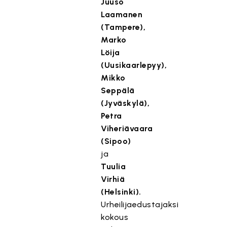
Juuso
Laamanen
(Tampere),
Marko
Löija
(Uusikaarlepyy),
Mikko
Seppälä
(Jyväskylä),
Petra
Viheriävaara
(Sipoo)
ja
Tuulia
Virhiä
(Helsinki).
Urheilijaedustajaksi
kokous