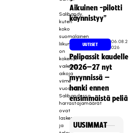
Aikuinen -pilotti
Salibandy,
käynnistyy”
kuten
koko
suomalainen
06.08.2
liikuntaelämä
UUTISET
026
on
Pelipassit kaudelle
kokenut
vaikeita
2026–27 nyt
aikoja
myynnissä –
viime
hanki ennen
vuosina.
Salibandyssa
ensimmäistä peliä
harrastajamäärät
ovat
laskeneet
UUSIMMAT
ja
talouden