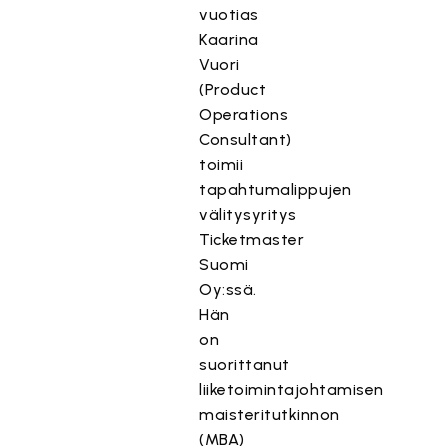
vuotias
Kaarina
Vuori
(Product
Operations
Consultant)
toimii
tapahtumalippujen
välitysyritys
Ticketmaster
Suomi
Oy:ssä.
Hän
on
suorittanut
liiketoimintajohtamisen
maisteritutkinnon
(MBA)