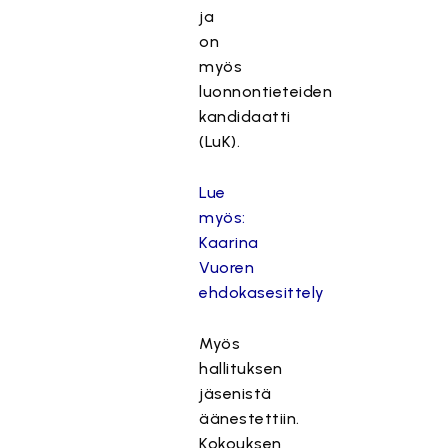
ja
on
myös
luonnontieteiden
kandidaatti
(LuK).
Lue
myös:
Kaarina
Vuoren
ehdokasesittely
Myös
hallituksen
jäsenistä
äänestettiin.
Kokouksen