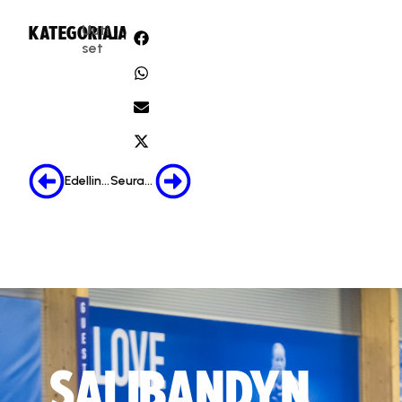
Uuti
KATEGORIA:
JAA:
set
Edellinen
Seuraava
SALIBANDYN