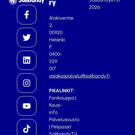
ry
2026
Alakiventie
2,
00920
Helsinki
P.
0400-
529
017
asiakaspalvelu@salibandy.fi
PIKALINKIT:
Fanikauppa
|
Kausi-
info
Palvelusivusto
|
Pelipassit
SalibandyTV