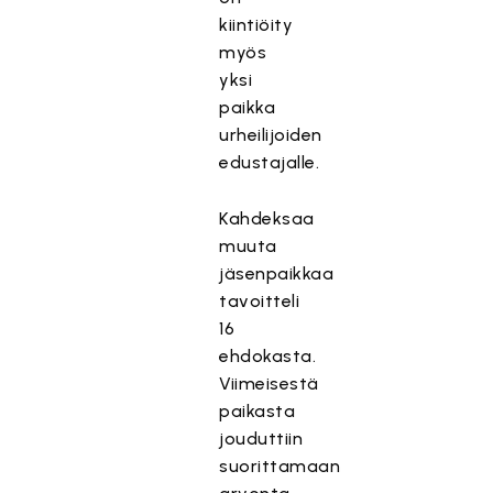
kiintiöity
myös
yksi
paikka
urheilijoiden
edustajalle.
Kahdeksaa
muuta
jäsenpaikkaa
tavoitteli
16
ehdokasta.
Viimeisestä
paikasta
jouduttiin
suorittamaan