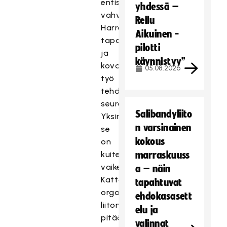
entistä
yhdessä –
vahvempi.
Reilu
Harrastaminen
Aikuinen -
tapahtuu,
pilotti
ja
käynnistyy”
kova
05.08.2026
työ
tehdään
seuroissa.
Salibandyliito
Yksin
n varsinainen
se
kokous
on
kuitenkin
marraskuuss
vaikeaa.
a – näin
Katto-
tapahtuvat
organisaationa
ehdokasasett
liiton
elu ja
pitää
valinnat