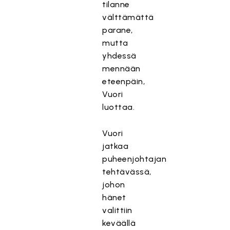
tilanne
välttämättä
parane,
mutta
yhdessä
mennään
eteenpäin,
Vuori
luottaa.
Vuori
jatkaa
puheenjohtajan
tehtävässä,
johon
hänet
valittiin
keväällä