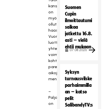
kanssa
Suomen
on
Cupin
myös
ilmoittautumi
ollut
saikaa
haasteita.
jatkettu 16.8.
Vuori
asti – vielä
luottaa
ehtii mukaan
yhteistyön
07.08.2026
voimaan
kohti
parempia
Syksyn
aikoja
turnausvilske
mentäessä.
parhaimmilla
–
an – katso
Paljon
pelit
on
SalibandyTV:s