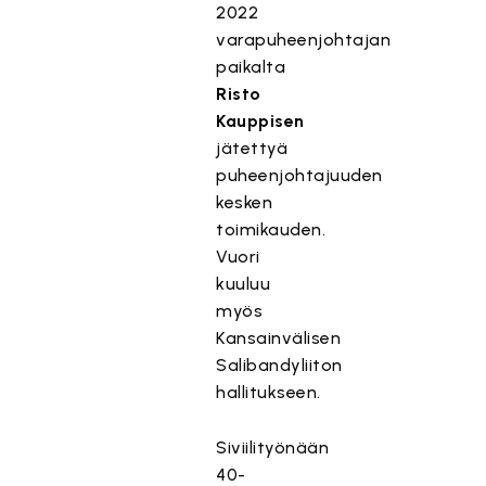
2022
varapuheenjohtajan
paikalta
Risto
Kauppisen
jätettyä
puheenjohtajuuden
kesken
toimikauden.
Vuori
kuuluu
myös
Kansainvälisen
Salibandyliiton
hallitukseen.
Siviilityönään
40-