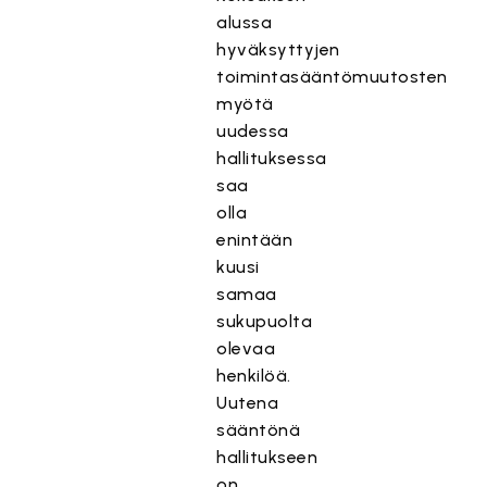
alussa
hyväksyttyjen
toimintasääntömuutosten
myötä
uudessa
hallituksessa
saa
olla
enintään
kuusi
samaa
sukupuolta
olevaa
henkilöä.
Uutena
sääntönä
hallitukseen
on