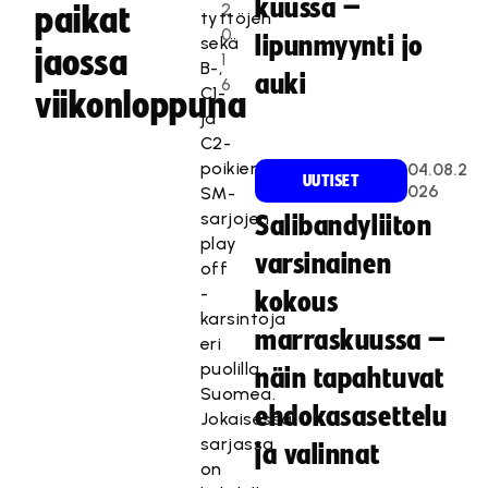
kuussa –
2
paikat
tyttöjen
0
lipunmyynti jo
sekä
jaossa
1
B-,
auki
6
C1-
viikonloppuna
ja
C2-
poikien
04.08.2
UUTISET
026
SM-
sarjojen
Salibandyliiton
play
varsinainen
off
-
kokous
karsintoja
marraskuussa –
eri
puolilla
näin tapahtuvat
Suomea.
ehdokasasettelu
Jokaisessa
sarjassa
ja valinnat
on