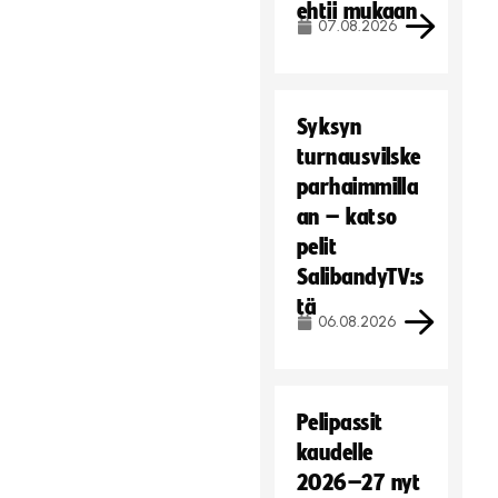
ehtii mukaan
07.08.2026
Syksyn
turnausvilske
parhaimmilla
an – katso
pelit
SalibandyTV:s
tä
06.08.2026
Pelipassit
kaudelle
2026–27 nyt