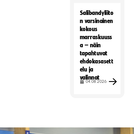
Salibandyliito
n varsinainen
kokous
marraskuuss
a – näin
tapahtuvat
ehdokasasett
elu ja
valinnat
04.08.2026