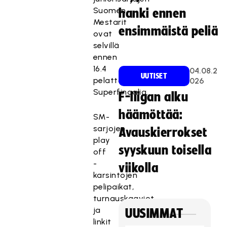
Suomen
hanki ennen
Mestarit
ensimmäistä peliä
ovat
selvillä
ennen
16.4
04.08.2
UUTISET
pelattavaa
026
Superfinaalia.
F-liigan alku
häämöttää:
SM-
sarjojen
Avauskierrokset
play
syyskuun toisella
off
-
viikolla
karsintojen
pelipaikat,
turnauskaaviot
ja
UUSIMMAT
linkit