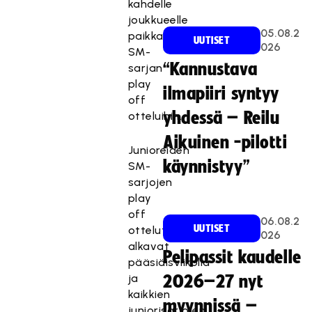
kahdelle
joukkueelle
05.08.2
paikka
UUTISET
026
SM-
“Kannustava
sarjan
play
ilmapiiri syntyy
off
yhdessä – Reilu
otteluihin.
Aikuinen -pilotti
Junioreiden
käynnistyy”
SM-
sarjojen
play
off
06.08.2
UUTISET
ottelut
026
alkavat
Pelipassit kaudelle
pääsiäisviikolla
ja
2026–27 nyt
kaikkien
myynnissä –
juniorisarjojen