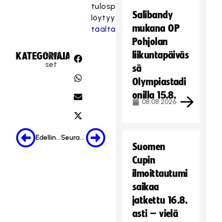
tulospalveluun
Salibandy
löytyy
mukana OP
täältä
.
Pohjolan
Uuti
liikuntapäiväs
KATEGORIA:
JAA:
set
sä
Olympiastadi
onilla 15.8.
08.08.2026
Edellinen
Seuraava
Suomen
Cupin
ilmoittautumi
saikaa
jatkettu 16.8.
asti – vielä