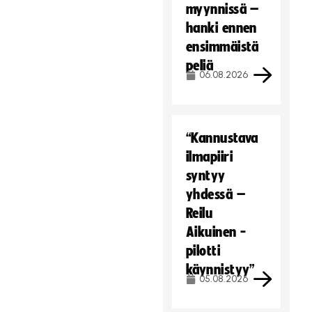
myynnissä –
hanki ennen
ensimmäistä
peliä
06.08.2026
“Kannustava
ilmapiiri
syntyy
yhdessä –
Reilu
Aikuinen -
pilotti
käynnistyy”
05.08.2026