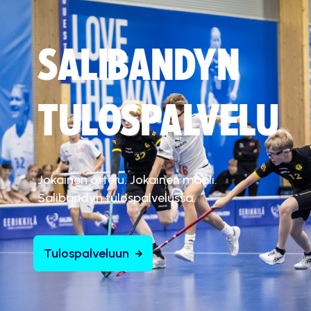
SALIBANDYN
TULOSPALVELU
Jokainen ottelu. Jokainen maali.
Salibandyn tulospalvelussa.
Tulospalveluun