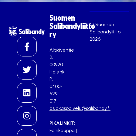
Suomen
© Suomen
Salibandyliitto
Salibandyliitto
ry
2026
Alakiventie
2,
00920
Helsinki
P.
0400-
529
017
asiakaspalvelu@salibandy.fi
PIKALINKIT:
Fanikauppa
|