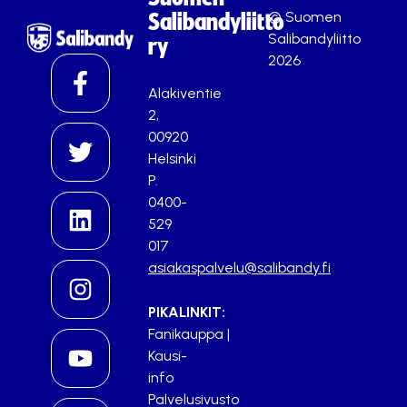
© Suomen
Salibandyliitto
Salibandyliitto
ry
2026
Alakiventie
2,
00920
Helsinki
P.
0400-
529
017
asiakaspalvelu@salibandy.fi
PIKALINKIT:
Fanikauppa
|
Kausi-
info
Palvelusivusto