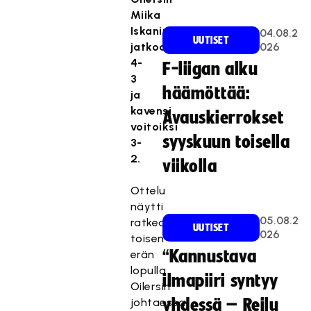
Miika
Iskaniuksen
04.08.2
UUTISET
jatkoaikamaalilla
026
4-
F-liigan alku
3
häämöttää:
ja
kavensi
Avauskierrokset
voitoiksi
syyskuun toisella
3-
2.
viikolla
Ottelu
näytti
05.08.2
ratkeavan
UUTISET
026
toisen
“Kannustava
erän
lopulla
ilmapiiri syntyy
Oilersin
johtaessa
yhdessä – Reilu