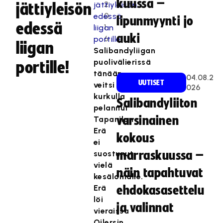
kuussa –
2
jättiyleisön
0
lipunmyynti jo
edessä
1
auki
6
liigan
Salibandyliigan
puolivälierissä
portille!
tänään
04.08.2
UUTISET
veitsi
026
kurkulla
Salibandyliiton
pelannut
varsinainen
Tapanilan
Erä
kokous
ei
suostunut
marraskuussa –
vielä
näin tapahtuvat
kesälomalle.
Erä
ehdokasasettelu
löi
ja valinnat
vieraissa
Oilersin