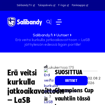
SalibandyTV
Tulospalvelu
F-liiga
Fanikauppa
Salibandy.fi
Uutiset
Erä veitsi kurkulla jatkoaikavoittoon – LaSB
jättiyleisön edessä liigan portille!
Lukukertoja:
175
Erä veitsi
SUOSITTUA
1
02.08.2
kurkulla
7
UUTISET
026
.
jatkoaikavoittoon
Champions Cup
0
3
vauhtiin tässä
– LaSB
.