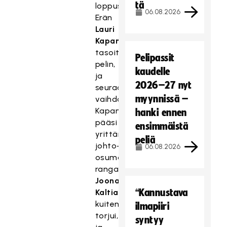
tä
loppusummeria
06.08.2026
Erän
Lauri
Kapanen
tasoitti
Pelipassit
pelin,
kaudelle
ja
2026–27 nyt
seuraavassa
myynnissä –
vaihdossa
Kapanen
hanki ennen
pääsi
ensimmäistä
yrittämään
peliä
johto-
06.08.2026
osumaa
rangaistuslaukauksesta.
Joonas
“Kannustava
Kaltiainen
kuitenkin
ilmapiiri
torjui,
syntyy