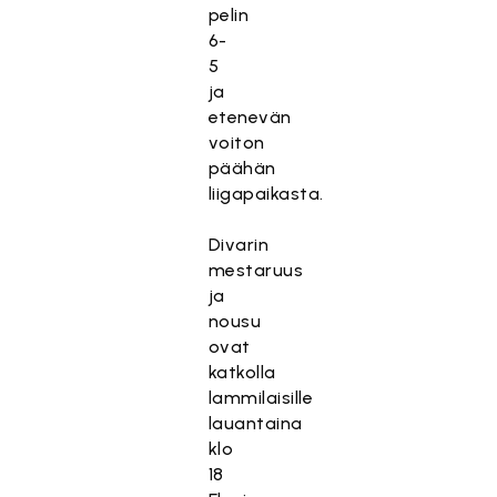
pelin
6-
5
ja
etenevän
voiton
päähän
liigapaikasta.
Divarin
mestaruus
ja
nousu
ovat
katkolla
lammilaisille
lauantaina
klo
18