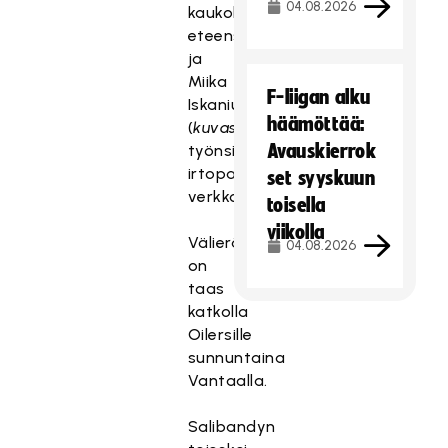
04.08.2026
kaukolaukauksen
eteensä
ja
Miika
F-liigan alku
Iskanius
häämöttää:
(
kuvassa
)
Avauskierrok
työnsi
irtopallon
set syyskuun
verkkoon.
toisella
viikolla
Välieräpaikka
04.08.2026
on
taas
katkolla
Oilersille
sunnuntaina
Vantaalla.
Salibandyn