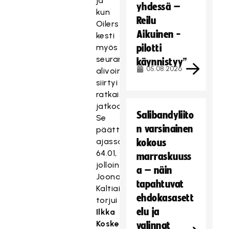
ja
yhdessä –
kun
Reilu
Oilers
Aikuinen -
kesti
myös
pilotti
seuranneen
käynnistyy”
05.08.2026
alivoiman,
siirtyi
ratkaisu
jatkoajalle.
Salibandyliito
Se
n varsinainen
päättyi
ajassa
kokous
64.01,
marraskuuss
jolloin
a – näin
Joonas
tapahtuvat
Kaltiainen
ehdokasasett
torjui
elu ja
Ilkka
Kosken
valinnat