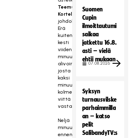
Teemu
Suomen
Kortelaisen
Cupin
johdolla
ilmoittautumi
Erä
saikaa
kuitenkin
jatkettu 16.8.
kesti
viiden
asti – vielä
minuutin
ehtii mukaan
alivoiman,
07.08.2026
josta
kaksi
minuuttia
Syksyn
kolmella
viittä
turnausvilske
vastaan.
parhaimmilla
an – katso
Neljä
pelit
minuuttia
SalibandyTV:s
ennen