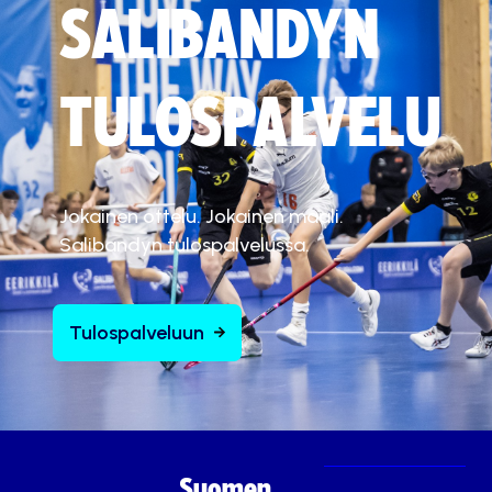
SALIBANDYN
TULOSPALVELU
Jokainen ottelu. Jokainen maali.
Salibandyn tulospalvelussa.
Tulospalveluun
Suomen