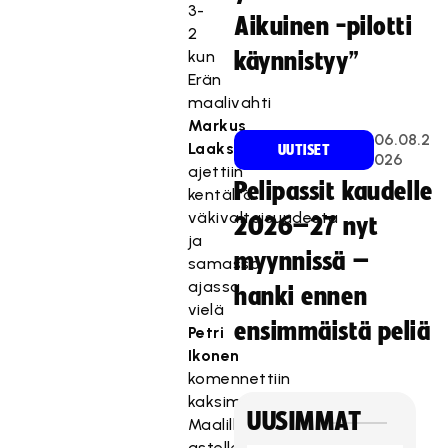
3-
Aikuinen -pilotti
2
kun
käynnistyy”
Erän
maalivahti
Markus
06.08.2
Laakso
UUTISET
026
ajettiin
Pelipassit kaudelle
kentältä
väkivaltaisuudesta
2026–27 nyt
ja
myynnissä –
samassa
ajassa
hanki ennen
vielä
ensimmäistä peliä
Petri
Ikonen
komennettiin
kaksiminuuttiselle.
UUSIMMAT
Maalille
astelleen