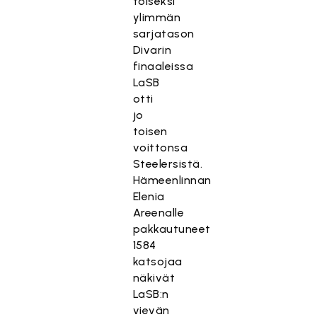
toiseksi
ylimmän
sarjatason
Divarin
finaaleissa
LaSB
otti
jo
toisen
voittonsa
Steelersistä.
Hämeenlinnan
Elenia
Areenalle
pakkautuneet
1584
katsojaa
näkivät
LaSB:n
vievän