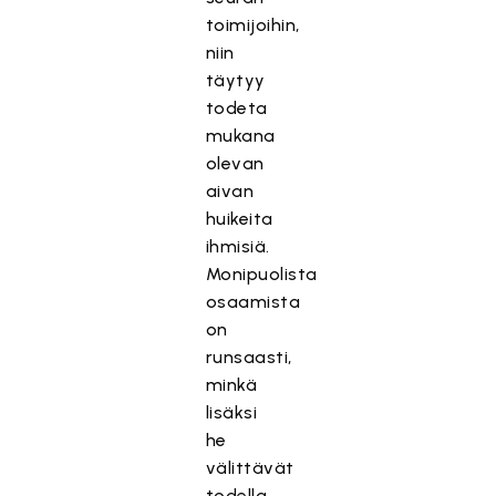
toimijoihin,
niin
täytyy
todeta
mukana
olevan
aivan
huikeita
ihmisiä.
Monipuolista
osaamista
on
runsaasti,
minkä
lisäksi
he
välittävät
todella