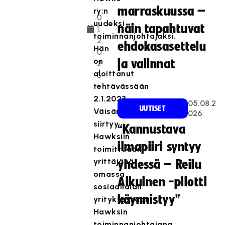
.
marraskuussa –
ry:n
0
uudeksi
näin tapahtuvat
1.
toiminnanjohtajaksi.
2
ehdokasasettelu
Hän
0
on
ja valinnat
2
aloittanut
3
tehtävässään
2.1.2023.
05.08.2
UUTISET
Väisänen
026
siirtyy
“Kannustava
Hawksiin
ilmapiiri syntyy
toimittuaan
yrittäjänä
yhdessä – Reilu
omassa
Aikuinen -pilotti
sosiaalialan
käynnistyy”
yrityksessään.
Hawksin
toiminnanjohtajana