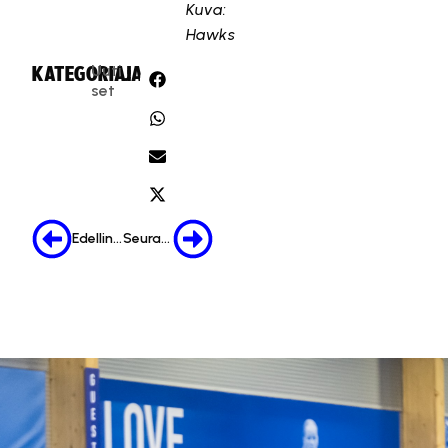
Kuva:
Hawks
Uuti
KATEGORIA:
JAA:
set
Edellinen
Seuraava