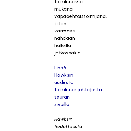
toiminnassa
mukana
vapaaehtoistoimijana,
joten
varmasti
nähdään
halleilla
jatkossakin.
Lisää
Hawksin
uudesta
toiminnanjohtajasta
seuran
sivuilla
Hawksin
tiedotteesta