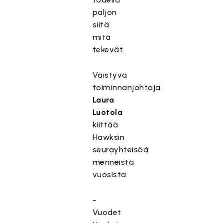
paljon
siitä
mitä
tekevät.
Väistyvä
toiminnanjohtaja
Laura
Luotola
kiittää
Hawksin
seurayhteisöä
menneistä
vuosista.
-
Vuodet