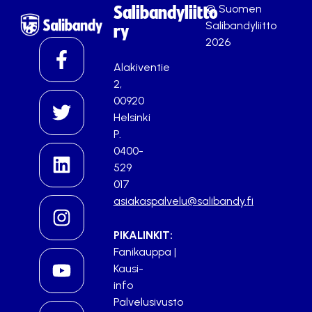
© Suomen
Salibandyliitto
Salibandyliitto
ry
2026
Alakiventie
2,
00920
Helsinki
P.
0400-
529
017
asiakaspalvelu@salibandy.fi
PIKALINKIT:
Fanikauppa
|
Kausi-
info
Palvelusivusto