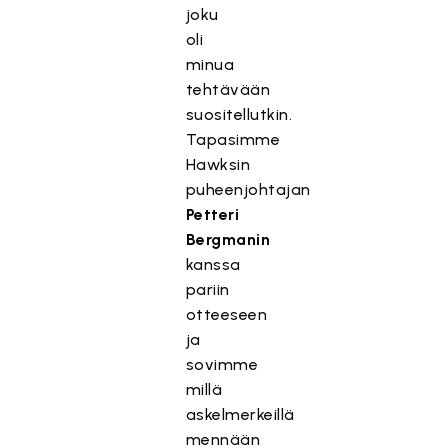
joku
oli
minua
tehtävään
suositellutkin.
Tapasimme
Hawksin
puheenjohtajan
Petteri
Bergmanin
kanssa
pariin
otteeseen
ja
sovimme
millä
askelmerkeillä
mennään