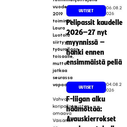
vuodesta
06.08.2
UUTISET
026
2019
toiminut
Pelipassit kaudelle
Laura
2026–27 nyt
Luotola
myynnissä –
siirtyy
työurallaan
hanki ennen
toisaalle,
ensimmäistä peliä
mutta
jatkaa
seurassa
04.08.2
vapaaehtoistoimijana.
UUTISET
026
F-liigan alku
Vahvan
koripallotaustan
häämöttää:
omaava
Avauskierrokset
Väisänen