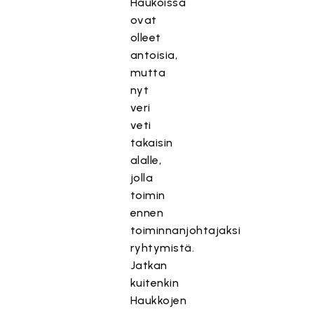
Haukoissa
ovat
olleet
antoisia,
mutta
nyt
veri
veti
takaisin
alalle,
jolla
toimin
ennen
toiminnanjohtajaksi
ryhtymistä.
Jatkan
kuitenkin
Haukkojen