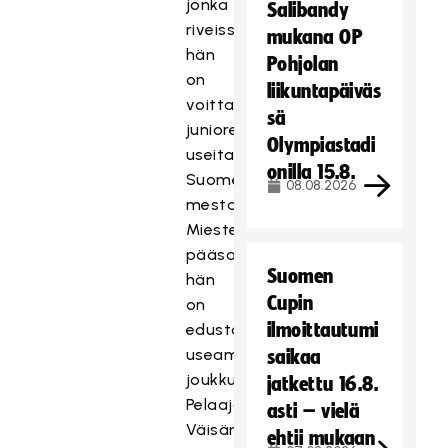
jonka
Salibandy
riveissä
mukana OP
hän
Pohjolan
on
liikuntapäiväs
voittanut
sä
junioreissa
Olympiastadi
useita
onilla 15.8.
Suomen
08.08.2026
mestaruuksia.
Miesten
pääsarjatasolla
Suomen
hän
Cupin
on
ilmoittautumi
edustanut
useampia
saikaa
joukkueita.
jatkettu 16.8.
Pelaajauransa
asti – vielä
Väisänen
ehtii mukaan