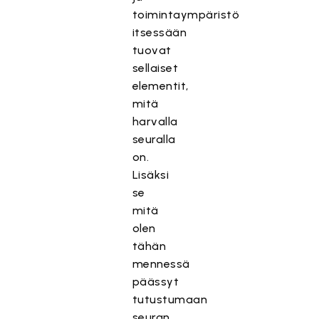
toimintaympäristö
itsessään
tuovat
sellaiset
elementit,
mitä
harvalla
seuralla
on.
Lisäksi
se
mitä
olen
tähän
mennessä
päässyt
tutustumaan
seuran