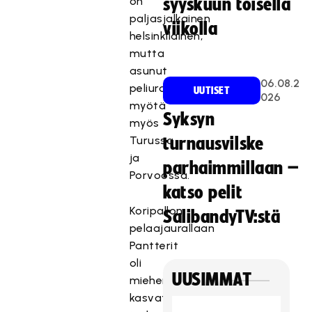
on
syyskuun toisella
paljasjalkainen
viikolla
helsinkiläinen,
mutta
asunut
06.08.2
peliuransa
UUTISET
026
myötä
Syksyn
myös
Turussa
turnausvilske
ja
parhaimmillaan –
Porvoossa.
katso pelit
Koripallon
SalibandyTV:stä
pelaajaurallaan
Pantterit
oli
UUSIMMAT
miehen
kasvattajaseura,