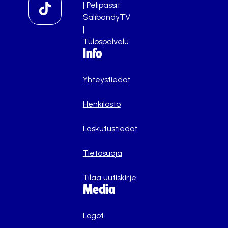
|
Pelipassit
SalibandyTV
|
Tulospalvelu
Info
Yhteystiedot
Henkilöstö
Laskutustiedot
Tietosuoja
Tilaa uutiskirje
Media
Logot