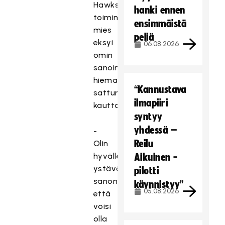
Hawksin
hanki ennen
toiminnanjohtajaksi
ensimmäistä
mies
peliä
eksyi
06.08.2026
omin
sanoin
hieman
“Kannustava
sattuman
ilmapiiri
kautta.
syntyy
yhdessä –
-
Reilu
Olin
hyvälle
Aikuinen -
ystävälleni
pilotti
sanonut,
käynnistyy”
05.08.2026
että
voisi
olla