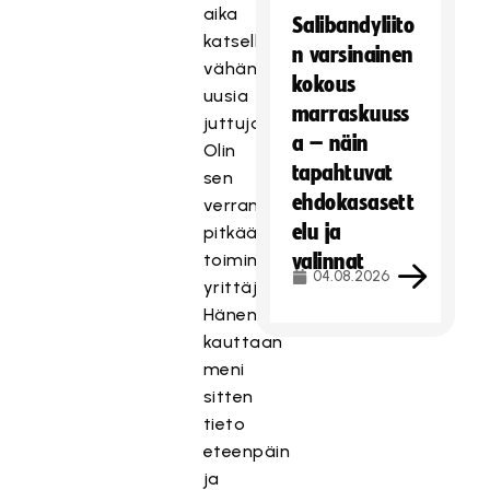
aika
Salibandyliito
katsella
n varsinainen
vähän
kokous
uusia
marraskuuss
juttuja.
a – näin
Olin
tapahtuvat
sen
ehdokasasett
verran
elu ja
pitkään
toiminut
valinnat
04.08.2026
yrittäjänä.
Hänen
kauttaan
meni
sitten
tieto
eteenpäin
ja