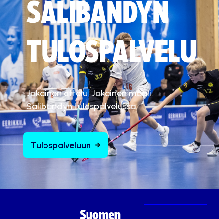
SALIBANDYN
TULOSPALVELU
Jokainen ottelu. Jokainen maali.
Salibandyn tulospalvelussa.
Tulospalveluun
Suomen