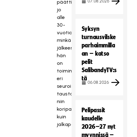
07.08.2026
päätti
jo
alle
30-
Syksyn
vuotiaana,
turnausvilske
minkä
parhaimmilla
jälkeen
an – katso
hän
pelit
on
SalibandyTV:s
toiminut
tä
eri
06.08.2026
seuroissa
taustatehtävissä
niin
koripallossa
Pelipassit
kuin
kaudelle
jalkapallossakin.
2026–27 nyt
myynnissä –