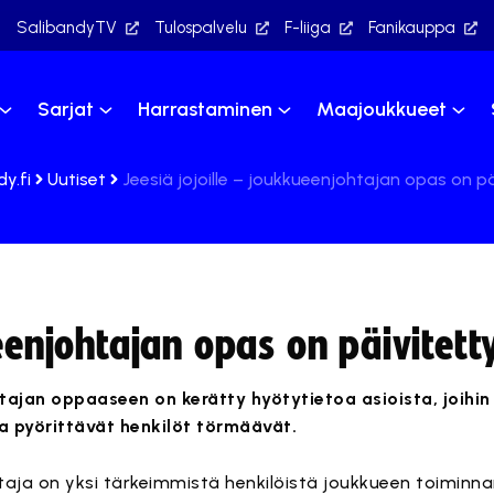
SalibandyTV
Tulospalvelu
F-liiga
Fanikauppa
Sarjat
Harrastaminen
Maajoukkueet
y.fi
Uutiset
Jeesiä jojoille – joukkueenjohtajan opas on pä
ueenjohtajan opas on päivitett
ajan oppaaseen on kerätty hyötytietoa asioista, joihin
a pyörittävät henkilöt törmäävät.
aja on yksi tärkeimmistä henkilöistä joukkueen toiminna