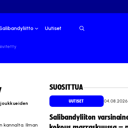
Salibandyliitto
Uutiset
ivitetty
SUOSITTUA
y
04.08.2026
UUTISET
 joukkueiden
Salibandyliiton varsinain
n kannalta. Ilman
kokous marraskuussa – 