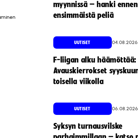
myynnissä – hanki ennen
ensimmäistä peliä
taminen
04.08.2026
UUTISET
F-liigan alku häämöttää:
Avauskierrokset syyskuu
toisella viikolla
06.08.2026
UUTISET
Syksyn turnausvilske
parhaimmillaan – katso p