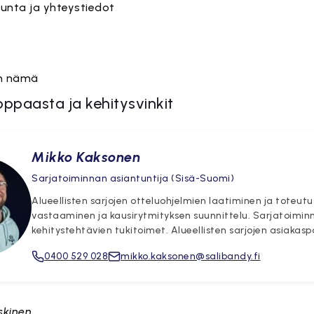
kunta ja yhteystiedot
in nämä
oppaasta ja kehitysvinkit
Mikko Kaksonen
Sarjatoiminnan asiantuntija (Sisä-Suomi)
Alueellisten sarjojen otteluohjelmien laatiminen ja toteutu
vastaaminen ja kausirytmityksen suunnittelu. Sarjatoimin
kehitystehtävien tukitoimet. Alueellisten sarjojen asiakasp
0400 529 028
mikko.kaksonen@salibandy.fi
skinen