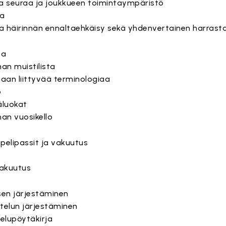
a seuraa ja joukkueen toimintaympäristö
ta
a häirinnän ennaltaehkäisy sekä yhdenvertainen harras
ta
nan muistilista
taan liittyvää terminologiaa
o
äluokat
nan vuosikello
, pelipassit ja vakuutus
vakuutus
sen järjestäminen
ttelun järjestäminen
elupöytäkirja