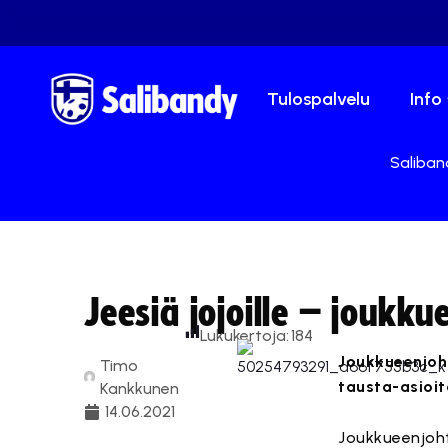
Tulospalvelu
Info
Saliband
Jeesiä jojoille – joukk
Lukukertoja:
184
Joukkueenjoht
Timo
tausta-asioit
Kankkunen
14.06.2021
Joukkueenjoht