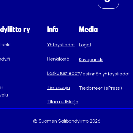
yliitto ry
Info
Media
lsinki
Yhteystiedot
Logot
dy.fi
Henkilöstö
Kuvapankki
Laskutustiedot
Viestinnän yhteystiedot
Tietosuoja
it
Tiedotteet (ePressi)
velu
Tilaa uutiskirje
© Suomen Salibandyliitto 2026