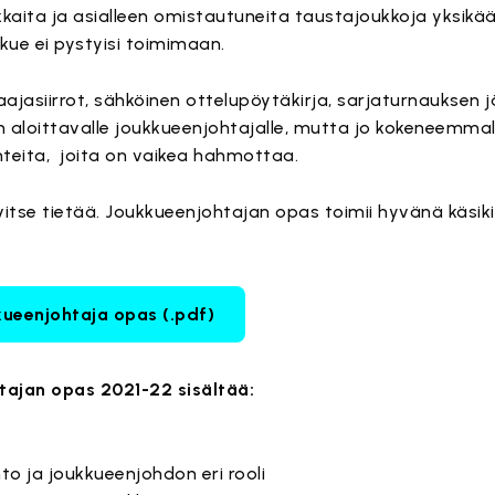
okkaita ja asialleen omistautuneita taustajoukkoja yksikä
kue ei pystyisi toimimaan.
laajasiirrot, sähköinen ottelupöytäkirja, sarjaturnauksen 
aloittavalle joukkueenjohtajalle, mutta jo kokeneemmall
anteita, joita on vaikea hahmottaa.
vitse tietää. Joukkueenjohtajan opas toimii hyvänä käsiki
kueenjohtaja opas (.pdf)
tajan opas 2021-22 sisältää:
to ja joukkueenjohdon eri rooli