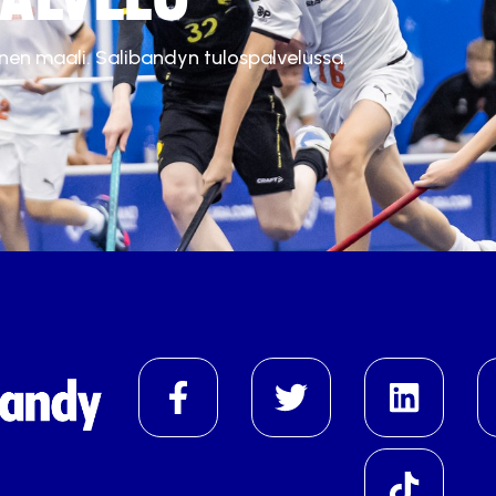
inen maali. Salibandyn tulospalvelussa.