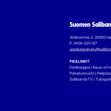
Suomen Saliband
Alakiventie 2, 00920 He
P. 0400-529 017
asiakaspalvelu@saliban
PIKALINKIT:
Fanikauppa
|
Kausi-info
Palvelusivusto
|
Pelipass
SalibandyTV
|
Tulospal