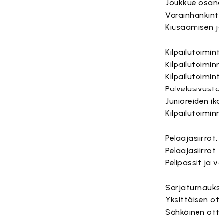
Joukkue osan
Varainhankin
Kiusaamisen j
Kilpailutoimin
Kilpailutoimin
Kilpailutoimin
Palvelusivust
Junioreiden ik
Kilpailutoimin
Pelaajasiirrot
Pelaajasiirrot
Pelipassit ja 
Sarjaturnauk
Yksittäisen o
Sähköinen ott