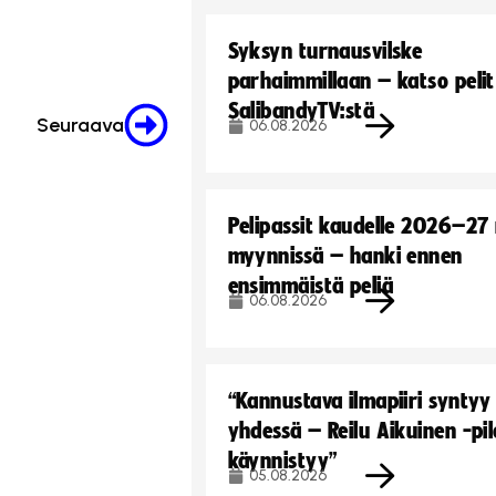
Syksyn turnausvilske
parhaimmillaan – katso pelit
SalibandyTV:stä
Seuraava
06.08.2026
Pelipassit kaudelle 2026–27
myynnissä – hanki ennen
ensimmäistä peliä
06.08.2026
“Kannustava ilmapiiri syntyy
yhdessä – Reilu Aikuinen -pil
käynnistyy”
05.08.2026