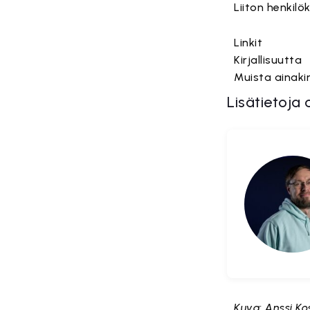
Liiton henkilö
Linkit
Kirjallisuutta
Muista ainak
Lisätietoja 
Kuva: Anssi Ko