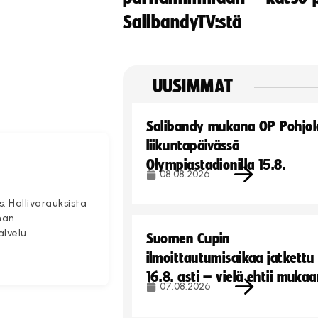
SalibandyTV:stä
UUSIMMAT
Salibandy mukana OP Pohjol
liikuntapäivässä
Olympiastadionilla 15.8.
08.08.2026
s. Hallivarauksista
nan
alvelu.
Suomen Cupin
ilmoittautumisaikaa jatkettu
16.8. asti – vielä ehtii muka
07.08.2026