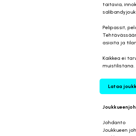
taitavia, inn
salibandyjouk
Pelipassit, pe
Tehtävässään 
asioita ja til
Kaikkea ei tar
muistilistana.
Lataa jouk
Joukkueenjoh
Johdanto
Joukkueen joh