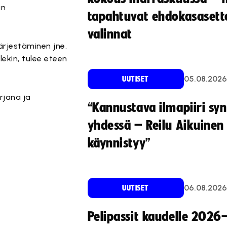
än
tapahtuvat ehdokasasette
valinnat
järjestäminen jne.
ekin, tulee eteen
05.08.2026
UUTISET
rjana ja
“Kannustava ilmapiiri sy
yhdessä – Reilu Aikuinen 
käynnistyy”
06.08.2026
UUTISET
Pelipassit kaudelle 2026