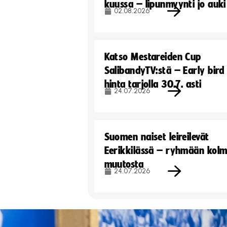
kuussa – lipunmyynti jo auki
02.08.2026
Katso Mestareiden Cup
SalibandyTV:stä – Early bird
hinta tarjolla 30.7. asti
24.07.2026
Suomen naiset leireilevät
Eerikkilässä – ryhmään kol
muutosta
24.07.2026