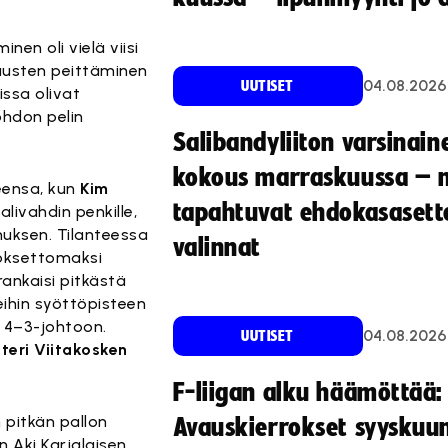
en oli vielä viisi
kausten peittäminen
04.08.2026
UUTISET
issa olivat
ohdon pelin
Salibandyliiton varsinain
kokous marraskuussa – 
eensa, kun
Kim
tapahtuvat ehdokasasette
livahdin penkille,
uksen. Tilanteessa
valinnat
loksettomaksi
rankaisi pitkästä
eihin syöttöpisteen
 4–3-johtoon.
04.08.2026
UUTISET
teri Viitakosken
F-liigan alku häämöttää:
pitkän pallon
Avauskierrokset syyskuu
n Aki Karjalaisen