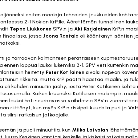
neljänneksi eniten maaleja tehneiden joukkueiden kohtaamin
lanteessa 2-1 Nokian KrP:lle. Äärettömän tunnollinen lau
hdit
Teppo Liukkonen
SPV:n ja
Aki Karjalainen
KrP:n maal
 finaalissa, jossa
Joona Rantala
oli kääntänyt isäntien j
matkaksi.
äytti jo tarraavan kolmanteen perättäiseen cupmestaruut
 ennen loppua laukoi lukemiksi 3-1. SPV veti kuitenkin maa
tilanteisiin heitetty
Peter Kotilainen
sivalsi nopean kavenn
ttunut rikkeitä, mutta KrP päätti haastaa maalin, ja tu
oli kahden minuutin jäähy, josta Peter Kotilainen kohta 
itusosumalla. Kaiken kruunuksi Kotilaisen molempiin maal
nen
laukoi heti seuraavassa vaihdossa SPV:n vuorostaan
aan riittänyt, kun myös KrP:n riskipeli kuudella puri ja
Valt
 siirsi ratkaisun jatkoajalle.
tsemän ja puoli minuuttia, kun
Miika Latvalan
lähettämän 
uuso Keskinen kanttasi keskelle ja kiskaisi ratkaisupallo