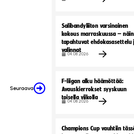
Salibandyliiton varsinainen
kokous marraskuussa – näin
tapahtuvat ehdokasasettelu 
valinnat
04.08.2026
F-liigan alku häämöttää:
Seuraava
Avauskierrokset syyskuun
toisella viikolla
04.08.2026
Champions Cup vauhtiin täss