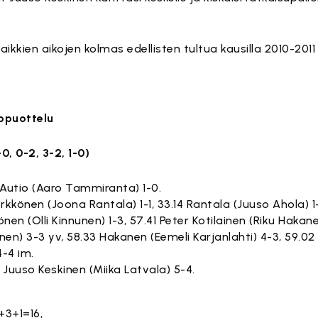
aikkien aikojen kolmas edellisten tultua kausilla 2010-2011
ppuottelu
0, 0-2, 3-2, 1-0)
 Autio (Aaro Tammiranta) 1-0.
yrkkönen (Joona Rantala) 1-1, 33.14 Rantala (Juuso Ahola) 1
önen (Olli Kinnunen) 1-3, 57.41 Peter Kotilainen (Riku Hakane
nen) 3-3 yv, 58.33 Hakanen (Eemeli Karjanlahti) 4-3, 59.02 
4-4 im.
 Juuso Keskinen (Miika Latvala) 5-4.
+3+1=16,