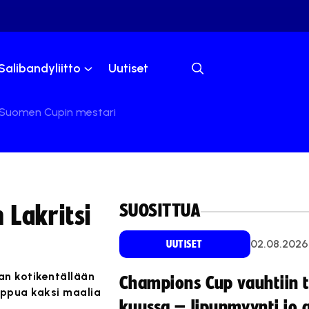
Salibandyliitto
Uutiset
i Suomen Cupin mestari
SUOSITTUA
 Lakritsi
02.08.2026
UUTISET
an kotikentällään
Champions Cup vauhtiin 
loppua kaksi maalia
kuussa – lipunmyynti jo 