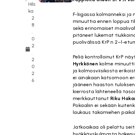
Hils
ka
F-liigassa kolmanneksi ja 
2
minuuttia ennen loppua ti
8
sekä erinomaiset maaliva
.
pitäneet lukemat tiukkoina
0
puolivälissä KrP:n 2–1-etu
2
.
Peliä kontrolloinut KrP n
2
Hyrkkönen
kolme minuuttia
0
ja kolmosviisikosta erikois
2
ei ainakaan katsomoon ero
6
jääneen haaston tuloksena 
kierrosta lähteneellä taso
merkkauttanut
Riku Haka
Pokaaliin ei sekään kuitenk
laukaus takamiehen paikalta
Jatkoaikaa oli pelattu sei
hyökkäyskulmasta hakenut J