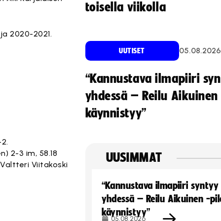
toisella viikolla
 ja 2020-2021.
05.08.2026
UUTISET
“Kannustava ilmapiiri sy
yhdessä – Reilu Aikuinen 
käynnistyy”
-2.
n) 2-3 im, 58.18
UUSIMMAT
Valtteri Viitakoski
“Kannustava ilmapiiri syntyy
yhdessä – Reilu Aikuinen -pil
käynnistyy”
05.08.2026