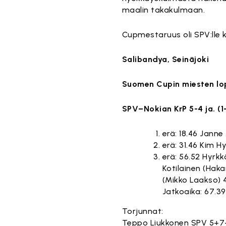
maalin takakulmaan.
Cupmestaruus oli SPV:lle k
Salibandya, Seinäjoki
Suomen Cupin miesten lo
SPV–Nokian KrP 5-4 ja. (1-
erä: 18.46 Janne
erä: 31.46 Kim H
erä: 56.52 Hyrkk
Kotilainen (Haka
(Mikko Laakso) 
Jatkoaika: 67.39
Torjunnat:
Teppo Liukkonen SPV 5+7