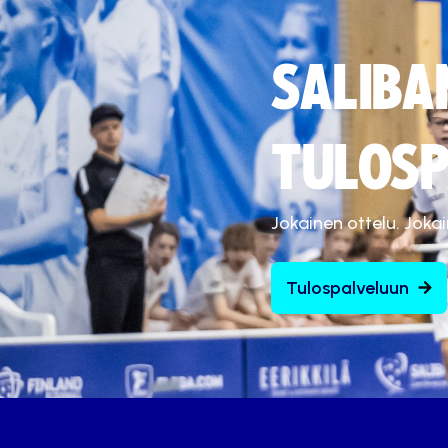
SALIBA
TULOSP
Jokainen ottelu. Joka
Tulospalveluun