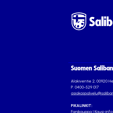
Suomen Saliband
Alakiventie 2, 00920 He
P. 0400-529 017
asiakaspalvelu@saliban
PIKALINKIT:
Fanikauppa
|
Kausi-info