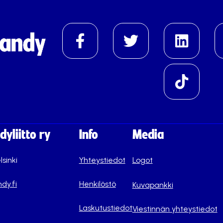
yliitto ry
Info
Media
lsinki
Yhteystiedot
Logot
dy.fi
Henkilöstö
Kuvapankki
Laskutustiedot
Viestinnän yhteystiedot