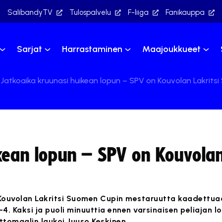
SalibandyTV
Tulospalvelu
F-liiga
Fanikauppa
Sarjat
Harrastaminen
Maajoukkueet
Jatkoaika kruunasi huikean lopun – SPV on Kouvolan Lakrits
kean lopun – SPV on Kouvolan
ii Kouvolan Lakritsi Suomen Cupin mestaruutta kaadettua
-4. Kaksi ja puoli minuuttia ennen varsinaisen peliajan 
ittomaalin laukoi Juuso Keskinen.