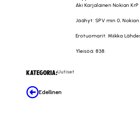
Aki Karjalainen Nokian KrP
Jäähyt: SPV min 0, Nokian
Erotuomarit: Miikka Lähde
Yleisöä: 838.
Uutiset
KATEGORIA:
Edellinen