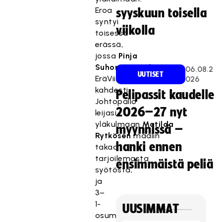
Eroa
syyskuun toisella
syntyi
viikolla
toisessa
erässä,
jossa
Pinja
Suhonen
maalasi
06.08.2
UUTISET
EräViikingeille
026
kahdesti.
Pelipassit kaudelle
Johtopallo
2026–27 nyt
leijasi
yläkulmaan
Matilda
myynnissä –
Rytkösen
maalin
hanki ennen
takaa
tarjoilemasta
ensimmäistä peliä
syötöstä,
ja
3–
1-
UUSIMMAT
osuman