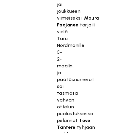
jäi
joukkueen
viimeiseksi.
Maura
Paajanen
tarjoili
vielä
Taru
Nordmanille
5–
2-
maalin,
ja
päätösnumerot
sai
täsmätä
vahvan
ottelun
puolustuksessa
pelannut
Tove
Tantere
tyhjään