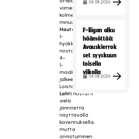
ottelun
04.08.2026
viimeisillä
kolmella
minuutilla.
Elina
Hautojärven
2–
F-liigan alku
1-
häämöttää:
hyökkäyksestä
Avauskierrok
nostaman
set syyskuun
4–
toisella
1-
viikolla
maalin
04.08.2026
jälkeen
Loiston
Tuulia
Lahti
nostatti
vielä
jännitettä
näyttävällä
kavennuksella,
mutta
onnistuminen