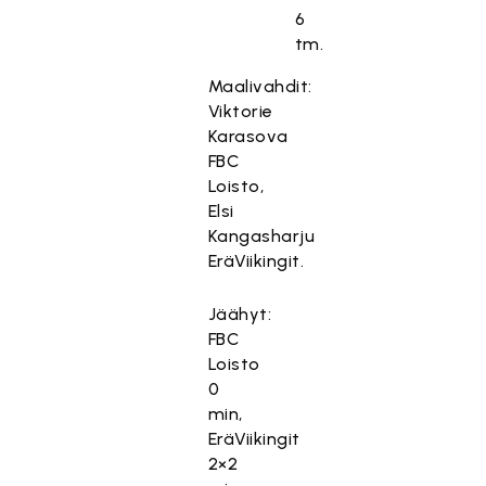
6
tm.
Maalivahdit:
Viktorie
Karasova
FBC
Loisto,
Elsi
Kangasharju
EräViikingit.
Jäähyt:
FBC
Loisto
0
min,
EräViikingit
2×2