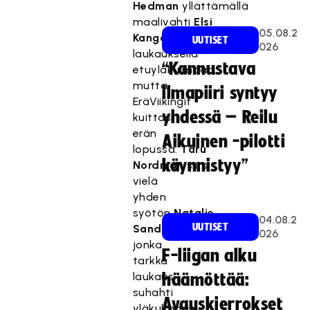
Hedman
yllättämällä
maalivahti
Elsi
05.08.2
Kangasharjun
nopealla
UUTISET
026
laukauksella
“Kannustava
etuyläkulmaan,
mutta
ilmapiiri syntyy
EräViikingit
yhdessä – Reilu
kuittasi
erän
Aikuinen -pilotti
lopussa.
Taru
käynnistyy”
Nordman
siirsi
vielä
yhden
syötön
Natalie
04.08.2
UUTISET
Sandströmille
,
026
jonka
F-liigan alku
tarkka
laukaus
häämöttää:
suhahti
Avauskierrokset
yläkulmaan.