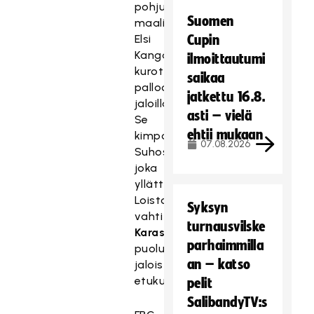
pohjusti
Suomen
maalivahti
Elsi
Cupin
Kangasharju
ilmoittautumi
kurottamalla
saikaa
palloon
jatkettu 16.8.
jaloillaan.
asti – vielä
Se
ehtii mukaan
kimposi
07.08.2026
Suhoselle,
joka
yllätti
Loisto-
Syksyn
vahti
Viktorie
turnausvilske
Karasovan
laukauksella
parhaimmilla
puolustajan
an – katso
jaloista
etukulmaan.
pelit
SalibandyTV:s