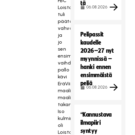
FBC
tä
Loisto
06.08.2026
tuli
päätöserään
vahvasti,
Pelipassit
ja
jo
kaudelle
sen
2026–27 nyt
ensimmäisessä
myynnissä –
vaihdossa
hanki ennen
pallo
ensimmäistä
kävi
peliä
EräViikinkien
06.08.2026
maaliviivalla
maalivahdin
takana.
Iso
“Kannustava
kulminaatiopiste
ilmapiiri
oli
syntyy
Loistolle