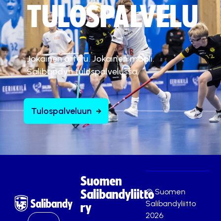
TULOSPALVELU
Jokainen ottelu. Jokainen maali.
Salibandyn tulospalvelussa.
Tulospalveluun
Suomen
© Suomen
Salibandyliitto
Salibandyliitto
ry
2026