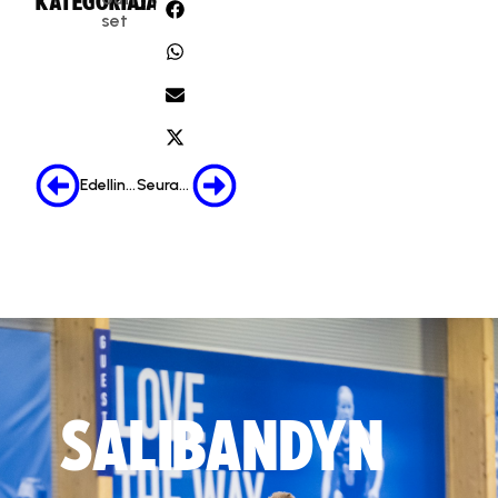
KATEGORIA:
JAA:
set
Edellinen
Seuraava
SALIBANDYN