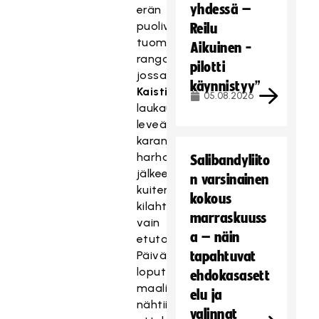
yhdessä –
erän
puolivälissä
Reilu
tuomittu
Aikuinen -
rangaistuslaukaus,
pilotti
jossa
Leea
käynnistyy”
Kaisti
n
05.08.2026
laukaus
leveäksi
karanneen
harhautuksen
Salibandyliito
jälkeen
n varsinainen
kuitenkin
kokous
kilahti
marraskuuss
vain
a – näin
etutolppaan.
Päivän
tapahtuvat
loput
ehdokasasett
maalit
elu ja
nähtiin
valinnat