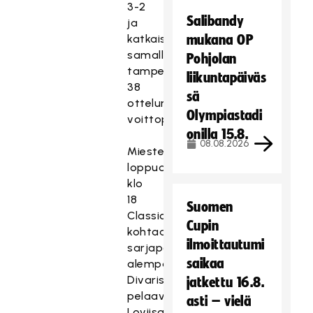
3-2
Salibandy
ja
katkaisi
mukana OP
samalla
Pohjolan
tamperelaisten
liikuntapäiväs
38
sä
ottelun
Olympiastadi
voittoputken.
onilla 15.8.
08.08.2026
Miesten
loppuottelussa
klo
18
Suomen
Classic
Cupin
kohtaa
ilmoittautumi
sarjaporrasta
saikaa
alempana
Divarissa
jatkettu 16.8.
pelaavan
asti – vielä
Loviisan