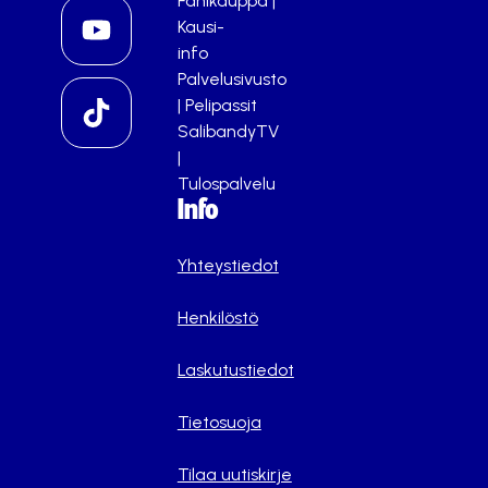
Fanikauppa
|
Kausi-
info
Palvelusivusto
|
Pelipassit
SalibandyTV
|
Tulospalvelu
Info
Yhteystiedot
Henkilöstö
Laskutustiedot
Tietosuoja
Tilaa uutiskirje