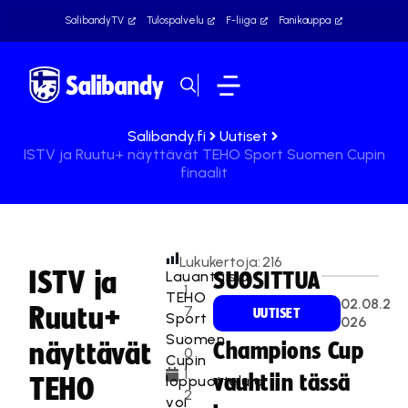
SalibandyTV
Tulospalvelu
F-liiga
Fanikauppa
Salibandy.fi
Uutiset
ISTV ja Ruutu+ näyttävät TEHO Sport Suomen Cupin
finaalit
Lukukertoja:
216
ISTV ja
Lauantaisia
SUOSITTUA
1
TEHO
02.08.2
Ruutu+
7
UUTISET
Sport
026
.
Suomen
näyttävät
Champions Cup
0
Cupin
1.
vauhtiin tässä
loppuotteluja
TEHO
2
voi