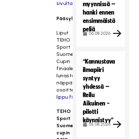
sivulta
.
myynnissä –
hanki ennen
Pääsyliput
ensimmäistä
peliä
Liput
06.08.2026
TEHO
Sport
Suomen
“Kannustava
Cupin
finaaleihin
ilmapiiri
lunastat
syntyy
näppärimmin
yhdessä –
osoitteesta
Reilu
lippu.fi/salibandy
.
Aikuinen -
TEHO
pilotti
Sport
käynnistyy”
05.08.2026
Suomen
cupin