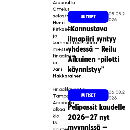
Areenalta.
Ottelut
05.08.2
selostaa
UUTISET
026
Henri
“Kannustava
Pitkänen
ja
ilmapiiri syntyy
kommentaattorina
yhdessä – Reilu
miesten
finaalissa
Aikuinen -pilotti
on
käynnistyy”
Jani
Hakkarainen
.
Finaalilauantai
06.08.2
UUTISET
Tampere
026
Areenalla
Pelipassit kaudelle
alkaa
klo
2026–27 nyt
15
myynnissä –
naisten