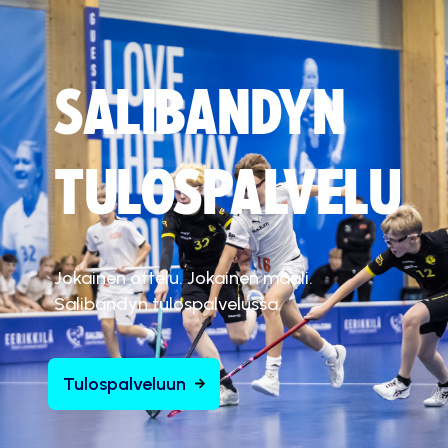
SALIBANDYN
TULOSPALVELU
Jokainen ottelu. Jokainen maali.
Salibandyn tulospalvelussa.
Tulospalveluun