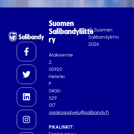
Suomen
© Suomen
Salibandyliitto
Salibandyliitto
ry
2026
Alakiventie
2,
00920
Helsinki
P.
0400-
529
017
asiakaspalvelu@salibandy.fi
PIKALINKIT: