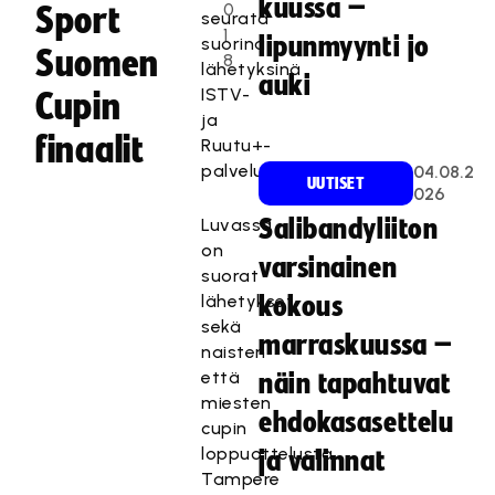
kuussa –
0
Sport
seurata
1
lipunmyynti jo
suorina
Suomen
8
lähetyksinä
auki
ISTV-
Cupin
ja
finaalit
Ruutu+-
palveluissa.
04.08.2
UUTISET
026
Luvassa
Salibandyliiton
on
varsinainen
suorat
lähetykset
kokous
sekä
marraskuussa –
naisten
että
näin tapahtuvat
miesten
ehdokasasettelu
cupin
loppuottelusta
ja valinnat
Tampere