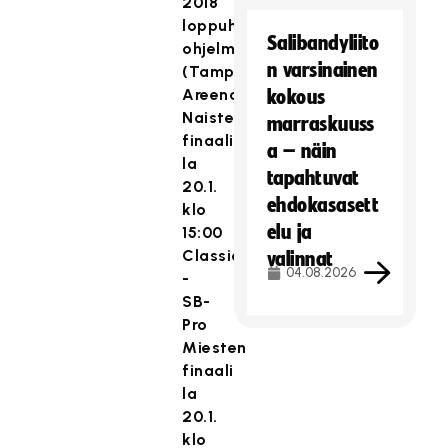
2018
loppuhuipentuman
Salibandyliito
ohjelma
n varsinainen
(
Tampere
Areena)
kokous
Naisten
marraskuuss
finaali
a – näin
la
tapahtuvat
20.1.
ehdokasasett
klo
elu ja
15:00
Classic
valinnat
04.08.2026
-
SB-
Pro
Miesten
finaali
la
20.1.
klo