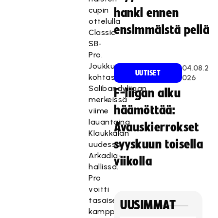
cupin
hanki ennen
ottelulla
ensimmäistä peliä
Classic-
SB-
Pro.
Joukkueet
04.08.2
UUTISET
kohtasivat
026
Salibandyliigan
F-liigan alku
merkeissä
häämöttää:
viime
lauantaina
Avauskierrokset
Klaukkalan
syyskuun toisella
uudessa
Arkadia-
viikolla
hallissa.
Pro
voitti
tasaisen
UUSIMMAT
kamppailun