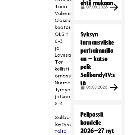
ehtii mukaan
Torin.
07.08.2026
Välierissä
Classic
kaatoi
Syksyn
OLS:n
6-3
turnausvilske
ja
parhaimmilla
Loviisan
an – katso
Tor
pelit
kellisti
SalibandyTV:s
omassaan
Nurmon
tä
06.08.2026
Jymyn
jatkoajalla
5-4.
Pelipassit
Salibandylähetykset
kaudelle
löytyvät
2026–27 nyt
tältä